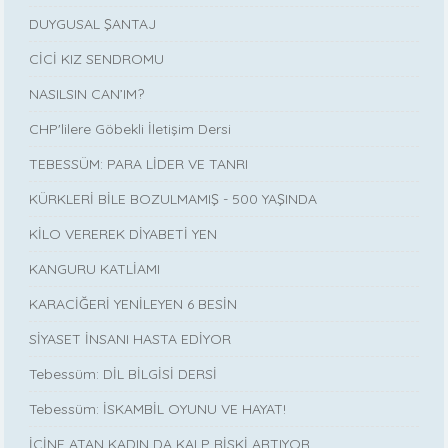
DUYGUSAL ŞANTAJ
CİCİ KIZ SENDROMU
NASILSIN CAN’IM?
CHP'lilere Göbekli İletişim Dersi
TEBESSÜM: PARA LİDER VE TANRI
KÜRKLERİ BİLE BOZULMAMIŞ - 500 YAŞINDA
KİLO VEREREK DİYABETİ YEN
KANGURU KATLİAMI
KARACİĞERİ YENİLEYEN 6 BESİN
SİYASET İNSANI HASTA EDİYOR
Tebessüm: DİL BİLGİSİ DERSİ
Tebessüm: İSKAMBİL OYUNU VE HAYAT!
İÇİNE ATAN KADIN DA KALP RİSKİ ARTIYOR