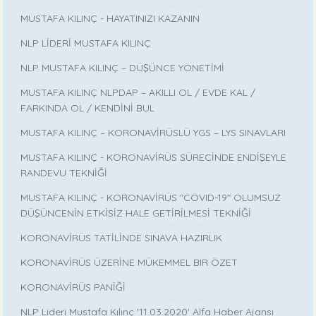
MUSTAFA KILINÇ - HAYATINIZI KAZANIN
NLP LİDERİ MUSTAFA KILINÇ
NLP MUSTAFA KILINÇ – DÜŞÜNCE YÖNETİMİ
MUSTAFA KILINÇ NLPDAP – AKILLI OL / EVDE KAL /
FARKINDA OL / KENDİNİ BUL
MUSTAFA KILINÇ – KORONAVİRÜSLÜ YGS – LYS SINAVLARI
MUSTAFA KILINÇ - KORONAVİRÜS SÜRECİNDE ENDİŞEYLE
RANDEVU TEKNİĞİ
MUSTAFA KILINÇ - KORONAVİRÜS "COVID-19" OLUMSUZ
DÜŞÜNCENİN ETKİSİZ HALE GETİRİLMESİ TEKNİĞİ
KORONAVİRÜS TATİLİNDE SINAVA HAZIRLIK
KORONAVİRÜS ÜZERİNE MÜKEMMEL BIR ÖZET
KORONAVİRÜS PANİĞİ
NLP Lideri Mustafa Kılınç '11.03.2020' Alfa Haber Ajansı