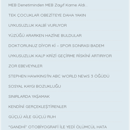
MEB Denetiminden MEB Zayıf Karne Aldı…
TEK ÇOCUKLAR OBEZİTEYE DAHA YAKIN
UYKUSUZLUK KALBİ VURUYOR
YÜZÜĞÜ ARARKEN HAZİNE BULDULAR
DOKTORUNUZ DİYOR Kİ – SPOR SONRASI BADEM
UYKUSUZLUK KALP KRİZİ GEÇİRME RİSKİNİ ARTIRIYOR
ZOR EBEVEYNLER
STEPHEN HAWKING‘İN ABC WORLD NEWS 3 ÖĞÜDÜ
SOSYAL KAYGI BOZUKLUĞU
SINIRLARDA YAŞAMAK
KENDİNİ GERÇEKLEŞTİRENLER
GÜÇLÜ AİLE GÜÇLÜ RUH
“GANDHİ” OTOBİYOGRAFİ İLE YEDİ ÖLÜMCÜL HATA