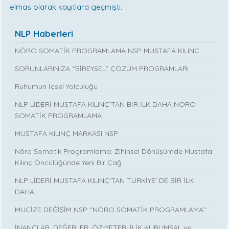
elmas olarak kayıtlara geçmişti.
NLP Haberleri
NÖRO SOMATİK PROGRAMLAMA NSP MUSTAFA KILINÇ
SORUNLARINIZA “BİREYSEL” ÇÖZÜM PROGRAMLARI
Ruhumun İçsel Yolculuğu
NLP LİDERİ MUSTAFA KILINÇ’TAN BİR İLK DAHA NÖRO
SOMATİK PROGRAMLAMA
MUSTAFA KILINÇ MARKASI NSP
Nöro Somatik Programlama: Zihinsel Dönüşümde Mustafa
Kılınç Öncülüğünde Yeni Bir Çağ
NLP LİDERİ MUSTAFA KILINÇ'TAN TÜRKİYE' DE BİR İLK
DAHA
MUCİZE DEĞİŞİM NSP “NÖRO SOMATİK PROGRAMLAMA”
İNANÇLAR, DEĞERLER, ÖZ-YETERLİLİK KURUMSAL ve