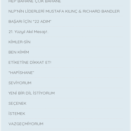
HEP BAHANE ÇOK BAHANE
NLP’NİN LİDERLERİ MUSTAFA KILINÇ & RICHARD BANDLER
BAŞARI İÇİN “22 ADIM”
21. Yüzyıl Akıl Mesajı!..
KİMLER-SİN
BEN KİMİM
ETİKETİNE DİKKAT ET!
“HAPİSHANE”
SEVİYORUM
YENİ BİR DİL İSTİYORUM
SEÇENEK
İSTEMEK
VAZGEÇMİYORUM