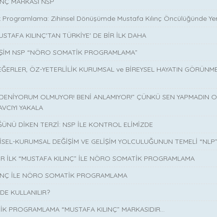
INÇ MARKASI NSP
 Programlama: Zihinsel Dönüşümde Mustafa Kılınç Öncülüğünde Yen
USTAFA KILINÇ'TAN TÜRKİYE' DE BİR İLK DAHA
İŞİM NSP “NÖRO SOMATİK PROGRAMLAMA”
EĞERLER, ÖZ-YETERLİLİK KURUMSAL ve BİREYSEL HAYATIN GÖRÜNM
 DENİYORUM OLMUYOR! BENİ ANLAMIYOR!” ÇÜNKÜ SEN YAPMADIN O 
AVCIYI YAKALA
ÜNÜ DİKEN TERZİ: NSP İLE KONTROL ELİMİZDE
İSEL-KURUMSAL DEĞİŞİM VE GELİŞİM YOLCULUĞUNUN TEMELİ “NLP
İR İLK “MUSTAFA KILINÇ” İLE NÖRO SOMATİK PROGRAMLAMA
LINÇ İLE NÖRO SOMATİK PROGRAMLAMA
DE KULLANILIR?
K PROGRAMLAMA “MUSTAFA KILINÇ” MARKASIDIR…