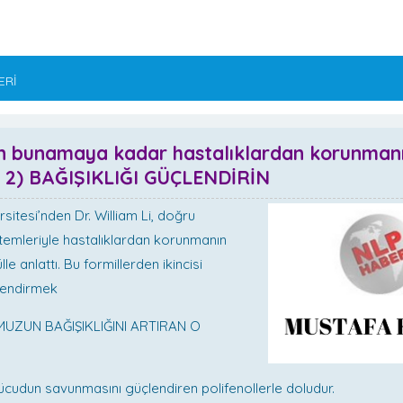
ERİ
n bunamaya kadar hastalıklardan korunman
i 2) BAĞIŞIKLIĞI GÜÇLENDİRİN
sitesi’nden Dr. William Li, doğru
emleriyle hastalıklardan korunmanın
le anlattı. Bu formillerden ikincisi
çlendirmek
UZUN BAĞIŞIKLIĞINI ARTIRAN O
Vücudun savunmasını güçlendiren polifenollerle doludur.