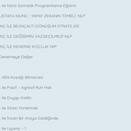
ç ile Nöro Somatik Programlama Eğitimi
USTAFA KILINÇ - YAPAY ZEKANIN TEMELİ: NLP
INÇ İLE BİLİNÇALTI DÖNÜŞÜM STRATEJİSİ
INÇ İLE DEĞİŞİMİN VAZGEÇİLMEZİ NLP
INÇ İLE KENDİNE KOÇLUK YAP
 Denemeye Değer
ç Alfa Kuşağı Bilmecesi
 ile Pasif – Agresif Ruh Hali
 ile Duygu Kalıbı
ç ile Stresi Yönetmek
ç ile İnsan Bir Araya Geldiğinde
 ile Uyanış – 1