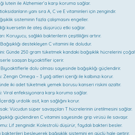
iği lutein ile Alzhemier’a karşı koruma sağlar.
oksidanların yanı sıra A, C ve E vitaminleri için zengindir.
ğışıklık sisteminin fazla çalışmasını engeller.
iği kuersetin ile ateş düşürücü etki sağlar.
 Koruyucu, sağlıklı bakterilerin çeşitliliğini artırır.
 Bağışıklığı destekleyen C vitamini ile doludur.
i: Günde 250 gram tüketmek kandaki bağışıklık hücrelerini çoğalt
erle saaşan biyoaktifler içerir.
Biyoaktiflerle dolu olması sayesinde bağışıklığı güçlendirir.
 Zengin Omega – 3 yağ aitleri içeriği ile kalbınızı korur.
ünde iki adet tüketmek yemek borusu kanseri riskini azaltır.
 Viral enfeksiyonara karşı koruma sağlar.
çerdiği urdolik asit, kan sağlığını korur.
sak: Vücudun süper savaşçıları T hücrelerinin üretilmesini sağlar.
ışıklığı güçlendiren C vitamini sayesinde grip virüsü ile savaşır.
u: Lif zenginidir. Kolestrolü düşürür, faydalı bakteri besler.
 bakterileri besleyerek bağışıklık sistemini en güçlü hale getirir.