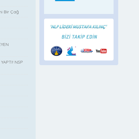
i Bir Çağ
EYEN
YAPTI! NSP
”