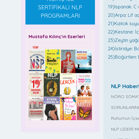
SERTİFİKALI NLP
19)Ispanak: C 
PROGRAMLARI
20)Arpa: Lif aç
21)Kızılcık suy
22)Kestane: İçe
Mustafa Kılınç'ın Eserleri
23)Zeytin yağı:
24)İstiridye: B
25)Böğürtlen: B
NLP Haberl
NÖRO SOMAT
SORUNLARINI
Ruhumun İçse
NLP LİDERİ 