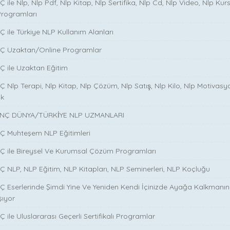
̧ ile Nlp, Nlp Pdf, Nlp Kitap, Nlp Sertifika, Nlp Cd, Nlp Video, Nlp Kurs
Programları
̧ ile Türkiye NLP Kullanım Alanları
NÇ Uzaktan/Online Programlar
Ç ile Uzaktan Eğitim
 Nlp Terapi, Nlp Kitap, Nlp Çözüm, Nlp Satış, Nlp Kilo, Nlp Motivasy
ik
NÇ DÜNYA/TÜRKİYE NLP UZMANLARI
NÇ Muhteşem NLP Eğitimleri
NÇ ile Bireysel Ve Kurumsal Çözüm Programları
Ç NLP, NLP Eğitim, NLP Kitapları, NLP Seminerleri, NLP Koçluğu
Ç Eserlerinde Şimdi Yine Ve Yeniden Kendi İçinizde Ayağa Kalkmanın S
şıyor
 ile Uluslararası Geçerli Sertifikalı Programlar