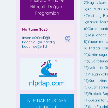
Mustafa Kılınç ile
2)Kayısı: İçerd
Bilinçaltı Değişim
3)Ahududu: Anti
Programları
4)Yeşil çay: Ba
5)Kapari: İçerd
6)Çörek mantarı:
Haftanın Sözü
7)Yeşil lahana:
İnsan düşündüğü
8)Yaban mersin
kadar güçlü inandığı
kadar değerlidir.
9)Hindiba: Kans
10)Üzüm suyu: 
11)Çiya tohumu:
12)Nektarin: G
13)Meyan kökü:
14)Kuru üzüm: İ
15)Siyah sarım
16)Brokoli: Bağ
NLP DAP MUSTAFA
17)Susam tohum
KILINÇ İLE
18)Nar: Faydalı