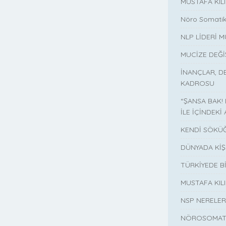
MUSTAFA KIL
Nöro Somatik
NLP LİDERİ M
MUCİZE DEĞ
İNANÇLAR, D
KADROSU
“ŞANSA BAK!
İLE İÇİNDEKİ 
KENDİ SÖKÜĞ
DÜNYADA KİŞ
TÜRKİYEDE B
MUSTAFA KI
NSP NERELER
NÖROSOMATİ