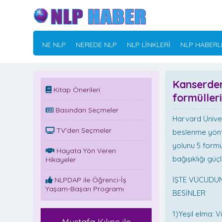
NE NLP
NEREDE NLP
NLP LİNKLERİ
NLP HABERL
Kanserde
Kitap Önerileri
formüller
Basından Seçmeler
Harvard Üniver
TV'den Seçmeler
beslenme yönt
yolunu 5 formül
Hayata Yön Veren
bağışıklığı gü
Hikayeler
İŞTE VÜCUDUM
NLPDAP ile Öğrenci-İş
Yaşam-Başarı Programı
BESİNLER
1)Yeşil elma: 