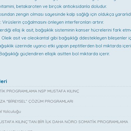
vitamini, betakaroten ve birçok antioksidanla doludur.
ısından zengin olması sayesinde kalp sağlığı için oldukça yararlıdı
u: Virüslerin çoğalmasını önleyen interferonları artırır.
rdiği ellaj ik asit, bağışıklık sisteminin kanser hücrelerini fark etm
 Oleik asit ve oleokantal gibi bağışıklığı ddestekleyen bileşenler iç
ağışıklık üzerinde uyarıcı etki yapan peptitlerden bol miktarda içeri
ağışıklığı güçlendiren ellajik asitten bol miktarda içerir.
eri
İK PROGRAMLAMA NSP MUSTAFA KILINÇ
ZA “BİREYSEL” ÇÖZÜM PROGRAMLARI
l Yolculuğu
MUSTAFA KILINÇ’TAN BİR İLK DAHA NÖRO SOMATİK PROGRAMLAMA