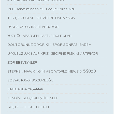
4 TİP İNSAN VAR! SEN HANGİSİSİN?
MEB Denetiminden MEB Zayıf Karne Aldı…
TEK ÇOCUKLAR OBEZİTEYE DAHA YAKIN
UYKUSUZLUK KALBİ VURUYOR
YÜZÜĞÜ ARARKEN HAZİNE BULDULAR
DOKTORUNUZ DİYOR Kİ – SPOR SONRASI BADEM
UYKUSUZLUK KALP KRİZİ GEÇİRME RİSKİNİ ARTIRIYOR
ZOR EBEVEYNLER
STEPHEN HAWKING‘İN ABC WORLD NEWS 3 ÖĞÜDÜ
SOSYAL KAYGI BOZUKLUĞU
SINIRLARDA YAŞAMAK
KENDİNİ GERÇEKLEŞTİRENLER
GÜÇLÜ AİLE GÜÇLÜ RUH