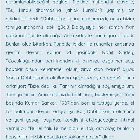
yorumlanabileceğini söyledi. Makine mühendisi Gavare,
"Bu, Hindu dharmasına (ahlak kuralları) yapılmış bir
saldırıdır'' dedi. "Dabholkar tanrıya inanmazdı, oysa bizim
tanrıya inancımız çok güçlü Dolayısıyla her zaman fikir
çatışması içinde olacağız. Ama şiddete inanmıyoruz" dedi.
Bunlar olup biterken, Pune'de laikler ile ruhaniler arasında
gerilim devam ediyor. 21 yaşındaki Rohit Şindey,
"Çocukluğumdan beri inandım ki, dinimize özgü her şey,
babalar olsun, kehanetler olsun, zırvalıktan ibaret'' diyor.
Sonra Dabholkar'ın okullarına gelip konuşma yaptığı günü
anlatıyor: "Bize dedi ki, 'Tanrının olmadığını söylemiyorum.
Tanrıya inanın. Ama kalbinizde batıl inanç beslemeyin.''' Yanı
başında Kumar Şankar, 1987'den beri iş tuttuğu yerde, el
falı bakmaya devam ediyor. Şankar, Dabholkar'ın ölümünü
ve yeni yasayı duymuş. Kendisini etkileyeceğine ihtimal
vermiyor. "Bu, el falı. Numeroloji, el falı, astroloji; bunların
hepsi bilim. Hiçbir yasayla yasaklanamazlar" diyor.