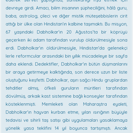
devreye girdi. Amacı, bilim insanının şüpheciliğini, hâlâ guru,
baba, astrolog, çileci ve diğer mistik müteşebbislerin cirit
attığı bir ülke olan Hindistan'ın kalbine taşımaktı. Bu misyon,
67 yaşındaki Dabholkar'ın 20 Ağustos'ta bir köprüyü
geçerken iki adam tarafından vurulup öldürülmesiyle sona
erdi. Dabholkar'ın öldürülmesiyle, Hindistan'da gelenekçi
lerle reformcular arasındaki bin yıllık mücadeleye bir sayfa
daha eklendi. Dedektifler, Dabholkar'ın bütün düşmanlarını
bir araya getirmeye kalktığında, son derece uzun bir liste
oluştuğunu keşfetti. Dabholkar, aşırı sağcı Hindu gruplardan
tehditler almış, öfkeli guruların müritleri tarafından
dövülmüş, arkaik kast sistemine bağlı konseyler tarafından
kösteklenmişti. Memleketi olan Maharaştra eyaleti,
Dabholkar'ın hayvan kurban etme, yılan ısırığının büyüyle
tedavisi ve sihirli taş satışı gibi uygulamaları yasaklamaya
yönelik yasa teklifini 14 yıl boyunca tartışmıştı. Ancak