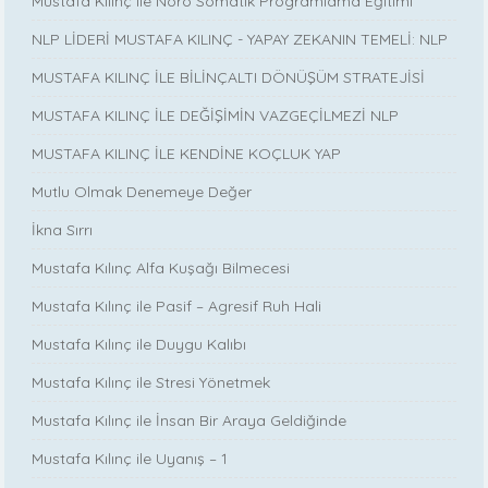
Mustafa Kılınç ile Nöro Somatik Programlama Eğitimi
NLP LİDERİ MUSTAFA KILINÇ - YAPAY ZEKANIN TEMELİ: NLP
MUSTAFA KILINÇ İLE BİLİNÇALTI DÖNÜŞÜM STRATEJİSİ
MUSTAFA KILINÇ İLE DEĞİŞİMİN VAZGEÇİLMEZİ NLP
MUSTAFA KILINÇ İLE KENDİNE KOÇLUK YAP
Mutlu Olmak Denemeye Değer
İkna Sırrı
Mustafa Kılınç Alfa Kuşağı Bilmecesi
Mustafa Kılınç ile Pasif – Agresif Ruh Hali
Mustafa Kılınç ile Duygu Kalıbı
Mustafa Kılınç ile Stresi Yönetmek
Mustafa Kılınç ile İnsan Bir Araya Geldiğinde
Mustafa Kılınç ile Uyanış – 1