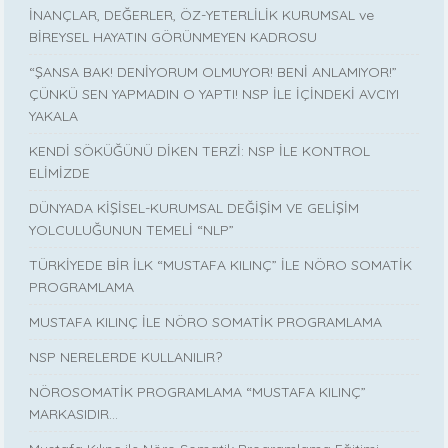
İNANÇLAR, DEĞERLER, ÖZ-YETERLİLİK KURUMSAL ve
BİREYSEL HAYATIN GÖRÜNMEYEN KADROSU
“ŞANSA BAK! DENİYORUM OLMUYOR! BENİ ANLAMIYOR!”
ÇÜNKÜ SEN YAPMADIN O YAPTI! NSP İLE İÇİNDEKİ AVCIYI
YAKALA
KENDİ SÖKÜĞÜNÜ DİKEN TERZİ: NSP İLE KONTROL
ELİMİZDE
DÜNYADA KİŞİSEL-KURUMSAL DEĞİŞİM VE GELİŞİM
YOLCULUĞUNUN TEMELİ “NLP”
TÜRKİYEDE BİR İLK “MUSTAFA KILINÇ” İLE NÖRO SOMATİK
PROGRAMLAMA
MUSTAFA KILINÇ İLE NÖRO SOMATİK PROGRAMLAMA
NSP NERELERDE KULLANILIR?
NÖROSOMATİK PROGRAMLAMA “MUSTAFA KILINÇ”
MARKASIDIR…