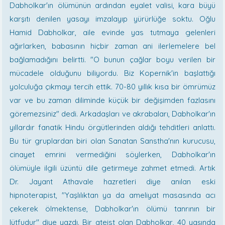
Dabholkar'ın ölümünün ardından eyalet valisi, kara büyü
karşıtı denilen yasayı imzalayıp yürürlüğe soktu. Oğlu
Hamid Dabholkar, aile evinde yas tutmaya gelenleri
ağırlarken, babasının hiçbir zaman ani ilerlemelere bel
bağlamadığını belirtti. "O bunun çağlar boyu verilen bir
mücadele olduğunu biliyordu. Biz Kopernik'in başlattığı
yolculuğa çıkmayı tercih ettik. 70-80 yıllık kısa bir ömrümüz
var ve bu zaman diliminde küçük bir değişimden fazlasını
göremezsiniz" dedi. Arkadaşları ve akrabaları, Dabholkar'ın
yıllardır fanatik Hindu örgütlerinden aldığı tehditleri anlattı.
Bu tür gruplardan biri olan Sanatan Sanstha'nın kurucusu,
cinayet emrini vermediğini söylerken, Dabholkar'ın
ölümüyle ilgili üzüntü dile getirmeye zahmet etmedi. Artık
Dr. Jayant Athavale hazretleri diye anılan eski
hipnoterapist, "Yaşlılıktan ya da ameliyat masasında acı
çekerek ölmektense, Dabholkar'ın ölümü tanrının bir
lütfudur'' diye yazdı. Bir ateist olan Dabholkar, 40 yaşında