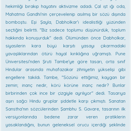
hekimliği bırakıp hayatını aktivizme adadı. Çal ışt ığı oda,
Mahatma Gandhi'nin çerçevelenip asılmış bir sözü dışında
bomboştu. Eşi Şayla, Dabholkar'ı idealistliği yüzünden
seçtiğini belirtti. "Biz sadece toplumu düşünürdük, toplum
hakkında konuşurduk'' dedi. Ölümünden önce Dabholkar,
siyasilerin kara büyü karşıtı yasayı çıkarmadaki
yavaşlıklarından ötürü hayal kırıklığına uğramıştı. Pune
Üniversitesi'nden Şruti Tambe'ye göre tasarı, orta sınıf
Hindular arasında muhafazakar zihniyetin yükselişi gibi
engellere takıldı. Tambe, "Sözünü ettiğimiz, kaygan bir
zemin; inanç nedir, körü körüne inanç nedir? Bunlar
birbirinden çok ince bir çizgiyle ayrılıyor'' dedi. Tasarıya
aşırı sağcı Hindu gruplar şiddetle karşı çıkmıştı. Sanatan
Sanstha'nın sözcülerinden Şambhu S. Gavare, tasarının ilk
versiyonlarında bedene zarar veren pratiklerin
yasaklandığını, bunun geleneksel orucu içerdiği şeklinde