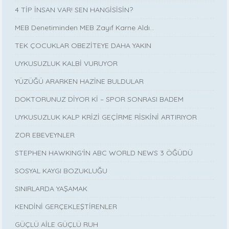
4 TİP İNSAN VAR! SEN HANGİSİSİN?
MEB Denetiminden MEB Zayıf Karne Aldı…
TEK ÇOCUKLAR OBEZİTEYE DAHA YAKIN
UYKUSUZLUK KALBİ VURUYOR
YÜZÜĞÜ ARARKEN HAZİNE BULDULAR
DOKTORUNUZ DİYOR Kİ – SPOR SONRASI BADEM
UYKUSUZLUK KALP KRİZİ GEÇİRME RİSKİNİ ARTIRIYOR
ZOR EBEVEYNLER
STEPHEN HAWKING‘İN ABC WORLD NEWS 3 ÖĞÜDÜ
SOSYAL KAYGI BOZUKLUĞU
SINIRLARDA YAŞAMAK
KENDİNİ GERÇEKLEŞTİRENLER
GÜÇLÜ AİLE GÜÇLÜ RUH