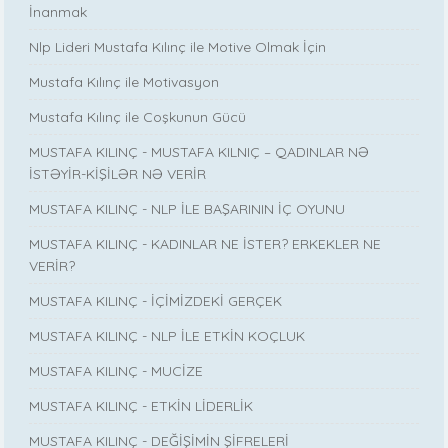
İnanmak
Nlp Lideri Mustafa Kılınç ile Motive Olmak İçin
Mustafa Kılınç ile Motivasyon
Mustafa Kılınç ile Coşkunun Gücü
MUSTAFA KILINÇ - MUSTAFA KILNIÇ – QADINLAR NƏ
İSTƏYİR-KİŞİLƏR NƏ VERİR
MUSTAFA KILINÇ - NLP İLE BAŞARININ İÇ OYUNU
MUSTAFA KILINÇ - KADINLAR NE İSTER? ERKEKLER NE
VERİR?
MUSTAFA KILINÇ - İÇİMİZDEKİ GERÇEK
MUSTAFA KILINÇ - NLP İLE ETKİN KOÇLUK
MUSTAFA KILINÇ - MUCİZE
MUSTAFA KILINÇ - ETKİN LİDERLİK
MUSTAFA KILINÇ - DEĞİŞİMİN ŞİFRELERİ