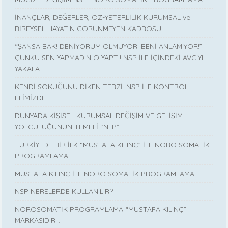
İNANÇLAR, DEĞERLER, ÖZ-YETERLİLİK KURUMSAL ve
BİREYSEL HAYATIN GÖRÜNMEYEN KADROSU
“ŞANSA BAK! DENİYORUM OLMUYOR! BENİ ANLAMIYOR!”
ÇÜNKÜ SEN YAPMADIN O YAPTI! NSP İLE İÇİNDEKİ AVCIYI
YAKALA
KENDİ SÖKÜĞÜNÜ DİKEN TERZİ: NSP İLE KONTROL
ELİMİZDE
DÜNYADA KİŞİSEL-KURUMSAL DEĞİŞİM VE GELİŞİM
YOLCULUĞUNUN TEMELİ “NLP”
TÜRKİYEDE BİR İLK “MUSTAFA KILINÇ” İLE NÖRO SOMATİK
PROGRAMLAMA
MUSTAFA KILINÇ İLE NÖRO SOMATİK PROGRAMLAMA
NSP NERELERDE KULLANILIR?
NÖROSOMATİK PROGRAMLAMA “MUSTAFA KILINÇ”
MARKASIDIR…