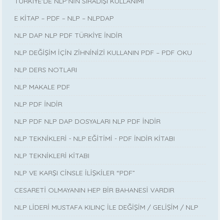
TÜRKİYE'DE NLP'NİN SIRADIŞI KULLANIMI
E KİTAP – PDF – NLP – NLPDAP
NLP DAP NLP PDF TÜRKİYE İNDİR
NLP DEĞİŞİM İÇİN ZİHNİNİZİ KULLANIN PDF – PDF OKU
NLP DERS NOTLARI
NLP MAKALE PDF
NLP PDF İNDİR
NLP PDF NLP DAP DOSYALARI NLP PDF İNDİR
NLP TEKNİKLERİ - NLP EĞİTİMİ - PDF İNDİR KİTABI
NLP TEKNİKLERİ KİTABI
NLP VE KARŞI CİNSLE İLİŞKİLER “PDF”
CESARETİ OLMAYANIN HEP BİR BAHANESİ VARDIR
NLP LİDERİ MUSTAFA KILINÇ İLE DEĞİŞİM / GELİŞİM / NLP