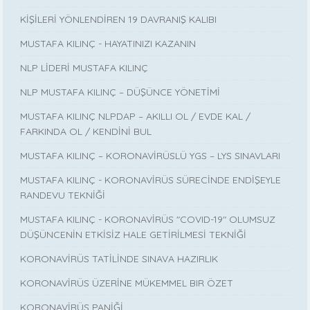
KİŞİLERİ YÖNLENDİREN 19 DAVRANIŞ KALIBI
MUSTAFA KILINÇ - HAYATINIZI KAZANIN
NLP LİDERİ MUSTAFA KILINÇ
NLP MUSTAFA KILINÇ – DÜŞÜNCE YÖNETİMİ
MUSTAFA KILINÇ NLPDAP – AKILLI OL / EVDE KAL /
FARKINDA OL / KENDİNİ BUL
MUSTAFA KILINÇ – KORONAVİRÜSLÜ YGS – LYS SINAVLARI
MUSTAFA KILINÇ - KORONAVİRÜS SÜRECİNDE ENDİŞEYLE
RANDEVU TEKNİĞİ
MUSTAFA KILINÇ - KORONAVİRÜS "COVID-19" OLUMSUZ
DÜŞÜNCENİN ETKİSİZ HALE GETİRİLMESİ TEKNİĞİ
KORONAVİRÜS TATİLİNDE SINAVA HAZIRLIK
KORONAVİRÜS ÜZERİNE MÜKEMMEL BIR ÖZET
KORONAVİRÜS PANİĞİ