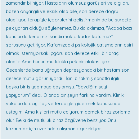
zamandır biliniyor. Hastaların olumsuz görüşleri ve algıları,
bazen önyargılı ve eksik olsa bile, son derece doğru
olabiliyor. Terapiyle içgörülerini geliştirmenin de bu süreçte
pek yararı olduğu söylenemez. Bu da aklımıza, "Acaba bazı
konularda kendimizi kandırmak o kadar kötü mü?"
sorusunu getiriyor. Kafamızdaki psikolojik çatışmaların esiri
olmak istemiyorsak içgörü son derece etkili bir araç
olabilir. Ama bunun mutlulukla pek bir alakası yok.
Geçenlerde bana uğrayan depresyondaki bir hastam son
derece mutlu görünüyordu. İşini bırakmış sanatla ilgili
başka bir iş yapmaya başlamıştı. "Sevdiğim şeyi
yapıyorum" dedi. O anda bir şeyin farkına vardım. Klinik
vakalarda acıyı ilaç ve terapiyle gidermek konusunda
ustayım. Ama kişileri mutlu ediyorum demek biraz zorlama
olur. Belki de mutluluk biraz özgüvene benziyor. Onu
kazanmak için üzerinde çalışmanız gerekiyor.