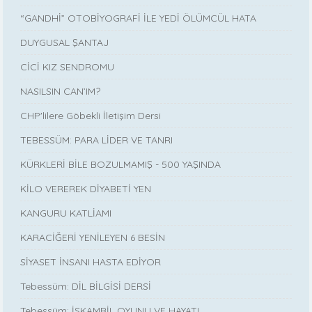
“GANDHİ” OTOBİYOGRAFİ İLE YEDİ ÖLÜMCÜL HATA
DUYGUSAL ŞANTAJ
CİCİ KIZ SENDROMU
NASILSIN CAN’IM?
CHP'lilere Göbekli İletişim Dersi
TEBESSÜM: PARA LİDER VE TANRI
KÜRKLERİ BİLE BOZULMAMIŞ - 500 YAŞINDA
KİLO VEREREK DİYABETİ YEN
KANGURU KATLİAMI
KARACİĞERİ YENİLEYEN 6 BESİN
SİYASET İNSANI HASTA EDİYOR
Tebessüm: DİL BİLGİSİ DERSİ
Tebessüm: İSKAMBİL OYUNU VE HAYAT!