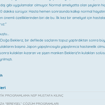
ndaj gibi uygulamalar olmuyor. Normal ameliyatta olan şeylerin hi
-20 dakika sürüyor. Hasta hemen sonrasında kalkıp normal hayatı
 önemli özelliklerinden biri de bu. İlk kez bir ameliyat için hasta
ruz."
ştu...
oğa Bekleriz, bir defilede saçlarını topuz yaptırdıktan sonra b
kulaklarını başına Japon yapıştırıcısıyla yapıştırınca hastanelik olmu
 sonra kulakları kızaran ve şişen manken Bekleriz'in kulakları solü
rılmıştı.
ah
eri
İK PROGRAMLAMA NSP MUSTAFA KILINÇ
ZA “BİREYSEL” ÇÖZÜM PROGRAMLARI