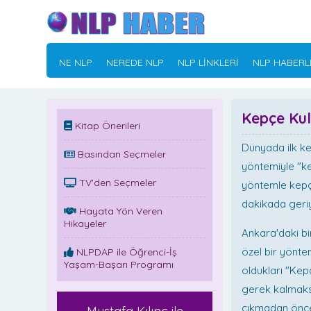
NE NLP
NEREDE NLP
NLP LİNKLERİ
NLP HABERL
Kepçe Ku
Kitap Önerileri
Dünyada ilk kez
Basından Seçmeler
yöntemiyle "ke
TV'den Seçmeler
yöntemle kepçe
dakikada geriy
Hayata Yön Veren
Hikayeler
Ankara'daki bi
özel bir yönte
NLPDAP ile Öğrenci-İş
Yaşam-Başarı Programı
oldukları "Ke
gerek kalmaks
çıkmadan önce 