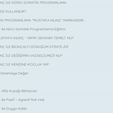
LINÇ İLE NÖRO SOMATİK PROGRAMLAMA
DE KULLANILIR?
K PROGRAMLAMA “MUSTAFA KILINÇ” MARKASIDIR…
ç ile Nöro Somatik Programlama Eğitimi
USTAFA KILINÇ - YAPAY ZEKANIN TEMELİ: NLP
INÇ İLE BİLİNÇALTI DÖNÜŞÜM STRATEJİSİ
INÇ İLE DEĞİŞİMİN VAZGEÇİLMEZİ NLP
INÇ İLE KENDİNE KOÇLUK YAP
 Denemeye Değer
ç Alfa Kuşağı Bilmecesi
 ile Pasif – Agresif Ruh Hali
 ile Duygu Kalıbı