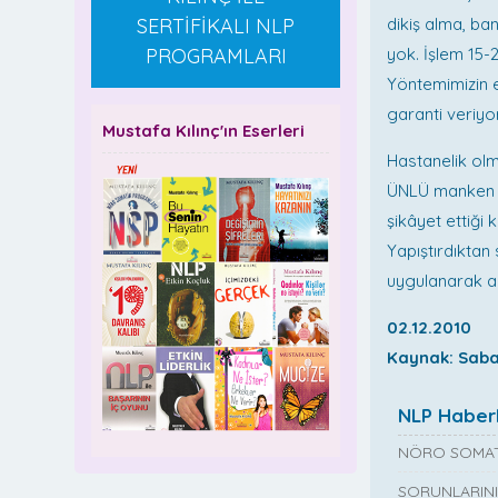
SERTİFİKALI NLP
dikiş alma, ba
PROGRAMLARI
yok. İşlem 15
Yöntemimizin en
garanti veriyo
Mustafa Kılınç'ın Eserleri
Hastanelik olmu
ÜNLÜ manken D
şikâyet ettiği 
Yapıştırdıktan
uygulanarak ay
02.12.2010
Kaynak: Sab
NLP Haberl
NÖRO SOMAT
SORUNLARINI