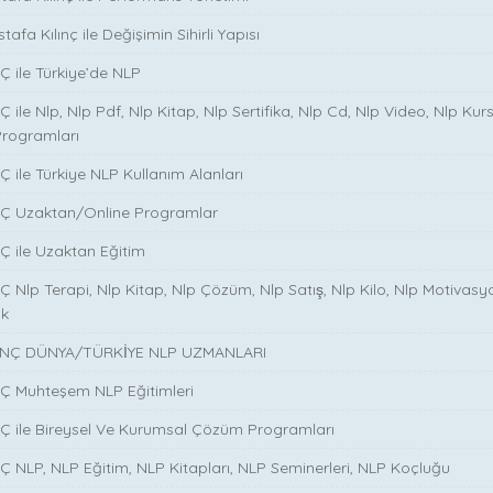
tafa Kılınç ile Değişimin Sihirli Yapısı
̧ ile Türkiye’de NLP
̧ ile Nlp, Nlp Pdf, Nlp Kitap, Nlp Sertifika, Nlp Cd, Nlp Video, Nlp Kurs
Programları
̧ ile Türkiye NLP Kullanım Alanları
NÇ Uzaktan/Online Programlar
Ç ile Uzaktan Eğitim
 Nlp Terapi, Nlp Kitap, Nlp Çözüm, Nlp Satış, Nlp Kilo, Nlp Motivasy
ik
NÇ DÜNYA/TÜRKİYE NLP UZMANLARI
NÇ Muhteşem NLP Eğitimleri
NÇ ile Bireysel Ve Kurumsal Çözüm Programları
Ç NLP, NLP Eğitim, NLP Kitapları, NLP Seminerleri, NLP Koçluğu