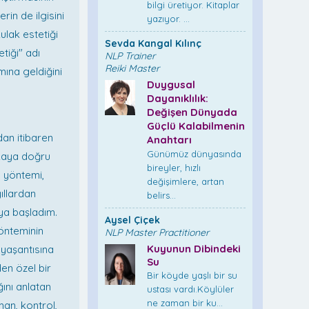
bilgi üretiyor. Kitaplar
in de ilgisini
yazıyor. ...
kulak estetiği
Sevda Kangal Kılınç
tiği" adı
NLP Trainer
Reiki Master
ına geldiğini
Duygusal
Dayanıklılık:
Değişen Dünyada
Güçlü Kalabilmenin
dan itibaren
Anahtarı
Günümüz dünyasında
arkaya doğru
bireyler, hızlı
n yöntemi,
değişimlere, artan
ıllardan
belirs...
ya başladım.
Aysel Çiçek
yönteminin
NLP Master Practitioner
Kuyunun Dibindeki
yaşantısına
Su
en özel bir
Bir köyde yaşlı bir su
ğını anlatan
ustası vardı.Köylüler
ne zaman bir ku...
man, kontrol,