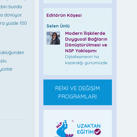
çbiri bunda
na dönüyor.
Editörün Köşesi
lara yüzde 100
Selen Ünlü
Modern İlişkilerde
Duygusal Bağların
Dönüştürülmesi ve
NSP Yaklaşımı
üyüklüğünden
Dijitalleşmenin hız
ştu.
kazandığı günümüzde
syonlar
...
REİKİ VE DEĞİŞİM
PROGRAMLARI