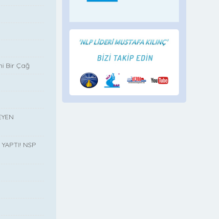
i Bir Çağ
EYEN
YAPTI! NSP
”