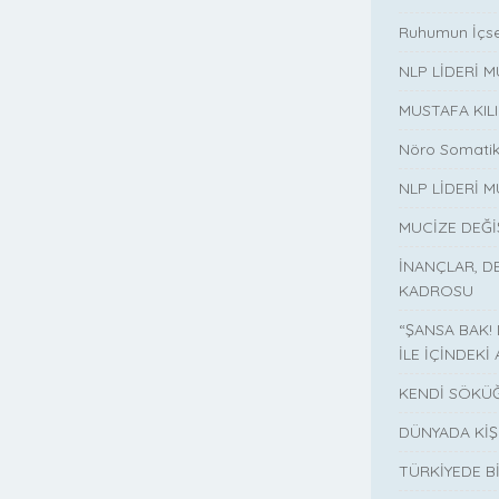
Ruhumun İçse
NLP LİDERİ 
MUSTAFA KIL
Nöro Somatik
NLP LİDERİ M
MUCİZE DEĞ
İNANÇLAR, D
KADROSU
“ŞANSA BAK!
İLE İÇİNDEKİ 
KENDİ SÖKÜĞ
DÜNYADA KİŞ
TÜRKİYEDE B