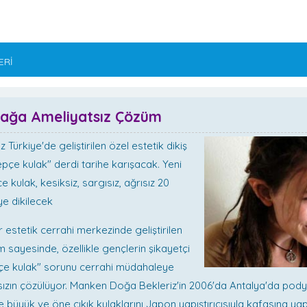
ERİ
lağa Ameliyatsız Çözüm
 Türkiye'de geliştirilen özel estetik dikiş
pçe kulak" derdi tarihe karışacak. Yeni
 kulak, kesiksiz, sargısız, ağrısız 20
e dikilecek
r estetik cerrahi merkezinde geliştirilen
m sayesinde, özellikle gençlerin şikayetçi
pçe kulak" sorunu cerrahi müdahaleye
ızın çözülüyor. Manken Doğa Bekleriz'in 2006'da Antalya'da po
büyük ve öne çıkık kulaklarını Japon yapıştırıcısıyla kafasına yap