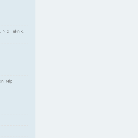
, Nlp Teknik,
on, Nlp