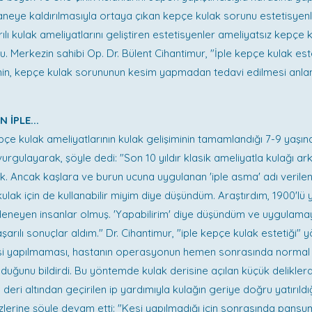
neye kaldırılmasıyla ortaya çıkan kepçe kulak sorunu estetisyenler
rılı kulak ameliyatlarını geliştiren estetisyenler ameliyatsız kepçe 
u. Merkezin sahibi Op. Dr. Bülent Cihantimur, "İple kepçe kulak este
min, kepçe kulak sorununun kesim yapmadan tedavi edilmesi anlam
 İPLE...
pçe kulak ameliyatlarının kulak gelişiminin tamamlandığı 7-9 yaşın
 vurgulayarak, şöyle dedi: "Son 10 yıldır klasik ameliyatla kulağı 
uk. Ancak kaşlara ve burun ucuna uygulanan 'iple asma' adı verile
lak için de kullanabilir miyim diye düşündüm. Araştırdım, 1900'lü y
deneyen insanlar olmuş. 'Yapabilirim' diye düşündüm ve uygulama
arılı sonuçlar aldım." Dr. Cihantimur, "iple kepçe kulak estetiği" 
esi yapılmaması, hastanın operasyonun hemen sonrasında normal 
duğunu bildirdi. Bu yöntemde kulak derisine açılan küçük deliklerd
 deri altından geçirilen ip yardımıyla kulağın geriye doğru yatırıldı
zlerine şöyle devam etti: "Kesi yapılmadığı için sonrasında pansu