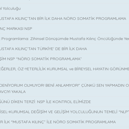
l Yolculuğu
MUSTAFA KILINÇ’TAN BİR İLK DAHA NÖRO SOMATİK PROGRAMLAMA
INÇ MARKASI NSP
 Programlama: Zihinsel Dönüşümde Mustafa Kılınç Öncülüğünde Yen
USTAFA KILINÇ'TAN TÜRKİYE' DE BİR İLK DAHA
İŞİM NSP “NÖRO SOMATİK PROGRAMLAMA”
EĞERLER, ÖZ-YETERLİLİK KURUMSAL ve BİREYSEL HAYATIN GÖRÜNM
 DENİYORUM OLMUYOR! BENİ ANLAMIYOR!” ÇÜNKÜ SEN YAPMADIN O 
AVCIYI YAKALA
ÜNÜ DİKEN TERZİ: NSP İLE KONTROL ELİMİZDE
İSEL-KURUMSAL DEĞİŞİM VE GELİŞİM YOLCULUĞUNUN TEMELİ “NLP
İR İLK “MUSTAFA KILINÇ” İLE NÖRO SOMATİK PROGRAMLAMA