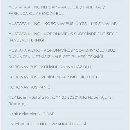
MUSTAFA KILINÇ NLPDAP – AKILLI OL / EVDE KAL /
FARKINDA OL / KENDİNİ BUL
MUSTAFA KILINÇ – KORONAVİRÜSLÜ YGS – LYS SINAVLARI
MUSTAFA KILINÇ - KORONAVİRÜS SÜRECİNDE ENDİŞEYLE
RANDEVU TEKNİĞİ
MUSTAFA KILINÇ - KORONAVİRÜS "COVID-19" OLUMSUZ
DÜŞÜNCENİN ETKİSİZ HALE GETİRİLMESİ TEKNİĞİ
KORONAVİRÜS TATİLİNDE SINAVA HAZIRLIK
KORONAVİRÜS ÜZERİNE MÜKEMMEL BIR ÖZET
KORONAVİRÜS PANİĞİ
NLP Lideri Mustafa Kılınç '11.03.2020' Alfa Haber Ajansı
Röportajı
Uzak Kelimeler NLP DAP
EN İYİ DERECELİ NLP UZMANLARI LİSTESİ