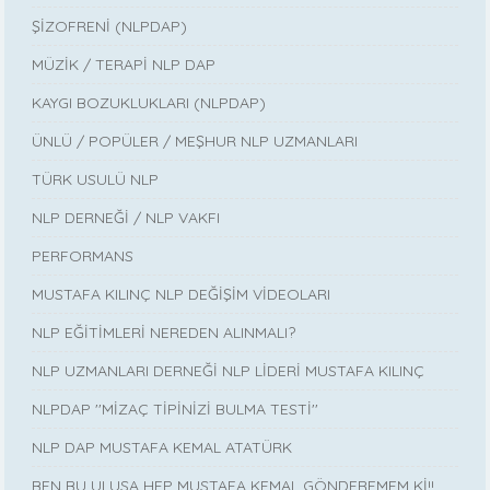
ŞİZOFRENİ (NLPDAP)
MÜZİK / TERAPİ NLP DAP
KAYGI BOZUKLUKLARI (NLPDAP)
ÜNLÜ / POPÜLER / MEŞHUR NLP UZMANLARI
TÜRK USULÜ NLP
NLP DERNEĞİ / NLP VAKFI
PERFORMANS
MUSTAFA KILINÇ NLP DEĞİŞİM VİDEOLARI
NLP EĞİTİMLERİ NEREDEN ALINMALI?
NLP UZMANLARI DERNEĞİ NLP LİDERİ MUSTAFA KILINÇ
NLPDAP ''MİZAÇ TİPİNİZİ BULMA TESTİ''
NLP DAP MUSTAFA KEMAL ATATÜRK
BEN BU ULUSA HEP MUSTAFA KEMAL GÖNDEREMEM Kİ!!