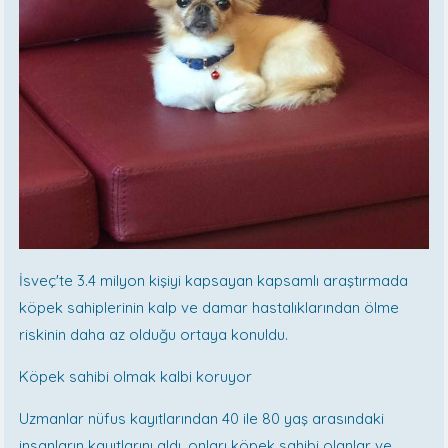
İsveç'te 3.4 milyon kişiyi kapsayan kapsamlı araştırmada
köpek sahiplerinin kalp ve damar hastalıklarından ölme
riskinin daha az olduğu ortaya konuldu.
Köpek sahibi olmak kalbi koruyor
Uzmanlar nüfus kayıtlarından 40 ile 80 yaş arasındaki
insanların kayıtlarını aldı, onları köpek sahibi olanlar ve