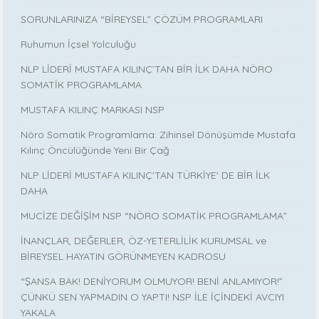
SORUNLARINIZA “BİREYSEL” ÇÖZÜM PROGRAMLARI
Ruhumun İçsel Yolculuğu
NLP LİDERİ MUSTAFA KILINÇ’TAN BİR İLK DAHA NÖRO
SOMATİK PROGRAMLAMA
MUSTAFA KILINÇ MARKASI NSP
Nöro Somatik Programlama: Zihinsel Dönüşümde Mustafa
Kılınç Öncülüğünde Yeni Bir Çağ
NLP LİDERİ MUSTAFA KILINÇ'TAN TÜRKİYE' DE BİR İLK
DAHA
MUCİZE DEĞİŞİM NSP “NÖRO SOMATİK PROGRAMLAMA”
İNANÇLAR, DEĞERLER, ÖZ-YETERLİLİK KURUMSAL ve
BİREYSEL HAYATIN GÖRÜNMEYEN KADROSU
“ŞANSA BAK! DENİYORUM OLMUYOR! BENİ ANLAMIYOR!”
ÇÜNKÜ SEN YAPMADIN O YAPTI! NSP İLE İÇİNDEKİ AVCIYI
YAKALA