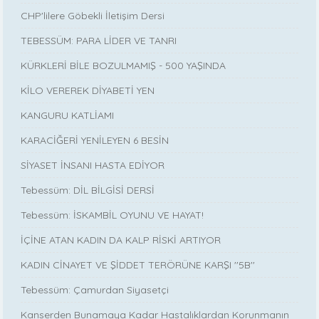
CHP'lilere Göbekli İletişim Dersi
TEBESSÜM: PARA LİDER VE TANRI
KÜRKLERİ BİLE BOZULMAMIŞ - 500 YAŞINDA
KİLO VEREREK DİYABETİ YEN
KANGURU KATLİAMI
KARACİĞERİ YENİLEYEN 6 BESİN
SİYASET İNSANI HASTA EDİYOR
Tebessüm: DİL BİLGİSİ DERSİ
Tebessüm: İSKAMBİL OYUNU VE HAYAT!
İÇİNE ATAN KADIN DA KALP RİSKİ ARTIYOR
KADIN CİNAYET VE ŞİDDET TERÖRÜNE KARŞI ''5B''
Tebessüm: Çamurdan Siyasetçi
Kanserden Bunamaya Kadar Hastalıklardan Korunmanın