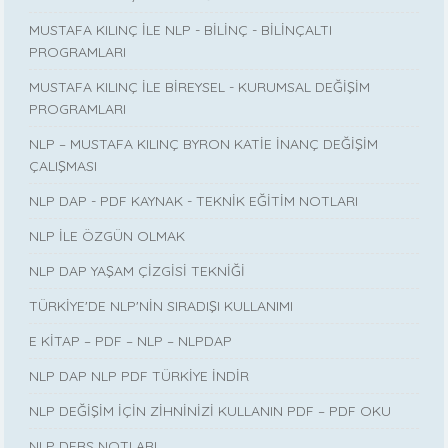
MUSTAFA KILINÇ İLE NLP - BİLİNÇ - BİLİNÇALTI
PROGRAMLARI
MUSTAFA KILINÇ İLE BİREYSEL - KURUMSAL DEĞİŞİM
PROGRAMLARI
NLP – MUSTAFA KILINÇ BYRON KATİE İNANÇ DEĞİŞİM
ÇALIŞMASI
NLP DAP - PDF KAYNAK - TEKNİK EĞİTİM NOTLARI
NLP İLE ÖZGÜN OLMAK
NLP DAP YAŞAM ÇİZGİSİ TEKNİĞİ
TÜRKİYE'DE NLP'NİN SIRADIŞI KULLANIMI
E KİTAP – PDF – NLP – NLPDAP
NLP DAP NLP PDF TÜRKİYE İNDİR
NLP DEĞİŞİM İÇİN ZİHNİNİZİ KULLANIN PDF – PDF OKU
NLP DERS NOTLARI