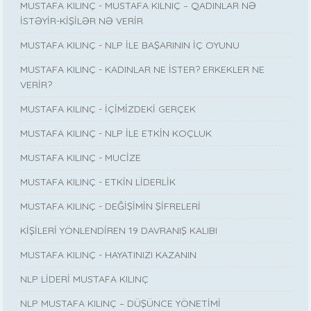
MUSTAFA KILINÇ - MUSTAFA KILNIÇ – QADINLAR NƏ
İSTƏYİR-KİŞİLƏR NƏ VERİR
MUSTAFA KILINÇ - NLP İLE BAŞARININ İÇ OYUNU
MUSTAFA KILINÇ - KADINLAR NE İSTER? ERKEKLER NE
VERİR?
MUSTAFA KILINÇ - İÇİMİZDEKİ GERÇEK
MUSTAFA KILINÇ - NLP İLE ETKİN KOÇLUK
MUSTAFA KILINÇ - MUCİZE
MUSTAFA KILINÇ - ETKİN LİDERLİK
MUSTAFA KILINÇ - DEĞİŞİMİN ŞİFRELERİ
KİŞİLERİ YÖNLENDİREN 19 DAVRANIŞ KALIBI
MUSTAFA KILINÇ - HAYATINIZI KAZANIN
NLP LİDERİ MUSTAFA KILINÇ
NLP MUSTAFA KILINÇ – DÜŞÜNCE YÖNETİMİ