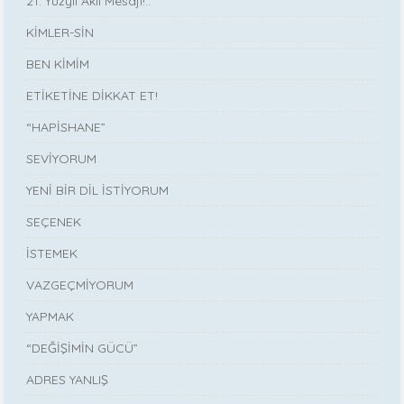
21. Yüzyıl Akıl Mesajı!..
KİMLER-SİN
BEN KİMİM
ETİKETİNE DİKKAT ET!
“HAPİSHANE”
SEVİYORUM
YENİ BİR DİL İSTİYORUM
SEÇENEK
İSTEMEK
VAZGEÇMİYORUM
YAPMAK
“DEĞİŞİMİN GÜCÜ”
ADRES YANLIŞ