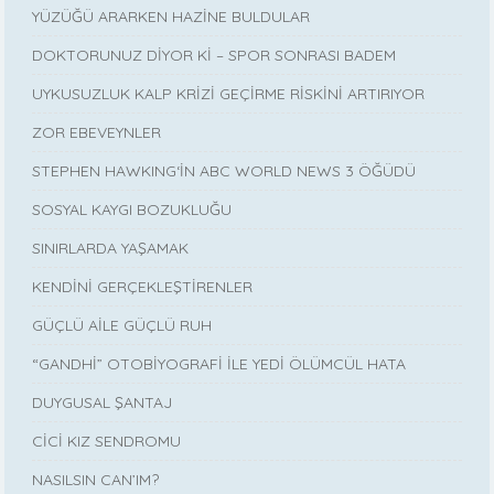
YÜZÜĞÜ ARARKEN HAZİNE BULDULAR
DOKTORUNUZ DİYOR Kİ – SPOR SONRASI BADEM
UYKUSUZLUK KALP KRİZİ GEÇİRME RİSKİNİ ARTIRIYOR
ZOR EBEVEYNLER
STEPHEN HAWKING‘İN ABC WORLD NEWS 3 ÖĞÜDÜ
SOSYAL KAYGI BOZUKLUĞU
SINIRLARDA YAŞAMAK
KENDİNİ GERÇEKLEŞTİRENLER
GÜÇLÜ AİLE GÜÇLÜ RUH
“GANDHİ” OTOBİYOGRAFİ İLE YEDİ ÖLÜMCÜL HATA
DUYGUSAL ŞANTAJ
CİCİ KIZ SENDROMU
NASILSIN CAN’IM?