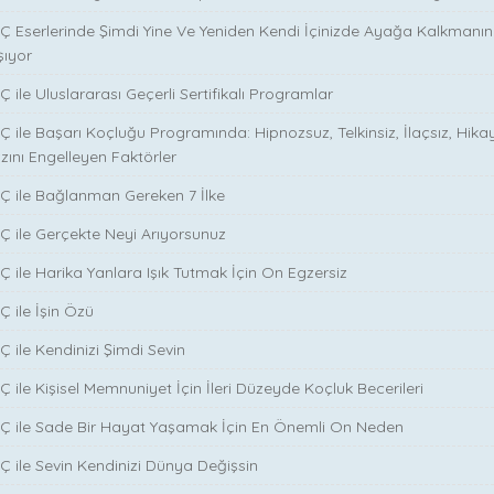
Ç Eserlerinde Şimdi Yine Ve Yeniden Kendi İçinizde Ayağa Kalkmanın S
şıyor
 ile Uluslararası Geçerli Sertifikalı Programlar
Ç ile Başarı Koçluğu Programında: Hipnozsuz, Telkinsiz, İlaçsız, Hika
zını Engelleyen Faktörler
Ç ile Bağlanman Gereken 7 İlke
Ç ile Gerçekte Neyi Arıyorsunuz
Ç ile Harika Yanlara Işık Tutmak İçin On Egzersiz
Ç ile İşin Özü
̧ ile Kendinizi Şimdi Sevin
̧ ile Kişisel Memnuniyet İçin İleri Düzeyde Koçluk Becerileri
NÇ ile Sade Bir Hayat Yaşamak İçin En Önemli On Neden
Ç ile Sevin Kendinizi Dünya Değişsin