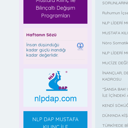
Mustafa Kılınç ile
SORUNLARINI
Bilinçaltı Değişim
Ruhumun İçse
Programları
NLP LİDERİ 
MUSTAFA KIL
Haftanın Sözü
Nöro Somatik
İnsan düşündüğü
kadar güçlü inandığı
NLP LİDERİ M
kadar değerlidir.
MUCİZE DEĞ
İNANÇLAR, D
KADROSU
“ŞANSA BAK!
İLE İÇİNDEKİ 
KENDİ SÖKÜĞ
DÜNYADA KİŞ
NLP DAP MUSTAFA
TÜRKİYEDE B
KILINÇ İLE