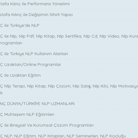
stafa Kılınç ile Performans Yönetimi
tafa Kılınç ile Değişimin Sihirli Yapısı
̧ ile Türkiye’de NLP
̧ ile Nlp, Nlp Pdf, Nlp Kitap, Nlp Sertifika, Nlp Cd, Nlp Video, Nlp Kurs
Programları
̧ ile Türkiye NLP Kullanım Alanları
NÇ Uzaktan/Online Programlar
Ç ile Uzaktan Eğitim
 Nlp Terapi, Nlp Kitap, Nlp Çözüm, Nlp Satış, Nlp Kilo, Nlp Motivasy
ik
NÇ DÜNYA/TÜRKİYE NLP UZMANLARI
NÇ Muhteşem NLP Eğitimleri
NÇ ile Bireysel Ve Kurumsal Çözüm Programları
Ç NLP, NLP Eğitim, NLP Kitapları, NLP Seminerleri, NLP Koçluğu