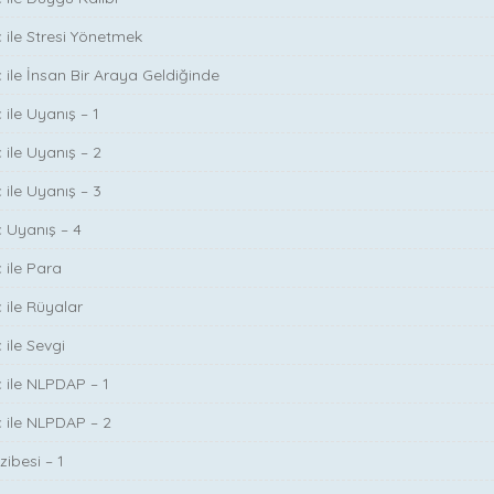
ç ile Stresi Yönetmek
ç ile İnsan Bir Araya Geldiğinde
 ile Uyanış – 1
 ile Uyanış – 2
 ile Uyanış – 3
ç Uyanış – 4
 ile Para
 ile Rüyalar
 ile Sevgi
ç ile NLPDAP – 1
ç ile NLPDAP – 2
zibesi – 1