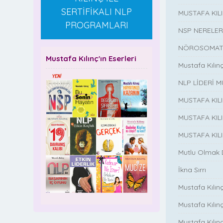
SERTİFİKALI NLP
MUSTAFA KI
PROGRAMLARI
NSP NERELER
NÖROSOMATİ
Mustafa Kılınç'ın Eserleri
Mustafa Kılın
NLP LİDERİ M
MUSTAFA KIL
MUSTAFA KIL
MUSTAFA KIL
Mutlu Olmak
İkna Sırrı
Mustafa Kılın
Mustafa Kılınç
Mustafa Kılınç