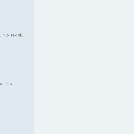
, Nlp Teknik,
on, Nlp