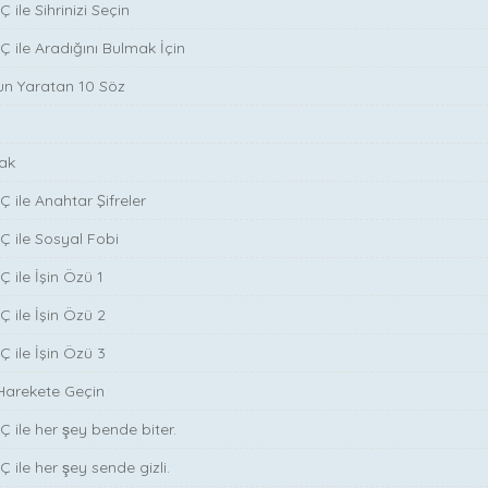
 ile Sihrinizi Seçin
̧ ile Aradığını Bulmak İçin
run Yaratan 10 Söz
ak
̧ ile Anahtar Şifreler
Ç ile Sosyal Fobi
 ile İşin Özü 1
Ç ile İşin Özü 2
Ç ile İşin Özü 3
Harekete Geçin
̧ ile her şey bende biter.
̧ ile her şey sende gizli.