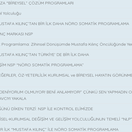
ZA “BİREYSEL” ÇÖZÜM PROGRAMLARI
l Yolculuğu
MUSTAFA KILINÇ’TAN BİR İLK DAHA NÖRO SOMATİK PROGRAMLAMA
INÇ MARKASI NSP
 Programlama: Zihinsel Dönüşümde Mustafa Kılınç Öncülüğünde Yen
USTAFA KILINÇ'TAN TÜRKİYE' DE BİR İLK DAHA
İŞİM NSP “NÖRO SOMATİK PROGRAMLAMA”
EĞERLER, ÖZ-YETERLİLİK KURUMSAL ve BİREYSEL HAYATIN GÖRÜNM
 DENİYORUM OLMUYOR! BENİ ANLAMIYOR!” ÇÜNKÜ SEN YAPMADIN O 
AVCIYI YAKALA
ÜNÜ DİKEN TERZİ: NSP İLE KONTROL ELİMİZDE
İSEL-KURUMSAL DEĞİŞİM VE GELİŞİM YOLCULUĞUNUN TEMELİ “NLP
İR İLK “MUSTAFA KILINÇ” İLE NÖRO SOMATİK PROGRAMLAMA