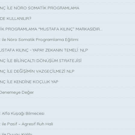
LINÇ İLE NÖRO SOMATİK PROGRAMLAMA
DE KULLANILIR?
K PROGRAMLAMA “MUSTAFA KILINÇ” MARKASIDIR…
ç ile Nöro Somatik Programlama Eğitimi
USTAFA KILINÇ - YAPAY ZEKANIN TEMELİ: NLP
INÇ İLE BİLİNÇALTI DÖNÜŞÜM STRATEJİSİ
INÇ İLE DEĞİŞİMİN VAZGEÇİLMEZİ NLP
INÇ İLE KENDİNE KOÇLUK YAP
 Denemeye Değer
ç Alfa Kuşağı Bilmecesi
 ile Pasif – Agresif Ruh Hali
 ile Duygu Kalıbı