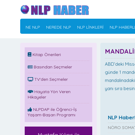
NE NLP
NEREDE NLP
NLP LİNKLERİ
NLP HABERL
MANDALİ
Kitap Önerileri
ABD’deki Misso
Basından Seçmeler
günde 1 manda
TV'den Seçmeler
mandalinadaki 
yanı sıra besin
Hayata Yön Veren
Hikayeler
NLPDAP ile Öğrenci-İş
Yaşam-Başarı Programı
NLP Haberl
NÖRO SOMAT