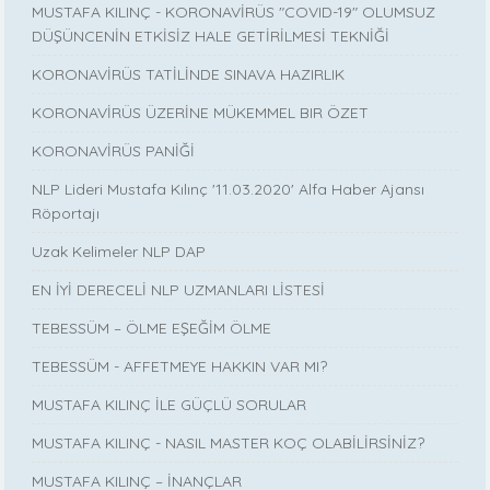
MUSTAFA KILINÇ - KORONAVİRÜS "COVID-19" OLUMSUZ
DÜŞÜNCENİN ETKİSİZ HALE GETİRİLMESİ TEKNİĞİ
KORONAVİRÜS TATİLİNDE SINAVA HAZIRLIK
KORONAVİRÜS ÜZERİNE MÜKEMMEL BIR ÖZET
KORONAVİRÜS PANİĞİ
NLP Lideri Mustafa Kılınç '11.03.2020' Alfa Haber Ajansı
Röportajı
Uzak Kelimeler NLP DAP
EN İYİ DERECELİ NLP UZMANLARI LİSTESİ
TEBESSÜM – ÖLME EŞEĞİM ÖLME
TEBESSÜM - AFFETMEYE HAKKIN VAR MI?
MUSTAFA KILINÇ İLE GÜÇLÜ SORULAR
MUSTAFA KILINÇ - NASIL MASTER KOÇ OLABİLİRSİNİZ?
MUSTAFA KILINÇ – İNANÇLAR