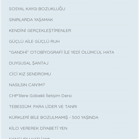
SOSYAL KAYGI BOZUKLUĞU
SINIRLARDA YAŞAMAK
KENDİNİ GERÇEKLEŞTİRENLER
GÜÇLÜ AİLE GÜÇLÜ RUH
“GANDHİ” OTOBİYOGRAFİ İLE YEDİ ÖLÜMCÜL HATA
DUYGUSAL ŞANTAJ
CİCİ KIZ SENDROMU
NASILSIN CAN’IM?
CHP'lilere Göbekli İletişim Dersi
TEBESSÜM: PARA LİDER VE TANRI
KÜRKLERİ BİLE BOZULMAMIŞ - 500 YAŞINDA
KİLO VEREREK DİYABETİ YEN
KANGURU KATLİAMI