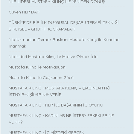
NLP LİDERİ MUSTAFA KILINÇ İLE YENİDEN DOĞUŞ
Güven NLP DAP
TÜRKİYE’DE BİR İLK DUYGUSAL DEŞARJ TERAPİ TEKNİĞİ
BİREYSEL – GRUP PROGRAMALARI
Nlp Uzmanları Dernek Başkanı Mustafa Kılınç ile Kendine
İnanmak
Nlp Lideri Mustafa Kılınç ile Motive Olmak İçin
Mustafa Kılınç ile Motivasyon
Mustafa Kılınç ile Coşkunun Gücü
MUSTAFA KILINÇ - MUSTAFA KILNIÇ – QADINLAR NƏ
İSTƏYİR-KİŞİLƏR NƏ VERİR
MUSTAFA KILINÇ - NLP İLE BAŞARININ İÇ OYUNU
MUSTAFA KILINÇ - KADINLAR NE İSTER? ERKEKLER NE
VERİR?
MUSTAFA KILINÇ - İÇİMİZDEKİ GERÇEK