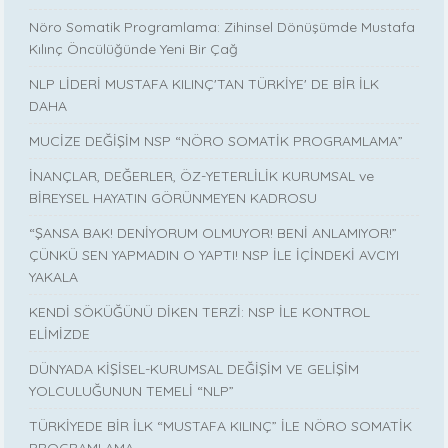
Nöro Somatik Programlama: Zihinsel Dönüşümde Mustafa
Kılınç Öncülüğünde Yeni Bir Çağ
NLP LİDERİ MUSTAFA KILINÇ'TAN TÜRKİYE' DE BİR İLK
DAHA
MUCİZE DEĞİŞİM NSP “NÖRO SOMATİK PROGRAMLAMA”
İNANÇLAR, DEĞERLER, ÖZ-YETERLİLİK KURUMSAL ve
BİREYSEL HAYATIN GÖRÜNMEYEN KADROSU
“ŞANSA BAK! DENİYORUM OLMUYOR! BENİ ANLAMIYOR!”
ÇÜNKÜ SEN YAPMADIN O YAPTI! NSP İLE İÇİNDEKİ AVCIYI
YAKALA
KENDİ SÖKÜĞÜNÜ DİKEN TERZİ: NSP İLE KONTROL
ELİMİZDE
DÜNYADA KİŞİSEL-KURUMSAL DEĞİŞİM VE GELİŞİM
YOLCULUĞUNUN TEMELİ “NLP”
TÜRKİYEDE BİR İLK “MUSTAFA KILINÇ” İLE NÖRO SOMATİK
PROGRAMLAMA