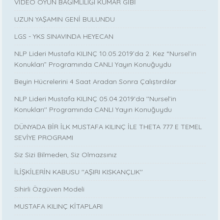
VİDEO OYUN BAĞIMLILIĞI KUMAR GİBİ
UZUN YAŞAMIN GENİ BULUNDU
LGS - YKS SINAVINDA HEYECAN
NLP Lideri Mustafa KILINÇ 10.05.2019’da 2. Kez “Nursel’in
Konukları” Programında CANLI Yayın Konuğuydu
Beyin Hücrelerini 4 Saat Aradan Sonra Çalıştırdılar
NLP Lideri Mustafa KILINÇ 05.04.2019'da ''Nursel’in
Konukları'' Programında CANLI Yayın Konuğuydu
DÜNYADA BİR İLK MUSTAFA KILINÇ İLE THETA 777 E TEMEL
SEVİYE PROGRAMI
Siz Sizi Bilmeden, Siz Olmazsınız
İLİŞKİLERİN KABUSU ''AŞIRI KISKANÇLIK''
Sihirli Özgüven Modeli
MUSTAFA KILINÇ KİTAPLARI