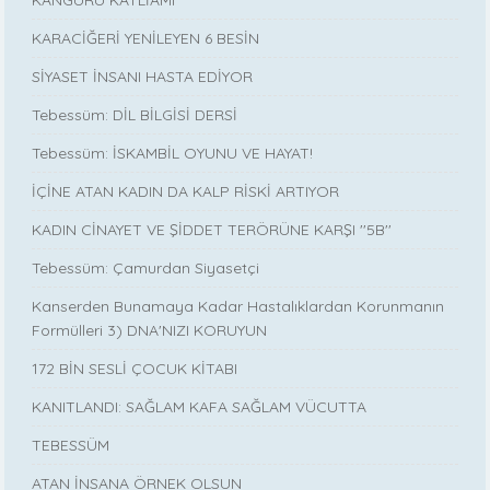
KARACİĞERİ YENİLEYEN 6 BESİN
SİYASET İNSANI HASTA EDİYOR
Tebessüm: DİL BİLGİSİ DERSİ
Tebessüm: İSKAMBİL OYUNU VE HAYAT!
İÇİNE ATAN KADIN DA KALP RİSKİ ARTIYOR
KADIN CİNAYET VE ŞİDDET TERÖRÜNE KARŞI ''5B''
Tebessüm: Çamurdan Siyasetçi
Kanserden Bunamaya Kadar Hastalıklardan Korunmanın
Formülleri 3) DNA'NIZI KORUYUN
172 BİN SESLİ ÇOCUK KİTABI
KANITLANDI: SAĞLAM KAFA SAĞLAM VÜCUTTA
TEBESSÜM
ATAN İNSANA ÖRNEK OLSUN