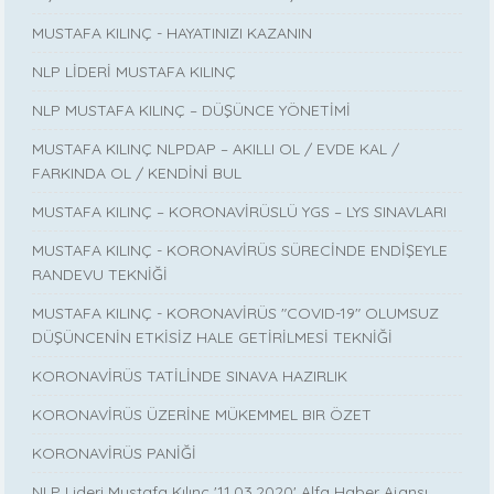
MUSTAFA KILINÇ - HAYATINIZI KAZANIN
NLP LİDERİ MUSTAFA KILINÇ
NLP MUSTAFA KILINÇ – DÜŞÜNCE YÖNETİMİ
MUSTAFA KILINÇ NLPDAP – AKILLI OL / EVDE KAL /
FARKINDA OL / KENDİNİ BUL
MUSTAFA KILINÇ – KORONAVİRÜSLÜ YGS – LYS SINAVLARI
MUSTAFA KILINÇ - KORONAVİRÜS SÜRECİNDE ENDİŞEYLE
RANDEVU TEKNİĞİ
MUSTAFA KILINÇ - KORONAVİRÜS "COVID-19" OLUMSUZ
DÜŞÜNCENİN ETKİSİZ HALE GETİRİLMESİ TEKNİĞİ
KORONAVİRÜS TATİLİNDE SINAVA HAZIRLIK
KORONAVİRÜS ÜZERİNE MÜKEMMEL BIR ÖZET
KORONAVİRÜS PANİĞİ
NLP Lideri Mustafa Kılınç '11.03.2020' Alfa Haber Ajansı