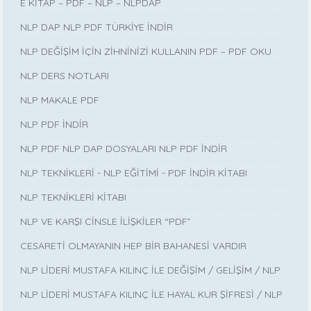
E KİTAP – PDF – NLP – NLPDAP
NLP DAP NLP PDF TÜRKİYE İNDİR
NLP DEĞİŞİM İÇİN ZİHNİNİZİ KULLANIN PDF – PDF OKU
NLP DERS NOTLARI
NLP MAKALE PDF
NLP PDF İNDİR
NLP PDF NLP DAP DOSYALARI NLP PDF İNDİR
NLP TEKNİKLERİ - NLP EĞİTİMİ - PDF İNDİR KİTABI
NLP TEKNİKLERİ KİTABI
NLP VE KARŞI CİNSLE İLİŞKİLER “PDF”
CESARETİ OLMAYANIN HEP BİR BAHANESİ VARDIR
NLP LİDERİ MUSTAFA KILINÇ İLE DEĞİŞİM / GELİŞİM / NLP
NLP LİDERİ MUSTAFA KILINÇ İLE HAYAL KUR ŞİFRESİ / NLP