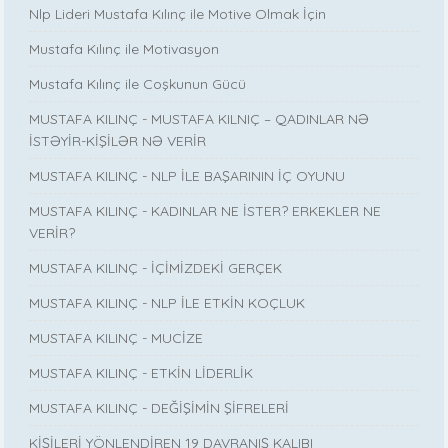
Nlp Lideri Mustafa Kılınç ile Motive Olmak İçin
Mustafa Kılınç ile Motivasyon
Mustafa Kılınç ile Coşkunun Gücü
MUSTAFA KILINÇ - MUSTAFA KILNIÇ – QADINLAR NƏ
İSTƏYİR-KİŞİLƏR NƏ VERİR
MUSTAFA KILINÇ - NLP İLE BAŞARININ İÇ OYUNU
MUSTAFA KILINÇ - KADINLAR NE İSTER? ERKEKLER NE
VERİR?
MUSTAFA KILINÇ - İÇİMİZDEKİ GERÇEK
MUSTAFA KILINÇ - NLP İLE ETKİN KOÇLUK
MUSTAFA KILINÇ - MUCİZE
MUSTAFA KILINÇ - ETKİN LİDERLİK
MUSTAFA KILINÇ - DEĞİŞİMİN ŞİFRELERİ
KİŞİLERİ YÖNLENDİREN 19 DAVRANIŞ KALIBI