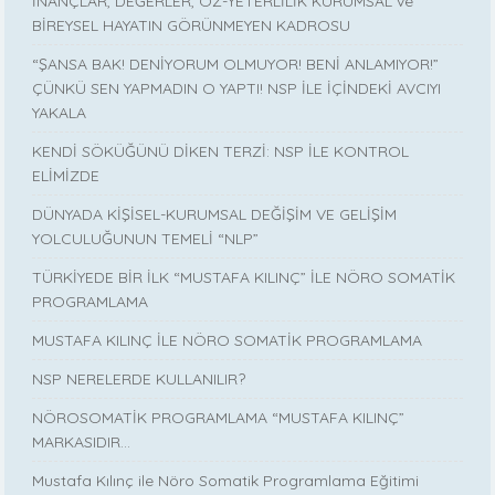
İNANÇLAR, DEĞERLER, ÖZ-YETERLİLİK KURUMSAL ve
BİREYSEL HAYATIN GÖRÜNMEYEN KADROSU
“ŞANSA BAK! DENİYORUM OLMUYOR! BENİ ANLAMIYOR!”
ÇÜNKÜ SEN YAPMADIN O YAPTI! NSP İLE İÇİNDEKİ AVCIYI
YAKALA
KENDİ SÖKÜĞÜNÜ DİKEN TERZİ: NSP İLE KONTROL
ELİMİZDE
DÜNYADA KİŞİSEL-KURUMSAL DEĞİŞİM VE GELİŞİM
YOLCULUĞUNUN TEMELİ “NLP”
TÜRKİYEDE BİR İLK “MUSTAFA KILINÇ” İLE NÖRO SOMATİK
PROGRAMLAMA
MUSTAFA KILINÇ İLE NÖRO SOMATİK PROGRAMLAMA
NSP NERELERDE KULLANILIR?
NÖROSOMATİK PROGRAMLAMA “MUSTAFA KILINÇ”
MARKASIDIR…
Mustafa Kılınç ile Nöro Somatik Programlama Eğitimi