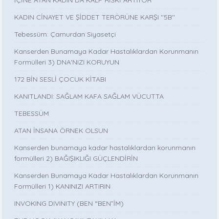
İÇİNE ATAN KADIN DA KALP RİSKİ ARTIYOR
KADIN CİNAYET VE ŞİDDET TERÖRÜNE KARŞI ''5B''
Tebessüm: Çamurdan Siyasetçi
Kanserden Bunamaya Kadar Hastalıklardan Korunmanın
Formülleri 3) DNA'NIZI KORUYUN
172 BİN SESLİ ÇOCUK KİTABI
KANITLANDI: SAĞLAM KAFA SAĞLAM VÜCUTTA
TEBESSÜM
ATAN İNSANA ÖRNEK OLSUN
Kanserden bunamaya kadar hastalıklardan korunmanın
formülleri 2) BAĞIŞIKLIĞI GÜÇLENDİRİN
Kanserden Bunamaya Kadar Hastalıklardan Korunmanın
Formülleri 1) KANINIZI ARTIRIN
INVOKING DIVINITY (BEN “BEN”İM)