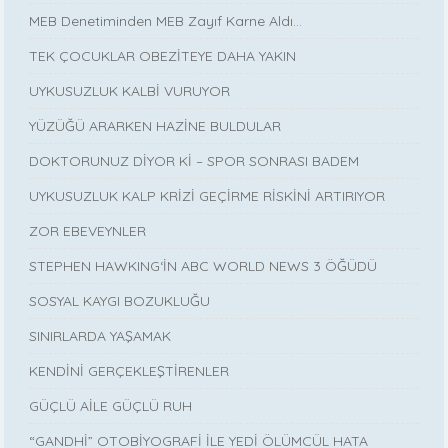
MEB Denetiminden MEB Zayıf Karne Aldı…
TEK ÇOCUKLAR OBEZİTEYE DAHA YAKIN
UYKUSUZLUK KALBİ VURUYOR
YÜZÜĞÜ ARARKEN HAZİNE BULDULAR
DOKTORUNUZ DİYOR Kİ – SPOR SONRASI BADEM
UYKUSUZLUK KALP KRİZİ GEÇİRME RİSKİNİ ARTIRIYOR
ZOR EBEVEYNLER
STEPHEN HAWKING‘İN ABC WORLD NEWS 3 ÖĞÜDÜ
SOSYAL KAYGI BOZUKLUĞU
SINIRLARDA YAŞAMAK
KENDİNİ GERÇEKLEŞTİRENLER
GÜÇLÜ AİLE GÜÇLÜ RUH
“GANDHİ” OTOBİYOGRAFİ İLE YEDİ ÖLÜMCÜL HATA