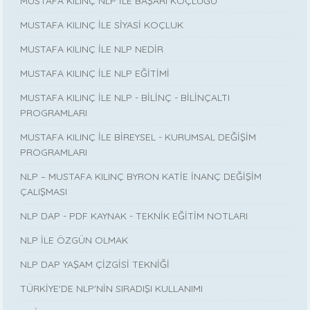
MUSTAFA KILINÇ NLP İLE BAŞARI KOÇLUĞU
MUSTAFA KILINÇ İLE SİYASİ KOÇLUK
MUSTAFA KILINÇ İLE NLP NEDİR
MUSTAFA KILINÇ İLE NLP EĞİTİMİ
MUSTAFA KILINÇ İLE NLP - BİLİNÇ - BİLİNÇALTI
PROGRAMLARI
MUSTAFA KILINÇ İLE BİREYSEL - KURUMSAL DEĞİŞİM
PROGRAMLARI
NLP – MUSTAFA KILINÇ BYRON KATİE İNANÇ DEĞİŞİM
ÇALIŞMASI
NLP DAP - PDF KAYNAK - TEKNİK EĞİTİM NOTLARI
NLP İLE ÖZGÜN OLMAK
NLP DAP YAŞAM ÇİZGİSİ TEKNİĞİ
TÜRKİYE'DE NLP'NİN SIRADIŞI KULLANIMI