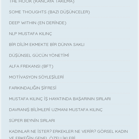
THE HOOK (KANCAYA TAKILMA)
SOME THOUGHTS (BAZI DÜŞÜNCELER)
DEEP WITHIN (EN DERİNDE)
NLP MUSTAFA KILINÇ
BİR DİLİM EKMEKTE BİR DÜNYA SAKLI
DÜŞÜNSEL GÜCÜN YÖNETİMİ
ALFA FREKANSI (BFT)
MOTİVASYON SÖYLEŞİLERİ
FARKINDALIĞIN ŞİFRESİ
MUSTAFA KILINÇ İŞ HAYATINDA BAŞARININ SIRLARI
DAVRANIŞ BİLİMLERİ UZMANI MUSTAFA KILINÇ
SÜPER BEYNİN SIRLARI
KADINLAR NE İSTER? ERKEKLER NE VERİR? GÖRSEL KADIN
VE ERKEĞİN GENEL ÖZELLİKLERİ