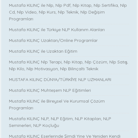
Mustafa KILINÇ ile Nlp, Nlp Pdf, Nlp Kitap, Nlp Sertifika, Nlp
Cd, Nlp Video, Nlp Kurs, Nlp Teknik, Nlp Değişim
Programları
Mustafa KILINÇ ile Türkiye NLP Kullanım Alanları
Mustafa KILINÇ Uzaktan/Online Programlar
Mustafa KILINÇ ile Uzaktan Eğitim
Mustafa KILINÇ Nlp Terapi, Nlp Kitap, Nlp Çözüm, Nlp Satış,
Nlp Kilo, Nlp Motivasyon, Nlp Bilinçaltı Teknik
MUSTAFA KILINÇ DÜNYA/TÜRKİYE NLP UZMANLARI
Mustafa KILINÇ Muhteşem NLP Eğitimleri
Mustafa KILINÇ ile Bireysel Ve Kurumsal Çözüm
Programları
Mustafa KILINÇ NLP, NLP Eğitim, NLP Kitapları, NLP
Seminerleri, NLP Koçluğu
Mustafa KILINÇ Eserlerinde Şimdi Yine Ve Yeniden Kendi