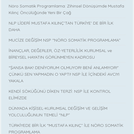
Nöro Somatik Programlama: Zihinsel Dönüşümde Mustafa
Kılınç Öncülüğünde Yeni Bir Çağ
NLP LİDERİ MUSTAFA KILINÇ'TAN TÜRKİYE' DE BİR İLK
DAHA
MUCİZE DEĞİŞİM NSP “NÖRO SOMATİK PROGRAMLAMA”
İNANÇLAR, DEĞERLER, ÖZ-YETERLİLİK KURUMSAL ve
BİREYSEL HAYATIN GÖRÜNMEYEN KADROSU
“ŞANSA BAK! DENİYORUM OLMUYOR! BENİ ANLAMIYOR!”
ÇÜNKÜ SEN YAPMADIN O YAPTI! NSP İLE İÇİNDEKİ AVCIYI
YAKALA
KENDİ SÖKÜĞÜNÜ DİKEN TERZİ: NSP İLE KONTROL
ELİMİZDE
DÜNYADA KİŞİSEL-KURUMSAL DEĞİŞİM VE GELİŞİM
YOLCULUĞUNUN TEMELİ “NLP”
TÜRKİYEDE BİR İLK “MUSTAFA KILINÇ” İLE NÖRO SOMATİK
PROGRAMLAMA