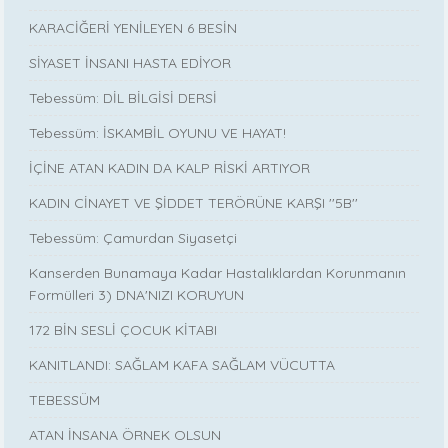
KARACİĞERİ YENİLEYEN 6 BESİN
SİYASET İNSANI HASTA EDİYOR
Tebessüm: DİL BİLGİSİ DERSİ
Tebessüm: İSKAMBİL OYUNU VE HAYAT!
İÇİNE ATAN KADIN DA KALP RİSKİ ARTIYOR
KADIN CİNAYET VE ŞİDDET TERÖRÜNE KARŞI ''5B''
Tebessüm: Çamurdan Siyasetçi
Kanserden Bunamaya Kadar Hastalıklardan Korunmanın
Formülleri 3) DNA'NIZI KORUYUN
172 BİN SESLİ ÇOCUK KİTABI
KANITLANDI: SAĞLAM KAFA SAĞLAM VÜCUTTA
TEBESSÜM
ATAN İNSANA ÖRNEK OLSUN