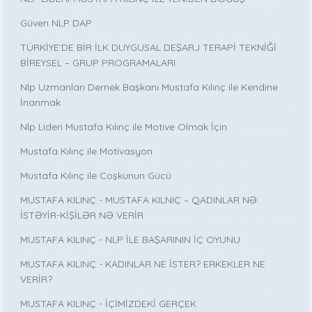
Güven NLP DAP
TÜRKİYE’DE BİR İLK DUYGUSAL DEŞARJ TERAPİ TEKNİĞİ
BİREYSEL – GRUP PROGRAMALARI
Nlp Uzmanları Dernek Başkanı Mustafa Kılınç ile Kendine
İnanmak
Nlp Lideri Mustafa Kılınç ile Motive Olmak İçin
Mustafa Kılınç ile Motivasyon
Mustafa Kılınç ile Coşkunun Gücü
MUSTAFA KILINÇ - MUSTAFA KILNIÇ – QADINLAR NƏ
İSTƏYİR-KİŞİLƏR NƏ VERİR
MUSTAFA KILINÇ - NLP İLE BAŞARININ İÇ OYUNU
MUSTAFA KILINÇ - KADINLAR NE İSTER? ERKEKLER NE
VERİR?
MUSTAFA KILINÇ - İÇİMİZDEKİ GERÇEK