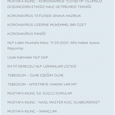
MUSTAFA KILINÇ - KORONAVİRÜS "COVID-19" OLUMSUZ
DÜŞÜNCENİN ETKİSİZ HALE GETİRİLMESİ TEKNİĞİ
KORONAVİRÜS TATİLİNDE SINAVA HAZIRLIK
KORONAVİRÜS ÜZERİNE MÜKEMMEL BIR ÖZET
KORONAVİRÜS PANİĞİ
NLP Lideri Mustafa Kılınç '11.03.2020' Alfa Haber Ajansı
Röportajı
Uzak Kelimeler NLP DAP
EN İYİ DERECELİ NLP UZMANLARI LİSTESİ
TEBESSÜM – ÖLME EŞEĞİM ÖLME
TEBESSÜM - AFFETMEYE HAKKIN VAR MI?
MUSTAFA KILINÇ İLE GÜÇLÜ SORULAR
MUSTAFA KILINÇ - NASIL MASTER KOÇ OLABİLİRSİNİZ?
MUSTAFA KILINÇ – İNANÇLAR