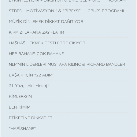
ETKİN İLETİŞİM – DİKSİYON & BİREYSEL – GRUP PROGRAMI
STRES – MOTİVASYON “ & “BİREYSEL – GRUP” PROGRAMI
MÜZİK DİNLEMEK DİKKAT DAĞITIYOR
KIRMIZI LAHANA ZAYIFLATIR
HAŞHAŞLI EKMEK TESTLERDE ÇIKIYOR
HEP BAHANE ÇOK BAHANE
NLP’NİN LİDERLERİ MUSTAFA KILINÇ & RICHARD BANDLER
BAŞARI İÇİN “22 ADIM”
21. Yüzyıl Akıl Mesajı!..
KİMLER-SİN
BEN KİMİM
ETİKETİNE DİKKAT ET!
“HAPİSHANE”