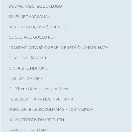
SOSYAL KAYGI BOZUKLUĞU
SINIRLARDA YAŞAMAK
KENDİNİ GERÇEKLEŞTİRENLER
GÜÇLÜ AİLE GÜÇLÜ RUH
“GANDHİ” OTOBİYOGRAFİ İLE YEDİ ÖLÜMCÜL HATA
DUYGUSAL ŞANTAJ
CİCİ KIZ SENDROMU
NASILSIN CAN’IM?
CHP'lilere Göbekli İletişim Dersi
TEBESSÜM: PARA LİDER VE TANRI
KÜRKLERİ BİLE BOZULMAMIŞ - 500 YAŞINDA
KİLO VEREREK DİYABETİ YEN
KANGURU KATLİAMI