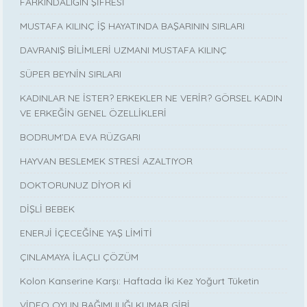
FARKINDALIĞIN ŞİFRESİ
MUSTAFA KILINÇ İŞ HAYATINDA BAŞARININ SIRLARI
DAVRANIŞ BİLİMLERİ UZMANI MUSTAFA KILINÇ
SÜPER BEYNİN SIRLARI
KADINLAR NE İSTER? ERKEKLER NE VERİR? GÖRSEL KADIN
VE ERKEĞİN GENEL ÖZELLİKLERİ
BODRUM’DA EVA RÜZGARI
HAYVAN BESLEMEK STRESİ AZALTIYOR
DOKTORUNUZ DİYOR Kİ
DİŞLİ BEBEK
ENERJİ İÇECEĞİNE YAŞ LİMİTİ
ÇINLAMAYA İLAÇLI ÇÖZÜM
Kolon Kanserine Karşı: Haftada İki Kez Yoğurt Tüketin
VİDEO OYUN BAĞIMLILIĞI KUMAR GİBİ