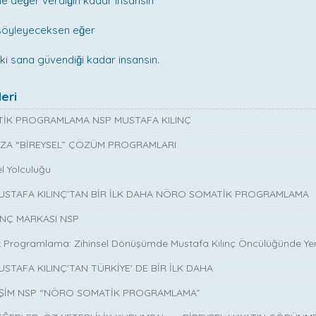
e değer verdiğin kadar insansın
 söyleyeceksen eğer
ki sana güvendiği kadar insansın.
eri
İK PROGRAMLAMA NSP MUSTAFA KILINÇ
ZA “BİREYSEL” ÇÖZÜM PROGRAMLARI
l Yolculuğu
MUSTAFA KILINÇ’TAN BİR İLK DAHA NÖRO SOMATİK PROGRAMLAMA
INÇ MARKASI NSP
 Programlama: Zihinsel Dönüşümde Mustafa Kılınç Öncülüğünde Yen
USTAFA KILINÇ'TAN TÜRKİYE' DE BİR İLK DAHA
İŞİM NSP “NÖRO SOMATİK PROGRAMLAMA”