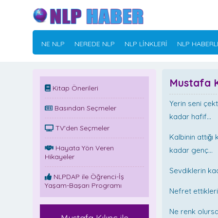
NE NLP
NEREDE NLP
NLP LİNKLERİ
NLP HABERL
Mustafa KI
Kitap Önerileri
Yerin seni çekti
Basından Seçmeler
kadar hafif...
TV'den Seçmeler
Kalbinin attığı 
Hayata Yön Veren
kadar genç...
Hikayeler
Sevdiklerin kad
NLPDAP ile Öğrenci-İş
Yaşam-Başarı Programı
Nefret ettikleri
Ne renk olursa 