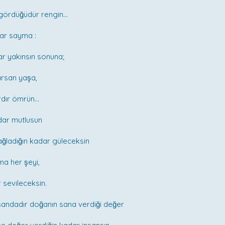
ördüğüdür rengin...
kar sayma :
dar yakınsın sonuna;
rsan yaşa,
ır ömrün...
adar mutlusun
i ağladığın kadar güleceksin
ma her şeyi,
r sevileceksin.
şandadır doğanın sana verdiği değer