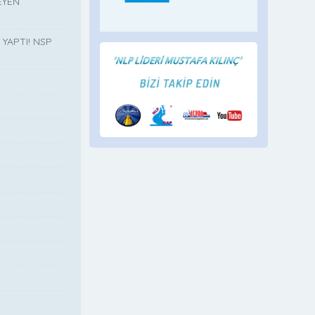
EYEN
YAPTI! NSP
”