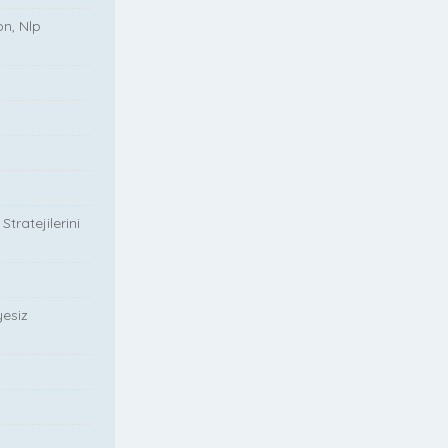
on, Nlp
tratejilerini
yesiz