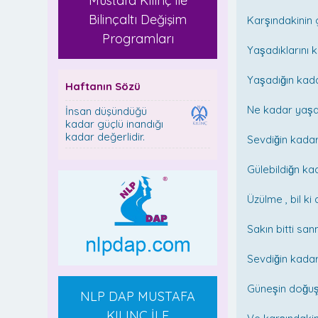
Mustafa Kılınç ile
Bilinçaltı Değişim
Karşındakinin g
Programları
Yaşadıklarını 
Yaşadığın ka
Haftanın Sözü
Ne kadar yaşa
İnsan düşündüğü
kadar güçlü inandığı
kadar değerlidir.
Sevdiğin kadard
Gülebildiğn k
Üzülme , bil k
Sakın bitti san
Sevdiğin kada
Güneşin doğu
NLP DAP MUSTAFA
KILINÇ İLE