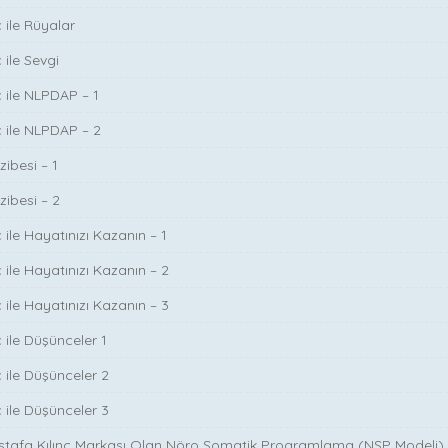
 ile Rüyalar
 ile Sevgi
ç ile NLPDAP – 1
ç ile NLPDAP – 2
zibesi – 1
zibesi – 2
 ile Hayatınızı Kazanın – 1
 ile Hayatınızı Kazanın – 2
 ile Hayatınızı Kazanın – 3
 ile Düşünceler 1
ç ile Düşünceler 2
ç ile Düşünceler 3
ustafa Kılınç Markası Olan Nöro Somatik Programlama (NSP Modeli)