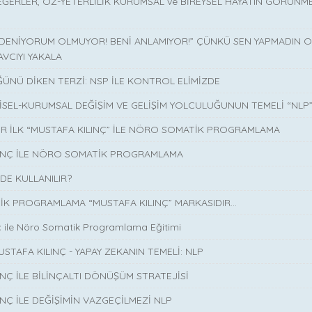
EĞERLER, ÖZ-YETERLİLİK KURUMSAL ve BİREYSEL HAYATIN GÖRÜNM
 DENİYORUM OLMUYOR! BENİ ANLAMIYOR!” ÇÜNKÜ SEN YAPMADIN O 
AVCIYI YAKALA
ÜNÜ DİKEN TERZİ: NSP İLE KONTROL ELİMİZDE
İSEL-KURUMSAL DEĞİŞİM VE GELİŞİM YOLCULUĞUNUN TEMELİ “NLP
İR İLK “MUSTAFA KILINÇ” İLE NÖRO SOMATİK PROGRAMLAMA
LINÇ İLE NÖRO SOMATİK PROGRAMLAMA
DE KULLANILIR?
K PROGRAMLAMA “MUSTAFA KILINÇ” MARKASIDIR…
ç ile Nöro Somatik Programlama Eğitimi
USTAFA KILINÇ - YAPAY ZEKANIN TEMELİ: NLP
INÇ İLE BİLİNÇALTI DÖNÜŞÜM STRATEJİSİ
INÇ İLE DEĞİŞİMİN VAZGEÇİLMEZİ NLP