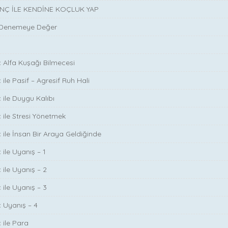
INÇ İLE KENDİNE KOÇLUK YAP
 Denemeye Değer
ç Alfa Kuşağı Bilmecesi
 ile Pasif – Agresif Ruh Hali
 ile Duygu Kalıbı
ç ile Stresi Yönetmek
ç ile İnsan Bir Araya Geldiğinde
 ile Uyanış – 1
 ile Uyanış – 2
 ile Uyanış – 3
ç Uyanış – 4
 ile Para