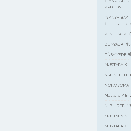
İNANÇLAR, D
KADROSU
“ŞANSA BAK!
İLE İÇİNDEKİ 
KENDİ SÖKÜĞ
DÜNYADA KİŞ
TÜRKİYEDE B
MUSTAFA KI
NSP NERELER
NÖROSOMATİ
Mustafa Kılın
NLP LİDERİ M
MUSTAFA KIL
MUSTAFA KIL