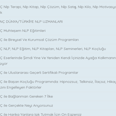
 Nlp Terapi, Nlp Kitap, Nlp Çözüm, Nlp Satış, Nlp Kilo, Nlp Motivasy
ik
NÇ DÜNYA/TÜRKİYE NLP UZMANLARI
NÇ Muhteşem NLP Eğitimleri
NÇ ile Bireysel Ve Kurumsal Çözüm Programları
Ç NLP, NLP Eğitim, NLP Kitapları, NLP Seminerleri, NLP Koçluğu
Ç Eserlerinde Şimdi Yine Ve Yeniden Kendi İçinizde Ayağa Kalkmanın S
şıyor
 ile Uluslararası Geçerli Sertifikalı Programlar
Ç ile Başarı Koçluğu Programında: Hipnozsuz, Telkinsiz, İlaçsız, Hika
zını Engelleyen Faktörler
Ç ile Bağlanman Gereken 7 İlke
Ç ile Gerçekte Neyi Arıyorsunuz
Ç ile Harika Yanlara Işık Tutmak İçin On Egzersiz