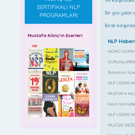
Ve karşındakin
SERTİFİKALI NLP
Bir gün yalan
PROGRAMLARI
Bırak karşında
Mustafa Kılınç'ın Eserleri
NLP Haberl
NÖRO SOMAT
SORUNLARINI
Ruhumun İçse
NLP LİDERİ 
MUSTAFA KIL
Nöro Somatik
NLP LİDERİ M
MUCİZE DEĞ