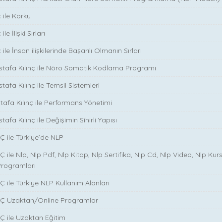
 ile Korku
le İlişki Sırları
ile İnsan ilişkilerinde Başarılı Olmanın Sırları
stafa Kılınç ile Nöro Somatik Kodlama Programı
tafa Kılınç ile Temsil Sistemleri
stafa Kılınç ile Performans Yönetimi
tafa Kılınç ile Değişimin Sihirli Yapısı
̧ ile Türkiye’de NLP
̧ ile Nlp, Nlp Pdf, Nlp Kitap, Nlp Sertifika, Nlp Cd, Nlp Video, Nlp Kurs
Programları
̧ ile Türkiye NLP Kullanım Alanları
NÇ Uzaktan/Online Programlar
Ç ile Uzaktan Eğitim