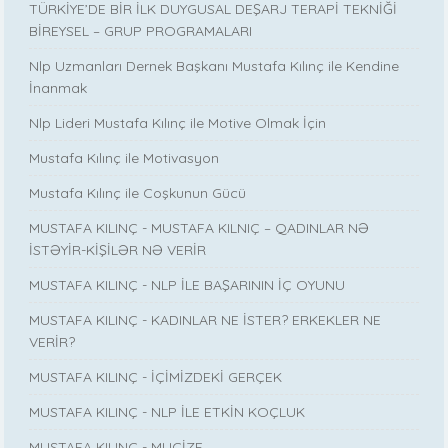
TÜRKİYE’DE BİR İLK DUYGUSAL DEŞARJ TERAPİ TEKNİĞİ
BİREYSEL – GRUP PROGRAMALARI
Nlp Uzmanları Dernek Başkanı Mustafa Kılınç ile Kendine
İnanmak
Nlp Lideri Mustafa Kılınç ile Motive Olmak İçin
Mustafa Kılınç ile Motivasyon
Mustafa Kılınç ile Coşkunun Gücü
MUSTAFA KILINÇ - MUSTAFA KILNIÇ – QADINLAR NƏ
İSTƏYİR-KİŞİLƏR NƏ VERİR
MUSTAFA KILINÇ - NLP İLE BAŞARININ İÇ OYUNU
MUSTAFA KILINÇ - KADINLAR NE İSTER? ERKEKLER NE
VERİR?
MUSTAFA KILINÇ - İÇİMİZDEKİ GERÇEK
MUSTAFA KILINÇ - NLP İLE ETKİN KOÇLUK
MUSTAFA KILINÇ - MUCİZE