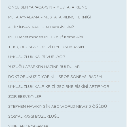
ÖNCE SEN YAPACAKSIN – MUSTAFA KILINÇ
META AYNALAMA – MUSTAFA KILINÇ TEKNİĞİ
4 TİP İNSAN VAR! SEN HANGİSİSİN?
MEB Denetiminden MEB Zayıf Karne Aldı…
TEK ÇOCUKLAR OBEZİTEYE DAHA YAKIN
UYKUSUZLUK KALBİ VURUYOR
YÜZÜĞÜ ARARKEN HAZİNE BULDULAR
DOKTORUNUZ DİYOR Kİ – SPOR SONRASI BADEM
UYKUSUZLUK KALP KRİZİ GEÇİRME RİSKİNİ ARTIRIYOR
ZOR EBEVEYNLER
STEPHEN HAWKING‘İN ABC WORLD NEWS 3 ÖĞÜDÜ
SOSYAL KAYGI BOZUKLUĞU
SINIRLARDA YAŞAMAK