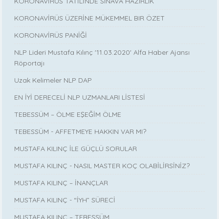
KORONAVİRÜS TATİLİNDE SINAVA HAZIRLIK
KORONAVİRÜS ÜZERİNE MÜKEMMEL BIR ÖZET
KORONAVİRÜS PANİĞİ
NLP Lideri Mustafa Kılınç '11.03.2020' Alfa Haber Ajansı
Röportajı
Uzak Kelimeler NLP DAP
EN İYİ DERECELİ NLP UZMANLARI LİSTESİ
TEBESSÜM – ÖLME EŞEĞİM ÖLME
TEBESSÜM - AFFETMEYE HAKKIN VAR MI?
MUSTAFA KILINÇ İLE GÜÇLÜ SORULAR
MUSTAFA KILINÇ - NASIL MASTER KOÇ OLABİLİRSİNİZ?
MUSTAFA KILINÇ – İNANÇLAR
MUSTAFA KILINÇ - “İYH” SÜRECİ
MUSTAFA KILINÇ – TEBESSÜM