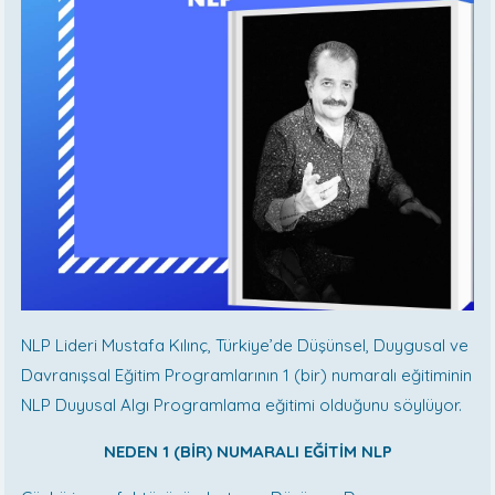
NLP Lideri Mustafa Kılınç, Türkiye’de Düşünsel, Duygusal ve
Davranışsal Eğitim Programlarının 1 (bir) numaralı eğitiminin
NLP Duyusal Algı Programlama eğitimi olduğunu söylüyor.
NEDEN 1 (BİR) NUMARALI EĞİTİM NLP