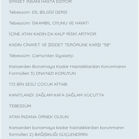
SİYASET İNSANI HASTA EDİYOR
Tebessüm: DİL BİLGİSİ DERSİ
Tebessüm: İSKAMBİL OYUNU VE HAYAT!
İÇİNE ATAN KADIN DA KALP RİSKİ ARTIYOR
KADIN CİNAYET VE ŞİDDET TERÖRÜNE KARŞI ''5B''
Tebessüm: Çamurdan Siyasetçi
Kanserden Bunamaya Kadar Hastalıklardan Korunmanın
Formülleri 3) DNA'NIZI KORUYUN
172 BİN SESLİ ÇOCUK KİTABI
KANITLANDI: SAĞLAM KAFA SAĞLAM VÜCUTTA
TEBESSÜM
ATAN İNSANA ÖRNEK OLSUN
Kanserden bunamaya kadar hastalıklardan korunmanın
formülleri 2) BAĞIŞIKLIĞI GÜÇLENDİRİN