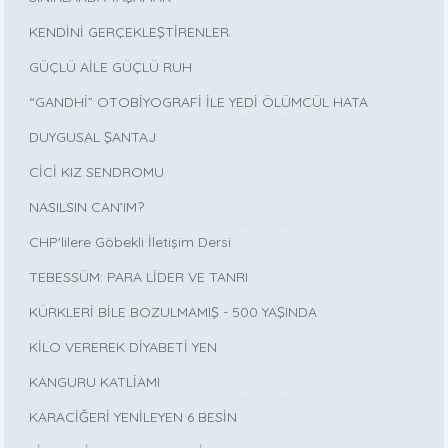
KENDİNİ GERÇEKLEŞTİRENLER
GÜÇLÜ AİLE GÜÇLÜ RUH
“GANDHİ” OTOBİYOGRAFİ İLE YEDİ ÖLÜMCÜL HATA
DUYGUSAL ŞANTAJ
CİCİ KIZ SENDROMU
NASILSIN CAN’IM?
CHP'lilere Göbekli İletişim Dersi
TEBESSÜM: PARA LİDER VE TANRI
KÜRKLERİ BİLE BOZULMAMIŞ - 500 YAŞINDA
KİLO VEREREK DİYABETİ YEN
KANGURU KATLİAMI
KARACİĞERİ YENİLEYEN 6 BESİN