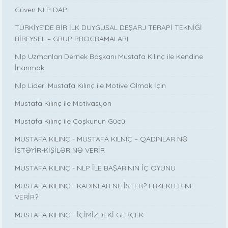
Güven NLP DAP
TÜRKİYE’DE BİR İLK DUYGUSAL DEŞARJ TERAPİ TEKNİĞİ
BİREYSEL – GRUP PROGRAMALARI
Nlp Uzmanları Dernek Başkanı Mustafa Kılınç ile Kendine
İnanmak
Nlp Lideri Mustafa Kılınç ile Motive Olmak İçin
Mustafa Kılınç ile Motivasyon
Mustafa Kılınç ile Coşkunun Gücü
MUSTAFA KILINÇ - MUSTAFA KILNIÇ – QADINLAR NƏ
İSTƏYİR-KİŞİLƏR NƏ VERİR
MUSTAFA KILINÇ - NLP İLE BAŞARININ İÇ OYUNU
MUSTAFA KILINÇ - KADINLAR NE İSTER? ERKEKLER NE
VERİR?
MUSTAFA KILINÇ - İÇİMİZDEKİ GERÇEK