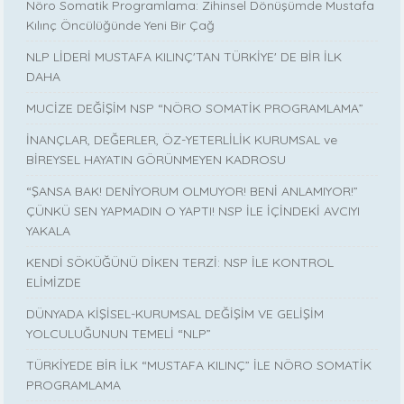
Nöro Somatik Programlama: Zihinsel Dönüşümde Mustafa
Kılınç Öncülüğünde Yeni Bir Çağ
NLP LİDERİ MUSTAFA KILINÇ'TAN TÜRKİYE' DE BİR İLK
DAHA
MUCİZE DEĞİŞİM NSP “NÖRO SOMATİK PROGRAMLAMA”
İNANÇLAR, DEĞERLER, ÖZ-YETERLİLİK KURUMSAL ve
BİREYSEL HAYATIN GÖRÜNMEYEN KADROSU
“ŞANSA BAK! DENİYORUM OLMUYOR! BENİ ANLAMIYOR!”
ÇÜNKÜ SEN YAPMADIN O YAPTI! NSP İLE İÇİNDEKİ AVCIYI
YAKALA
KENDİ SÖKÜĞÜNÜ DİKEN TERZİ: NSP İLE KONTROL
ELİMİZDE
DÜNYADA KİŞİSEL-KURUMSAL DEĞİŞİM VE GELİŞİM
YOLCULUĞUNUN TEMELİ “NLP”
TÜRKİYEDE BİR İLK “MUSTAFA KILINÇ” İLE NÖRO SOMATİK
PROGRAMLAMA