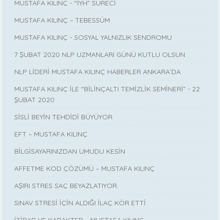
MUSTAFA KILINÇ - “İYH” SÜRECİ
MUSTAFA KILINÇ – TEBESSÜM
MUSTAFA KILINÇ - SOSYAL YALNIZLIK SENDROMU
7 ŞUBAT 2020 NLP UZMANLARI GÜNÜ KUTLU OLSUN
NLP LİDERİ MUSTAFA KILINÇ HABERLER ANKARA’DA
MUSTAFA KILINÇ İLE “BİLİNÇALTI TEMİZLİK SEMİNERİ” - 22
ŞUBAT 2020
SİSLİ BEYİN TEHDİDİ BÜYÜYOR
EFT – MUSTAFA KILINÇ
BİLGİSAYARINIZDAN UMUDU KESİN
AFFETME KOD ÇÖZÜMÜ – MUSTAFA KILINÇ
AŞIRI STRES SAÇ BEYAZLATIYOR.
SINAV STRESİ İÇİN ALDIĞI İLAÇ KÖR ETTİ
İTİBAR VE KARAKTER – MUSTAFA KILINÇ