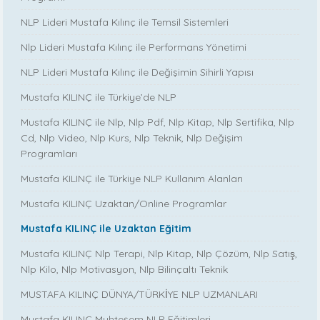
NLP Lideri Mustafa Kılınç ile Temsil Sistemleri
Nlp Lideri Mustafa Kılınç ile Performans Yönetimi
NLP Lideri Mustafa Kılınç ile Değişimin Sihirli Yapısı
Mustafa KILINÇ ile Türkiye’de NLP
Mustafa KILINÇ ile Nlp, Nlp Pdf, Nlp Kitap, Nlp Sertifika, Nlp
Cd, Nlp Video, Nlp Kurs, Nlp Teknik, Nlp Değişim
Programları
Mustafa KILINÇ ile Türkiye NLP Kullanım Alanları
Mustafa KILINÇ Uzaktan/Online Programlar
Mustafa KILINÇ ile Uzaktan Eğitim
Mustafa KILINÇ Nlp Terapi, Nlp Kitap, Nlp Çözüm, Nlp Satış,
Nlp Kilo, Nlp Motivasyon, Nlp Bilinçaltı Teknik
MUSTAFA KILINÇ DÜNYA/TÜRKİYE NLP UZMANLARI
Mustafa KILINÇ Muhteşem NLP Eğitimleri