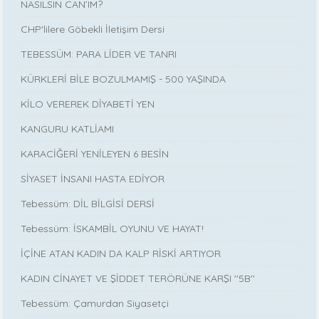
NASILSIN CAN’IM?
CHP'lilere Göbekli İletişim Dersi
TEBESSÜM: PARA LİDER VE TANRI
KÜRKLERİ BİLE BOZULMAMIŞ - 500 YAŞINDA
KİLO VEREREK DİYABETİ YEN
KANGURU KATLİAMI
KARACİĞERİ YENİLEYEN 6 BESİN
SİYASET İNSANI HASTA EDİYOR
Tebessüm: DİL BİLGİSİ DERSİ
Tebessüm: İSKAMBİL OYUNU VE HAYAT!
İÇİNE ATAN KADIN DA KALP RİSKİ ARTIYOR
KADIN CİNAYET VE ŞİDDET TERÖRÜNE KARŞI ''5B''
Tebessüm: Çamurdan Siyasetçi