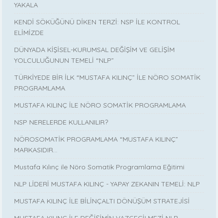
YAKALA
KENDİ SÖKÜĞÜNÜ DİKEN TERZİ: NSP İLE KONTROL
ELİMİZDE
DÜNYADA KİŞİSEL-KURUMSAL DEĞİŞİM VE GELİŞİM
YOLCULUĞUNUN TEMELİ “NLP”
TÜRKİYEDE BİR İLK “MUSTAFA KILINÇ” İLE NÖRO SOMATİK
PROGRAMLAMA
MUSTAFA KILINÇ İLE NÖRO SOMATİK PROGRAMLAMA
NSP NERELERDE KULLANILIR?
NÖROSOMATİK PROGRAMLAMA “MUSTAFA KILINÇ”
MARKASIDIR…
Mustafa Kılınç ile Nöro Somatik Programlama Eğitimi
NLP LİDERİ MUSTAFA KILINÇ - YAPAY ZEKANIN TEMELİ: NLP
MUSTAFA KILINÇ İLE BİLİNÇALTI DÖNÜŞÜM STRATEJİSİ
MUSTAFA KILINÇ İLE DEĞİŞİMİN VAZGEÇİLMEZİ NLP