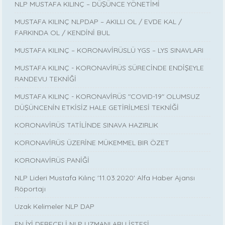
NLP MUSTAFA KILINÇ – DÜŞÜNCE YÖNETİMİ
MUSTAFA KILINÇ NLPDAP – AKILLI OL / EVDE KAL /
FARKINDA OL / KENDİNİ BUL
MUSTAFA KILINÇ – KORONAVİRÜSLÜ YGS – LYS SINAVLARI
MUSTAFA KILINÇ - KORONAVİRÜS SÜRECİNDE ENDİŞEYLE
RANDEVU TEKNİĞİ
MUSTAFA KILINÇ - KORONAVİRÜS "COVID-19" OLUMSUZ
DÜŞÜNCENİN ETKİSİZ HALE GETİRİLMESİ TEKNİĞİ
KORONAVİRÜS TATİLİNDE SINAVA HAZIRLIK
KORONAVİRÜS ÜZERİNE MÜKEMMEL BIR ÖZET
KORONAVİRÜS PANİĞİ
NLP Lideri Mustafa Kılınç '11.03.2020' Alfa Haber Ajansı
Röportajı
Uzak Kelimeler NLP DAP
EN İYİ DERECELİ NLP UZMANLARI LİSTESİ