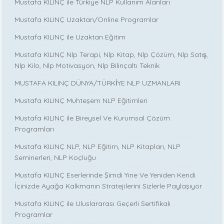
Mustafa KILINÇ ile Türkiye NLP Kullanım Alanları
Mustafa KILINÇ Uzaktan/Online Programlar
Mustafa KILINÇ ile Uzaktan Eğitim
Mustafa KILINÇ Nlp Terapi, Nlp Kitap, Nlp Çözüm, Nlp Satış,
Nlp Kilo, Nlp Motivasyon, Nlp Bilinçaltı Teknik
MUSTAFA KILINÇ DÜNYA/TÜRKİYE NLP UZMANLARI
Mustafa KILINÇ Muhteşem NLP Eğitimleri
Mustafa KILINÇ ile Bireysel Ve Kurumsal Çözüm
Programları
Mustafa KILINÇ NLP, NLP Eğitim, NLP Kitapları, NLP
Seminerleri, NLP Koçluğu
Mustafa KILINÇ Eserlerinde Şimdi Yine Ve Yeniden Kendi
İçinizde Ayağa Kalkmanın Stratejilerini Sizlerle Paylaşıyor
Mustafa KILINÇ ile Uluslararası Geçerli Sertifikalı
Programlar