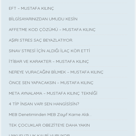
EFT – MUSTAFA KILINÇ
BİLGİSAYARINIZDAN UMUDU KESİN
AFFETME KOD ÇÖZÜMÜ – MUSTAFA KILINÇ
AŞIRI STRES SAÇ BEYAZLATIYOR.
SINAV STRESİ İÇİN ALDIĞI İLAÇ KÖR ETTİ
İTİBAR VE KARAKTER – MUSTAFA KILINÇ
NEREYE VURACAĞINI BİLMEK – MUSTAFA KILINÇ
ÖNCE SEN YAPACAKSIN – MUSTAFA KILINÇ
META AYNALAMA – MUSTAFA KILINÇ TEKNİĞİ
4 TİP İNSAN VAR! SEN HANGİSİSİN?
MEB Denetiminden MEB Zayıf Karne Aldı…
TEK ÇOCUKLAR OBEZİTEYE DAHA YAKIN
UYKUSUZLUK KALBİ VURUYOR