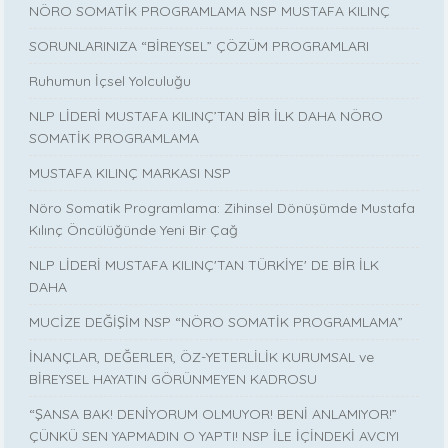
NÖRO SOMATİK PROGRAMLAMA NSP MUSTAFA KILINÇ
SORUNLARINIZA “BİREYSEL” ÇÖZÜM PROGRAMLARI
Ruhumun İçsel Yolculuğu
NLP LİDERİ MUSTAFA KILINÇ’TAN BİR İLK DAHA NÖRO
SOMATİK PROGRAMLAMA
MUSTAFA KILINÇ MARKASI NSP
Nöro Somatik Programlama: Zihinsel Dönüşümde Mustafa
Kılınç Öncülüğünde Yeni Bir Çağ
NLP LİDERİ MUSTAFA KILINÇ'TAN TÜRKİYE' DE BİR İLK
DAHA
MUCİZE DEĞİŞİM NSP “NÖRO SOMATİK PROGRAMLAMA”
İNANÇLAR, DEĞERLER, ÖZ-YETERLİLİK KURUMSAL ve
BİREYSEL HAYATIN GÖRÜNMEYEN KADROSU
“ŞANSA BAK! DENİYORUM OLMUYOR! BENİ ANLAMIYOR!”
ÇÜNKÜ SEN YAPMADIN O YAPTI! NSP İLE İÇİNDEKİ AVCIYI