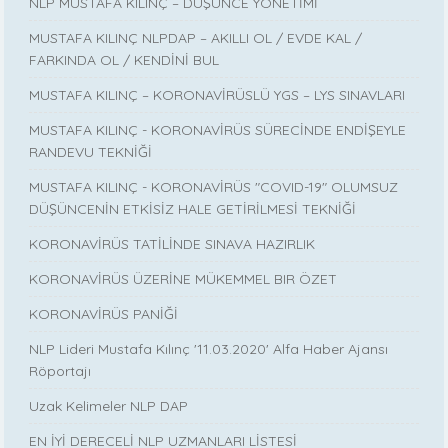
NLP MUSTAFA KILINÇ – DÜŞÜNCE YÖNETİMİ
MUSTAFA KILINÇ NLPDAP – AKILLI OL / EVDE KAL /
FARKINDA OL / KENDİNİ BUL
MUSTAFA KILINÇ – KORONAVİRÜSLÜ YGS – LYS SINAVLARI
MUSTAFA KILINÇ - KORONAVİRÜS SÜRECİNDE ENDİŞEYLE
RANDEVU TEKNİĞİ
MUSTAFA KILINÇ - KORONAVİRÜS "COVID-19" OLUMSUZ
DÜŞÜNCENİN ETKİSİZ HALE GETİRİLMESİ TEKNİĞİ
KORONAVİRÜS TATİLİNDE SINAVA HAZIRLIK
KORONAVİRÜS ÜZERİNE MÜKEMMEL BIR ÖZET
KORONAVİRÜS PANİĞİ
NLP Lideri Mustafa Kılınç '11.03.2020' Alfa Haber Ajansı
Röportajı
Uzak Kelimeler NLP DAP
EN İYİ DERECELİ NLP UZMANLARI LİSTESİ