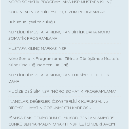
NÖRO SOMATİK PROGRAMLAMA NSP MUSTAFA KILINÇ
SORUNLARINIZA “BİREYSEL” ÇÖZÜM PROGRAMLARI
Ruhumun İçsel Yolculuğu
NLP LİDERİ MUSTAFA KILINÇ’TAN BİR İLK DAHA NÖRO
SOMATİK PROGRAMLAMA
MUSTAFA KILINÇ MARKASI NSP
Nöro Somatik Programlama: Zihinsel Dönüşümde Mustafa
Kılınç Öncülüğünde Yeni Bir Çağ
NLP LİDERİ MUSTAFA KILINÇ'TAN TÜRKİYE' DE BİR İLK
DAHA
MUCİZE DEĞİŞİM NSP “NÖRO SOMATİK PROGRAMLAMA”
İNANÇLAR, DEĞERLER, ÖZ-YETERLİLİK KURUMSAL ve
BİREYSEL HAYATIN GÖRÜNMEYEN KADROSU
“ŞANSA BAK! DENİYORUM OLMUYOR! BENİ ANLAMIYOR!”
ÇÜNKÜ SEN YAPMADIN O YAPTI! NSP İLE İÇİNDEKİ AVCIYI