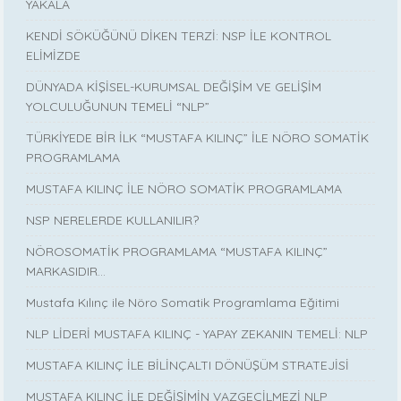
YAKALA
KENDİ SÖKÜĞÜNÜ DİKEN TERZİ: NSP İLE KONTROL
ELİMİZDE
DÜNYADA KİŞİSEL-KURUMSAL DEĞİŞİM VE GELİŞİM
YOLCULUĞUNUN TEMELİ “NLP”
TÜRKİYEDE BİR İLK “MUSTAFA KILINÇ” İLE NÖRO SOMATİK
PROGRAMLAMA
MUSTAFA KILINÇ İLE NÖRO SOMATİK PROGRAMLAMA
NSP NERELERDE KULLANILIR?
NÖROSOMATİK PROGRAMLAMA “MUSTAFA KILINÇ”
MARKASIDIR…
Mustafa Kılınç ile Nöro Somatik Programlama Eğitimi
NLP LİDERİ MUSTAFA KILINÇ - YAPAY ZEKANIN TEMELİ: NLP
MUSTAFA KILINÇ İLE BİLİNÇALTI DÖNÜŞÜM STRATEJİSİ
MUSTAFA KILINÇ İLE DEĞİŞİMİN VAZGEÇİLMEZİ NLP