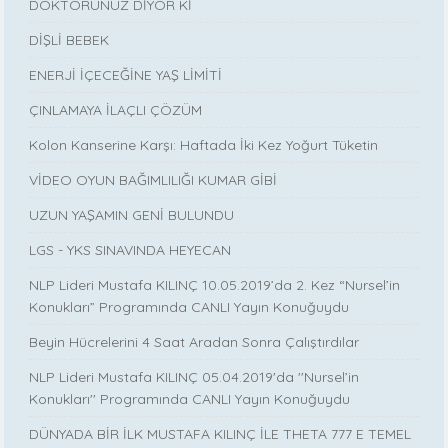
DOKTORUNUZ DİYOR Kİ
DİŞLİ BEBEK
ENERJİ İÇECEĞİNE YAŞ LİMİTİ
ÇINLAMAYA İLAÇLI ÇÖZÜM
Kolon Kanserine Karşı: Haftada İki Kez Yoğurt Tüketin
VİDEO OYUN BAĞIMLILIĞI KUMAR GİBİ
UZUN YAŞAMIN GENİ BULUNDU
LGS - YKS SINAVINDA HEYECAN
NLP Lideri Mustafa KILINÇ 10.05.2019’da 2. Kez “Nursel’in
Konukları” Programında CANLI Yayın Konuğuydu
Beyin Hücrelerini 4 Saat Aradan Sonra Çalıştırdılar
NLP Lideri Mustafa KILINÇ 05.04.2019'da ''Nursel’in
Konukları'' Programında CANLI Yayın Konuğuydu
DÜNYADA BİR İLK MUSTAFA KILINÇ İLE THETA 777 E TEMEL