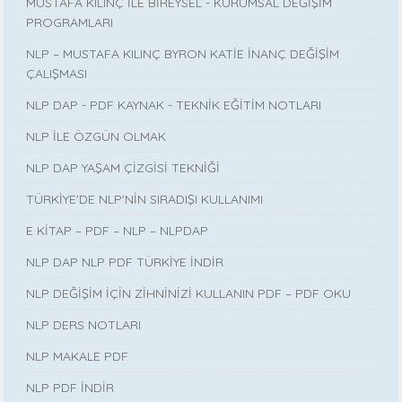
MUSTAFA KILINÇ İLE BİREYSEL - KURUMSAL DEĞİŞİM
PROGRAMLARI
NLP – MUSTAFA KILINÇ BYRON KATİE İNANÇ DEĞİŞİM
ÇALIŞMASI
NLP DAP - PDF KAYNAK - TEKNİK EĞİTİM NOTLARI
NLP İLE ÖZGÜN OLMAK
NLP DAP YAŞAM ÇİZGİSİ TEKNİĞİ
TÜRKİYE'DE NLP'NİN SIRADIŞI KULLANIMI
E KİTAP – PDF – NLP – NLPDAP
NLP DAP NLP PDF TÜRKİYE İNDİR
NLP DEĞİŞİM İÇİN ZİHNİNİZİ KULLANIN PDF – PDF OKU
NLP DERS NOTLARI
NLP MAKALE PDF
NLP PDF İNDİR