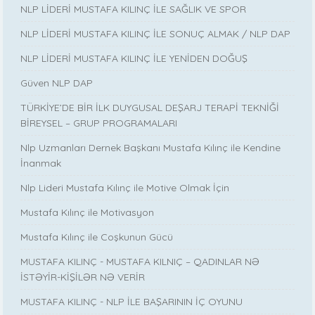
NLP LİDERİ MUSTAFA KILINÇ İLE SAĞLIK VE SPOR
NLP LİDERİ MUSTAFA KILINÇ İLE SONUÇ ALMAK / NLP DAP
NLP LİDERİ MUSTAFA KILINÇ İLE YENİDEN DOĞUŞ
Güven NLP DAP
TÜRKİYE’DE BİR İLK DUYGUSAL DEŞARJ TERAPİ TEKNİĞİ
BİREYSEL – GRUP PROGRAMALARI
Nlp Uzmanları Dernek Başkanı Mustafa Kılınç ile Kendine
İnanmak
Nlp Lideri Mustafa Kılınç ile Motive Olmak İçin
Mustafa Kılınç ile Motivasyon
Mustafa Kılınç ile Coşkunun Gücü
MUSTAFA KILINÇ - MUSTAFA KILNIÇ – QADINLAR NƏ
İSTƏYİR-KİŞİLƏR NƏ VERİR
MUSTAFA KILINÇ - NLP İLE BAŞARININ İÇ OYUNU