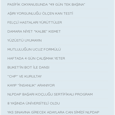
PASİFİK OKYANUSUNDA “49 GÜN TEK BAŞINA”
AŞIRI YORGUNLUĞU ÖLÇEN KAN TESTİ
FELÇLİ HASTALARI YÜRÜTTÜLER
DAMARA NİYET “KALBE” KISMET
YÜZÜSTÜ UYUMAYIN
MUTLULUĞUN UCUZ FORMÜLÜ
HAFTADA 4 GÜN ÇALIŞMAK YETER
BUKET’İN BOT İLE DANSI
''CHP'' VE KURULTAY
KAYIP ''İNSANLIK'' ARANIYOR
NLPDAP BAŞARI KOÇLUĞU SERTİFİKALI PROGRAM
8 YAŞINDA ÜNİVERSİTELİ OLDU
YKS SINAVINA GİRECEK ADAYLARA CAN SİMİDİ NLPDAP