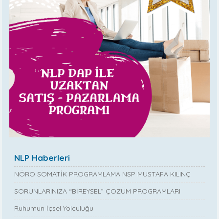
NLP Haberleri
NÖRO SOMATİK PROGRAMLAMA NSP MUSTAFA KILINÇ
SORUNLARINIZA “BİREYSEL” ÇÖZÜM PROGRAMLARI
Ruhumun İçsel Yolculuğu