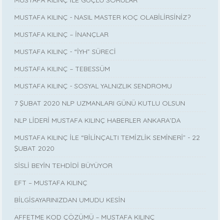
MUSTAFA KILINÇ İLE GÜÇLÜ SORULAR
MUSTAFA KILINÇ - NASIL MASTER KOÇ OLABİLİRSİNİZ?
MUSTAFA KILINÇ – İNANÇLAR
MUSTAFA KILINÇ - “İYH” SÜRECİ
MUSTAFA KILINÇ – TEBESSÜM
MUSTAFA KILINÇ - SOSYAL YALNIZLIK SENDROMU
7 ŞUBAT 2020 NLP UZMANLARI GÜNÜ KUTLU OLSUN
NLP LİDERİ MUSTAFA KILINÇ HABERLER ANKARA’DA
MUSTAFA KILINÇ İLE “BİLİNÇALTI TEMİZLİK SEMİNERİ” - 22
ŞUBAT 2020
SİSLİ BEYİN TEHDİDİ BÜYÜYOR
EFT – MUSTAFA KILINÇ
BİLGİSAYARINIZDAN UMUDU KESİN
AFFETME KOD ÇÖZÜMÜ – MUSTAFA KILINÇ