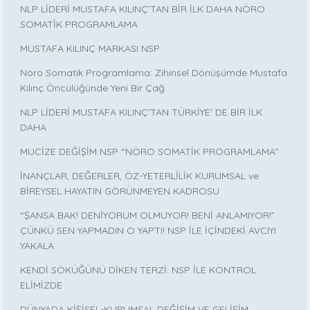
NLP LİDERİ MUSTAFA KILINÇ’TAN BİR İLK DAHA NÖRO
SOMATİK PROGRAMLAMA
MUSTAFA KILINÇ MARKASI NSP
Nöro Somatik Programlama: Zihinsel Dönüşümde Mustafa
Kılınç Öncülüğünde Yeni Bir Çağ
NLP LİDERİ MUSTAFA KILINÇ'TAN TÜRKİYE' DE BİR İLK
DAHA
MUCİZE DEĞİŞİM NSP “NÖRO SOMATİK PROGRAMLAMA”
İNANÇLAR, DEĞERLER, ÖZ-YETERLİLİK KURUMSAL ve
BİREYSEL HAYATIN GÖRÜNMEYEN KADROSU
“ŞANSA BAK! DENİYORUM OLMUYOR! BENİ ANLAMIYOR!”
ÇÜNKÜ SEN YAPMADIN O YAPTI! NSP İLE İÇİNDEKİ AVCIYI
YAKALA
KENDİ SÖKÜĞÜNÜ DİKEN TERZİ: NSP İLE KONTROL
ELİMİZDE
DÜNYADA KİŞİSEL-KURUMSAL DEĞİŞİM VE GELİŞİM