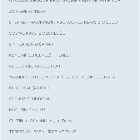
UYKUSUZLUK KALP KRİZİ GEÇİRME RİSKİNİ ARTIRIYOR
ZOR EBEVEYNLER
STEPHEN HAWKING‘İN ABC WORLD NEWS 3 ÖĞÜDÜ
SOSYAL KAYGI BOZUKLUĞU
SINIRLARDA YAŞAMAK
KENDİNİ GERÇEKLEŞTİRENLER
GÜÇLÜ AİLE GÜÇLÜ RUH
“GANDHİ” OTOBİYOGRAFİ İLE YEDİ ÖLÜMCÜL HATA
DUYGUSAL ŞANTAJ
CİCİ KIZ SENDROMU
NASILSIN CAN’IM?
CHP'lilere Göbekli İletişim Dersi
TEBESSÜM: PARA LİDER VE TANRI