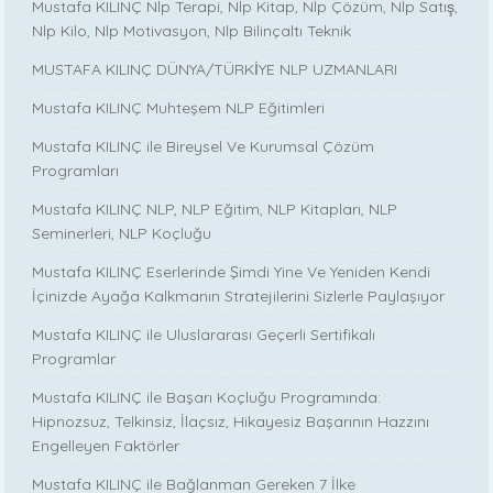
Mustafa KILINÇ Nlp Terapi, Nlp Kitap, Nlp Çözüm, Nlp Satış,
Nlp Kilo, Nlp Motivasyon, Nlp Bilinçaltı Teknik
MUSTAFA KILINÇ DÜNYA/TÜRKİYE NLP UZMANLARI
Mustafa KILINÇ Muhteşem NLP Eğitimleri
Mustafa KILINÇ ile Bireysel Ve Kurumsal Çözüm
Programları
Mustafa KILINÇ NLP, NLP Eğitim, NLP Kitapları, NLP
Seminerleri, NLP Koçluğu
Mustafa KILINÇ Eserlerinde Şimdi Yine Ve Yeniden Kendi
İçinizde Ayağa Kalkmanın Stratejilerini Sizlerle Paylaşıyor
Mustafa KILINÇ ile Uluslararası Geçerli Sertifikalı
Programlar
Mustafa KILINÇ ile Başarı Koçluğu Programında:
Hipnozsuz, Telkinsiz, İlaçsız, Hikayesiz Başarının Hazzını
Engelleyen Faktörler
Mustafa KILINÇ ile Bağlanman Gereken 7 İlke