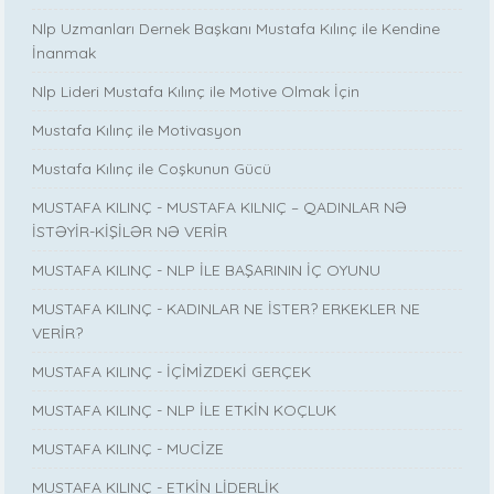
Nlp Uzmanları Dernek Başkanı Mustafa Kılınç ile Kendine
İnanmak
Nlp Lideri Mustafa Kılınç ile Motive Olmak İçin
Mustafa Kılınç ile Motivasyon
Mustafa Kılınç ile Coşkunun Gücü
MUSTAFA KILINÇ - MUSTAFA KILNIÇ – QADINLAR NƏ
İSTƏYİR-KİŞİLƏR NƏ VERİR
MUSTAFA KILINÇ - NLP İLE BAŞARININ İÇ OYUNU
MUSTAFA KILINÇ - KADINLAR NE İSTER? ERKEKLER NE
VERİR?
MUSTAFA KILINÇ - İÇİMİZDEKİ GERÇEK
MUSTAFA KILINÇ - NLP İLE ETKİN KOÇLUK
MUSTAFA KILINÇ - MUCİZE
MUSTAFA KILINÇ - ETKİN LİDERLİK