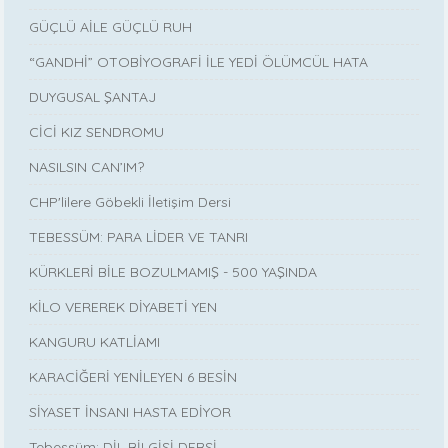
GÜÇLÜ AİLE GÜÇLÜ RUH
“GANDHİ” OTOBİYOGRAFİ İLE YEDİ ÖLÜMCÜL HATA
DUYGUSAL ŞANTAJ
CİCİ KIZ SENDROMU
NASILSIN CAN’IM?
CHP'lilere Göbekli İletişim Dersi
TEBESSÜM: PARA LİDER VE TANRI
KÜRKLERİ BİLE BOZULMAMIŞ - 500 YAŞINDA
KİLO VEREREK DİYABETİ YEN
KANGURU KATLİAMI
KARACİĞERİ YENİLEYEN 6 BESİN
SİYASET İNSANI HASTA EDİYOR
Tebessüm: DİL BİLGİSİ DERSİ