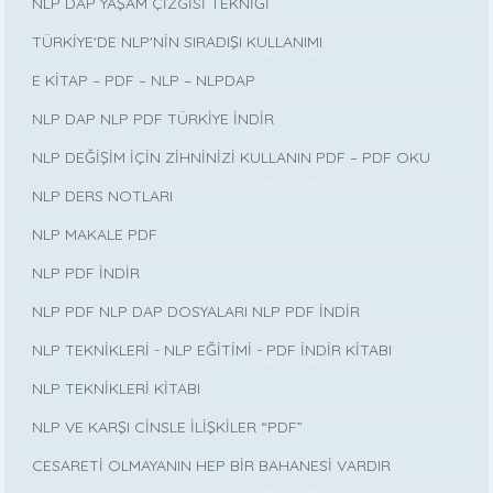
NLP DAP YAŞAM ÇİZGİSİ TEKNİĞİ
TÜRKİYE'DE NLP'NİN SIRADIŞI KULLANIMI
E KİTAP – PDF – NLP – NLPDAP
NLP DAP NLP PDF TÜRKİYE İNDİR
NLP DEĞİŞİM İÇİN ZİHNİNİZİ KULLANIN PDF – PDF OKU
NLP DERS NOTLARI
NLP MAKALE PDF
NLP PDF İNDİR
NLP PDF NLP DAP DOSYALARI NLP PDF İNDİR
NLP TEKNİKLERİ - NLP EĞİTİMİ - PDF İNDİR KİTABI
NLP TEKNİKLERİ KİTABI
NLP VE KARŞI CİNSLE İLİŞKİLER “PDF”
CESARETİ OLMAYANIN HEP BİR BAHANESİ VARDIR