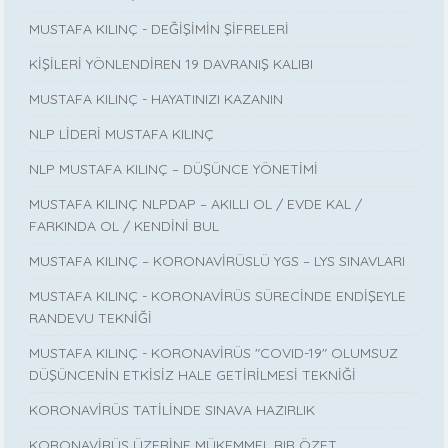
MUSTAFA KILINÇ - DEĞİŞİMİN ŞİFRELERİ
KİŞİLERİ YÖNLENDİREN 19 DAVRANIŞ KALIBI
MUSTAFA KILINÇ - HAYATINIZI KAZANIN
NLP LİDERİ MUSTAFA KILINÇ
NLP MUSTAFA KILINÇ – DÜŞÜNCE YÖNETİMİ
MUSTAFA KILINÇ NLPDAP – AKILLI OL / EVDE KAL /
FARKINDA OL / KENDİNİ BUL
MUSTAFA KILINÇ – KORONAVİRÜSLÜ YGS – LYS SINAVLARI
MUSTAFA KILINÇ - KORONAVİRÜS SÜRECİNDE ENDİŞEYLE
RANDEVU TEKNİĞİ
MUSTAFA KILINÇ - KORONAVİRÜS "COVID-19" OLUMSUZ
DÜŞÜNCENİN ETKİSİZ HALE GETİRİLMESİ TEKNİĞİ
KORONAVİRÜS TATİLİNDE SINAVA HAZIRLIK
KORONAVİRÜS ÜZERİNE MÜKEMMEL BIR ÖZET