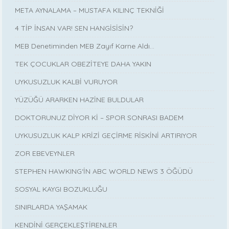
META AYNALAMA – MUSTAFA KILINÇ TEKNİĞİ
4 TİP İNSAN VAR! SEN HANGİSİSİN?
MEB Denetiminden MEB Zayıf Karne Aldı…
TEK ÇOCUKLAR OBEZİTEYE DAHA YAKIN
UYKUSUZLUK KALBİ VURUYOR
YÜZÜĞÜ ARARKEN HAZİNE BULDULAR
DOKTORUNUZ DİYOR Kİ – SPOR SONRASI BADEM
UYKUSUZLUK KALP KRİZİ GEÇİRME RİSKİNİ ARTIRIYOR
ZOR EBEVEYNLER
STEPHEN HAWKING‘İN ABC WORLD NEWS 3 ÖĞÜDÜ
SOSYAL KAYGI BOZUKLUĞU
SINIRLARDA YAŞAMAK
KENDİNİ GERÇEKLEŞTİRENLER