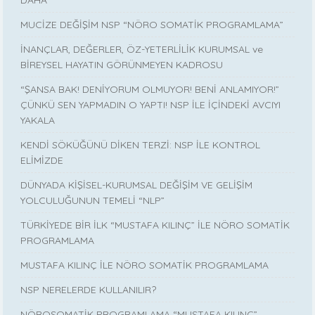
MUCİZE DEĞİŞİM NSP “NÖRO SOMATİK PROGRAMLAMA”
İNANÇLAR, DEĞERLER, ÖZ-YETERLİLİK KURUMSAL ve
BİREYSEL HAYATIN GÖRÜNMEYEN KADROSU
“ŞANSA BAK! DENİYORUM OLMUYOR! BENİ ANLAMIYOR!”
ÇÜNKÜ SEN YAPMADIN O YAPTI! NSP İLE İÇİNDEKİ AVCIYI
YAKALA
KENDİ SÖKÜĞÜNÜ DİKEN TERZİ: NSP İLE KONTROL
ELİMİZDE
DÜNYADA KİŞİSEL-KURUMSAL DEĞİŞİM VE GELİŞİM
YOLCULUĞUNUN TEMELİ “NLP”
TÜRKİYEDE BİR İLK “MUSTAFA KILINÇ” İLE NÖRO SOMATİK
PROGRAMLAMA
MUSTAFA KILINÇ İLE NÖRO SOMATİK PROGRAMLAMA
NSP NERELERDE KULLANILIR?
NÖROSOMATİK PROGRAMLAMA “MUSTAFA KILINÇ”