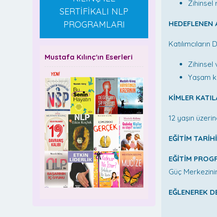
Zihinsel
SERTİFİKALI NLP
PROGRAMLARI
HEDEFLENEN
Katılımcıların
Mustafa Kılınç'ın Eserleri
Zihinsel
Yaşam ka
KİMLER KATIL
12 yaşın üzeri
EĞİTİM TARİHİ
EĞİTİM PROGR
Güç Merkezinin
EĞLENEREK DE