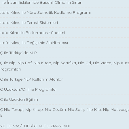
ile İnsan ilişkilerinde Başarılı Olmanın Sırları
stafa Kılınç ile Nöro Somatik Kodlama Programı
tafa Kılınç ile Temsil Sistemleri
stafa Kılınç ile Performans Yönetimi
tafa Kılınç ile Değişimin Sihirli Yapısı
̧ ile Türkiye’de NLP
̧ ile Nlp, Nlp Pdf, Nlp Kitap, Nlp Sertifika, Nlp Cd, Nlp Video, Nlp Kurs
Programları
̧ ile Türkiye NLP Kullanım Alanları
NÇ Uzaktan/Online Programlar
Ç ile Uzaktan Eğitim
 Nlp Terapi, Nlp Kitap, Nlp Çözüm, Nlp Satış, Nlp Kilo, Nlp Motivasy
ik
NÇ DÜNYA/TÜRKİYE NLP UZMANLARI