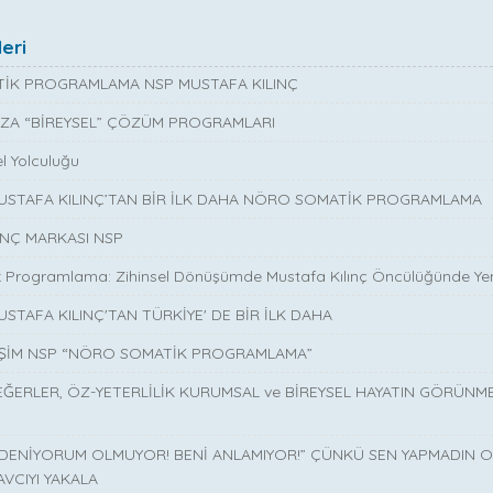
eri
İK PROGRAMLAMA NSP MUSTAFA KILINÇ
ZA “BİREYSEL” ÇÖZÜM PROGRAMLARI
l Yolculuğu
MUSTAFA KILINÇ’TAN BİR İLK DAHA NÖRO SOMATİK PROGRAMLAMA
INÇ MARKASI NSP
 Programlama: Zihinsel Dönüşümde Mustafa Kılınç Öncülüğünde Yen
USTAFA KILINÇ'TAN TÜRKİYE' DE BİR İLK DAHA
İŞİM NSP “NÖRO SOMATİK PROGRAMLAMA”
EĞERLER, ÖZ-YETERLİLİK KURUMSAL ve BİREYSEL HAYATIN GÖRÜNM
 DENİYORUM OLMUYOR! BENİ ANLAMIYOR!” ÇÜNKÜ SEN YAPMADIN O 
AVCIYI YAKALA