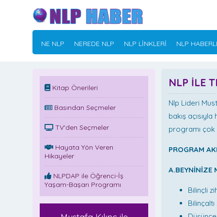
NE NLP
NEREDE NLP
NLP LİNKLERİ
NLP HABERL
NLP İLE 
Kitap Önerileri
Nlp Lideri Mus
Basından Seçmeler
bakış açısıyla
TV'den Seçmeler
programı çok e
Hayata Yön Veren
PROGRAM AKI
Hikayeler
A.BEYNİNİZE
NLPDAP ile Öğrenci-İş
Yaşam-Başarı Programı
Bilinçli zi
Bilinçalt
Düşünce 