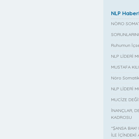
NLP Haberl
NÖRO SOMAT
SORUNLARINI
Ruhumun İçse
NLP LİDERİ 
MUSTAFA KIL
Nöro Somatik
NLP LİDERİ M
MUCİZE DEĞ
İNANÇLAR, D
KADROSU
“ŞANSA BAK!
İLE İÇİNDEKİ 