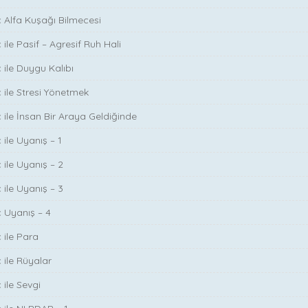
ç Alfa Kuşağı Bilmecesi
 ile Pasif – Agresif Ruh Hali
 ile Duygu Kalıbı
ç ile Stresi Yönetmek
ç ile İnsan Bir Araya Geldiğinde
 ile Uyanış – 1
 ile Uyanış – 2
 ile Uyanış – 3
ç Uyanış – 4
 ile Para
 ile Rüyalar
 ile Sevgi