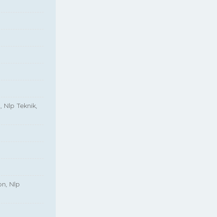
, Nlp Teknik,
on, Nlp