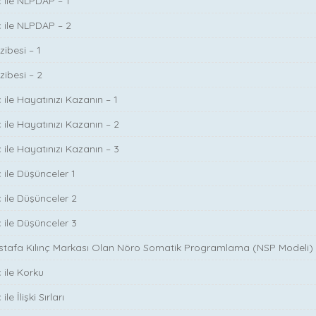
ç ile NLPDAP – 1
ç ile NLPDAP – 2
zibesi – 1
zibesi – 2
 ile Hayatınızı Kazanın – 1
 ile Hayatınızı Kazanın – 2
 ile Hayatınızı Kazanın – 3
 ile Düşünceler 1
ç ile Düşünceler 2
ç ile Düşünceler 3
ustafa Kılınç Markası Olan Nöro Somatik Programlama (NSP Modeli)
 ile Korku
le İlişki Sırları