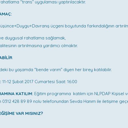
 rahatlama “trans” uygulaması yaptırılacaktır.
 AMAÇ:
 Düşünce+Duygu+Davranış üçgeni boyutunda farkındalığının artırıl
 ve duygusal rahatlama sağlamak,
litesinin artırılmasına yardımcı olmaktır.
ABİLİR
ndeki bu yaşamda “bende varım” diyen her birey katılabilir.
:
11-12 Şubat 2017 Cumartesi Saat: 16:00
AMINA KATILIM:
Eğitim programına katılım için NLPDAP Kişisel 
 0312 428 89 89 nolu telefonundan Sevda Hanım ile iletişime geçebi
ĞİŞİME VAR MISINIZ?