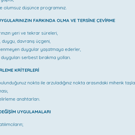
e olumsuz düşünce programınız.
UYGULARINIZIN FARKINDA OLMA VE TERSİNE ÇEVİRME
nızın yeri ve tekrar süreleri,
 duygu, davranış üçgeni,
istenmeyen duygular yaşatmaya ederler,
duyguları serbest bırakma yolları.
İRLEME KRİTERLERİ
ulunduğunuz nokta ile arzuladığınız nokta arasındaki mihenk taşla
ması,
lirleme anahtarları.
 DEĞİŞİM UYGULAMALARI
ılımcıların;