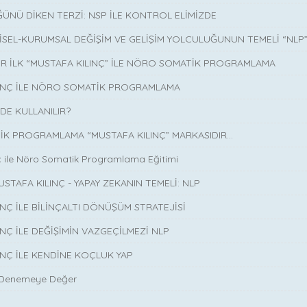
ÜNÜ DİKEN TERZİ: NSP İLE KONTROL ELİMİZDE
İSEL-KURUMSAL DEĞİŞİM VE GELİŞİM YOLCULUĞUNUN TEMELİ “NLP
İR İLK “MUSTAFA KILINÇ” İLE NÖRO SOMATİK PROGRAMLAMA
LINÇ İLE NÖRO SOMATİK PROGRAMLAMA
DE KULLANILIR?
K PROGRAMLAMA “MUSTAFA KILINÇ” MARKASIDIR…
ç ile Nöro Somatik Programlama Eğitimi
USTAFA KILINÇ - YAPAY ZEKANIN TEMELİ: NLP
INÇ İLE BİLİNÇALTI DÖNÜŞÜM STRATEJİSİ
INÇ İLE DEĞİŞİMİN VAZGEÇİLMEZİ NLP
INÇ İLE KENDİNE KOÇLUK YAP
 Denemeye Değer