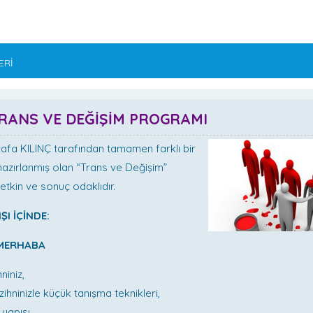
ERİ
TRANS VE DEĞİŞİM PROGRAMI
tafa KILINÇ tarafından tamamen farklı bir
 hazırlanmış olan “Trans ve Değişim”
tkin ve sonuç odaklıdır.
ŞI İÇİNDE:
 MERHABA
hniniz,
ı zihninizle küçük tanışma teknikleri,
yapısı,