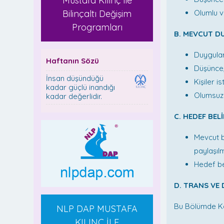
Mustafa Kılınç ile
Bilinçaltı Değişim
Olumlu v
Programları
B. MEVCUT D
Duyguları
Haftanın Sözü
Düşünce,
İnsan düşündüğü
Kişiler 
kadar güçlü inandığı
Olumsuz 
kadar değerlidir.
C. HEDEF BEL
Mevcut b
paylaşıl
Hedef be
D. TRANS VE
Bu Bölümde Kat
NLP DAP MUSTAFA
KILINÇ İLE