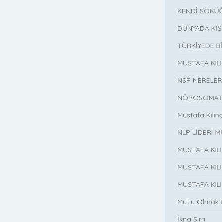
KENDİ SÖKÜĞ
DÜNYADA KİŞ
TÜRKİYEDE B
MUSTAFA KI
NSP NERELER
NÖROSOMATİ
Mustafa Kılın
NLP LİDERİ M
MUSTAFA KIL
MUSTAFA KIL
MUSTAFA KIL
Mutlu Olmak
İkna Sırrı