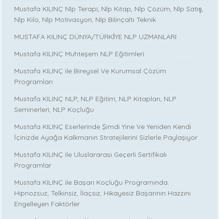
Mustafa KILINÇ Nlp Terapi, Nlp Kitap, Nlp Çözüm, Nlp Satış,
Nlp Kilo, Nlp Motivasyon, Nlp Bilinçaltı Teknik
MUSTAFA KILINÇ DÜNYA/TÜRKİYE NLP UZMANLARI
Mustafa KILINÇ Muhteşem NLP Eğitimleri
Mustafa KILINÇ ile Bireysel Ve Kurumsal Çözüm
Programları
Mustafa KILINÇ NLP, NLP Eğitim, NLP Kitapları, NLP
Seminerleri, NLP Koçluğu
Mustafa KILINÇ Eserlerinde Şimdi Yine Ve Yeniden Kendi
İçinizde Ayağa Kalkmanın Stratejilerini Sizlerle Paylaşıyor
Mustafa KILINÇ ile Uluslararası Geçerli Sertifikalı
Programlar
Mustafa KILINÇ ile Başarı Koçluğu Programında:
Hipnozsuz, Telkinsiz, İlaçsız, Hikayesiz Başarının Hazzını
Engelleyen Faktörler