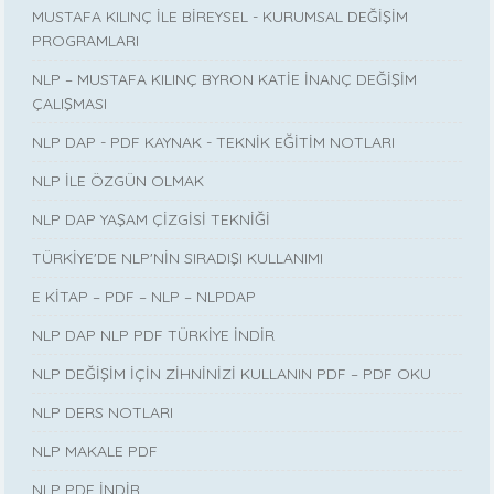
MUSTAFA KILINÇ İLE BİREYSEL - KURUMSAL DEĞİŞİM
PROGRAMLARI
NLP – MUSTAFA KILINÇ BYRON KATİE İNANÇ DEĞİŞİM
ÇALIŞMASI
NLP DAP - PDF KAYNAK - TEKNİK EĞİTİM NOTLARI
NLP İLE ÖZGÜN OLMAK
NLP DAP YAŞAM ÇİZGİSİ TEKNİĞİ
TÜRKİYE'DE NLP'NİN SIRADIŞI KULLANIMI
E KİTAP – PDF – NLP – NLPDAP
NLP DAP NLP PDF TÜRKİYE İNDİR
NLP DEĞİŞİM İÇİN ZİHNİNİZİ KULLANIN PDF – PDF OKU
NLP DERS NOTLARI
NLP MAKALE PDF
NLP PDF İNDİR