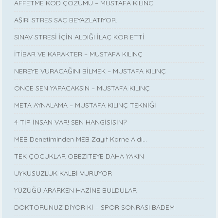
AFFETME KOD ÇÖZÜMÜ – MUSTAFA KILINÇ
AŞIRI STRES SAÇ BEYAZLATIYOR.
SINAV STRESİ İÇİN ALDIĞI İLAÇ KÖR ETTİ
İTİBAR VE KARAKTER – MUSTAFA KILINÇ
NEREYE VURACAĞINI BİLMEK – MUSTAFA KILINÇ
ÖNCE SEN YAPACAKSIN – MUSTAFA KILINÇ
META AYNALAMA – MUSTAFA KILINÇ TEKNİĞİ
4 TİP İNSAN VAR! SEN HANGİSİSİN?
MEB Denetiminden MEB Zayıf Karne Aldı…
TEK ÇOCUKLAR OBEZİTEYE DAHA YAKIN
UYKUSUZLUK KALBİ VURUYOR
YÜZÜĞÜ ARARKEN HAZİNE BULDULAR
DOKTORUNUZ DİYOR Kİ – SPOR SONRASI BADEM