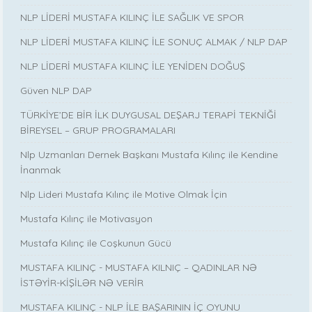
NLP LİDERİ MUSTAFA KILINÇ İLE SAĞLIK VE SPOR
NLP LİDERİ MUSTAFA KILINÇ İLE SONUÇ ALMAK / NLP DAP
NLP LİDERİ MUSTAFA KILINÇ İLE YENİDEN DOĞUŞ
Güven NLP DAP
TÜRKİYE’DE BİR İLK DUYGUSAL DEŞARJ TERAPİ TEKNİĞİ
BİREYSEL – GRUP PROGRAMALARI
Nlp Uzmanları Dernek Başkanı Mustafa Kılınç ile Kendine
İnanmak
Nlp Lideri Mustafa Kılınç ile Motive Olmak İçin
Mustafa Kılınç ile Motivasyon
Mustafa Kılınç ile Coşkunun Gücü
MUSTAFA KILINÇ - MUSTAFA KILNIÇ – QADINLAR NƏ
İSTƏYİR-KİŞİLƏR NƏ VERİR
MUSTAFA KILINÇ - NLP İLE BAŞARININ İÇ OYUNU