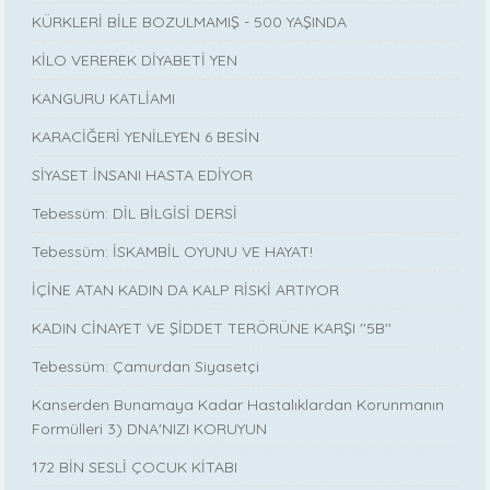
KÜRKLERİ BİLE BOZULMAMIŞ - 500 YAŞINDA
KİLO VEREREK DİYABETİ YEN
KANGURU KATLİAMI
KARACİĞERİ YENİLEYEN 6 BESİN
SİYASET İNSANI HASTA EDİYOR
Tebessüm: DİL BİLGİSİ DERSİ
Tebessüm: İSKAMBİL OYUNU VE HAYAT!
İÇİNE ATAN KADIN DA KALP RİSKİ ARTIYOR
KADIN CİNAYET VE ŞİDDET TERÖRÜNE KARŞI ''5B''
Tebessüm: Çamurdan Siyasetçi
Kanserden Bunamaya Kadar Hastalıklardan Korunmanın
Formülleri 3) DNA'NIZI KORUYUN
172 BİN SESLİ ÇOCUK KİTABI