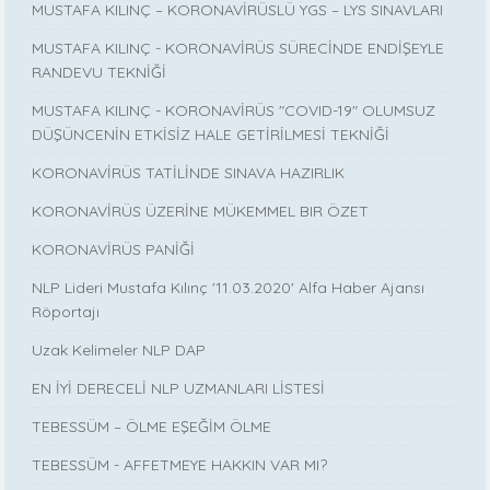
MUSTAFA KILINÇ – KORONAVİRÜSLÜ YGS – LYS SINAVLARI
MUSTAFA KILINÇ - KORONAVİRÜS SÜRECİNDE ENDİŞEYLE
RANDEVU TEKNİĞİ
MUSTAFA KILINÇ - KORONAVİRÜS "COVID-19" OLUMSUZ
DÜŞÜNCENİN ETKİSİZ HALE GETİRİLMESİ TEKNİĞİ
KORONAVİRÜS TATİLİNDE SINAVA HAZIRLIK
KORONAVİRÜS ÜZERİNE MÜKEMMEL BIR ÖZET
KORONAVİRÜS PANİĞİ
NLP Lideri Mustafa Kılınç '11.03.2020' Alfa Haber Ajansı
Röportajı
Uzak Kelimeler NLP DAP
EN İYİ DERECELİ NLP UZMANLARI LİSTESİ
TEBESSÜM – ÖLME EŞEĞİM ÖLME
TEBESSÜM - AFFETMEYE HAKKIN VAR MI?