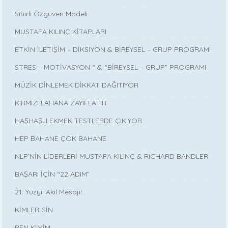
Sihirli Özgüven Modeli
MUSTAFA KILINÇ KİTAPLARI
ETKİN İLETİŞİM – DİKSİYON & BİREYSEL – GRUP PROGRAMI
STRES – MOTİVASYON “ & “BİREYSEL – GRUP” PROGRAMI
MÜZİK DİNLEMEK DİKKAT DAĞITIYOR
KIRMIZI LAHANA ZAYIFLATIR
HAŞHAŞLI EKMEK TESTLERDE ÇIKIYOR
HEP BAHANE ÇOK BAHANE
NLP’NİN LİDERLERİ MUSTAFA KILINÇ & RICHARD BANDLER
BAŞARI İÇİN “22 ADIM”
21. Yüzyıl Akıl Mesajı!..
KİMLER-SİN
BEN KİMİM