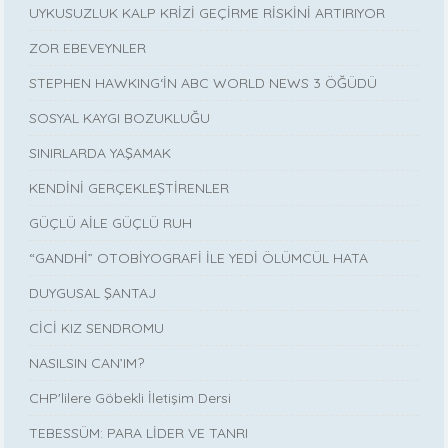
UYKUSUZLUK KALP KRİZİ GEÇİRME RİSKİNİ ARTIRIYOR
ZOR EBEVEYNLER
STEPHEN HAWKING‘İN ABC WORLD NEWS 3 ÖĞÜDÜ
SOSYAL KAYGI BOZUKLUĞU
SINIRLARDA YAŞAMAK
KENDİNİ GERÇEKLEŞTİRENLER
GÜÇLÜ AİLE GÜÇLÜ RUH
“GANDHİ” OTOBİYOGRAFİ İLE YEDİ ÖLÜMCÜL HATA
DUYGUSAL ŞANTAJ
CİCİ KIZ SENDROMU
NASILSIN CAN’IM?
CHP'lilere Göbekli İletişim Dersi
TEBESSÜM: PARA LİDER VE TANRI