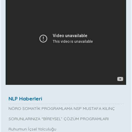
NLP Haberleri
NÖRO SOMATİK PROGRAMLAMA NSP MUSTAFA KILINÇ
SORUNLARINIZA “BİREYSEL” ÇÖZÜM PROGRAMLARI
Ruhumun İçsel Yolculuğu