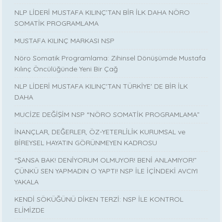
NLP LİDERİ MUSTAFA KILINÇ’TAN BİR İLK DAHA NÖRO
SOMATİK PROGRAMLAMA
MUSTAFA KILINÇ MARKASI NSP
Nöro Somatik Programlama: Zihinsel Dönüşümde Mustafa
Kılınç Öncülüğünde Yeni Bir Çağ
NLP LİDERİ MUSTAFA KILINÇ'TAN TÜRKİYE' DE BİR İLK
DAHA
MUCİZE DEĞİŞİM NSP “NÖRO SOMATİK PROGRAMLAMA”
İNANÇLAR, DEĞERLER, ÖZ-YETERLİLİK KURUMSAL ve
BİREYSEL HAYATIN GÖRÜNMEYEN KADROSU
“ŞANSA BAK! DENİYORUM OLMUYOR! BENİ ANLAMIYOR!”
ÇÜNKÜ SEN YAPMADIN O YAPTI! NSP İLE İÇİNDEKİ AVCIYI
YAKALA
KENDİ SÖKÜĞÜNÜ DİKEN TERZİ: NSP İLE KONTROL
ELİMİZDE