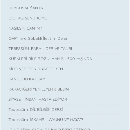
DUYGUSAL ŞANTAJ
CİCİ KIZ SENDROMU
NASILSIN CAN’IM?
CHP'lilere Göbekli İletişim Dersi
TEBESSÜM: PARA LİDER VE TANRI
KÜRKLERİ BİLE BOZULMAMIŞ - 500 YAŞINDA
KİLO VEREREK DİYABETİ YEN
KANGURU KATLİAMI
KARACİĞERİ YENİLEYEN 6 BESİN
SİYASET İNSANI HASTA EDİYOR
Tebessüm: DİL BİLGİSİ DERSİ
Tebessüm: İSKAMBİL OYUNU VE HAYAT!
İÇİNE ATAN KADIN DA KALP RİSKİ ARTIYOR