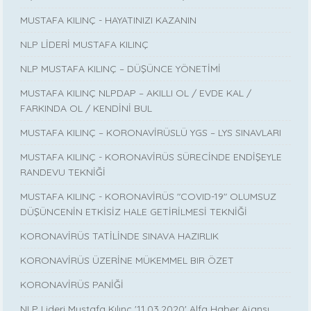
MUSTAFA KILINÇ - HAYATINIZI KAZANIN
NLP LİDERİ MUSTAFA KILINÇ
NLP MUSTAFA KILINÇ – DÜŞÜNCE YÖNETİMİ
MUSTAFA KILINÇ NLPDAP – AKILLI OL / EVDE KAL /
FARKINDA OL / KENDİNİ BUL
MUSTAFA KILINÇ – KORONAVİRÜSLÜ YGS – LYS SINAVLARI
MUSTAFA KILINÇ - KORONAVİRÜS SÜRECİNDE ENDİŞEYLE
RANDEVU TEKNİĞİ
MUSTAFA KILINÇ - KORONAVİRÜS "COVID-19" OLUMSUZ
DÜŞÜNCENİN ETKİSİZ HALE GETİRİLMESİ TEKNİĞİ
KORONAVİRÜS TATİLİNDE SINAVA HAZIRLIK
KORONAVİRÜS ÜZERİNE MÜKEMMEL BIR ÖZET
KORONAVİRÜS PANİĞİ
NLP Lideri Mustafa Kılınç '11.03.2020' Alfa Haber Ajansı