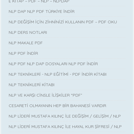
E KİTAP – PDF – NLP – NLPDAP
NLP DAP NLP PDF TÜRKİYE İNDİR
NLP DEĞİŞİM İÇİN ZİHNİNİZİ KULLANIN PDF – PDF OKU
NLP DERS NOTLARI
NLP MAKALE PDF
NLP PDF İNDİR
NLP PDF NLP DAP DOSYALARI NLP PDF İNDİR
NLP TEKNİKLERİ - NLP EĞİTİMİ - PDF İNDİR KİTABI
NLP TEKNİKLERİ KİTABI
NLP VE KARŞI CİNSLE İLİŞKİLER “PDF”
CESARETİ OLMAYANIN HEP BİR BAHANESİ VARDIR
NLP LİDERİ MUSTAFA KILINÇ İLE DEĞİŞİM / GELİŞİM / NLP
NLP LİDERİ MUSTAFA KILINÇ İLE HAYAL KUR ŞİFRESİ / NLP