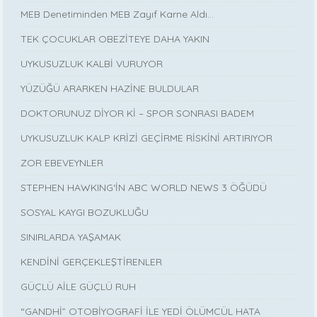
MEB Denetiminden MEB Zayıf Karne Aldı…
TEK ÇOCUKLAR OBEZİTEYE DAHA YAKIN
UYKUSUZLUK KALBİ VURUYOR
YÜZÜĞÜ ARARKEN HAZİNE BULDULAR
DOKTORUNUZ DİYOR Kİ – SPOR SONRASI BADEM
UYKUSUZLUK KALP KRİZİ GEÇİRME RİSKİNİ ARTIRIYOR
ZOR EBEVEYNLER
STEPHEN HAWKING‘İN ABC WORLD NEWS 3 ÖĞÜDÜ
SOSYAL KAYGI BOZUKLUĞU
SINIRLARDA YAŞAMAK
KENDİNİ GERÇEKLEŞTİRENLER
GÜÇLÜ AİLE GÜÇLÜ RUH
“GANDHİ” OTOBİYOGRAFİ İLE YEDİ ÖLÜMCÜL HATA