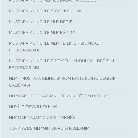
MUSTAFA KILINÇ NLP İLE BAŞARI KOÇLUĞU
MUSTAFA KILINÇ İLE SİYASİ KOÇLUK
MUSTAFA KILINÇ İLE NLP NEDİR
MUSTAFA KILINÇ İLE NLP EĞİTİMİ
MUSTAFA KILINÇ İLE NLP - BİLİNÇ - BİLİNÇALTI
PROGRAMLARI
MUSTAFA KILINÇ İLE BİREYSEL - KURUMSAL DEĞİŞİM
PROGRAMLARI
NLP – MUSTAFA KILINÇ BYRON KATİE İNANÇ DEĞİŞİM
ÇALIŞMASI
NLP DAP - PDF KAYNAK - TEKNİK EĞİTİM NOTLARI
NLP İLE ÖZGÜN OLMAK
NLP DAP YAŞAM ÇİZGİSİ TEKNİĞİ
TÜRKİYE'DE NLP'NİN SIRADIŞI KULLANIMI