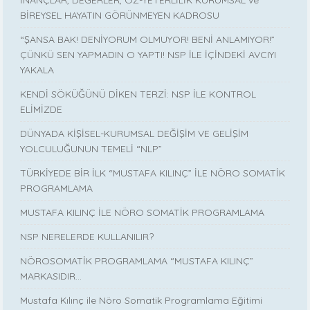
İNANÇLAR, DEĞERLER, ÖZ-YETERLİLİK KURUMSAL ve
BİREYSEL HAYATIN GÖRÜNMEYEN KADROSU
“ŞANSA BAK! DENİYORUM OLMUYOR! BENİ ANLAMIYOR!”
ÇÜNKÜ SEN YAPMADIN O YAPTI! NSP İLE İÇİNDEKİ AVCIYI
YAKALA
KENDİ SÖKÜĞÜNÜ DİKEN TERZİ: NSP İLE KONTROL
ELİMİZDE
DÜNYADA KİŞİSEL-KURUMSAL DEĞİŞİM VE GELİŞİM
YOLCULUĞUNUN TEMELİ “NLP”
TÜRKİYEDE BİR İLK “MUSTAFA KILINÇ” İLE NÖRO SOMATİK
PROGRAMLAMA
MUSTAFA KILINÇ İLE NÖRO SOMATİK PROGRAMLAMA
NSP NERELERDE KULLANILIR?
NÖROSOMATİK PROGRAMLAMA “MUSTAFA KILINÇ”
MARKASIDIR…
Mustafa Kılınç ile Nöro Somatik Programlama Eğitimi