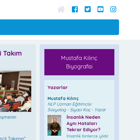
li Takım
Mustafa Kılınç
Biyografisi
Yazarlar
Mustafa Kılınç
NLP Uzman Eğitimcisi
Sosyolog - Siyasi Koç - Yazar
leşmenin
İnsanlık Neden
Aynı Hataları
Tekrar Ediyor?
İnsanlık binlerce yıldır
inçli Takımın”