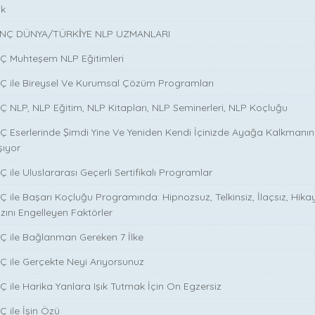
ik
NÇ DÜNYA/TÜRKİYE NLP UZMANLARI
NÇ Muhteşem NLP Eğitimleri
NÇ ile Bireysel Ve Kurumsal Çözüm Programları
Ç NLP, NLP Eğitim, NLP Kitapları, NLP Seminerleri, NLP Koçluğu
Ç Eserlerinde Şimdi Yine Ve Yeniden Kendi İçinizde Ayağa Kalkmanın S
şıyor
 ile Uluslararası Geçerli Sertifikalı Programlar
Ç ile Başarı Koçluğu Programında: Hipnozsuz, Telkinsiz, İlaçsız, Hika
zını Engelleyen Faktörler
Ç ile Bağlanman Gereken 7 İlke
Ç ile Gerçekte Neyi Arıyorsunuz
Ç ile Harika Yanlara Işık Tutmak İçin On Egzersiz
Ç ile İşin Özü