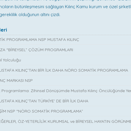
ılımcıların bütünleşmesini sağlayan Kılınç Kamu kurum ve özel şirket
gereklilik olduğunun altını çizdi.
eri
İK PROGRAMLAMA NSP MUSTAFA KILINÇ
ZA “BİREYSEL” ÇÖZÜM PROGRAMLARI
l Yolculuğu
MUSTAFA KILINÇ’TAN BİR İLK DAHA NÖRO SOMATİK PROGRAMLAMA
INÇ MARKASI NSP
 Programlama: Zihinsel Dönüşümde Mustafa Kılınç Öncülüğünde Yen
USTAFA KILINÇ'TAN TÜRKİYE' DE BİR İLK DAHA
İŞİM NSP “NÖRO SOMATİK PROGRAMLAMA”
EĞERLER, ÖZ-YETERLİLİK KURUMSAL ve BİREYSEL HAYATIN GÖRÜNM