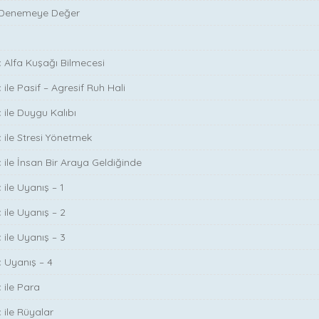
 Denemeye Değer
ç Alfa Kuşağı Bilmecesi
 ile Pasif – Agresif Ruh Hali
 ile Duygu Kalıbı
ç ile Stresi Yönetmek
ç ile İnsan Bir Araya Geldiğinde
 ile Uyanış – 1
 ile Uyanış – 2
 ile Uyanış – 3
ç Uyanış – 4
 ile Para
 ile Rüyalar