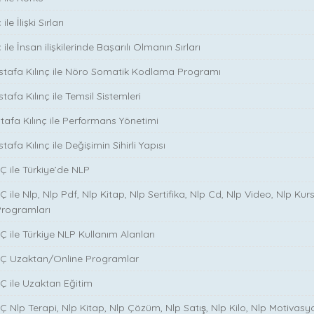
le İlişki Sırları
ile İnsan ilişkilerinde Başarılı Olmanın Sırları
stafa Kılınç ile Nöro Somatik Kodlama Programı
tafa Kılınç ile Temsil Sistemleri
stafa Kılınç ile Performans Yönetimi
tafa Kılınç ile Değişimin Sihirli Yapısı
̧ ile Türkiye’de NLP
̧ ile Nlp, Nlp Pdf, Nlp Kitap, Nlp Sertifika, Nlp Cd, Nlp Video, Nlp Kurs
Programları
̧ ile Türkiye NLP Kullanım Alanları
NÇ Uzaktan/Online Programlar
Ç ile Uzaktan Eğitim
 Nlp Terapi, Nlp Kitap, Nlp Çözüm, Nlp Satış, Nlp Kilo, Nlp Motivasy