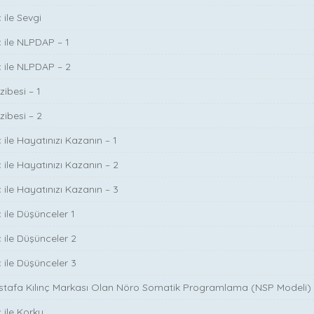
 ile Sevgi
ç ile NLPDAP – 1
ç ile NLPDAP – 2
zibesi – 1
zibesi – 2
 ile Hayatınızı Kazanın – 1
 ile Hayatınızı Kazanın – 2
 ile Hayatınızı Kazanın – 3
 ile Düşünceler 1
ç ile Düşünceler 2
ç ile Düşünceler 3
ustafa Kılınç Markası Olan Nöro Somatik Programlama (NSP Modeli)
 ile Korku