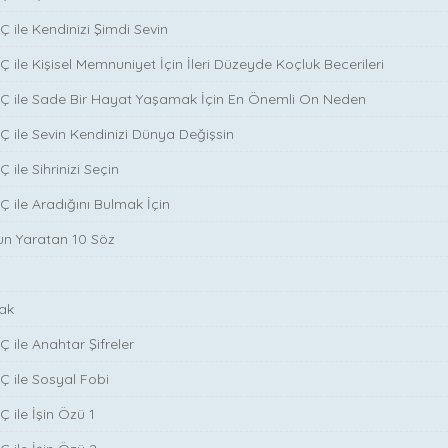
̧ ile Kendinizi Şimdi Sevin
̧ ile Kişisel Memnuniyet İçin İleri Düzeyde Koçluk Becerileri
NÇ ile Sade Bir Hayat Yaşamak İçin En Önemli On Neden
Ç ile Sevin Kendinizi Dünya Değişsin
 ile Sihrinizi Seçin
̧ ile Aradığını Bulmak İçin
run Yaratan 10 Söz
ak
̧ ile Anahtar Şifreler
Ç ile Sosyal Fobi
 ile İşin Özü 1