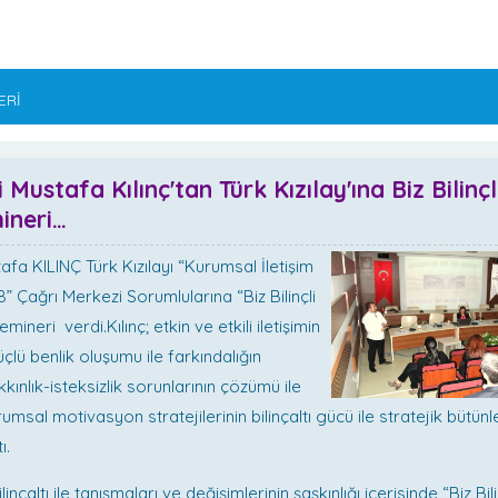
ERİ
 Mustafa Kılınç'tan Türk Kızılay'ına Biz Bilinç
ineri…
afa KILINÇ Türk Kızılayı “Kurumsal İletişim
8” Çağrı Merkezi Sorumlularına “Biz Bilinçli
ineri verdi.Kılınç; etkin ve etkili iletişimin
Güçlü benlik oluşumu ile farkındalığın
kınlık-isteksizlik sorunlarının çözümü ile
umsal motivasyon stratejilerinin bilinçaltı gücü ile stratejik bütün
ı.
ilinçaltı ile tanışmaları ve değişimlerinin şaşkınlığı içerisinde “Biz Bil