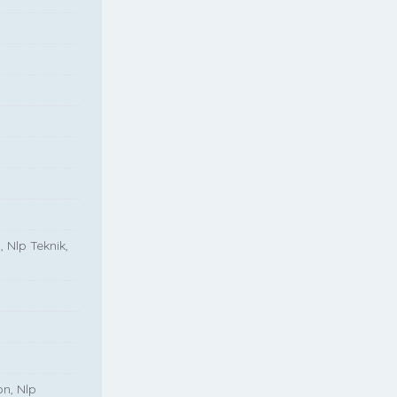
, Nlp Teknik,
on, Nlp