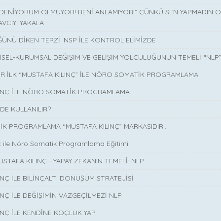
 DENİYORUM OLMUYOR! BENİ ANLAMIYOR!” ÇÜNKÜ SEN YAPMADIN O 
AVCIYI YAKALA
ÜNÜ DİKEN TERZİ: NSP İLE KONTROL ELİMİZDE
İSEL-KURUMSAL DEĞİŞİM VE GELİŞİM YOLCULUĞUNUN TEMELİ “NLP
İR İLK “MUSTAFA KILINÇ” İLE NÖRO SOMATİK PROGRAMLAMA
LINÇ İLE NÖRO SOMATİK PROGRAMLAMA
DE KULLANILIR?
K PROGRAMLAMA “MUSTAFA KILINÇ” MARKASIDIR…
ç ile Nöro Somatik Programlama Eğitimi
USTAFA KILINÇ - YAPAY ZEKANIN TEMELİ: NLP
INÇ İLE BİLİNÇALTI DÖNÜŞÜM STRATEJİSİ
INÇ İLE DEĞİŞİMİN VAZGEÇİLMEZİ NLP
INÇ İLE KENDİNE KOÇLUK YAP