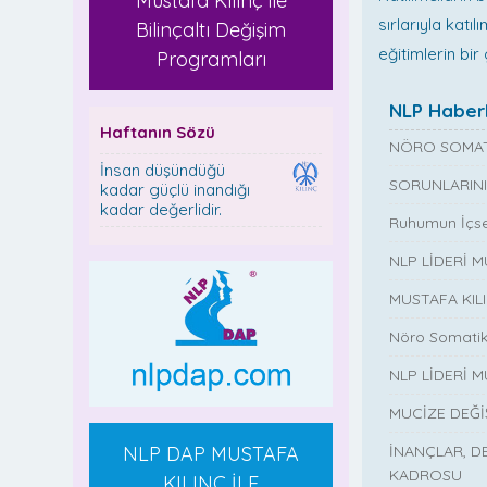
Mustafa Kılınç ile
sırlarıyla kat
Bilinçaltı Değişim
eğitimlerin bir 
Programları
NLP Haberl
Haftanın Sözü
NÖRO SOMAT
İnsan düşündüğü
SORUNLARINI
kadar güçlü inandığı
kadar değerlidir.
Ruhumun İçse
NLP LİDERİ 
MUSTAFA KIL
Nöro Somatik
NLP LİDERİ M
MUCİZE DEĞ
NLP DAP MUSTAFA
İNANÇLAR, D
KADROSU
KILINÇ İLE