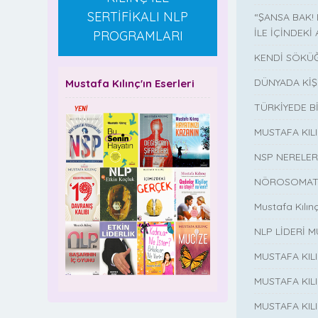
SERTİFİKALI NLP
“ŞANSA BAK!
İLE İÇİNDEKİ 
PROGRAMLARI
KENDİ SÖKÜĞ
DÜNYADA KİŞ
Mustafa Kılınç'ın Eserleri
TÜRKİYEDE B
MUSTAFA KI
NSP NERELER
NÖROSOMATİ
Mustafa Kılın
NLP LİDERİ M
MUSTAFA KIL
MUSTAFA KIL
MUSTAFA KIL