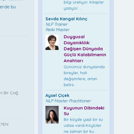
bilgi üretiyor. Kitaplar
lerde bu
yazıyor. ...
Sevda Kangal Kılınç
NLP Trainer
Reiki Master
Duygusal
Dayanıklılık:
Değişen Dünyada
Güçlü Kalabilmenin
Anahtarı
Günümüz dünyasında
bireyler, hızlı
değişimlere, artan
belirs...
i Bir Çağ
Aysel Çiçek
NLP Master Practitioner
Kuyunun Dibindeki
Su
Bir köyde yaşlı bir su
EYEN
ustası vardı.Köylüler
ne zaman bir ku...