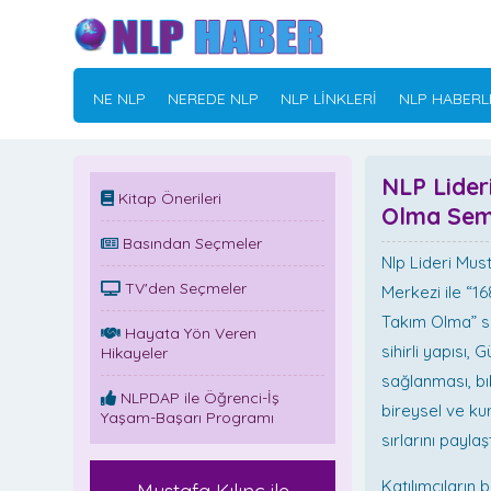
NE NLP
NEREDE NLP
NLP LİNKLERİ
NLP HABERL
NLP Lideri
Kitap Önerileri
Olma Sem
Basından Seçmeler
Nlp Lideri Must
TV'den Seçmeler
Merkezi ile “16
Takım Olma” sem
Hayata Yön Veren
sihirli yapısı, 
Hikayeler
sağlanması, bık
NLPDAP ile Öğrenci-İş
bireysel ve kur
Yaşam-Başarı Programı
sırlarını paylaşt
Katılımcıların b