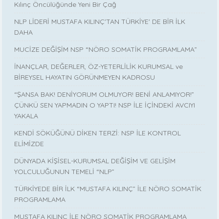
Kılınç Öncülüğünde Yeni Bir Çağ
NLP LİDERİ MUSTAFA KILINÇ'TAN TÜRKİYE' DE BİR İLK
DAHA
MUCİZE DEĞİŞİM NSP “NÖRO SOMATİK PROGRAMLAMA”
İNANÇLAR, DEĞERLER, ÖZ-YETERLİLİK KURUMSAL ve
BİREYSEL HAYATIN GÖRÜNMEYEN KADROSU
“ŞANSA BAK! DENİYORUM OLMUYOR! BENİ ANLAMIYOR!”
ÇÜNKÜ SEN YAPMADIN O YAPTI! NSP İLE İÇİNDEKİ AVCIYI
YAKALA
KENDİ SÖKÜĞÜNÜ DİKEN TERZİ: NSP İLE KONTROL
ELİMİZDE
DÜNYADA KİŞİSEL-KURUMSAL DEĞİŞİM VE GELİŞİM
YOLCULUĞUNUN TEMELİ “NLP”
TÜRKİYEDE BİR İLK “MUSTAFA KILINÇ” İLE NÖRO SOMATİK
PROGRAMLAMA
MUSTAFA KILINÇ İLE NÖRO SOMATİK PROGRAMLAMA