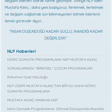
değişim liderleri olarak tarihe geçmiştir. Türkiye NLP lideri
Mustafa Kılınç ; daha yeni başlıyoruz. İlerlemek, ilerletmek
ve değişim sağlamak için bilinmeyenleri bilmek liderlerin
temel görevidir diyor…
“İNSAN DÜŞÜNDÜĞÜ KADAR GÜÇLÜ, İNANDIĞI KADAR
DEĞERLİDİR.”
NLP Haberleri
NÖRO SOMATİK PROGRAMLAMA NSP MUSTAFA KILINÇ
SORUNLARINIZA “BİREYSEL” ÇÖZÜM PROGRAMLARI
Ruhumun İçsel Yolculuğu
NLP LİDERİ MUSTAFA KILINÇ’TAN BİR İLK DAHA NÖRO
SOMATİK PROGRAMLAMA
MUSTAFA KILINÇ MARKASI NSP
Nöro Somatik Programlama: Zihinsel Dönüşümde Mustafa