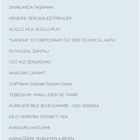
SINIRLARDA YAŞAMAK
KENDİNİ GERÇEKLEŞTİRENLER
GÜÇLÜ AİLE GÜÇLÜ RUH
“GANDHİ” OTOBİYOGRAFİ İLE YEDİ ÖLÜMCÜL HATA
DUYGUSAL ŞANTAJ
CİCİ KIZ SENDROMU
NASILSIN CAN’IM?
CHP'lilere Göbekli İletişim Dersi
TEBESSÜM: PARA LİDER VE TANRI
KÜRKLERİ BİLE BOZULMAMIŞ - 500 YAŞINDA
KİLO VEREREK DİYABETİ YEN
KANGURU KATLİAMI
KARACİĞERİ YENİLEYEN 6 BESİN