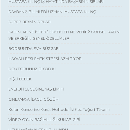
MUSTAFA KILINÇ İŞ HAYATINDA BAŞARININ SIRLARI
DAVRANIŞ BİLİMLERİ UZMANI MUSTAFA KILINÇ
SÜPER BEYNİN SIRLARI
KADINLAR NE İSTER? ERKEKLER NE VERİR? GÖRSEL KADIN
VE ERKEĞİN GENEL ÖZELLİKLERİ
BODRUM’DA EVA RÜZGARI
HAYVAN BESLEMEK STRESİ AZALTIYOR
DOKTORUNUZ DİYOR Kİ
DİŞLİ BEBEK
ENERJİ İÇECEĞİNE YAŞ LİMİTİ
ÇINLAMAYA İLAÇLI ÇÖZÜM
Kolon Kanserine Karşı: Haftada İki Kez Yoğurt Tüketin
VİDEO OYUN BAĞIMLILIĞI KUMAR GİBİ
UZUN YAŞAMIN GENİ BULUNDU