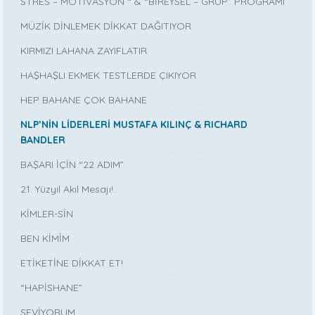
STRES – MOTİVASYON “ & “BİREYSEL – GRUP” PROGRAMI
MÜZİK DİNLEMEK DİKKAT DAĞITIYOR
KIRMIZI LAHANA ZAYIFLATIR
HAŞHAŞLI EKMEK TESTLERDE ÇIKIYOR
HEP BAHANE ÇOK BAHANE
NLP’NİN LİDERLERİ MUSTAFA KILINÇ & RICHARD
BANDLER
BAŞARI İÇİN “22 ADIM”
21. Yüzyıl Akıl Mesajı!..
KİMLER-SİN
BEN KİMİM
ETİKETİNE DİKKAT ET!
“HAPİSHANE”
SEVİYORUM