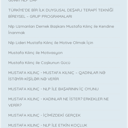
TÜRKİYE’DE BİR İLK DUYGUSAL DEŞARJ TERAPİ TEKNİĞİ
BİREYSEL – GRUP PROGRAMALARI
Nlp Uzmanları Dernek Başkanı Mustafa Kılınç ile Kendine
İnanmak
Nlp Lideri Mustafa Kılınç ile Motive Olmak İçin
Mustafa Kılınç ile Motivasyon
Mustafa Kılınç ile Coşkunun Gücü
MUSTAFA KILINÇ - MUSTAFA KILNIÇ – QADINLAR NƏ
İSTƏYİR-KİŞİLƏR NƏ VERİR
MUSTAFA KILINÇ - NLP İLE BAŞARININ İÇ OYUNU
MUSTAFA KILINÇ - KADINLAR NE İSTER? ERKEKLER NE
VERİR?
MUSTAFA KILINÇ - İÇİMİZDEKİ GERÇEK
MUSTAFA KILINÇ - NLP İLE ETKİN KOÇLUK