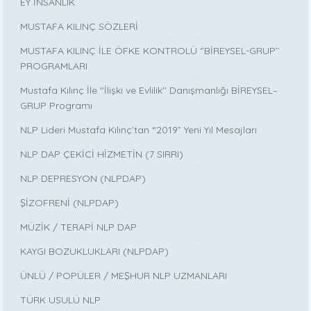
EY İNSANLIK
MUSTAFA KILINÇ SÖZLERİ
MUSTAFA KILINÇ İLE ÖFKE KONTROLÜ ‘’BİREYSEL-GRUP’’
PROGRAMLARI
Mustafa Kılınç İle ''İlişki ve Evlilik'' Danışmanlığı BİREYSEL–
GRUP Programı
NLP Lideri Mustafa Kılınç’tan “2019” Yeni Yıl Mesajları
NLP DAP ÇEKİCİ HİZMETİN (7 SIRRI)
NLP DEPRESYON (NLPDAP)
ŞİZOFRENİ (NLPDAP)
MÜZİK / TERAPİ NLP DAP
KAYGI BOZUKLUKLARI (NLPDAP)
ÜNLÜ / POPÜLER / MEŞHUR NLP UZMANLARI
TÜRK USULÜ NLP