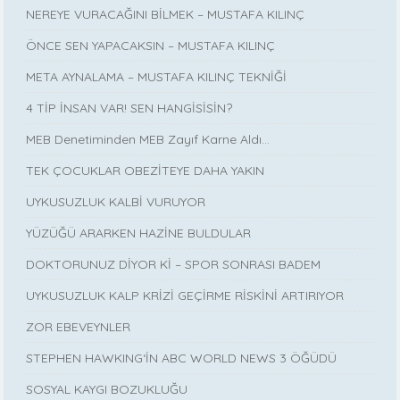
NEREYE VURACAĞINI BİLMEK – MUSTAFA KILINÇ
ÖNCE SEN YAPACAKSIN – MUSTAFA KILINÇ
META AYNALAMA – MUSTAFA KILINÇ TEKNİĞİ
4 TİP İNSAN VAR! SEN HANGİSİSİN?
MEB Denetiminden MEB Zayıf Karne Aldı…
TEK ÇOCUKLAR OBEZİTEYE DAHA YAKIN
UYKUSUZLUK KALBİ VURUYOR
YÜZÜĞÜ ARARKEN HAZİNE BULDULAR
DOKTORUNUZ DİYOR Kİ – SPOR SONRASI BADEM
UYKUSUZLUK KALP KRİZİ GEÇİRME RİSKİNİ ARTIRIYOR
ZOR EBEVEYNLER
STEPHEN HAWKING‘İN ABC WORLD NEWS 3 ÖĞÜDÜ
SOSYAL KAYGI BOZUKLUĞU