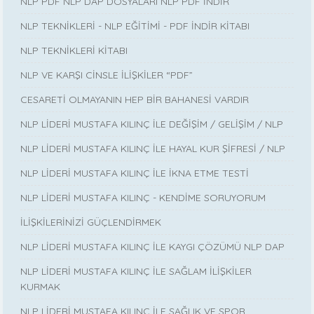
NLP PDF NLP DAP DOSYALARI NLP PDF İNDİR
NLP TEKNİKLERİ - NLP EĞİTİMİ - PDF İNDİR KİTABI
NLP TEKNİKLERİ KİTABI
NLP VE KARŞI CİNSLE İLİŞKİLER “PDF”
CESARETİ OLMAYANIN HEP BİR BAHANESİ VARDIR
NLP LİDERİ MUSTAFA KILINÇ İLE DEĞİŞİM / GELİŞİM / NLP
NLP LİDERİ MUSTAFA KILINÇ İLE HAYAL KUR ŞİFRESİ / NLP
NLP LİDERİ MUSTAFA KILINÇ İLE İKNA ETME TESTİ
NLP LİDERİ MUSTAFA KILINÇ - KENDİME SORUYORUM
İLİŞKİLERİNİZİ GÜÇLENDİRMEK
NLP LİDERİ MUSTAFA KILINÇ İLE KAYGI ÇÖZÜMÜ NLP DAP
NLP LİDERİ MUSTAFA KILINÇ İLE SAĞLAM İLİŞKİLER
KURMAK
NLP LİDERİ MUSTAFA KILINÇ İLE SAĞLIK VE SPOR