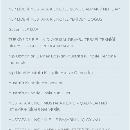
NLP LİDERİ MUSTAFA KILINÇ İLE SONUÇ ALMAK / NLP DAP
NLP LİDERİ MUSTAFA KILINÇ İLE YENİDEN DOĞUŞ
Güven NLP DAP
TÜRKİYE’DE BİR İLK DUYGUSAL DEŞARJ TERAPİ TEKNİĞİ
BİREYSEL – GRUP PROGRAMALARI
Nlp Uzmanları Dernek Başkanı Mustafa Kılınç ile Kendine
İnanmak
Nlp Lideri Mustafa Kılınç ile Motive Olmak İçin
Mustafa Kılınç ile Motivasyon
Mustafa Kılınç ile Coşkunun Gücü
MUSTAFA KILINÇ - MUSTAFA KILNIÇ – QADINLAR NƏ
İSTƏYİR-KİŞİLƏR NƏ VERİR
MUSTAFA KILINÇ - NLP İLE BAŞARININ İÇ OYUNU
MUSTAFA KILINÇ - KADINLAR NE İSTER? ERKEKLER NE