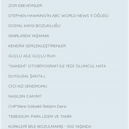
ZOR EBEVEYNLER
STEPHEN HAWKING‘İN ABC WORLD NEWS 3 ÖĞÜDÜ
SOSYAL KAYGI BOZUKLUĞU
SINIRLARDA YAŞAMAK
KENDİNİ GERÇEKLEŞTİRENLER
GÜÇLÜ AİLE GÜÇLÜ RUH
“GANDHİ” OTOBİYOGRAFİ İLE YEDİ ÖLÜMCÜL HATA
DUYGUSAL ŞANTAJ
CİCİ KIZ SENDROMU
NASILSIN CAN’IM?
CHP'lilere Göbekli İletişim Dersi
TEBESSÜM: PARA LİDER VE TANRI
KÜRKLERİ BİLE BOZULMAMIŞ - 500 YAŞINDA