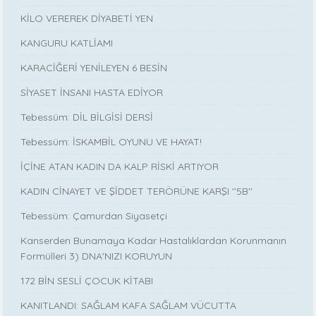
KİLO VEREREK DİYABETİ YEN
KANGURU KATLİAMI
KARACİĞERİ YENİLEYEN 6 BESİN
SİYASET İNSANI HASTA EDİYOR
Tebessüm: DİL BİLGİSİ DERSİ
Tebessüm: İSKAMBİL OYUNU VE HAYAT!
İÇİNE ATAN KADIN DA KALP RİSKİ ARTIYOR
KADIN CİNAYET VE ŞİDDET TERÖRÜNE KARŞI ''5B''
Tebessüm: Çamurdan Siyasetçi
Kanserden Bunamaya Kadar Hastalıklardan Korunmanın
Formülleri 3) DNA'NIZI KORUYUN
172 BİN SESLİ ÇOCUK KİTABI
KANITLANDI: SAĞLAM KAFA SAĞLAM VÜCUTTA