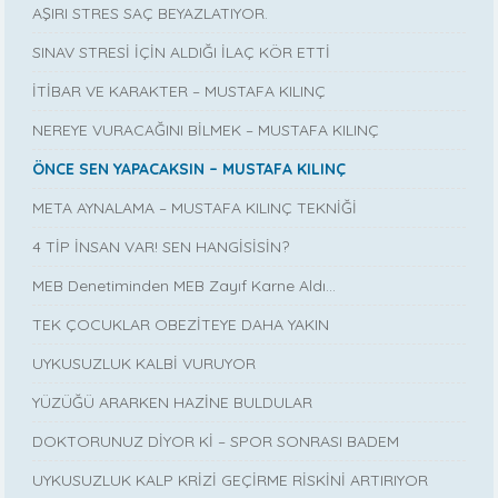
AŞIRI STRES SAÇ BEYAZLATIYOR.
SINAV STRESİ İÇİN ALDIĞI İLAÇ KÖR ETTİ
İTİBAR VE KARAKTER – MUSTAFA KILINÇ
NEREYE VURACAĞINI BİLMEK – MUSTAFA KILINÇ
ÖNCE SEN YAPACAKSIN – MUSTAFA KILINÇ
META AYNALAMA – MUSTAFA KILINÇ TEKNİĞİ
4 TİP İNSAN VAR! SEN HANGİSİSİN?
MEB Denetiminden MEB Zayıf Karne Aldı…
TEK ÇOCUKLAR OBEZİTEYE DAHA YAKIN
UYKUSUZLUK KALBİ VURUYOR
YÜZÜĞÜ ARARKEN HAZİNE BULDULAR
DOKTORUNUZ DİYOR Kİ – SPOR SONRASI BADEM
UYKUSUZLUK KALP KRİZİ GEÇİRME RİSKİNİ ARTIRIYOR