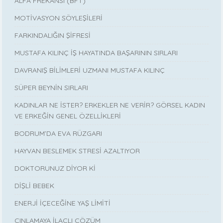
ALFA FREKANSI (BFT)
MOTİVASYON SÖYLEŞİLERİ
FARKINDALIĞIN ŞİFRESİ
MUSTAFA KILINÇ İŞ HAYATINDA BAŞARININ SIRLARI
DAVRANIŞ BİLİMLERİ UZMANI MUSTAFA KILINÇ
SÜPER BEYNİN SIRLARI
KADINLAR NE İSTER? ERKEKLER NE VERİR? GÖRSEL KADIN
VE ERKEĞİN GENEL ÖZELLİKLERİ
BODRUM’DA EVA RÜZGARI
HAYVAN BESLEMEK STRESİ AZALTIYOR
DOKTORUNUZ DİYOR Kİ
DİŞLİ BEBEK
ENERJİ İÇECEĞİNE YAŞ LİMİTİ
ÇINLAMAYA İLAÇLI ÇÖZÜM