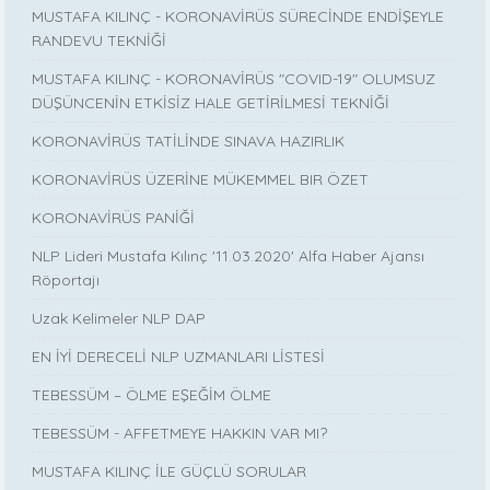
MUSTAFA KILINÇ - KORONAVİRÜS SÜRECİNDE ENDİŞEYLE
RANDEVU TEKNİĞİ
MUSTAFA KILINÇ - KORONAVİRÜS "COVID-19" OLUMSUZ
DÜŞÜNCENİN ETKİSİZ HALE GETİRİLMESİ TEKNİĞİ
KORONAVİRÜS TATİLİNDE SINAVA HAZIRLIK
KORONAVİRÜS ÜZERİNE MÜKEMMEL BIR ÖZET
KORONAVİRÜS PANİĞİ
NLP Lideri Mustafa Kılınç '11.03.2020' Alfa Haber Ajansı
Röportajı
Uzak Kelimeler NLP DAP
EN İYİ DERECELİ NLP UZMANLARI LİSTESİ
TEBESSÜM – ÖLME EŞEĞİM ÖLME
TEBESSÜM - AFFETMEYE HAKKIN VAR MI?
MUSTAFA KILINÇ İLE GÜÇLÜ SORULAR