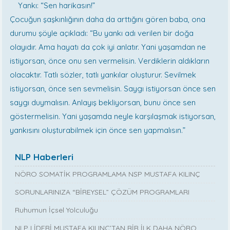
Yankı: “Sen harikasın!”
Çocuğun şaşkınlığının daha da arttığını gören baba, ona
durumu şöyle açıkladı: “Bu yankı adı verilen bir doğa
olayıdır. Ama hayatı da çok iyi anlatır. Yani yaşamdan ne
istiyorsan, önce onu sen vermelisin. Verdiklerin aldıkların
olacaktır. Tatlı sözler, tatlı yankılar oluşturur. Sevilmek
istiyorsan, önce sen sevmelisin. Saygı istiyorsan önce sen
saygı duymalısın. Anlayış bekliyorsan, bunu önce sen
göstermelisin. Yani yaşamda neyle karşılaşmak istiyorsan,
yankısını oluşturabilmek için önce sen yapmalısın.”
NLP Haberleri
NÖRO SOMATİK PROGRAMLAMA NSP MUSTAFA KILINÇ
SORUNLARINIZA “BİREYSEL” ÇÖZÜM PROGRAMLARI
Ruhumun İçsel Yolculuğu
NLP LİDERİ MUSTAFA KILINÇ’TAN BİR İLK DAHA NÖRO