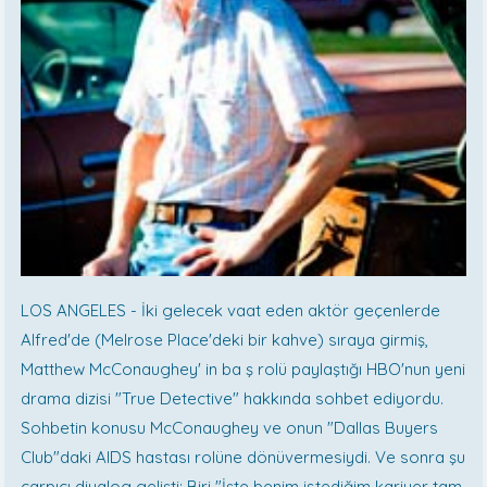
LOS ANGELES - İki gelecek vaat eden aktör geçenlerde
Alfred'de (Melrose Place'deki bir kahve) sıraya girmiş,
Matthew McConaughey' in ba ş rolü paylaştığı HBO'nun yeni
drama dizisi "True Detective" hakkında sohbet ediyordu.
Sohbetin konusu McConaughey ve onun "Dallas Buyers
Club"daki AIDS hastası rolüne dönüvermesiydi. Ve sonra şu
çarpıcı diyalog gelişti: Biri "İşte benim istediğim kariyer tam