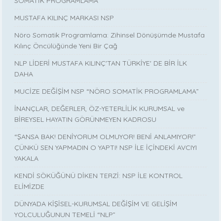
SOMATİK PROGRAMLAMA
MUSTAFA KILINÇ MARKASI NSP
Nöro Somatik Programlama: Zihinsel Dönüşümde Mustafa
Kılınç Öncülüğünde Yeni Bir Çağ
NLP LİDERİ MUSTAFA KILINÇ'TAN TÜRKİYE' DE BİR İLK
DAHA
MUCİZE DEĞİŞİM NSP “NÖRO SOMATİK PROGRAMLAMA”
İNANÇLAR, DEĞERLER, ÖZ-YETERLİLİK KURUMSAL ve
BİREYSEL HAYATIN GÖRÜNMEYEN KADROSU
“ŞANSA BAK! DENİYORUM OLMUYOR! BENİ ANLAMIYOR!”
ÇÜNKÜ SEN YAPMADIN O YAPTI! NSP İLE İÇİNDEKİ AVCIYI
YAKALA
KENDİ SÖKÜĞÜNÜ DİKEN TERZİ: NSP İLE KONTROL
ELİMİZDE
DÜNYADA KİŞİSEL-KURUMSAL DEĞİŞİM VE GELİŞİM
YOLCULUĞUNUN TEMELİ “NLP”