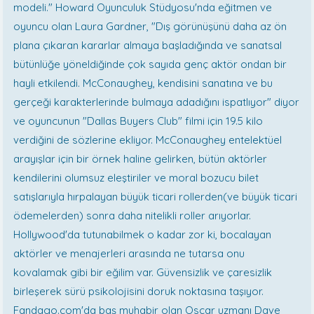
modeli." Howard Oyunculuk Stüdyosu'nda eğitmen ve
oyuncu olan Laura Gardner, "Dış görünüşünü daha az ön
plana çıkaran kararlar almaya başladığında ve sanatsal
bütünlüğe yöneldiğinde çok sayıda genç aktör ondan bir
hayli etkilendi. McConaughey, kendisini sanatına ve bu
gerçeği karakterlerinde bulmaya adadığını ispatlıyor" diyor
ve oyuncunun "Dallas Buyers Club" filmi için 19.5 kilo
verdiğini de sözlerine ekliyor. McConaughey entelektüel
arayışlar için bir örnek haline gelirken, bütün aktörler
kendilerini olumsuz eleştiriler ve moral bozucu bilet
satışlarıyla hırpalayan büyük ticari rollerden(ve büyük ticari
ödemelerden) sonra daha nitelikli roller arıyorlar.
Hollywood'da tutunabilmek o kadar zor ki, bocalayan
aktörler ve menajerleri arasında ne tutarsa onu
kovalamak gibi bir eğilim var. Güvensizlik ve çaresizlik
birleşerek sürü psikolojisini doruk noktasına taşıyor.
Fandago.com'da baş muhabir olan Oscar uzmanı Dave