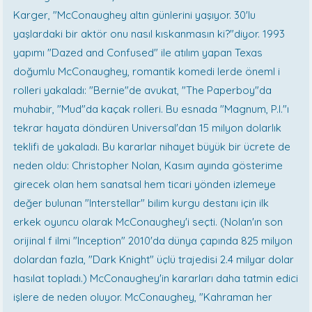
Karger, "McConaughey altın günlerini yaşıyor. 30'lu
yaşlardaki bir aktör onu nasıl kıskanmasın ki?"diyor. 1993
yapımı "Dazed and Confused" ile atılım yapan Texas
doğumlu McConaughey, romantik komedi lerde öneml i
rolleri yakaladı: "Bernie"de avukat, "The Paperboy"da
muhabir, "Mud"da kaçak rolleri. Bu esnada "Magnum, P.I."ı
tekrar hayata döndüren Universal'dan 15 milyon dolarlık
teklifi de yakaladı. Bu kararlar nihayet büyük bir ücrete de
neden oldu: Christopher Nolan, Kasım ayında gösterime
girecek olan hem sanatsal hem ticari yönden izlemeye
değer bulunan "Interstellar" bilim kurgu destanı için ilk
erkek oyuncu olarak McConaughey'i seçti. (Nolan'ın son
orijinal f ilmi "Inception" 2010'da dünya çapında 825 milyon
dolardan fazla, "Dark Knight" üçlü trajedisi 2.4 milyar dolar
hasılat topladı.) McConaughey'in kararları daha tatmin edici
işlere de neden oluyor. McConaughey, "Kahraman her