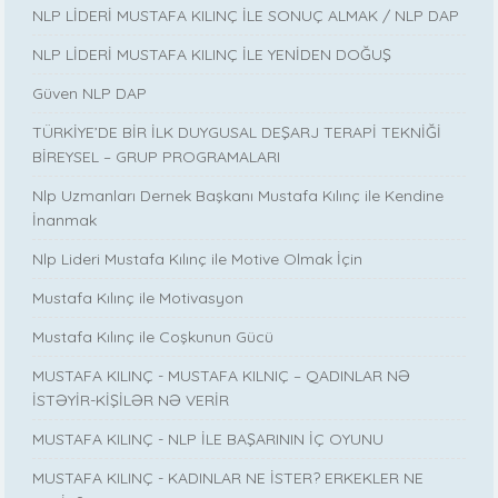
NLP LİDERİ MUSTAFA KILINÇ İLE SONUÇ ALMAK / NLP DAP
NLP LİDERİ MUSTAFA KILINÇ İLE YENİDEN DOĞUŞ
Güven NLP DAP
TÜRKİYE’DE BİR İLK DUYGUSAL DEŞARJ TERAPİ TEKNİĞİ
BİREYSEL – GRUP PROGRAMALARI
Nlp Uzmanları Dernek Başkanı Mustafa Kılınç ile Kendine
İnanmak
Nlp Lideri Mustafa Kılınç ile Motive Olmak İçin
Mustafa Kılınç ile Motivasyon
Mustafa Kılınç ile Coşkunun Gücü
MUSTAFA KILINÇ - MUSTAFA KILNIÇ – QADINLAR NƏ
İSTƏYİR-KİŞİLƏR NƏ VERİR
MUSTAFA KILINÇ - NLP İLE BAŞARININ İÇ OYUNU
MUSTAFA KILINÇ - KADINLAR NE İSTER? ERKEKLER NE