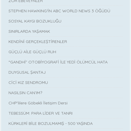
ZOR EBEVEYNLER
STEPHEN HAWKING‘İN ABC WORLD NEWS 3 ÖĞÜDÜ
SOSYAL KAYGI BOZUKLUĞU
SINIRLARDA YAŞAMAK
KENDİNİ GERÇEKLEŞTİRENLER
GÜÇLÜ AİLE GÜÇLÜ RUH
“GANDHİ” OTOBİYOGRAFİ İLE YEDİ ÖLÜMCÜL HATA
DUYGUSAL ŞANTAJ
CİCİ KIZ SENDROMU
NASILSIN CAN’IM?
CHP'lilere Göbekli İletişim Dersi
TEBESSÜM: PARA LİDER VE TANRI
KÜRKLERİ BİLE BOZULMAMIŞ - 500 YAŞINDA