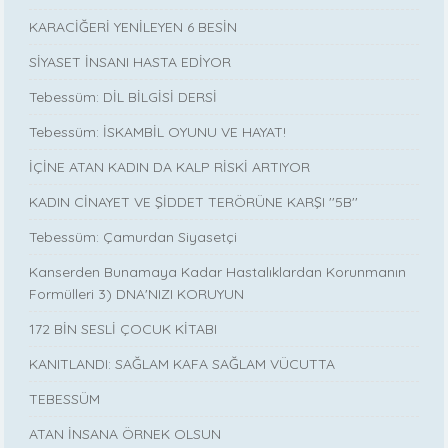
KARACİĞERİ YENİLEYEN 6 BESİN
SİYASET İNSANI HASTA EDİYOR
Tebessüm: DİL BİLGİSİ DERSİ
Tebessüm: İSKAMBİL OYUNU VE HAYAT!
İÇİNE ATAN KADIN DA KALP RİSKİ ARTIYOR
KADIN CİNAYET VE ŞİDDET TERÖRÜNE KARŞI ''5B''
Tebessüm: Çamurdan Siyasetçi
Kanserden Bunamaya Kadar Hastalıklardan Korunmanın
Formülleri 3) DNA'NIZI KORUYUN
172 BİN SESLİ ÇOCUK KİTABI
KANITLANDI: SAĞLAM KAFA SAĞLAM VÜCUTTA
TEBESSÜM
ATAN İNSANA ÖRNEK OLSUN