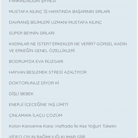
FARKINDALIĞIN ŞİFRESİ
MUSTAFA KILINÇ İŞ HAYATINDA BAŞARININ SIRLARI
DAVRANIŞ BİLİMLERİ UZMANI MUSTAFA KILINÇ
SÜPER BEYNİN SIRLARI
KADINLAR NE İSTER? ERKEKLER NE VERİR? GÖRSEL KADIN
VE ERKEĞİN GENEL ÖZELLİKLERİ
BODRUM’DA EVA RÜZGARI
HAYVAN BESLEMEK STRESİ AZALTIYOR
DOKTORUNUZ DİYOR Kİ
DİŞLİ BEBEK
ENERJİ İÇECEĞİNE YAŞ LİMİTİ
ÇINLAMAYA İLAÇLI ÇÖZÜM
Kolon Kanserine Karşı: Haftada İki Kez Yoğurt Tüketin
VİDEO OYUN BAĞIMLILIĞI KUMAR GİBİ