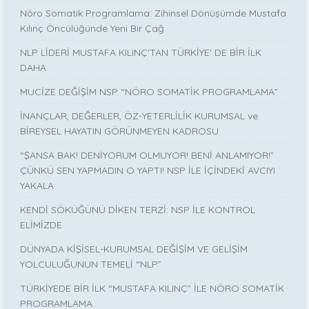
Nöro Somatik Programlama: Zihinsel Dönüşümde Mustafa
Kılınç Öncülüğünde Yeni Bir Çağ
NLP LİDERİ MUSTAFA KILINÇ'TAN TÜRKİYE' DE BİR İLK
DAHA
MUCİZE DEĞİŞİM NSP “NÖRO SOMATİK PROGRAMLAMA”
İNANÇLAR, DEĞERLER, ÖZ-YETERLİLİK KURUMSAL ve
BİREYSEL HAYATIN GÖRÜNMEYEN KADROSU
“ŞANSA BAK! DENİYORUM OLMUYOR! BENİ ANLAMIYOR!”
ÇÜNKÜ SEN YAPMADIN O YAPTI! NSP İLE İÇİNDEKİ AVCIYI
YAKALA
KENDİ SÖKÜĞÜNÜ DİKEN TERZİ: NSP İLE KONTROL
ELİMİZDE
DÜNYADA KİŞİSEL-KURUMSAL DEĞİŞİM VE GELİŞİM
YOLCULUĞUNUN TEMELİ “NLP”
TÜRKİYEDE BİR İLK “MUSTAFA KILINÇ” İLE NÖRO SOMATİK
PROGRAMLAMA