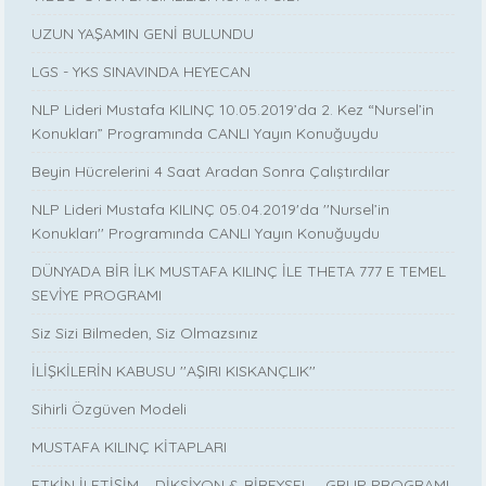
UZUN YAŞAMIN GENİ BULUNDU
LGS - YKS SINAVINDA HEYECAN
NLP Lideri Mustafa KILINÇ 10.05.2019’da 2. Kez “Nursel’in
Konukları” Programında CANLI Yayın Konuğuydu
Beyin Hücrelerini 4 Saat Aradan Sonra Çalıştırdılar
NLP Lideri Mustafa KILINÇ 05.04.2019'da ''Nursel’in
Konukları'' Programında CANLI Yayın Konuğuydu
DÜNYADA BİR İLK MUSTAFA KILINÇ İLE THETA 777 E TEMEL
SEVİYE PROGRAMI
Siz Sizi Bilmeden, Siz Olmazsınız
İLİŞKİLERİN KABUSU ''AŞIRI KISKANÇLIK''
Sihirli Özgüven Modeli
MUSTAFA KILINÇ KİTAPLARI
ETKİN İLETİŞİM – DİKSİYON & BİREYSEL – GRUP PROGRAMI