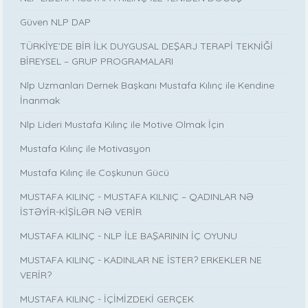
Güven NLP DAP
TÜRKİYE’DE BİR İLK DUYGUSAL DEŞARJ TERAPİ TEKNİĞİ
BİREYSEL – GRUP PROGRAMALARI
Nlp Uzmanları Dernek Başkanı Mustafa Kılınç ile Kendine
İnanmak
Nlp Lideri Mustafa Kılınç ile Motive Olmak İçin
Mustafa Kılınç ile Motivasyon
Mustafa Kılınç ile Coşkunun Gücü
MUSTAFA KILINÇ - MUSTAFA KILNIÇ – QADINLAR NƏ
İSTƏYİR-KİŞİLƏR NƏ VERİR
MUSTAFA KILINÇ - NLP İLE BAŞARININ İÇ OYUNU
MUSTAFA KILINÇ - KADINLAR NE İSTER? ERKEKLER NE
VERİR?
MUSTAFA KILINÇ - İÇİMİZDEKİ GERÇEK