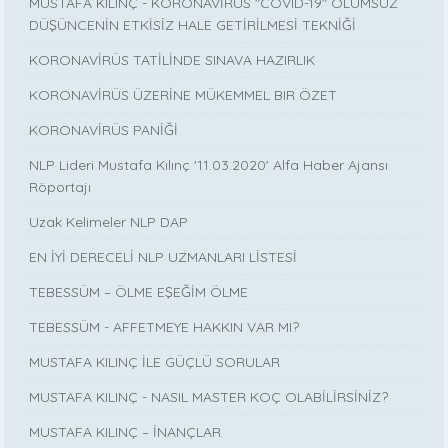
MUSTAFA KILINÇ - KORONAVİRÜS "COVID-19" OLUMSUZ
DÜŞÜNCENİN ETKİSİZ HALE GETİRİLMESİ TEKNİĞİ
KORONAVİRÜS TATİLİNDE SINAVA HAZIRLIK
KORONAVİRÜS ÜZERİNE MÜKEMMEL BIR ÖZET
KORONAVİRÜS PANİĞİ
NLP Lideri Mustafa Kılınç '11.03.2020' Alfa Haber Ajansı
Röportajı
Uzak Kelimeler NLP DAP
EN İYİ DERECELİ NLP UZMANLARI LİSTESİ
TEBESSÜM – ÖLME EŞEĞİM ÖLME
TEBESSÜM - AFFETMEYE HAKKIN VAR MI?
MUSTAFA KILINÇ İLE GÜÇLÜ SORULAR
MUSTAFA KILINÇ - NASIL MASTER KOÇ OLABİLİRSİNİZ?
MUSTAFA KILINÇ – İNANÇLAR