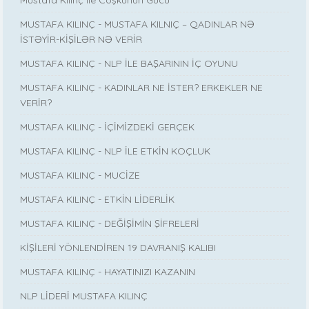
Mustafa Kılınç ile Coşkunun Gücü
MUSTAFA KILINÇ - MUSTAFA KILNIÇ – QADINLAR NƏ
İSTƏYİR-KİŞİLƏR NƏ VERİR
MUSTAFA KILINÇ - NLP İLE BAŞARININ İÇ OYUNU
MUSTAFA KILINÇ - KADINLAR NE İSTER? ERKEKLER NE
VERİR?
MUSTAFA KILINÇ - İÇİMİZDEKİ GERÇEK
MUSTAFA KILINÇ - NLP İLE ETKİN KOÇLUK
MUSTAFA KILINÇ - MUCİZE
MUSTAFA KILINÇ - ETKİN LİDERLİK
MUSTAFA KILINÇ - DEĞİŞİMİN ŞİFRELERİ
KİŞİLERİ YÖNLENDİREN 19 DAVRANIŞ KALIBI
MUSTAFA KILINÇ - HAYATINIZI KAZANIN
NLP LİDERİ MUSTAFA KILINÇ