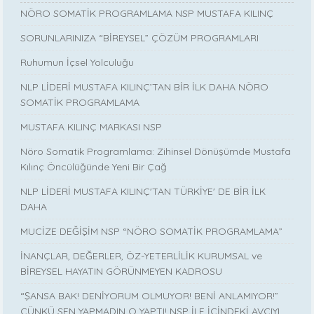
NÖRO SOMATİK PROGRAMLAMA NSP MUSTAFA KILINÇ
SORUNLARINIZA “BİREYSEL” ÇÖZÜM PROGRAMLARI
Ruhumun İçsel Yolculuğu
NLP LİDERİ MUSTAFA KILINÇ’TAN BİR İLK DAHA NÖRO
SOMATİK PROGRAMLAMA
MUSTAFA KILINÇ MARKASI NSP
Nöro Somatik Programlama: Zihinsel Dönüşümde Mustafa
Kılınç Öncülüğünde Yeni Bir Çağ
NLP LİDERİ MUSTAFA KILINÇ'TAN TÜRKİYE' DE BİR İLK
DAHA
MUCİZE DEĞİŞİM NSP “NÖRO SOMATİK PROGRAMLAMA”
İNANÇLAR, DEĞERLER, ÖZ-YETERLİLİK KURUMSAL ve
BİREYSEL HAYATIN GÖRÜNMEYEN KADROSU
“ŞANSA BAK! DENİYORUM OLMUYOR! BENİ ANLAMIYOR!”
ÇÜNKÜ SEN YAPMADIN O YAPTI! NSP İLE İÇİNDEKİ AVCIYI