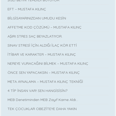
SİSLİ BEYİN TEHDİDİ BÜYÜYOR
EFT – MUSTAFA KILINÇ
BİLGİSAYARINIZDAN UMUDU KESİN
AFFETME KOD ÇÖZÜMÜ – MUSTAFA KILINÇ
AŞIRI STRES SAÇ BEYAZLATIYOR.
SINAV STRESİ İÇİN ALDIĞI İLAÇ KÖR ETTİ
İTİBAR VE KARAKTER – MUSTAFA KILINÇ
NEREYE VURACAĞINI BİLMEK – MUSTAFA KILINÇ
ÖNCE SEN YAPACAKSIN – MUSTAFA KILINÇ
META AYNALAMA – MUSTAFA KILINÇ TEKNİĞİ
4 TİP İNSAN VAR! SEN HANGİSİSİN?
MEB Denetiminden MEB Zayıf Karne Aldı…
TEK ÇOCUKLAR OBEZİTEYE DAHA YAKIN