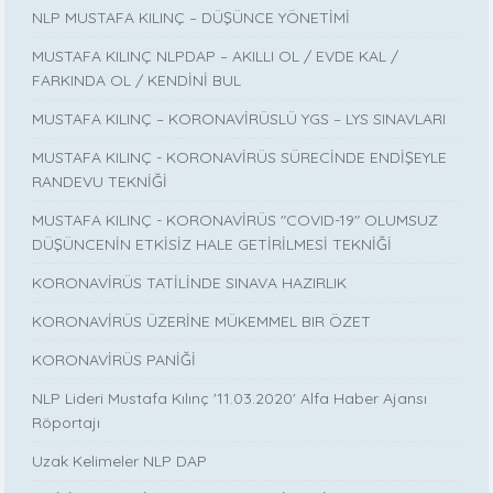
NLP MUSTAFA KILINÇ – DÜŞÜNCE YÖNETİMİ
MUSTAFA KILINÇ NLPDAP – AKILLI OL / EVDE KAL /
FARKINDA OL / KENDİNİ BUL
MUSTAFA KILINÇ – KORONAVİRÜSLÜ YGS – LYS SINAVLARI
MUSTAFA KILINÇ - KORONAVİRÜS SÜRECİNDE ENDİŞEYLE
RANDEVU TEKNİĞİ
MUSTAFA KILINÇ - KORONAVİRÜS "COVID-19" OLUMSUZ
DÜŞÜNCENİN ETKİSİZ HALE GETİRİLMESİ TEKNİĞİ
KORONAVİRÜS TATİLİNDE SINAVA HAZIRLIK
KORONAVİRÜS ÜZERİNE MÜKEMMEL BIR ÖZET
KORONAVİRÜS PANİĞİ
NLP Lideri Mustafa Kılınç '11.03.2020' Alfa Haber Ajansı
Röportajı
Uzak Kelimeler NLP DAP