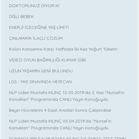
DOKTORUNUZ DİYOR Kİ
DİŞLİ BEBEK
ENERJİ İÇECEĞİNE YAŞ LİMİTİ
ÇINLAMAYA İLAÇLI ÇÖZÜM
Kolon Kanserine Karşı: Haftada İki Kez Yoğurt Tüketin
VİDEO OYUN BAĞIMLILIĞI KUMAR GİBİ
UZUN YAŞAMIN GENİ BULUNDU
LGS - YKS SINAVINDA HEYECAN
NLP Lideri Mustafa KILINÇ 10.05.2019’da 2. Kez “Nursel’in
Konukları” Programında CANLI Yayın Konuğuydu
Beyin Hücrelerini 4 Saat Aradan Sonra Çalıştırdılar
NLP Lideri Mustafa KILINÇ 05.04.2019'da ''Nursel’in
Konukları'' Programında CANLI Yayın Konuğuydu
DÜNYADA BİR İLK MUSTAFA KILINÇ İLE THETA 777 E TEMEL