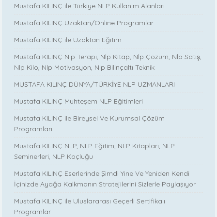
Mustafa KILINÇ ile Türkiye NLP Kullanım Alanları
Mustafa KILINÇ Uzaktan/Online Programlar
Mustafa KILINÇ ile Uzaktan Eğitim
Mustafa KILINÇ Nlp Terapi, Nlp Kitap, Nlp Çözüm, Nlp Satış,
Nlp Kilo, Nlp Motivasyon, Nlp Bilinçaltı Teknik
MUSTAFA KILINÇ DÜNYA/TÜRKİYE NLP UZMANLARI
Mustafa KILINÇ Muhteşem NLP Eğitimleri
Mustafa KILINÇ ile Bireysel Ve Kurumsal Çözüm
Programları
Mustafa KILINÇ NLP, NLP Eğitim, NLP Kitapları, NLP
Seminerleri, NLP Koçluğu
Mustafa KILINÇ Eserlerinde Şimdi Yine Ve Yeniden Kendi
İçinizde Ayağa Kalkmanın Stratejilerini Sizlerle Paylaşıyor
Mustafa KILINÇ ile Uluslararası Geçerli Sertifikalı
Programlar