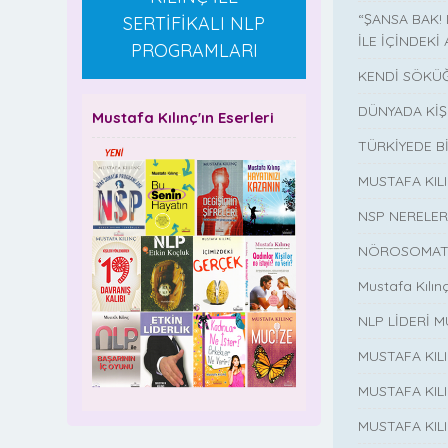
“ŞANSA BAK!
SERTİFİKALI NLP
İLE İÇİNDEKİ 
PROGRAMLARI
KENDİ SÖKÜĞ
DÜNYADA KİŞ
Mustafa Kılınç'ın Eserleri
TÜRKİYEDE B
MUSTAFA KI
NSP NERELER
NÖROSOMATİ
Mustafa Kılın
NLP LİDERİ M
MUSTAFA KIL
MUSTAFA KIL
MUSTAFA KIL