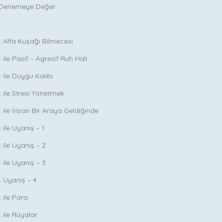
 Denemeye Değer
ç Alfa Kuşağı Bilmecesi
 ile Pasif – Agresif Ruh Hali
 ile Duygu Kalıbı
ç ile Stresi Yönetmek
ç ile İnsan Bir Araya Geldiğinde
 ile Uyanış – 1
 ile Uyanış – 2
 ile Uyanış – 3
ç Uyanış – 4
 ile Para
 ile Rüyalar