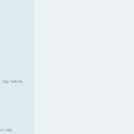
, Nlp Teknik,
on, Nlp