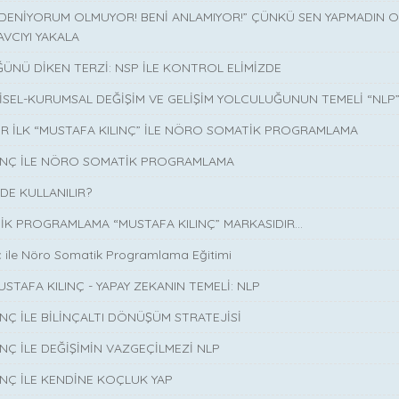
 DENİYORUM OLMUYOR! BENİ ANLAMIYOR!” ÇÜNKÜ SEN YAPMADIN O 
AVCIYI YAKALA
ÜNÜ DİKEN TERZİ: NSP İLE KONTROL ELİMİZDE
İSEL-KURUMSAL DEĞİŞİM VE GELİŞİM YOLCULUĞUNUN TEMELİ “NLP
İR İLK “MUSTAFA KILINÇ” İLE NÖRO SOMATİK PROGRAMLAMA
LINÇ İLE NÖRO SOMATİK PROGRAMLAMA
DE KULLANILIR?
K PROGRAMLAMA “MUSTAFA KILINÇ” MARKASIDIR…
ç ile Nöro Somatik Programlama Eğitimi
USTAFA KILINÇ - YAPAY ZEKANIN TEMELİ: NLP
INÇ İLE BİLİNÇALTI DÖNÜŞÜM STRATEJİSİ
INÇ İLE DEĞİŞİMİN VAZGEÇİLMEZİ NLP
INÇ İLE KENDİNE KOÇLUK YAP