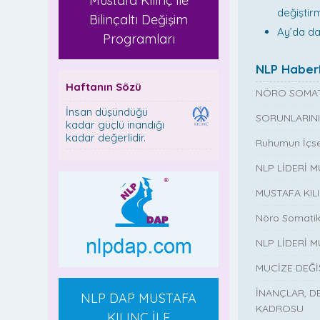
Mustafa Kılınç ile
değiştir
Bilinçaltı Değişim
Ay’da da
Programları
NLP Haberl
Haftanın Sözü
NÖRO SOMAT
İnsan düşündüğü
SORUNLARINI
kadar güçlü inandığı
kadar değerlidir.
Ruhumun İçse
NLP LİDERİ 
MUSTAFA KIL
Nöro Somatik
NLP LİDERİ M
MUCİZE DEĞ
İNANÇLAR, D
NLP DAP MUSTAFA
KADROSU
KILINÇ İLE