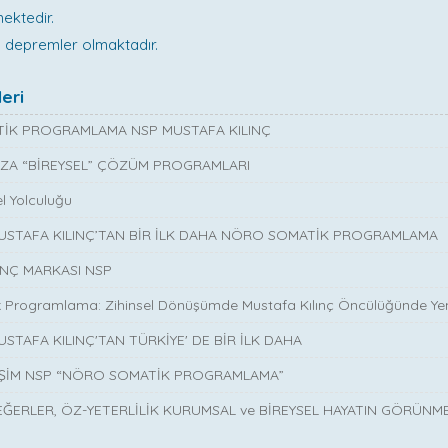
mektedir.
 depremler olmaktadır.
eri
İK PROGRAMLAMA NSP MUSTAFA KILINÇ
ZA “BİREYSEL” ÇÖZÜM PROGRAMLARI
l Yolculuğu
MUSTAFA KILINÇ’TAN BİR İLK DAHA NÖRO SOMATİK PROGRAMLAMA
INÇ MARKASI NSP
 Programlama: Zihinsel Dönüşümde Mustafa Kılınç Öncülüğünde Yen
USTAFA KILINÇ'TAN TÜRKİYE' DE BİR İLK DAHA
İŞİM NSP “NÖRO SOMATİK PROGRAMLAMA”
EĞERLER, ÖZ-YETERLİLİK KURUMSAL ve BİREYSEL HAYATIN GÖRÜNM