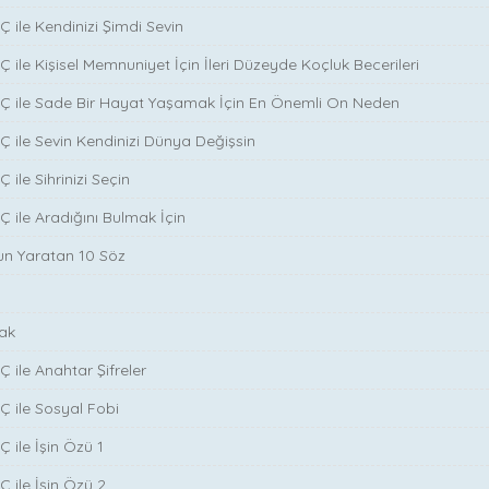
̧ ile Kendinizi Şimdi Sevin
̧ ile Kişisel Memnuniyet İçin İleri Düzeyde Koçluk Becerileri
NÇ ile Sade Bir Hayat Yaşamak İçin En Önemli On Neden
Ç ile Sevin Kendinizi Dünya Değişsin
 ile Sihrinizi Seçin
̧ ile Aradığını Bulmak İçin
run Yaratan 10 Söz
ak
̧ ile Anahtar Şifreler
Ç ile Sosyal Fobi
 ile İşin Özü 1
Ç ile İşin Özü 2