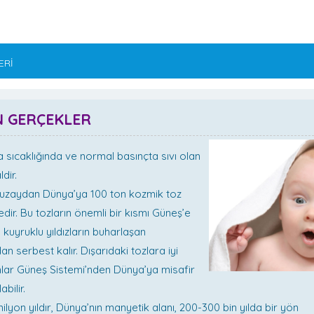
ERİ
N GERÇEKLER
a sıcaklığında ve normal basınçta sıvı olan
ldir.
uzaydan Dünya’ya 100 ton kozmik toz
dir. Bu tozların önemli bir kısmı Güneş’e
 kuyruklu yıldızların buharlaşan
an serbest kalır. Dışarıdaki tozlara iyi
nlar Güneş Sistemi’nden Dünya’ya misafir
abilir.
ilyon yıldır, Dünya’nın manyetik alanı, 200-300 bin yılda bir yön