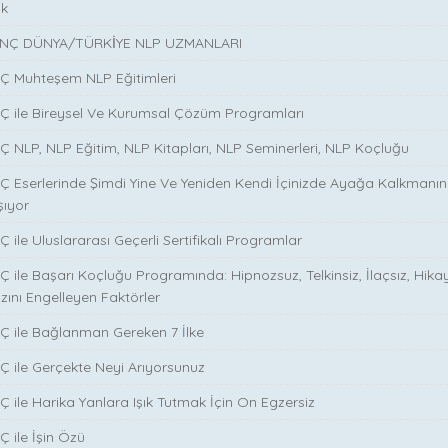
ik
NÇ DÜNYA/TÜRKİYE NLP UZMANLARI
NÇ Muhteşem NLP Eğitimleri
NÇ ile Bireysel Ve Kurumsal Çözüm Programları
Ç NLP, NLP Eğitim, NLP Kitapları, NLP Seminerleri, NLP Koçluğu
Ç Eserlerinde Şimdi Yine Ve Yeniden Kendi İçinizde Ayağa Kalkmanın S
şıyor
 ile Uluslararası Geçerli Sertifikalı Programlar
Ç ile Başarı Koçluğu Programında: Hipnozsuz, Telkinsiz, İlaçsız, Hika
zını Engelleyen Faktörler
Ç ile Bağlanman Gereken 7 İlke
Ç ile Gerçekte Neyi Arıyorsunuz
Ç ile Harika Yanlara Işık Tutmak İçin On Egzersiz
Ç ile İşin Özü