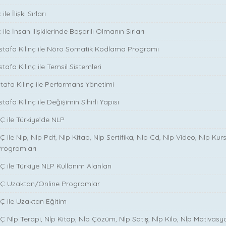
le İlişki Sırları
ile İnsan ilişkilerinde Başarılı Olmanın Sırları
stafa Kılınç ile Nöro Somatik Kodlama Programı
tafa Kılınç ile Temsil Sistemleri
stafa Kılınç ile Performans Yönetimi
tafa Kılınç ile Değişimin Sihirli Yapısı
̧ ile Türkiye’de NLP
̧ ile Nlp, Nlp Pdf, Nlp Kitap, Nlp Sertifika, Nlp Cd, Nlp Video, Nlp Kurs
Programları
̧ ile Türkiye NLP Kullanım Alanları
NÇ Uzaktan/Online Programlar
Ç ile Uzaktan Eğitim
 Nlp Terapi, Nlp Kitap, Nlp Çözüm, Nlp Satış, Nlp Kilo, Nlp Motivasy