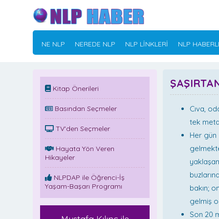
NE NLP
NEREDE NLP
NLP LİNKLERİ
NLP HABERL
ŞAŞIRTA
Kitap Önerileri
Basından Seçmeler
Cıva, od
tek meta
TV'den Seçmeler
Her gün 
gelmekte
Hayata Yön Veren
Hikayeler
yaklaşan
buzlarınd
NLPDAP ile Öğrenci-İş
Yaşam-Başarı Programı
bakın; o
gelmiş ol
Son 20 m