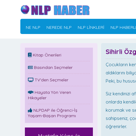
NE NLP
NEREDE NLP
NLP LİNKLERİ
NLP HABERL
Sihirli Ö
Kitap Önerileri
Çocukların ken
Basından Seçmeler
aldıklarını bil
TV'den Seçmeler
Peki, bu hususa
Hayata Yön Veren
Siz kendinizi 
Hikayeler
onlarda kendile
korumak ve sı
NLPDAP ile Öğrenci-İş
Yaşam-Başarı Programı
sahipseniz, ço
öğrenirler.