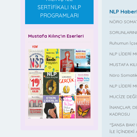
SERTİFİKALI NLP
NLP Haberl
PROGRAMLARI
NÖRO SOMAT
SORUNLARINI
Mustafa Kılınç'ın Eserleri
Ruhumun İçse
NLP LİDERİ 
MUSTAFA KIL
Nöro Somatik
NLP LİDERİ M
MUCİZE DEĞ
İNANÇLAR, D
KADROSU
“ŞANSA BAK!
İLE İÇİNDEKİ 