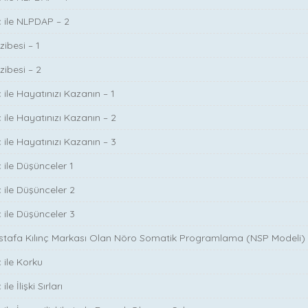
ç ile NLPDAP – 2
zibesi – 1
zibesi – 2
 ile Hayatınızı Kazanın – 1
 ile Hayatınızı Kazanın – 2
 ile Hayatınızı Kazanın – 3
 ile Düşünceler 1
ç ile Düşünceler 2
ç ile Düşünceler 3
ustafa Kılınç Markası Olan Nöro Somatik Programlama (NSP Modeli)
 ile Korku
le İlişki Sırları