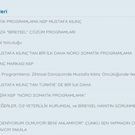
eri
İK PROGRAMLAMA NSP MUSTAFA KILINÇ
ZA “BİREYSEL” ÇÖZÜM PROGRAMLARI
l Yolculuğu
MUSTAFA KILINÇ’TAN BİR İLK DAHA NÖRO SOMATİK PROGRAMLAMA
INÇ MARKASI NSP
 Programlama: Zihinsel Dönüşümde Mustafa Kılınç Öncülüğünde Yen
USTAFA KILINÇ'TAN TÜRKİYE' DE BİR İLK DAHA
İŞİM NSP “NÖRO SOMATİK PROGRAMLAMA”
EĞERLER, ÖZ-YETERLİLİK KURUMSAL ve BİREYSEL HAYATIN GÖRÜNM
 DENİYORUM OLMUYOR! BENİ ANLAMIYOR!” ÇÜNKÜ SEN YAPMADIN O 
AVCIYI YAKALA