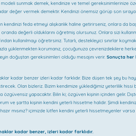
n modeli sunmak demek, kendinize ve temel gereksinimlerinize ö
ar değer vermek demektir. Kendinizi önemsiz görüp son sıraya ye
in kendinizi feda etmeyi alışkanlık haline getirirseniz, onlara da ba
ri oranda değerli olduklarını öğretmiş olursunuz. Onlara sizi kullan
ından kullanılmayı öğretirsiniz. Tutarlı, destekleyici sınırlar koyma
zla yüklenmekten korumanız, çocuğunuza çevrenizdekilere herke
reyin doğuştan gereksinimleri olduğu mesajını verir.
Sonuçta her 
klar kadar benzer izleri kadar farklıdır. Bize düşen tek şey bu hay
tirecek. Olan bizleriz. Bizim kendimize yüklediğimiz yeterlilik hissi b
 özgüvensiz yapacaktır. Bilin ki; özgüven kişinin içinden gelir. Dış
urum ve şartta kişinin kendini yeterli hissetme halidir. Şimdi kendiniz
 hazır mısınız? içimizde lütfen kendini yeterli hissetmeyenler vars
aklar kadar benzer, izleri kadar farklıdır.