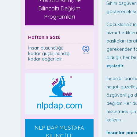
Mustafa Kılınç ile
Sihirli özgüve
Bilinçaltı Değişim
gösterecek kad
Programları
Çocuklarınız iç
hizmet ettikle
Haftanın Sözü
başkaları taraf
İnsan düşündüğü
gerekenden fa
kadar güçlü inandığı
olduğu, her bi
kadar değerlidir.
eşsizdir.
İnsanlar parma
hayatı güzelleş
özgüvenli ya da
değildir. Her d
hissetmek için
kalksın…
NLP DAP MUSTAFA
İnsanlar parm
KILINÇ İLE