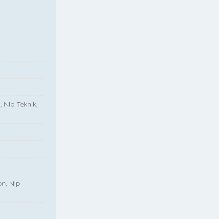
, Nlp Teknik,
on, Nlp