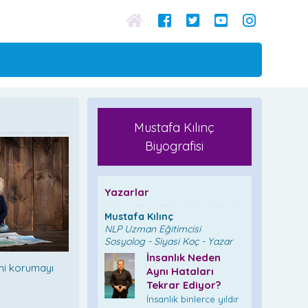
Mustafa Kılınç
Biyografisi
Yazarlar
Mustafa Kılınç
NLP Uzman Eğitimcisi
Sosyolog - Siyasi Koç - Yazar
İnsanlık Neden
ini korumayı
Aynı Hataları
Tekrar Ediyor?
İnsanlık binlerce yıldır