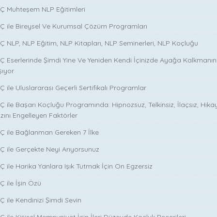
NÇ Muhteşem NLP Eğitimleri
NÇ ile Bireysel Ve Kurumsal Çözüm Programları
Ç NLP, NLP Eğitim, NLP Kitapları, NLP Seminerleri, NLP Koçluğu
Ç Eserlerinde Şimdi Yine Ve Yeniden Kendi İçinizde Ayağa Kalkmanın S
şıyor
 ile Uluslararası Geçerli Sertifikalı Programlar
Ç ile Başarı Koçluğu Programında: Hipnozsuz, Telkinsiz, İlaçsız, Hika
zını Engelleyen Faktörler
Ç ile Bağlanman Gereken 7 İlke
Ç ile Gerçekte Neyi Arıyorsunuz
Ç ile Harika Yanlara Işık Tutmak İçin On Egzersiz
Ç ile İşin Özü
̧ ile Kendinizi Şimdi Sevin