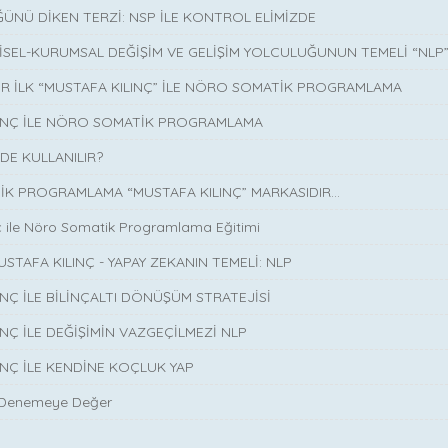
ÜNÜ DİKEN TERZİ: NSP İLE KONTROL ELİMİZDE
İSEL-KURUMSAL DEĞİŞİM VE GELİŞİM YOLCULUĞUNUN TEMELİ “NLP
İR İLK “MUSTAFA KILINÇ” İLE NÖRO SOMATİK PROGRAMLAMA
LINÇ İLE NÖRO SOMATİK PROGRAMLAMA
DE KULLANILIR?
K PROGRAMLAMA “MUSTAFA KILINÇ” MARKASIDIR…
ç ile Nöro Somatik Programlama Eğitimi
USTAFA KILINÇ - YAPAY ZEKANIN TEMELİ: NLP
INÇ İLE BİLİNÇALTI DÖNÜŞÜM STRATEJİSİ
INÇ İLE DEĞİŞİMİN VAZGEÇİLMEZİ NLP
INÇ İLE KENDİNE KOÇLUK YAP
 Denemeye Değer