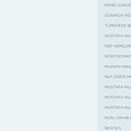
KENDİ SÖKÜĞ
DÜNYADA KİŞ
TÜRKİYEDE B
MUSTAFA KI
NSP NERELER
NÖROSOMATİ
Mustafa Kılın
NLP LİDERİ M
MUSTAFA KIL
MUSTAFA KIL
MUSTAFA KIL
Mutlu Olmak
İkna Sırrı