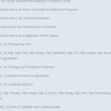
ile İnsan ilişkilerinde Başarılı Olmanın Sırları
stafa Kılınç ile Nöro Somatik Kodlama Programı
tafa Kılınç ile Temsil Sistemleri
stafa Kılınç ile Performans Yönetimi
tafa Kılınç ile Değişimin Sihirli Yapısı
̧ ile Türkiye’de NLP
̧ ile Nlp, Nlp Pdf, Nlp Kitap, Nlp Sertifika, Nlp Cd, Nlp Video, Nlp Kurs
Programları
̧ ile Türkiye NLP Kullanım Alanları
NÇ Uzaktan/Online Programlar
Ç ile Uzaktan Eğitim
 Nlp Terapi, Nlp Kitap, Nlp Çözüm, Nlp Satış, Nlp Kilo, Nlp Motivasy
ik
NÇ DÜNYA/TÜRKİYE NLP UZMANLARI