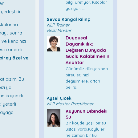
bilgi üretiyor. Kitaplar
zen
yazıyor. ...
rleştirir.
Sevda Kangal Kılınç
şkalarına
NLP Trainer
Reiki Master
mayı, sonra
Duygusal
k ve kendinizi
Dayanıklılık:
sin önemli
Değişen Dünyada
Güçlü Kalabilmenin
birey özel ve
Anahtarı
Günümüz dünyasında
bireyler, hızlı
at bizim. Bu
değişimlere, artan
izi ya
belirs...
tan kaynaklı
Aysel Çiçek
i yeterli
NLP Master Practitioner
Kuyunun Dibindeki
a ayağa
Su
Bir köyde yaşlı bir su
ustası vardı.Köylüler
ne zaman bir ku...