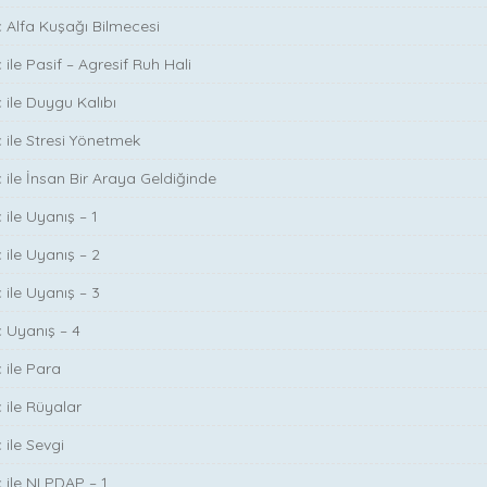
ç Alfa Kuşağı Bilmecesi
 ile Pasif – Agresif Ruh Hali
 ile Duygu Kalıbı
ç ile Stresi Yönetmek
ç ile İnsan Bir Araya Geldiğinde
 ile Uyanış – 1
 ile Uyanış – 2
 ile Uyanış – 3
ç Uyanış – 4
 ile Para
 ile Rüyalar
 ile Sevgi
ç ile NLPDAP – 1