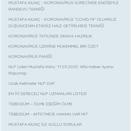
MUSTAFA KILINÇ - KORONAVİRÜS SÜRECİNDE ENDİŞEYLE
RANDEVU TEKNİĞİ
MUSTAFA KILINÇ - KORONAVİRÜS "COVID-19" OLUMSUZ
DÜŞÜNCENİN ETKİSİZ HALE GETİRİLMESİ TEKNİĞİ
KORONAVİRÜS TATİLİNDE SINAVA HAZIRLIK
KORONAVİRÜS ÜZERİNE MÜKEMMEL BIR ÖZET
KORONAVİRÜS PANİĞİ
NLP Lideri Mustafa Kılınç '11.03.2020' Alfa Haber Ajansı
Röportajı
Uzak Kelimeler NLP DAP
EN İYİ DERECELİ NLP UZMANLARI LİSTESİ
TEBESSÜM – ÖLME EŞEĞİM ÖLME
TEBESSÜM - AFFETMEYE HAKKIN VAR MI?
MUSTAFA KILINÇ İLE GÜÇLÜ SORULAR