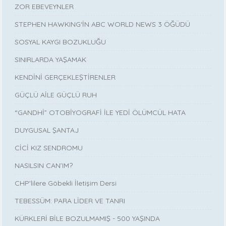
ZOR EBEVEYNLER
STEPHEN HAWKING‘İN ABC WORLD NEWS 3 ÖĞÜDÜ
SOSYAL KAYGI BOZUKLUĞU
SINIRLARDA YAŞAMAK
KENDİNİ GERÇEKLEŞTİRENLER
GÜÇLÜ AİLE GÜÇLÜ RUH
“GANDHİ” OTOBİYOGRAFİ İLE YEDİ ÖLÜMCÜL HATA
DUYGUSAL ŞANTAJ
CİCİ KIZ SENDROMU
NASILSIN CAN’IM?
CHP'lilere Göbekli İletişim Dersi
TEBESSÜM: PARA LİDER VE TANRI
KÜRKLERİ BİLE BOZULMAMIŞ - 500 YAŞINDA