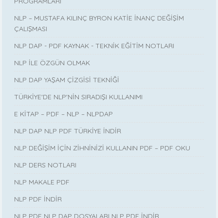
PROGRAMLARI
NLP – MUSTAFA KILINÇ BYRON KATİE İNANÇ DEĞİŞİM
ÇALIŞMASI
NLP DAP - PDF KAYNAK - TEKNİK EĞİTİM NOTLARI
NLP İLE ÖZGÜN OLMAK
NLP DAP YAŞAM ÇİZGİSİ TEKNİĞİ
TÜRKİYE'DE NLP'NİN SIRADIŞI KULLANIMI
E KİTAP – PDF – NLP – NLPDAP
NLP DAP NLP PDF TÜRKİYE İNDİR
NLP DEĞİŞİM İÇİN ZİHNİNİZİ KULLANIN PDF – PDF OKU
NLP DERS NOTLARI
NLP MAKALE PDF
NLP PDF İNDİR
NLP PDF NLP DAP DOSYALARI NLP PDF İNDİR