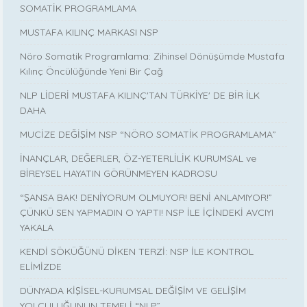
SOMATİK PROGRAMLAMA
MUSTAFA KILINÇ MARKASI NSP
Nöro Somatik Programlama: Zihinsel Dönüşümde Mustafa
Kılınç Öncülüğünde Yeni Bir Çağ
NLP LİDERİ MUSTAFA KILINÇ'TAN TÜRKİYE' DE BİR İLK
DAHA
MUCİZE DEĞİŞİM NSP “NÖRO SOMATİK PROGRAMLAMA”
İNANÇLAR, DEĞERLER, ÖZ-YETERLİLİK KURUMSAL ve
BİREYSEL HAYATIN GÖRÜNMEYEN KADROSU
“ŞANSA BAK! DENİYORUM OLMUYOR! BENİ ANLAMIYOR!”
ÇÜNKÜ SEN YAPMADIN O YAPTI! NSP İLE İÇİNDEKİ AVCIYI
YAKALA
KENDİ SÖKÜĞÜNÜ DİKEN TERZİ: NSP İLE KONTROL
ELİMİZDE
DÜNYADA KİŞİSEL-KURUMSAL DEĞİŞİM VE GELİŞİM
YOLCULUĞUNUN TEMELİ “NLP”