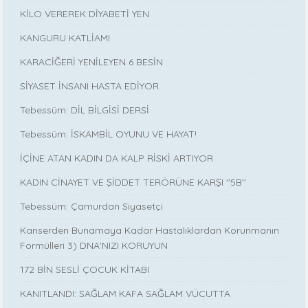
KİLO VEREREK DİYABETİ YEN
KANGURU KATLİAMI
KARACİĞERİ YENİLEYEN 6 BESİN
SİYASET İNSANI HASTA EDİYOR
Tebessüm: DİL BİLGİSİ DERSİ
Tebessüm: İSKAMBİL OYUNU VE HAYAT!
İÇİNE ATAN KADIN DA KALP RİSKİ ARTIYOR
KADIN CİNAYET VE ŞİDDET TERÖRÜNE KARŞI ''5B''
Tebessüm: Çamurdan Siyasetçi
Kanserden Bunamaya Kadar Hastalıklardan Korunmanın
Formülleri 3) DNA'NIZI KORUYUN
172 BİN SESLİ ÇOCUK KİTABI
KANITLANDI: SAĞLAM KAFA SAĞLAM VÜCUTTA