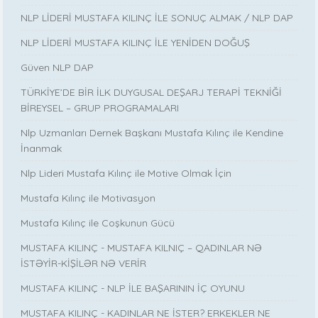
NLP LİDERİ MUSTAFA KILINÇ İLE SONUÇ ALMAK / NLP DAP
NLP LİDERİ MUSTAFA KILINÇ İLE YENİDEN DOĞUŞ
Güven NLP DAP
TÜRKİYE’DE BİR İLK DUYGUSAL DEŞARJ TERAPİ TEKNİĞİ
BİREYSEL – GRUP PROGRAMALARI
Nlp Uzmanları Dernek Başkanı Mustafa Kılınç ile Kendine
İnanmak
Nlp Lideri Mustafa Kılınç ile Motive Olmak İçin
Mustafa Kılınç ile Motivasyon
Mustafa Kılınç ile Coşkunun Gücü
MUSTAFA KILINÇ - MUSTAFA KILNIÇ – QADINLAR NƏ
İSTƏYİR-KİŞİLƏR NƏ VERİR
MUSTAFA KILINÇ - NLP İLE BAŞARININ İÇ OYUNU
MUSTAFA KILINÇ - KADINLAR NE İSTER? ERKEKLER NE