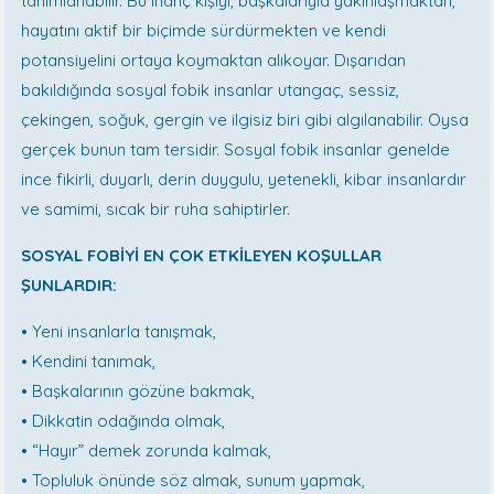
tanımlanabilir. Bu inanç kişiyi, başkalarıyla yakınlaşmaktan,
hayatını aktif bir biçimde sürdürmekten ve kendi
potansiyelini ortaya koymaktan alıkoyar. Dışarıdan
bakıldığında sosyal fobik insanlar utangaç, sessiz,
çekingen, soğuk, gergin ve ilgisiz biri gibi algılanabilir. Oysa
gerçek bunun tam tersidir. Sosyal fobik insanlar genelde
ince fikirli, duyarlı, derin duygulu, yetenekli, kibar insanlardır
ve samimi, sıcak bir ruha sahiptirler.
SOSYAL FOBİYİ EN ÇOK ETKİLEYEN KOŞULLAR
ŞUNLARDIR:
• Yeni insanlarla tanışmak,
• Kendini tanımak,
• Başkalarının gözüne bakmak,
• Dikkatin odağında olmak,
• “Hayır” demek zorunda kalmak,
• Topluluk önünde söz almak, sunum yapmak,