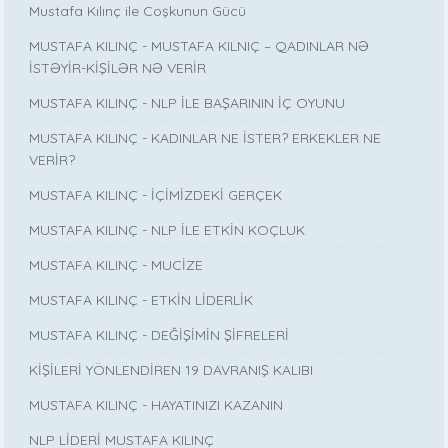
Mustafa Kılınç ile Coşkunun Gücü
MUSTAFA KILINÇ - MUSTAFA KILNIÇ – QADINLAR NƏ
İSTƏYİR-KİŞİLƏR NƏ VERİR
MUSTAFA KILINÇ - NLP İLE BAŞARININ İÇ OYUNU
MUSTAFA KILINÇ - KADINLAR NE İSTER? ERKEKLER NE
VERİR?
MUSTAFA KILINÇ - İÇİMİZDEKİ GERÇEK
MUSTAFA KILINÇ - NLP İLE ETKİN KOÇLUK
MUSTAFA KILINÇ - MUCİZE
MUSTAFA KILINÇ - ETKİN LİDERLİK
MUSTAFA KILINÇ - DEĞİŞİMİN ŞİFRELERİ
KİŞİLERİ YÖNLENDİREN 19 DAVRANIŞ KALIBI
MUSTAFA KILINÇ - HAYATINIZI KAZANIN
NLP LİDERİ MUSTAFA KILINÇ