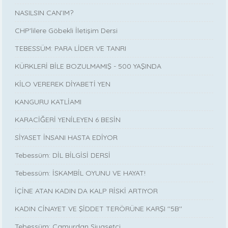
NASILSIN CAN’IM?
CHP'lilere Göbekli İletişim Dersi
TEBESSÜM: PARA LİDER VE TANRI
KÜRKLERİ BİLE BOZULMAMIŞ - 500 YAŞINDA
KİLO VEREREK DİYABETİ YEN
KANGURU KATLİAMI
KARACİĞERİ YENİLEYEN 6 BESİN
SİYASET İNSANI HASTA EDİYOR
Tebessüm: DİL BİLGİSİ DERSİ
Tebessüm: İSKAMBİL OYUNU VE HAYAT!
İÇİNE ATAN KADIN DA KALP RİSKİ ARTIYOR
KADIN CİNAYET VE ŞİDDET TERÖRÜNE KARŞI ''5B''
Tebessüm: Çamurdan Siyasetçi