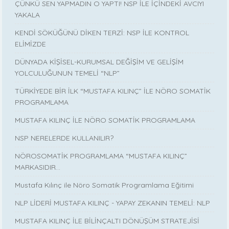
ÇÜNKÜ SEN YAPMADIN O YAPTI! NSP İLE İÇİNDEKİ AVCIYI
YAKALA
KENDİ SÖKÜĞÜNÜ DİKEN TERZİ: NSP İLE KONTROL
ELİMİZDE
DÜNYADA KİŞİSEL-KURUMSAL DEĞİŞİM VE GELİŞİM
YOLCULUĞUNUN TEMELİ “NLP”
TÜRKİYEDE BİR İLK “MUSTAFA KILINÇ” İLE NÖRO SOMATİK
PROGRAMLAMA
MUSTAFA KILINÇ İLE NÖRO SOMATİK PROGRAMLAMA
NSP NERELERDE KULLANILIR?
NÖROSOMATİK PROGRAMLAMA “MUSTAFA KILINÇ”
MARKASIDIR…
Mustafa Kılınç ile Nöro Somatik Programlama Eğitimi
NLP LİDERİ MUSTAFA KILINÇ - YAPAY ZEKANIN TEMELİ: NLP
MUSTAFA KILINÇ İLE BİLİNÇALTI DÖNÜŞÜM STRATEJİSİ