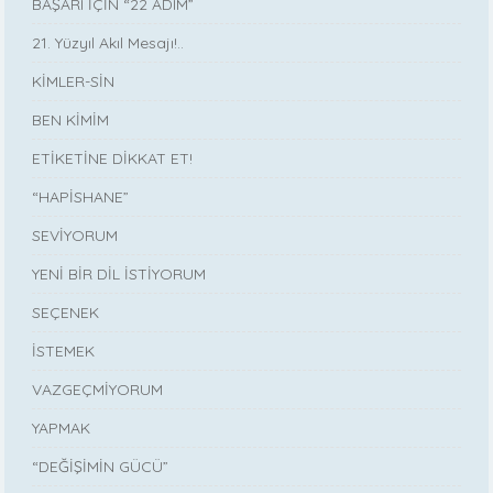
BAŞARI İÇİN “22 ADIM”
21. Yüzyıl Akıl Mesajı!..
KİMLER-SİN
BEN KİMİM
ETİKETİNE DİKKAT ET!
“HAPİSHANE”
SEVİYORUM
YENİ BİR DİL İSTİYORUM
SEÇENEK
İSTEMEK
VAZGEÇMİYORUM
YAPMAK
“DEĞİŞİMİN GÜCÜ”