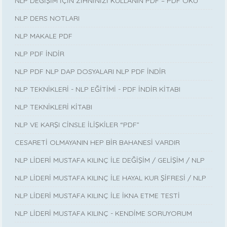
NLP DEĞİŞİM İÇİN ZİHNİNİZİ KULLANIN PDF – PDF OKU
NLP DERS NOTLARI
NLP MAKALE PDF
NLP PDF İNDİR
NLP PDF NLP DAP DOSYALARI NLP PDF İNDİR
NLP TEKNİKLERİ - NLP EĞİTİMİ - PDF İNDİR KİTABI
NLP TEKNİKLERİ KİTABI
NLP VE KARŞI CİNSLE İLİŞKİLER “PDF”
CESARETİ OLMAYANIN HEP BİR BAHANESİ VARDIR
NLP LİDERİ MUSTAFA KILINÇ İLE DEĞİŞİM / GELİŞİM / NLP
NLP LİDERİ MUSTAFA KILINÇ İLE HAYAL KUR ŞİFRESİ / NLP
NLP LİDERİ MUSTAFA KILINÇ İLE İKNA ETME TESTİ
NLP LİDERİ MUSTAFA KILINÇ - KENDİME SORUYORUM