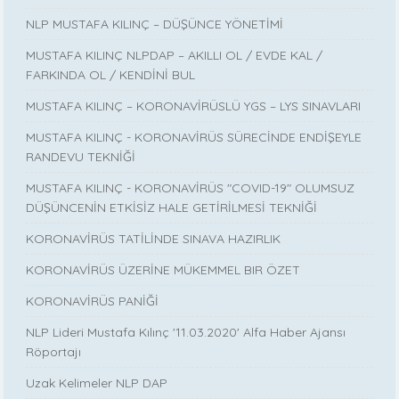
NLP MUSTAFA KILINÇ – DÜŞÜNCE YÖNETİMİ
MUSTAFA KILINÇ NLPDAP – AKILLI OL / EVDE KAL /
FARKINDA OL / KENDİNİ BUL
MUSTAFA KILINÇ – KORONAVİRÜSLÜ YGS – LYS SINAVLARI
MUSTAFA KILINÇ - KORONAVİRÜS SÜRECİNDE ENDİŞEYLE
RANDEVU TEKNİĞİ
MUSTAFA KILINÇ - KORONAVİRÜS "COVID-19" OLUMSUZ
DÜŞÜNCENİN ETKİSİZ HALE GETİRİLMESİ TEKNİĞİ
KORONAVİRÜS TATİLİNDE SINAVA HAZIRLIK
KORONAVİRÜS ÜZERİNE MÜKEMMEL BIR ÖZET
KORONAVİRÜS PANİĞİ
NLP Lideri Mustafa Kılınç '11.03.2020' Alfa Haber Ajansı
Röportajı
Uzak Kelimeler NLP DAP