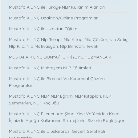
Mustafa KILINÇ ile Türkiye NLP Kullanım Alanları
Mustafa KILINÇ Uzaktan/Online Programlar
Mustafa KILINÇ ile Uzaktan Eğitim
Mustafa KILINÇ Nlp Terapi, Nlp Kitap, Nlp Çözüm, Nlp Satış,
Nlp Kilo, Nlp Motivasyon, Nlp Bilinçaltı Teknik
MUSTAFA KILINÇ DÜNYA/TÜRKİYE NLP UZMANLARI
Mustafa KILINÇ Muhteşem NLP Eğitimleri
Mustafa KILINÇ ile Bireysel Ve Kurumsal Çözüm
Programları
Mustafa KILINÇ NLP, NLP Eğitim, NLP Kitapları, NLP
Seminerleri, NLP Koçluğu
Mustafa KILINÇ Eserlerinde Şimdi Yine Ve Yeniden Kendi
İçinizde Ayağa Kalkmanın Stratejilerini Sizlerle Paylaşıyor
Mustafa KILINÇ ile Uluslararası Geçerli Sertifikalı
Programlar