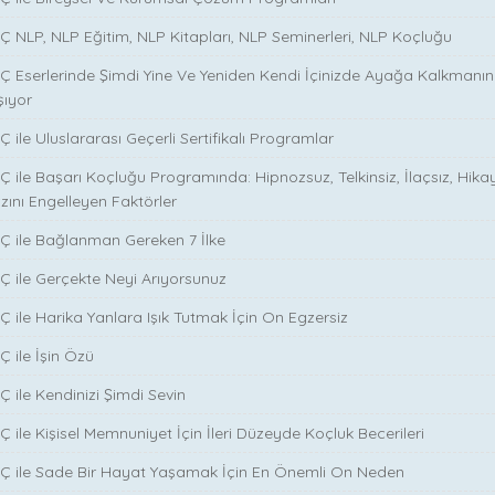
Ç NLP, NLP Eğitim, NLP Kitapları, NLP Seminerleri, NLP Koçluğu
Ç Eserlerinde Şimdi Yine Ve Yeniden Kendi İçinizde Ayağa Kalkmanın S
şıyor
 ile Uluslararası Geçerli Sertifikalı Programlar
Ç ile Başarı Koçluğu Programında: Hipnozsuz, Telkinsiz, İlaçsız, Hika
zını Engelleyen Faktörler
Ç ile Bağlanman Gereken 7 İlke
Ç ile Gerçekte Neyi Arıyorsunuz
Ç ile Harika Yanlara Işık Tutmak İçin On Egzersiz
Ç ile İşin Özü
̧ ile Kendinizi Şimdi Sevin
̧ ile Kişisel Memnuniyet İçin İleri Düzeyde Koçluk Becerileri
NÇ ile Sade Bir Hayat Yaşamak İçin En Önemli On Neden