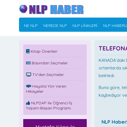
NE NLP
NEREDE NLP
NLP LİNKLERİ
NLP HABERL
TELEFON
Kitap Önerileri
KANADA’daki Br
Basından Seçmeler
ortamlarda sık
TV'den Seçmeler
belirledi.
Hayata Yön Veren
Buna göre, tel
Hikayeler
kaybediyor ve 
NLPDAP ile Öğrenci-İş
Yaşam-Başarı Programı
NLP Haberl