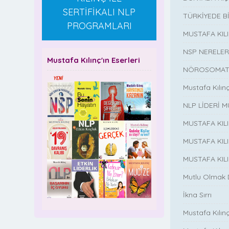
SERTİFİKALI NLP
TÜRKİYEDE B
PROGRAMLARI
MUSTAFA KI
NSP NERELER
Mustafa Kılınç'ın Eserleri
NÖROSOMATİ
Mustafa Kılın
NLP LİDERİ M
MUSTAFA KIL
MUSTAFA KIL
MUSTAFA KIL
Mutlu Olmak
İkna Sırrı
Mustafa Kılın