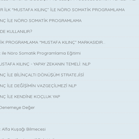
İR İLK “MUSTAFA KILINÇ” İLE NÖRO SOMATİK PROGRAMLAMA
LINÇ İLE NÖRO SOMATİK PROGRAMLAMA
DE KULLANILIR?
K PROGRAMLAMA “MUSTAFA KILINÇ” MARKASIDIR…
ç ile Nöro Somatik Programlama Eğitimi
USTAFA KILINÇ - YAPAY ZEKANIN TEMELİ: NLP
INÇ İLE BİLİNÇALTI DÖNÜŞÜM STRATEJİSİ
INÇ İLE DEĞİŞİMİN VAZGEÇİLMEZİ NLP
INÇ İLE KENDİNE KOÇLUK YAP
 Denemeye Değer
ç Alfa Kuşağı Bilmecesi