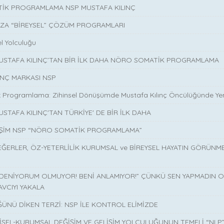
İK PROGRAMLAMA NSP MUSTAFA KILINÇ
ZA “BİREYSEL” ÇÖZÜM PROGRAMLARI
l Yolculuğu
MUSTAFA KILINÇ’TAN BİR İLK DAHA NÖRO SOMATİK PROGRAMLAMA
INÇ MARKASI NSP
 Programlama: Zihinsel Dönüşümde Mustafa Kılınç Öncülüğünde Yen
USTAFA KILINÇ'TAN TÜRKİYE' DE BİR İLK DAHA
İŞİM NSP “NÖRO SOMATİK PROGRAMLAMA”
EĞERLER, ÖZ-YETERLİLİK KURUMSAL ve BİREYSEL HAYATIN GÖRÜNM
 DENİYORUM OLMUYOR! BENİ ANLAMIYOR!” ÇÜNKÜ SEN YAPMADIN O 
AVCIYI YAKALA
ÜNÜ DİKEN TERZİ: NSP İLE KONTROL ELİMİZDE
İSEL-KURUMSAL DEĞİŞİM VE GELİŞİM YOLCULUĞUNUN TEMELİ “NLP