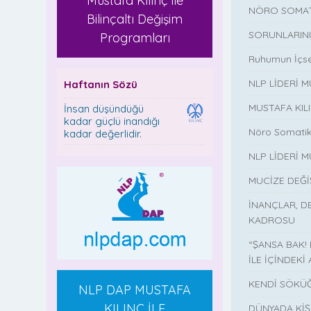
Mustafa Kılınç ile
NÖRO SOMAT
Bilinçaltı Değişim
SORUNLARINI
Programları
Ruhumun İçse
NLP LİDERİ 
Haftanın Sözü
MUSTAFA KIL
İnsan düşündüğü
kadar güçlü inandığı
Nöro Somatik
kadar değerlidir.
NLP LİDERİ M
MUCİZE DEĞ
İNANÇLAR, D
KADROSU
“ŞANSA BAK!
İLE İÇİNDEKİ 
KENDİ SÖKÜĞ
NLP DAP MUSTAFA
KILINÇ İLE
DÜNYADA KİŞ