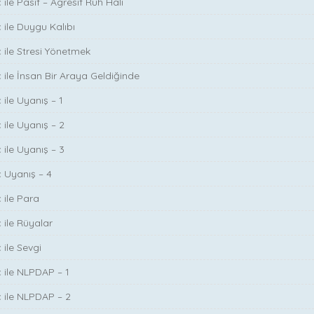
 ile Pasif – Agresif Ruh Hali
 ile Duygu Kalıbı
ç ile Stresi Yönetmek
ç ile İnsan Bir Araya Geldiğinde
 ile Uyanış – 1
 ile Uyanış – 2
 ile Uyanış – 3
ç Uyanış – 4
 ile Para
 ile Rüyalar
 ile Sevgi
ç ile NLPDAP – 1
ç ile NLPDAP – 2