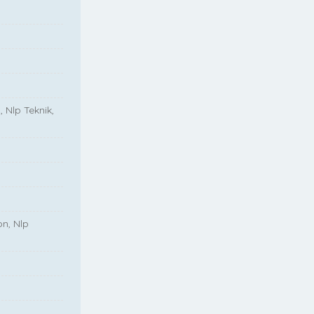
, Nlp Teknik,
on, Nlp