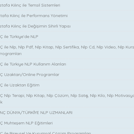
tafa Kılınç ile Temsil Sistemleri
stafa Kılınç ile Performans Yönetimi
tafa Kılınç ile Değişimin Sihirli Yapısı
̧ ile Türkiye’de NLP
̧ ile Nlp, Nlp Pdf, Nlp Kitap, Nlp Sertifika, Nlp Cd, Nlp Video, Nlp Kurs
Programları
̧ ile Türkiye NLP Kullanım Alanları
NÇ Uzaktan/Online Programlar
Ç ile Uzaktan Eğitim
 Nlp Terapi, Nlp Kitap, Nlp Çözüm, Nlp Satış, Nlp Kilo, Nlp Motivasy
ik
NÇ DÜNYA/TÜRKİYE NLP UZMANLARI
NÇ Muhteşem NLP Eğitimleri
NÇ ile Bireysel Ve Kurumsal Çözüm Programları