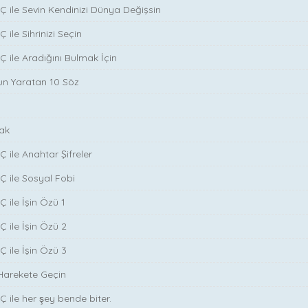
Ç ile Sevin Kendinizi Dünya Değişsin
 ile Sihrinizi Seçin
̧ ile Aradığını Bulmak İçin
run Yaratan 10 Söz
ak
̧ ile Anahtar Şifreler
Ç ile Sosyal Fobi
 ile İşin Özü 1
Ç ile İşin Özü 2
Ç ile İşin Özü 3
Harekete Geçin
̧ ile her şey bende biter.