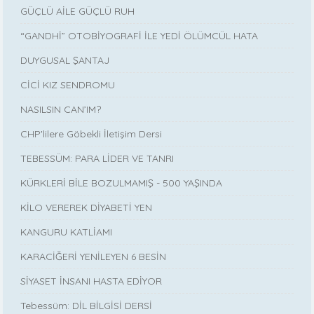
GÜÇLÜ AİLE GÜÇLÜ RUH
“GANDHİ” OTOBİYOGRAFİ İLE YEDİ ÖLÜMCÜL HATA
DUYGUSAL ŞANTAJ
CİCİ KIZ SENDROMU
NASILSIN CAN’IM?
CHP'lilere Göbekli İletişim Dersi
TEBESSÜM: PARA LİDER VE TANRI
KÜRKLERİ BİLE BOZULMAMIŞ - 500 YAŞINDA
KİLO VEREREK DİYABETİ YEN
KANGURU KATLİAMI
KARACİĞERİ YENİLEYEN 6 BESİN
SİYASET İNSANI HASTA EDİYOR
Tebessüm: DİL BİLGİSİ DERSİ