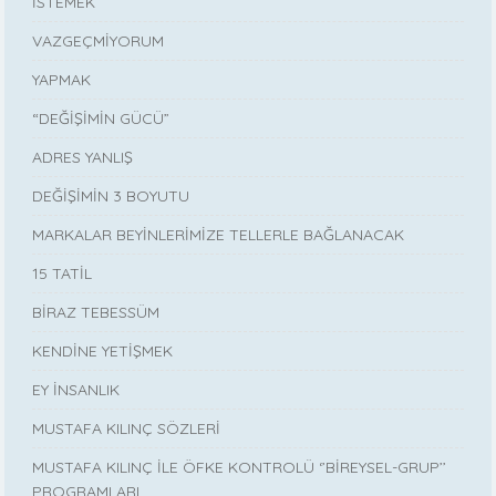
İSTEMEK
VAZGEÇMİYORUM
YAPMAK
“DEĞİŞİMİN GÜCÜ”
ADRES YANLIŞ
DEĞİŞİMİN 3 BOYUTU
MARKALAR BEYİNLERİMİZE TELLERLE BAĞLANACAK
15 TATİL
BİRAZ TEBESSÜM
KENDİNE YETİŞMEK
EY İNSANLIK
MUSTAFA KILINÇ SÖZLERİ
MUSTAFA KILINÇ İLE ÖFKE KONTROLÜ ‘’BİREYSEL-GRUP’’
PROGRAMLARI