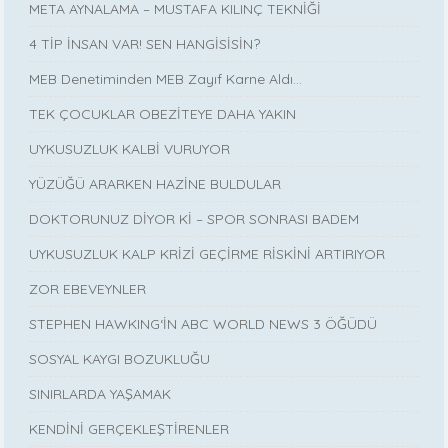
META AYNALAMA – MUSTAFA KILINÇ TEKNİĞİ
4 TİP İNSAN VAR! SEN HANGİSİSİN?
MEB Denetiminden MEB Zayıf Karne Aldı…
TEK ÇOCUKLAR OBEZİTEYE DAHA YAKIN
UYKUSUZLUK KALBİ VURUYOR
YÜZÜĞÜ ARARKEN HAZİNE BULDULAR
DOKTORUNUZ DİYOR Kİ – SPOR SONRASI BADEM
UYKUSUZLUK KALP KRİZİ GEÇİRME RİSKİNİ ARTIRIYOR
ZOR EBEVEYNLER
STEPHEN HAWKING‘İN ABC WORLD NEWS 3 ÖĞÜDÜ
SOSYAL KAYGI BOZUKLUĞU
SINIRLARDA YAŞAMAK
KENDİNİ GERÇEKLEŞTİRENLER