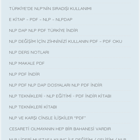
TÜRKİYE'DE NLP'NİN SIRADIŞI KULLANIMI
E KİTAP – PDF – NLP – NLPDAP
NLP DAP NLP PDF TÜRKİYE İNDİR
NLP DEĞİŞİM İÇİN ZİHNİNİZİ KULLANIN PDF – PDF OKU
NLP DERS NOTLARI
NLP MAKALE PDF
NLP PDF İNDİR
NLP PDF NLP DAP DOSYALARI NLP PDF İNDİR
NLP TEKNİKLERİ - NLP EĞİTİMİ - PDF İNDİR KİTABI
NLP TEKNİKLERİ KİTABI
NLP VE KARŞI CİNSLE İLİŞKİLER “PDF”
CESARETİ OLMAYANIN HEP BİR BAHANESİ VARDIR
NLP LİDERİ MUSTAFA KILINÇ İLE DEĞİŞİM / GELİŞİM / NLP