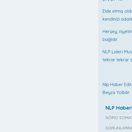
Elde etmiş old
kendinizi adad
Herşey; niyetin
bağlıdır.
NLP Lideri Must
tekrar tekrar ç
Nlp Haber Edi
Beyza Yolbilir
NLP Haberl
NÖRO SOMAT
SORUNLARINI