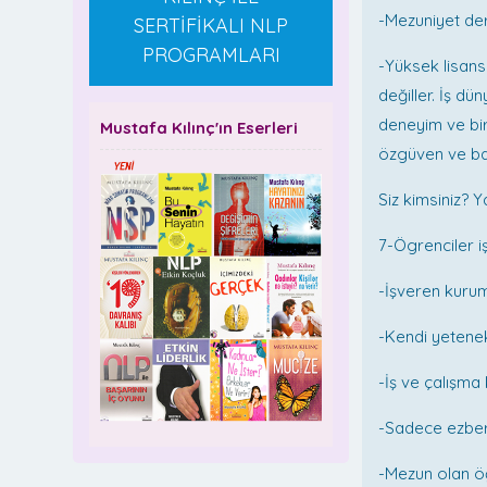
-Mezuniyet de
SERTİFİKALI NLP
PROGRAMLARI
-Yüksek lisans
değiller. İş dü
deneyim ve bir
Mustafa Kılınç'ın Eserleri
özgüven ve bak
Siz kimsiniz? 
7-Ögrenciler i
-İşveren kurum
-Kendi yetenekl
-İş ve çalışma
-Sadece ezberl
-Mezun olan öğ