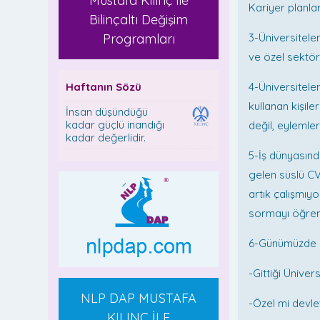
Mustafa Kılınç ile
Kariyer planları
Bilinçaltı Değişim
Programları
3-Üniversitele
ve özel sektör
Haftanın Sözü
4-Üniversiteler
kullanan kişil
İnsan düşündüğü
kadar güçlü inandığı
değil, eylemler
kadar değerlidir.
5-İş dünyasınd
gelen süslü CV
artık çalışmıy
sormayı öğren
6-Günümüzde ha
-Gittiği Üniver
NLP DAP MUSTAFA
-Özel mi devle
KILINÇ İLE