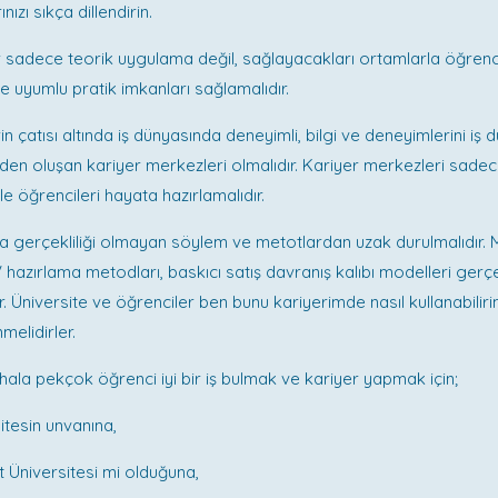
nızı sıkça dillendirin.
r sadece teorik uygulama değil, sağlayacakları ortamlarla öğrenc
e uyumlu pratik imkanları sağlamalıdır.
in çatısı altında iş dünyasında deneyimli, bilgi ve deneyimlerini iş
erden oluşan kariyer merkezleri olmalıdır. Kariyer merkezleri sade
le öğrencileri hayata hazırlamalıdır.
a gerçekliliği olmayan söylem ve metotlardan uzak durulmalıdır.
 hazırlama metodları, baskıcı satış davranış kalıbı modelleri ge
or. Üniversite ve öğrenciler ben bunu kariyerimde nasıl kullanabili
melidirler.
la pekçok öğrenci iyi bir iş bulmak ve kariyer yapmak için;
sitesin unvanına,
t Üniversitesi mi olduğuna,