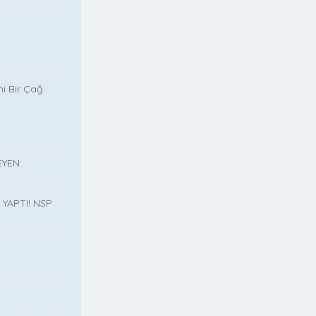
i Bir Çağ
EYEN
YAPTI! NSP
”