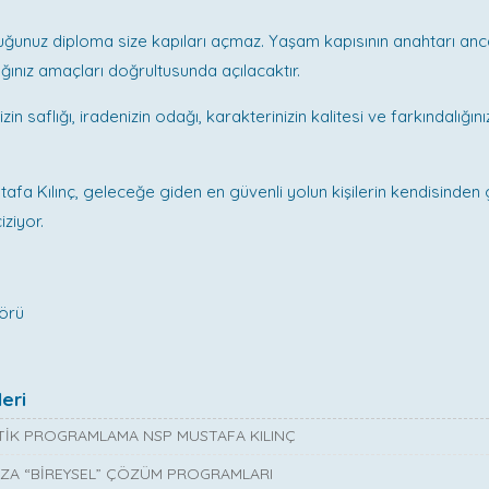
uğunuz diploma size kapıları açmaz. Yaşam kapısının anahtarı anca
ığınız amaçları doğrultusunda açılacaktır.
izin saflığı, iradenizin odağı, karakterinizin kalitesi ve farkındalığın
afa Kılınç, geleceğe giden en güvenli yolun kişilerin kendisinden ge
iziyor.
törü
eri
İK PROGRAMLAMA NSP MUSTAFA KILINÇ
ZA “BİREYSEL” ÇÖZÜM PROGRAMLARI