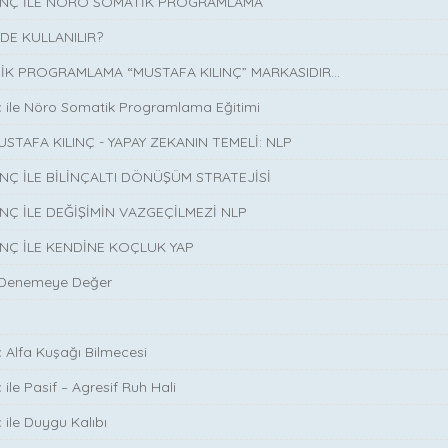
LINÇ İLE NÖRO SOMATİK PROGRAMLAMA
DE KULLANILIR?
K PROGRAMLAMA “MUSTAFA KILINÇ” MARKASIDIR…
ç ile Nöro Somatik Programlama Eğitimi
USTAFA KILINÇ - YAPAY ZEKANIN TEMELİ: NLP
INÇ İLE BİLİNÇALTI DÖNÜŞÜM STRATEJİSİ
INÇ İLE DEĞİŞİMİN VAZGEÇİLMEZİ NLP
INÇ İLE KENDİNE KOÇLUK YAP
 Denemeye Değer
ç Alfa Kuşağı Bilmecesi
 ile Pasif – Agresif Ruh Hali
 ile Duygu Kalıbı