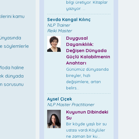
bilgi üretiyor. Kitaplar
yazıyor. ...
ilerini kamu
Sevda Kangal Kılınç
NLP Trainer
Reiki Master
 dünyasında
Duygusal
Dayanıklılık:
ce söylemlerle
Değişen Dünyada
Güçlü Kalabilmenin
Anahtarı
 Moda haline
Günümüz dünyasında
rçek dünyada
bireyler, hızlı
değişimlere, artan
rim sorusunu
belirs...
Aysel Çiçek
NLP Master Practitioner
Kuyunun Dibindeki
Su
Bir köyde yaşlı bir su
ustası vardı.Köylüler
ne zaman bir ku...