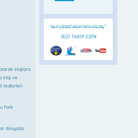
olarak stajlara
a staj ve
i tedbirleri
nu fark
 bir dünyada