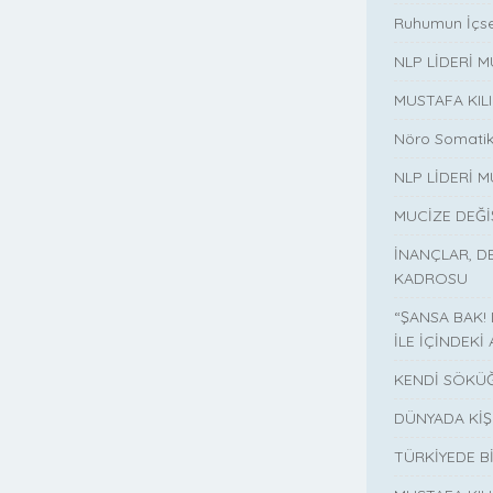
Ruhumun İçse
NLP LİDERİ 
MUSTAFA KIL
Nöro Somatik
NLP LİDERİ M
MUCİZE DEĞ
İNANÇLAR, D
KADROSU
“ŞANSA BAK!
İLE İÇİNDEKİ 
KENDİ SÖKÜĞ
DÜNYADA KİŞ
TÜRKİYEDE B