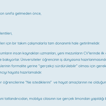
son sınıfa gelmeden önce,
ntileri,
mleri için bir takım çalışmalarla tam donanımlı hale getirilmelidir.
rumların insan kaynakları uzmanları, yeni mezunların CV’lerinde ilk 
 bakıyorlar. Üniversiteler öğrencinin iş dünyasına hazırlanmasınd
rinin formalite yerine “gerçekçi sürdürülebilir” olması için gerekl
nciyi hayata hazırlamalıdır.
er öğrencilerine “Ne istediklerini” ve hayat amaçlarının ne olduğu
ni tatlandırıcıdan, mobilya cilasının ise gerçek limondan yapıldığı