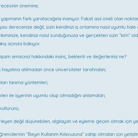
recesinin önemine,
 yapmanın fark yaratacağına inanıyor. Fakat asıl öneli olan nokta
nyası derecenize değil, sizin kendinizi iş ortamına nasıl uyumlu hale 
ikiminize, kendinizi nasıl sunduğunuza ve gerçekten sizin “kim” ol
ış açınıza bakıyor.
Yaşam amacınız hakkındaki inanç, beklenti ve değerleriniz ne?
ş hayatına atılmadan önce üniversiteler tarafından;
ları tanıma yöntemleri,
eri ile işyerinin uyumlu olup olmadığını anlamaları,
 kültürünü,
eyen değil düşünebilen, algılayan ve eyleme geçen olmak için yeti
rencilerinin “Beyin Kullanım Kılavuzuna” sahip olmaları için yetişti