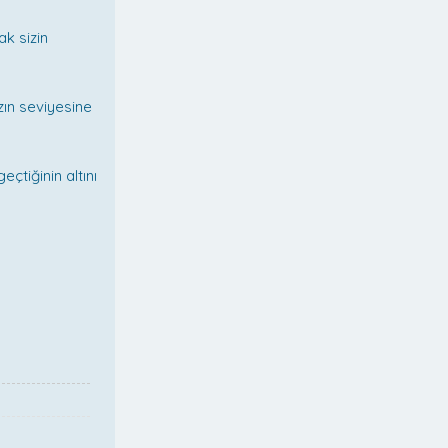
k sizin
ızın seviyesine
çtiğinin altını