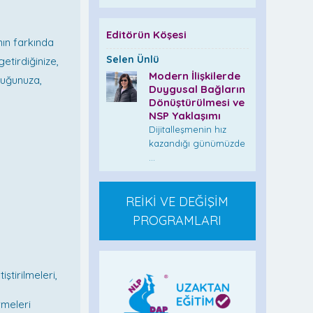
Editörün Köşesi
nın farkında
Selen Ünlü
getirdiğinize,
Modern İlişkilerde
duğunuza,
Duygusal Bağların
Dönüştürülmesi ve
NSP Yaklaşımı
Dijitalleşmenin hız
kazandığı günümüzde
...
REİKİ VE DEĞİŞİM
PROGRAMLARI
ştirilmeleri,
rmeleri