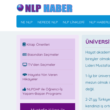
NE NLP
NEREDE NLP
NLP LİNKLERİ
NLP HABERL
ÜNİVERSİ
Kitap Önerileri
Hayat akademis
Basından Seçmeler
bireyler olmak
TV'den Seçmeler
Lideri Mustafa
Hayata Yön Veren
1-İyi bir üniv
Hikayeler
mezun olmak iyi
değil.
NLPDAP ile Öğrenci-İş
Yaşam-Başarı Programı
2-21.yy Türkiye
kendinizi iş or