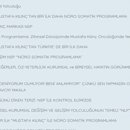
l Yolculuğu
MUSTAFA KILINÇ’TAN BİR İLK DAHA NÖRO SOMATİK PROGRAMLAMA
INÇ MARKASI NSP
 Programlama: Zihinsel Dönüşümde Mustafa Kılınç Öncülüğünde Yen
USTAFA KILINÇ'TAN TÜRKİYE' DE BİR İLK DAHA
İŞİM NSP “NÖRO SOMATİK PROGRAMLAMA”
EĞERLER, ÖZ-YETERLİLİK KURUMSAL ve BİREYSEL HAYATIN GÖRÜNM
 DENİYORUM OLMUYOR! BENİ ANLAMIYOR!” ÇÜNKÜ SEN YAPMADIN O 
AVCIYI YAKALA
ÜNÜ DİKEN TERZİ: NSP İLE KONTROL ELİMİZDE
İSEL-KURUMSAL DEĞİŞİM VE GELİŞİM YOLCULUĞUNUN TEMELİ “NLP
İR İLK “MUSTAFA KILINÇ” İLE NÖRO SOMATİK PROGRAMLAMA