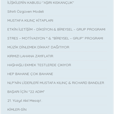
İLİŞKİLERİN KABUSU ''AŞIRI KISKANÇLIK''
Sihirli Özgüven Modeli
MUSTAFA KILINÇ KİTAPLARI
ETKİN İLETİŞİM – DİKSİYON & BİREYSEL – GRUP PROGRAMI
STRES – MOTİVASYON “ & “BİREYSEL – GRUP” PROGRAMI
MÜZİK DİNLEMEK DİKKAT DAĞITIYOR
KIRMIZI LAHANA ZAYIFLATIR
HAŞHAŞLI EKMEK TESTLERDE ÇIKIYOR
HEP BAHANE ÇOK BAHANE
NLP’NİN LİDERLERİ MUSTAFA KILINÇ & RICHARD BANDLER
BAŞARI İÇİN “22 ADIM”
21. Yüzyıl Akıl Mesajı!..
KİMLER-SİN