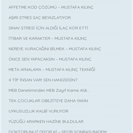
AFFETME KOD ÇÖZÜMÜ – MUSTAFA KILINÇ
AŞIRI STRES SAÇ BEYAZLATIYOR.
SINAV STRESİ İÇİN ALDIĞI İLAÇ KÖR ETTİ
İTİBAR VE KARAKTER – MUSTAFA KILINÇ
NEREYE VURACAĞINI BİLMEK – MUSTAFA KILINÇ
ÖNCE SEN YAPACAKSIN – MUSTAFA KILINÇ
META AYNALAMA – MUSTAFA KILINÇ TEKNİĞİ
4 TİP İNSAN VAR! SEN HANGİSİSİN?
MEB Denetiminden MEB Zayıf Karne Aldı…
TEK ÇOCUKLAR OBEZİTEYE DAHA YAKIN
UYKUSUZLUK KALBİ VURUYOR
YÜZÜĞÜ ARARKEN HAZİNE BULDULAR
DOKTORUNUZ DİYOR Kİ – SPOR SONRASI BADEM