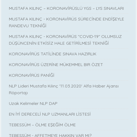
MUSTAFA KILINÇ – KORONAVİRÜSLÜ YGS – LYS SINAVLARI
MUSTAFA KILINÇ - KORONAVİRÜS SÜRECİNDE ENDİŞEYLE
RANDEVU TEKNİĞİ
MUSTAFA KILINÇ - KORONAVİRÜS "COVID-19" OLUMSUZ
DÜŞÜNCENİN ETKİSİZ HALE GETİRİLMESİ TEKNİĞİ
KORONAVİRÜS TATİLİNDE SINAVA HAZIRLIK
KORONAVİRÜS ÜZERİNE MÜKEMMEL BIR ÖZET
KORONAVİRÜS PANİĞİ
NLP Lideri Mustafa Kılınç '11.03.2020' Alfa Haber Ajansı
Röportajı
Uzak Kelimeler NLP DAP
EN İYİ DERECELİ NLP UZMANLARI LİSTESİ
TEBESSÜM – ÖLME EŞEĞİM ÖLME
TEBESSÜM - AFFETMEYE HAKKIN VAR MI?