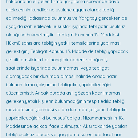
haklarına halel gelen firma yargılama sürecinde dava
dilekçesinin kendilerine usulüne uygun olarak tebliğ
edilmediği iddiasında bulunmuş ve Yargıtay gerçekten de
aşağıda izah edilecek hususlar ışığında tebligatın usulsüz
olduğuna hükmetmiştir. Tebligat Kanunun 12. Maddesi
Hükmü şahıslara tebliğin yetkili temsilcilerine yapılması
gerektiğini, Tebligat Kanunu 13. Madde de tebliğ yapılacak
yetkili temsilcinin her hangi bir nedenle olağan iş
saatlerinde işyerinde bulunmaması veya tebligatı
alamayacak bir durumda olması halinde orada hazır
bulunan firma çalışanına tebligatın yapılabileceğini
düzenlemiştir. Ancak burada asıl gözden kaçırılmaması
gereken,yetkili kişilerin bulunmadığının tespit edilip tebliğ
mazbatasına işlenmesi ve bu durumda çalışana tebligatın
yapılabileceğidir ki bu hususTebligat Nizamnamesinin 18.
Maddesinde açıkça ifade bulmuştur. Aksi takdirde yapılan
tebliğ usulsüz olacak ve yargılama sürecinde tarafların