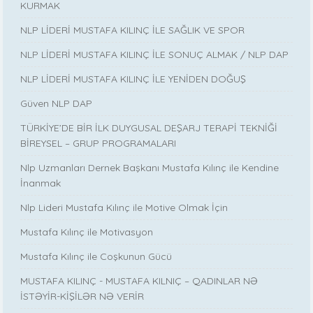
KURMAK
NLP LİDERİ MUSTAFA KILINÇ İLE SAĞLIK VE SPOR
NLP LİDERİ MUSTAFA KILINÇ İLE SONUÇ ALMAK / NLP DAP
NLP LİDERİ MUSTAFA KILINÇ İLE YENİDEN DOĞUŞ
Güven NLP DAP
TÜRKİYE’DE BİR İLK DUYGUSAL DEŞARJ TERAPİ TEKNİĞİ
BİREYSEL – GRUP PROGRAMALARI
Nlp Uzmanları Dernek Başkanı Mustafa Kılınç ile Kendine
İnanmak
Nlp Lideri Mustafa Kılınç ile Motive Olmak İçin
Mustafa Kılınç ile Motivasyon
Mustafa Kılınç ile Coşkunun Gücü
MUSTAFA KILINÇ - MUSTAFA KILNIÇ – QADINLAR NƏ
İSTƏYİR-KİŞİLƏR NƏ VERİR