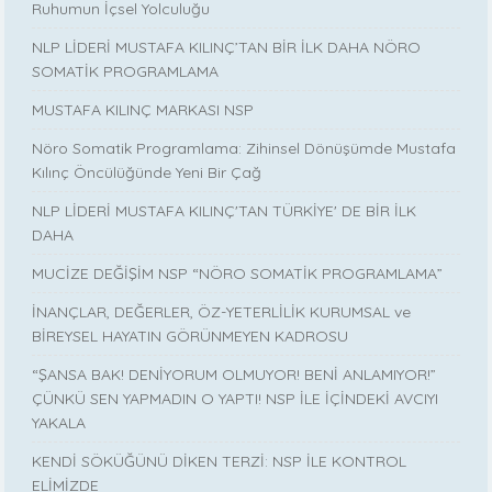
Ruhumun İçsel Yolculuğu
NLP LİDERİ MUSTAFA KILINÇ’TAN BİR İLK DAHA NÖRO
SOMATİK PROGRAMLAMA
MUSTAFA KILINÇ MARKASI NSP
Nöro Somatik Programlama: Zihinsel Dönüşümde Mustafa
Kılınç Öncülüğünde Yeni Bir Çağ
NLP LİDERİ MUSTAFA KILINÇ'TAN TÜRKİYE' DE BİR İLK
DAHA
MUCİZE DEĞİŞİM NSP “NÖRO SOMATİK PROGRAMLAMA”
İNANÇLAR, DEĞERLER, ÖZ-YETERLİLİK KURUMSAL ve
BİREYSEL HAYATIN GÖRÜNMEYEN KADROSU
“ŞANSA BAK! DENİYORUM OLMUYOR! BENİ ANLAMIYOR!”
ÇÜNKÜ SEN YAPMADIN O YAPTI! NSP İLE İÇİNDEKİ AVCIYI
YAKALA
KENDİ SÖKÜĞÜNÜ DİKEN TERZİ: NSP İLE KONTROL
ELİMİZDE