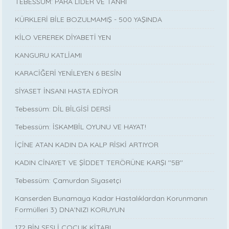
TEBESSÜM: PARA LİDER VE TANRI
KÜRKLERİ BİLE BOZULMAMIŞ - 500 YAŞINDA
KİLO VEREREK DİYABETİ YEN
KANGURU KATLİAMI
KARACİĞERİ YENİLEYEN 6 BESİN
SİYASET İNSANI HASTA EDİYOR
Tebessüm: DİL BİLGİSİ DERSİ
Tebessüm: İSKAMBİL OYUNU VE HAYAT!
İÇİNE ATAN KADIN DA KALP RİSKİ ARTIYOR
KADIN CİNAYET VE ŞİDDET TERÖRÜNE KARŞI ''5B''
Tebessüm: Çamurdan Siyasetçi
Kanserden Bunamaya Kadar Hastalıklardan Korunmanın
Formülleri 3) DNA'NIZI KORUYUN
172 BİN SESLİ ÇOCUK KİTABI