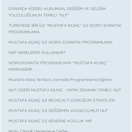
DÜNYADA KİŞİSEL-KURUMSAL DEĞİŞİM VE GELİŞİM
YOLCULUĞUNUN TEMELİ “NLP”
TÜRKİYEDE BİR İLK “MUSTAFA KILINÇ” İLE NÖRO SOMATİK
PROGRAMLAMA
MUSTAFA KILINÇ İLE NÖRO SOMATİK PROGRAMLAMA
NSP NERELERDE KULLANILIR?
NÖROSOMATİK PROGRAMLAMA “MUSTAFA KILINÇ”
MARKASIDIR…
Mustafa Kılınç ile Nöro Somatik Programlama Eğitimi
NLP LİDERİ MUSTAFA KILINÇ - YAPAY ZEKANIN TEMELİ: NLP
MUSTAFA KILINÇ İLE BİLİNÇALTI DÖNÜŞÜM STRATEJİSİ
MUSTAFA KILINÇ İLE DEĞİŞİMİN VAZGEÇİLMEZİ NLP
MUSTAFA KILINÇ İLE KENDİNE KOÇLUK YAP
Mutlu Olmak Denemeye Değer