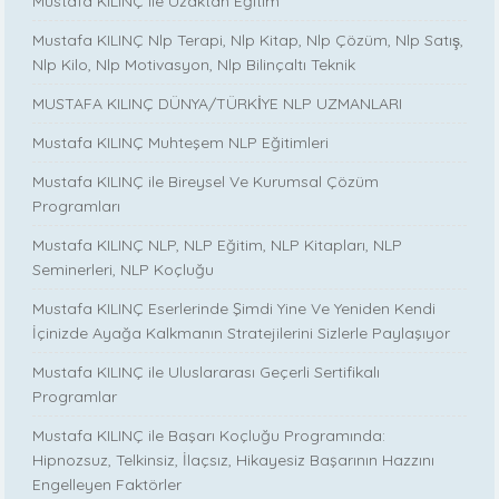
Mustafa KILINÇ ile Uzaktan Eğitim
Mustafa KILINÇ Nlp Terapi, Nlp Kitap, Nlp Çözüm, Nlp Satış,
Nlp Kilo, Nlp Motivasyon, Nlp Bilinçaltı Teknik
MUSTAFA KILINÇ DÜNYA/TÜRKİYE NLP UZMANLARI
Mustafa KILINÇ Muhteşem NLP Eğitimleri
Mustafa KILINÇ ile Bireysel Ve Kurumsal Çözüm
Programları
Mustafa KILINÇ NLP, NLP Eğitim, NLP Kitapları, NLP
Seminerleri, NLP Koçluğu
Mustafa KILINÇ Eserlerinde Şimdi Yine Ve Yeniden Kendi
İçinizde Ayağa Kalkmanın Stratejilerini Sizlerle Paylaşıyor
Mustafa KILINÇ ile Uluslararası Geçerli Sertifikalı
Programlar
Mustafa KILINÇ ile Başarı Koçluğu Programında:
Hipnozsuz, Telkinsiz, İlaçsız, Hikayesiz Başarının Hazzını
Engelleyen Faktörler