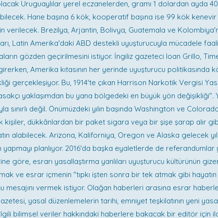
acak Uruguaylılar yerel eczanelerden, gramı 1 dolardan ayda 
abilecek. Hane başına 6 kök, kooperatif başına ise 99 kök kenevir b
zin verilecek. Brezilya, Arjantin, Bolivya, Guatemala ve Kolombiya'n
arı, Latin Amerika'daki ABD destekli uyuşturucuyla mücadele faaliy
aların gözden geçirilmesini istiyor. İngiliz gazeteci Ioan Grillo, Tim
 girerken, Amerika kıtasının her yerinde uyuşturucu politikasında kö
kliği gerçekleşiyor. Bu, 1914'te çıkan Harrison Narkotik Vergisi Yasa
sakçı yaklaşımdan bu yana bölgedeki en büyük yön değişikliği". 
yla sınırlı değil. Önümüzdeki yılın başında Washington ve Colorad
 kişiler, dükkânlardan bir paket sigara veya bir şişe şarap alır g
tın alabilecek. Arizona, Kaliforniya, Oregon ve Alaska gelecek yıl
 yapmayı planlıyor. 2016'da başka eyaletlerde de referandumlar 
ine göre, esrarı yasallaştırma yanlıları uyuşturucu kültürünün gize
mak ve esrar içmenin "tıpkı işten sonra bir tek atmak gibi hayatın
u mesajını vermek istiyor. Olağan haberleri arasına esrar haberle
zetesi, yasal düzenlemelerin tarihi, emniyet teşkilatının yeni yasa
lgili bilimsel veriler hakkındaki haberlere bakacak bir editör için ila