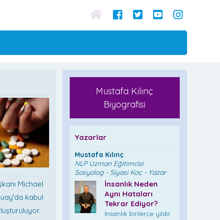
Mustafa Kılınç
Biyografisi
Yazarlar
Mustafa Kılınç
NLP Uzman Eğitimcisi
Sosyolog - Siyasi Koç - Yazar
şkanı Michael
İnsanlık Neden
Aynı Hataları
guay'da kabul
Tekrar Ediyor?
luşturuluyor.
İnsanlık binlerce yıldır