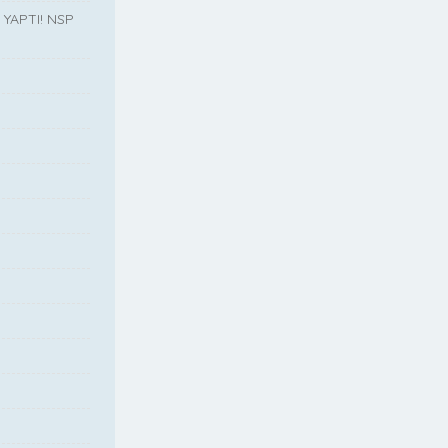
YAPTI! NSP
”