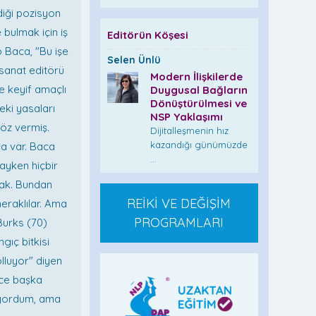
diği pozisyon
bulmak için iş
Editörün Köşesi
o Baca, "Bu işe
Selen Ünlü
-sanat editörü
Modern İlişkilerde
e keyif amaçlı
Duygusal Bağların
Dönüştürülmesi ve
eki yasaları
NSP Yaklaşımı
söz vermiş.
Dijitalleşmenin hız
kazandığı günümüzde
da var. Baca
...
ayken hiçbir
cak. Bundan
REİKİ VE DEĞİŞİM
eraklılar. Ama
PROGRAMLARI
 Burks (70)
gıç bitkisi
olluyor" diyen
nce başka
muyordum, ama