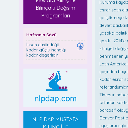
Mustafa Kılınç ile
Kuruma kaydol
Bilinçaltı Değişim
esrar satın al
Programları
yetiştirmeye i
devlet başkanl
yasakçı politik
Haftanın Sözü
yazdı: "2014'e
İnsan düşündüğü
zihniyet değişi
kadar güçlü inandığı
kadar değerlidir.
benimsenen ya
Latin Amerika'
yaşından büyük
kadar esrar sa
referandumları
Times'ın haber
ortadan kaldır
parçası" olduğ
Denver Post ga
NLP DAP MUSTAFA
uyuşturucuyla i
KILINÇ İLE