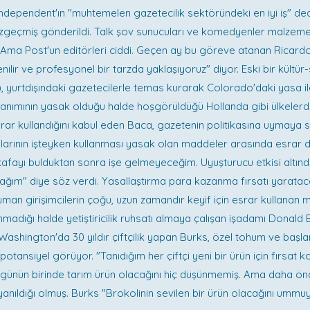
ndependent'ın "muhtemelen gazetecilik sektöründeki en iyi iş" de
özgeçmiş gönderildi. Talk şov sunucuları ve komedyenler malzeme 
di. Ama Post'un editörleri ciddi. Geçen ay bu göreve atanan Ricard
nilir ve profesyonel bir tarzda yaklaşıyoruz" diyor. Eski bir kültür
, yurtdışındaki gazetecilerle temas kurarak Colorado'daki yasa il
lanımının yasak olduğu halde hoşgörüldüğü Hollanda gibi ülkelerd
 Esrar kullandığını kabul eden Baca, gazetenin politikasına uymaya 
larının işteyken kullanması yasak olan maddeler arasında esrar 
kafayı bulduktan sonra işe gelmeyeceğim. Uyuşturucu etkisi altınd
ğım" diye söz verdi. Yasallaştırma para kazanma fırsatı yarata
man girişimcilerin çoğu, uzun zamandır keyif için esrar kullanan m
anmadığı halde yetiştiricilik ruhsatı almaya çalışan işadamı Donald
 Washington'da 30 yıldır çiftçilik yapan Burks, özel tohum ve başlan
 potansiyel görüyor. "Tanıdığım her çiftçi yeni bir ürün için fırsat k
n günün birinde tarım ürün olacağını hiç düşünmemiş. Ama daha ö
anıldığı olmuş. Burks "Brokolinin sevilen bir ürün olacağını um