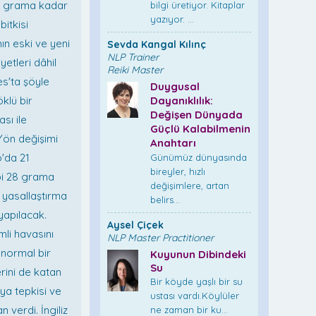
40 grama kadar
bilgi üretiyor. Kitaplar
yazıyor. ...
itkisi
ın eski ve yeni
Sevda Kangal Kılınç
NLP Trainer
etleri dâhil
Reiki Master
es'ta şöyle
Duygusal
klü bir
Dayanıklılık:
Değişen Dünyada
sı ile
Güçlü Kalabilmenin
Yön değişimi
Anahtarı
o'da 21
Günümüz dünyasında
bireyler, hızlı
ibi 28 grama
değişimlere, artan
 yasallaştırma
belirs...
yapılacak.
Aysel Çiçek
mli havasını
NLP Master Practitioner
 normal bir
Kuyunun Dibindeki
Su
rini de katan
Bir köyde yaşlı bir su
ya tepkisi ve
ustası vardı.Köylüler
n verdi. İngiliz
ne zaman bir ku...