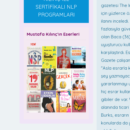
gazetesi The I
SERTİFİKALI NLP
için yüzlerce 
PROGRAMLARI
ilanını incele
fazlasıyla güve
Mustafa Kılınç'ın Eserleri
olan Baca (36)
uyuşturucu kul
karşılaştırdı.
Gazete çalışan
"Asla esrarla 
şey yazmayaca
yararlanmayı u
hiç esrar kull
gibiler de var.
alanında ticari
Burks, esrarı
konularda da y