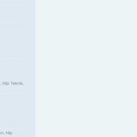
, Nlp Teknik,
on, Nlp