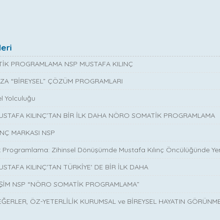
eri
İK PROGRAMLAMA NSP MUSTAFA KILINÇ
ZA “BİREYSEL” ÇÖZÜM PROGRAMLARI
l Yolculuğu
MUSTAFA KILINÇ’TAN BİR İLK DAHA NÖRO SOMATİK PROGRAMLAMA
INÇ MARKASI NSP
 Programlama: Zihinsel Dönüşümde Mustafa Kılınç Öncülüğünde Yen
USTAFA KILINÇ'TAN TÜRKİYE' DE BİR İLK DAHA
İŞİM NSP “NÖRO SOMATİK PROGRAMLAMA”
EĞERLER, ÖZ-YETERLİLİK KURUMSAL ve BİREYSEL HAYATIN GÖRÜNM