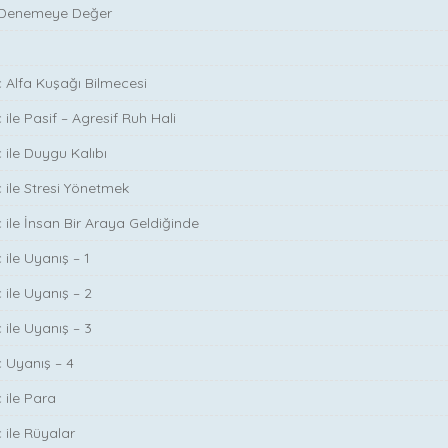
 Denemeye Değer
ç Alfa Kuşağı Bilmecesi
 ile Pasif – Agresif Ruh Hali
 ile Duygu Kalıbı
ç ile Stresi Yönetmek
ç ile İnsan Bir Araya Geldiğinde
 ile Uyanış – 1
 ile Uyanış – 2
 ile Uyanış – 3
ç Uyanış – 4
 ile Para
 ile Rüyalar