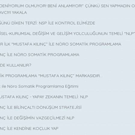
 DENİYORUM OLMUYOR! BENİ ANLAMIYOR!” ÇÜNKÜ SEN YAPMADIN O 
AVCIYI YAKALA
ÜNÜ DİKEN TERZİ: NSP İLE KONTROL ELİMİZDE
İSEL-KURUMSAL DEĞİŞİM VE GELİŞİM YOLCULUĞUNUN TEMELİ “NLP
İR İLK “MUSTAFA KILINÇ” İLE NÖRO SOMATİK PROGRAMLAMA
LINÇ İLE NÖRO SOMATİK PROGRAMLAMA
DE KULLANILIR?
K PROGRAMLAMA “MUSTAFA KILINÇ” MARKASIDIR…
ç ile Nöro Somatik Programlama Eğitimi
USTAFA KILINÇ - YAPAY ZEKANIN TEMELİ: NLP
INÇ İLE BİLİNÇALTI DÖNÜŞÜM STRATEJİSİ
INÇ İLE DEĞİŞİMİN VAZGEÇİLMEZİ NLP
INÇ İLE KENDİNE KOÇLUK YAP