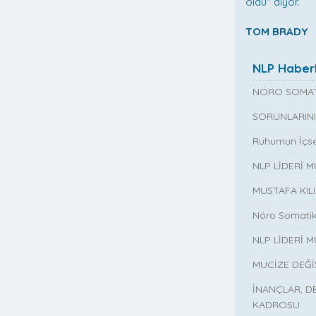
oldu" diyor.
TOM BRADY
NLP Haberl
NÖRO SOMAT
SORUNLARINI
Ruhumun İçse
NLP LİDERİ 
MUSTAFA KIL
Nöro Somatik
NLP LİDERİ M
MUCİZE DEĞ
İNANÇLAR, D
KADROSU