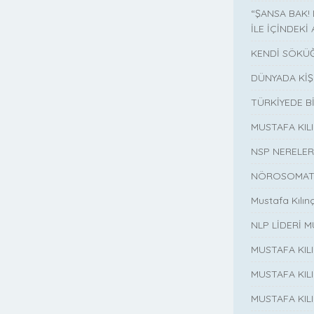
“ŞANSA BAK!
İLE İÇİNDEKİ 
KENDİ SÖKÜĞ
DÜNYADA KİŞ
TÜRKİYEDE B
MUSTAFA KI
NSP NERELER
NÖROSOMATİ
Mustafa Kılın
NLP LİDERİ M
MUSTAFA KIL
MUSTAFA KIL
MUSTAFA KIL