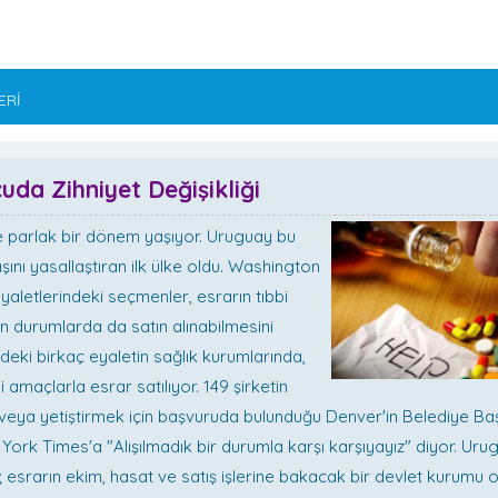
ERİ
uda Zihniyet Değişikliği
le parlak bir dönem yaşıyor. Uruguay bu
ışını yasallaştıran ilk ülke oldu. Washington
aletlerindeki seçmenler, esrarın tıbbi
n durumlarda da satın alınabilmesini
deki birkaç eyaletin sağlık kurumlarında,
bi amaçlarla esrar satılıyor. 149 şirketin
veya yetiştirmek için başvuruda bulunduğu Denver'in Belediye Ba
ork Times'a "Alışılmadık bir durumla karşı karşıyayız" diyor. Uru
; esrarın ekim, hasat ve satış işlerine bakacak bir devlet kurumu o