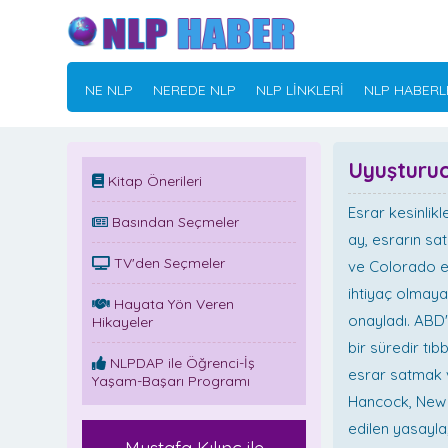
NE NLP
NEREDE NLP
NLP LİNKLERİ
NLP HABERL
Uyuşturuc
Kitap Önerileri
Esrar kesinlik
Basından Seçmeler
ay, esrarın sat
TV'den Seçmeler
ve Colorado ey
ihtiyaç olmaya
Hayata Yön Veren
onayladı. ABD'
Hikayeler
bir süredir tıb
NLPDAP ile Öğrenci-İş
esrar satmak 
Yaşam-Başarı Programı
Hancock, New Y
edilen yasayla