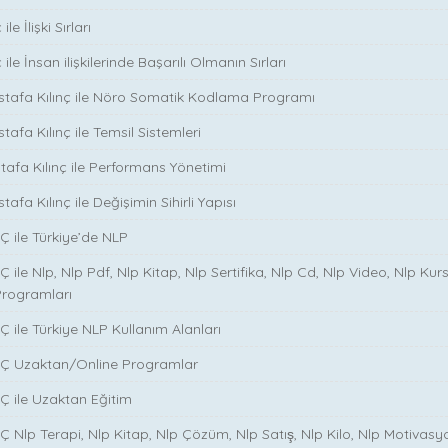
le İlişki Sırları
ile İnsan ilişkilerinde Başarılı Olmanın Sırları
stafa Kılınç ile Nöro Somatik Kodlama Programı
tafa Kılınç ile Temsil Sistemleri
stafa Kılınç ile Performans Yönetimi
tafa Kılınç ile Değişimin Sihirli Yapısı
̧ ile Türkiye’de NLP
̧ ile Nlp, Nlp Pdf, Nlp Kitap, Nlp Sertifika, Nlp Cd, Nlp Video, Nlp Kurs
Programları
̧ ile Türkiye NLP Kullanım Alanları
NÇ Uzaktan/Online Programlar
Ç ile Uzaktan Eğitim
 Nlp Terapi, Nlp Kitap, Nlp Çözüm, Nlp Satış, Nlp Kilo, Nlp Motivasy