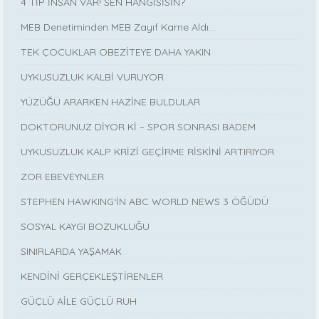
4 TİP İNSAN VAR! SEN HANGİSİSİN?
MEB Denetiminden MEB Zayıf Karne Aldı…
TEK ÇOCUKLAR OBEZİTEYE DAHA YAKIN
UYKUSUZLUK KALBİ VURUYOR
YÜZÜĞÜ ARARKEN HAZİNE BULDULAR
DOKTORUNUZ DİYOR Kİ – SPOR SONRASI BADEM
UYKUSUZLUK KALP KRİZİ GEÇİRME RİSKİNİ ARTIRIYOR
ZOR EBEVEYNLER
STEPHEN HAWKING‘İN ABC WORLD NEWS 3 ÖĞÜDÜ
SOSYAL KAYGI BOZUKLUĞU
SINIRLARDA YAŞAMAK
KENDİNİ GERÇEKLEŞTİRENLER
GÜÇLÜ AİLE GÜÇLÜ RUH