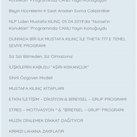
Konukları” Programında CANLI Yayın Konuğuydu
Beyin Hücrelerini 4 Saat Aradan Sonra Çalıştırdılar
NLP Lideri Mustafa KILINÇ 05.04.2019'da ''Nursel’in
Konukları'' Programında CANLI Yayın Konuğuydu
DÜNYADA BİR İLK MUSTAFA KILINÇ İLE THETA 777 E TEMEL
SEVİYE PROGRAMI
Siz Sizi Bilmeden, Siz Olmazsınız
İLİŞKİLERİN KABUSU ''AŞIRI KISKANÇLIK''
Sihirli Özgüven Modeli
MUSTAFA KILINÇ KİTAPLARI
ETKİN İLETİŞİM – DİKSİYON & BİREYSEL – GRUP PROGRAMI
STRES – MOTİVASYON “ & “BİREYSEL – GRUP” PROGRAMI
MÜZİK DİNLEMEK DİKKAT DAĞITIYOR
KIRMIZI LAHANA ZAYIFLATIR