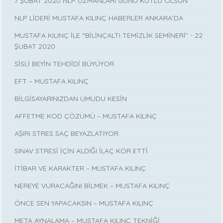
7 ŞUBAT 2020 NLP UZMANLARI GÜNÜ KUTLU OLSUN
NLP LİDERİ MUSTAFA KILINÇ HABERLER ANKARA’DA
MUSTAFA KILINÇ İLE “BİLİNÇALTI TEMİZLİK SEMİNERİ” - 22
ŞUBAT 2020
SİSLİ BEYİN TEHDİDİ BÜYÜYOR
EFT – MUSTAFA KILINÇ
BİLGİSAYARINIZDAN UMUDU KESİN
AFFETME KOD ÇÖZÜMÜ – MUSTAFA KILINÇ
AŞIRI STRES SAÇ BEYAZLATIYOR.
SINAV STRESİ İÇİN ALDIĞI İLAÇ KÖR ETTİ
İTİBAR VE KARAKTER – MUSTAFA KILINÇ
NEREYE VURACAĞINI BİLMEK – MUSTAFA KILINÇ
ÖNCE SEN YAPACAKSIN – MUSTAFA KILINÇ
META AYNALAMA – MUSTAFA KILINÇ TEKNİĞİ