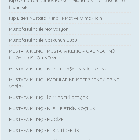
Nlp Uzmanları Dernek Başkanı Mustafa Kılınç ile Kendine
İnanmak
Nlp Lideri Mustafa Kılınç ile Motive Olmak İçin
Mustafa Kılınç ile Motivasyon
Mustafa Kılınç ile Coşkunun Gücü
MUSTAFA KILINÇ - MUSTAFA KILNIÇ – QADINLAR NƏ
İSTƏYİR-KİŞİLƏR NƏ VERİR
MUSTAFA KILINÇ - NLP İLE BAŞARININ İÇ OYUNU
MUSTAFA KILINÇ - KADINLAR NE İSTER? ERKEKLER NE
VERİR?
MUSTAFA KILINÇ - İÇİMİZDEKİ GERÇEK
MUSTAFA KILINÇ - NLP İLE ETKİN KOÇLUK
MUSTAFA KILINÇ - MUCİZE
MUSTAFA KILINÇ - ETKİN LİDERLİK