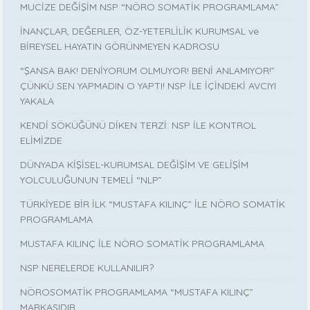
MUCİZE DEĞİŞİM NSP “NÖRO SOMATİK PROGRAMLAMA”
İNANÇLAR, DEĞERLER, ÖZ-YETERLİLİK KURUMSAL ve
BİREYSEL HAYATIN GÖRÜNMEYEN KADROSU
“ŞANSA BAK! DENİYORUM OLMUYOR! BENİ ANLAMIYOR!”
ÇÜNKÜ SEN YAPMADIN O YAPTI! NSP İLE İÇİNDEKİ AVCIYI
YAKALA
KENDİ SÖKÜĞÜNÜ DİKEN TERZİ: NSP İLE KONTROL
ELİMİZDE
DÜNYADA KİŞİSEL-KURUMSAL DEĞİŞİM VE GELİŞİM
YOLCULUĞUNUN TEMELİ “NLP”
TÜRKİYEDE BİR İLK “MUSTAFA KILINÇ” İLE NÖRO SOMATİK
PROGRAMLAMA
MUSTAFA KILINÇ İLE NÖRO SOMATİK PROGRAMLAMA
NSP NERELERDE KULLANILIR?
NÖROSOMATİK PROGRAMLAMA “MUSTAFA KILINÇ”
MARKASIDIR…