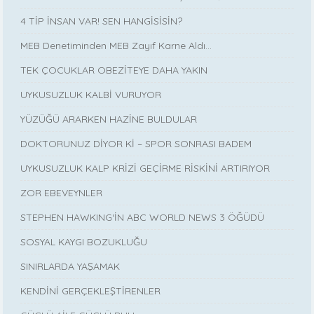
4 TİP İNSAN VAR! SEN HANGİSİSİN?
MEB Denetiminden MEB Zayıf Karne Aldı…
TEK ÇOCUKLAR OBEZİTEYE DAHA YAKIN
UYKUSUZLUK KALBİ VURUYOR
YÜZÜĞÜ ARARKEN HAZİNE BULDULAR
DOKTORUNUZ DİYOR Kİ – SPOR SONRASI BADEM
UYKUSUZLUK KALP KRİZİ GEÇİRME RİSKİNİ ARTIRIYOR
ZOR EBEVEYNLER
STEPHEN HAWKING‘İN ABC WORLD NEWS 3 ÖĞÜDÜ
SOSYAL KAYGI BOZUKLUĞU
SINIRLARDA YAŞAMAK
KENDİNİ GERÇEKLEŞTİRENLER