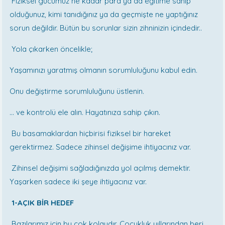
Fiziksel gücümüz ne kadar para ya da eğitime sahip
olduğunuz, kimi tanıdığınız ya da geçmişte ne yaptığınız
sorun değildir. Bütün bu sorunlar sizin zihninizin içindedir..
Yola çıkarken öncelikle;
Yaşamınızı yaratmış olmanın sorumluluğunu kabul edin.
Onu değiştirme sorumluluğunu üstlenin.
… ve kontrolü ele alın. Hayatınıza sahip çıkın.
Bu basamaklardan hiçbirisi fiziksel bir hareket
gerektirmez. Sadece zihinsel değişime ihtiyacınız var.
Zihinsel değişimi sağladığınızda yol açılmış demektir.
Yaşarken sadece iki şeye ihtiyacınız var.
1-AÇIK BİR HEDEF
Bazılarımız için bu çok kolaydır. Çocukluk yıllarından beri