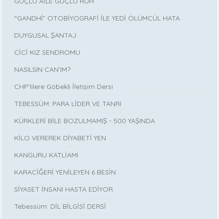
GÜÇLÜ AİLE GÜÇLÜ RUH
“GANDHİ” OTOBİYOGRAFİ İLE YEDİ ÖLÜMCÜL HATA
DUYGUSAL ŞANTAJ
CİCİ KIZ SENDROMU
NASILSIN CAN’IM?
CHP'lilere Göbekli İletişim Dersi
TEBESSÜM: PARA LİDER VE TANRI
KÜRKLERİ BİLE BOZULMAMIŞ - 500 YAŞINDA
KİLO VEREREK DİYABETİ YEN
KANGURU KATLİAMI
KARACİĞERİ YENİLEYEN 6 BESİN
SİYASET İNSANI HASTA EDİYOR
Tebessüm: DİL BİLGİSİ DERSİ