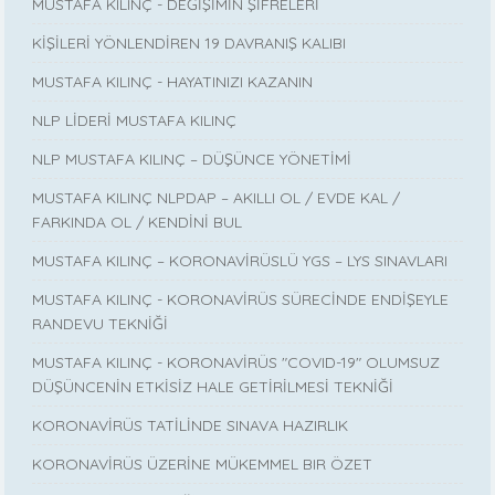
MUSTAFA KILINÇ - DEĞİŞİMİN ŞİFRELERİ
KİŞİLERİ YÖNLENDİREN 19 DAVRANIŞ KALIBI
MUSTAFA KILINÇ - HAYATINIZI KAZANIN
NLP LİDERİ MUSTAFA KILINÇ
NLP MUSTAFA KILINÇ – DÜŞÜNCE YÖNETİMİ
MUSTAFA KILINÇ NLPDAP – AKILLI OL / EVDE KAL /
FARKINDA OL / KENDİNİ BUL
MUSTAFA KILINÇ – KORONAVİRÜSLÜ YGS – LYS SINAVLARI
MUSTAFA KILINÇ - KORONAVİRÜS SÜRECİNDE ENDİŞEYLE
RANDEVU TEKNİĞİ
MUSTAFA KILINÇ - KORONAVİRÜS "COVID-19" OLUMSUZ
DÜŞÜNCENİN ETKİSİZ HALE GETİRİLMESİ TEKNİĞİ
KORONAVİRÜS TATİLİNDE SINAVA HAZIRLIK
KORONAVİRÜS ÜZERİNE MÜKEMMEL BIR ÖZET