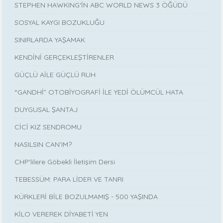
STEPHEN HAWKING‘İN ABC WORLD NEWS 3 ÖĞÜDÜ
SOSYAL KAYGI BOZUKLUĞU
SINIRLARDA YAŞAMAK
KENDİNİ GERÇEKLEŞTİRENLER
GÜÇLÜ AİLE GÜÇLÜ RUH
“GANDHİ” OTOBİYOGRAFİ İLE YEDİ ÖLÜMCÜL HATA
DUYGUSAL ŞANTAJ
CİCİ KIZ SENDROMU
NASILSIN CAN’IM?
CHP'lilere Göbekli İletişim Dersi
TEBESSÜM: PARA LİDER VE TANRI
KÜRKLERİ BİLE BOZULMAMIŞ - 500 YAŞINDA
KİLO VEREREK DİYABETİ YEN