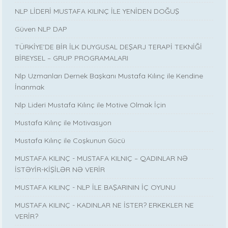
NLP LİDERİ MUSTAFA KILINÇ İLE YENİDEN DOĞUŞ
Güven NLP DAP
TÜRKİYE’DE BİR İLK DUYGUSAL DEŞARJ TERAPİ TEKNİĞİ
BİREYSEL – GRUP PROGRAMALARI
Nlp Uzmanları Dernek Başkanı Mustafa Kılınç ile Kendine
İnanmak
Nlp Lideri Mustafa Kılınç ile Motive Olmak İçin
Mustafa Kılınç ile Motivasyon
Mustafa Kılınç ile Coşkunun Gücü
MUSTAFA KILINÇ - MUSTAFA KILNIÇ – QADINLAR NƏ
İSTƏYİR-KİŞİLƏR NƏ VERİR
MUSTAFA KILINÇ - NLP İLE BAŞARININ İÇ OYUNU
MUSTAFA KILINÇ - KADINLAR NE İSTER? ERKEKLER NE
VERİR?