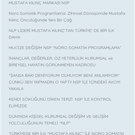
MUSTAFA KILINÇ MARKASI NSP
Nöro Somatik Programlama: Zihinsel Dönüşümde Mustafa
Kılınç Öncülüğünde Yeni Bir Çağ
NLP LİDERİ MUSTAFA KILINÇ'TAN TÜRKİYE' DE BİR İLK
DAHA
MUCİZE DEĞİŞİM NSP “NÖRO SOMATİK PROGRAMLAMA”
İNANÇLAR, DEĞERLER, ÖZ-YETERLİLİK KURUMSAL ve
BİREYSEL HAYATIN GÖRÜNMEYEN KADROSU
“ŞANSA BAK! DENİYORUM OLMUYOR! BENİ ANLAMIYOR!”
ÇÜNKÜ SEN YAPMADIN O YAPTI! NSP İLE İÇİNDEKİ AVCIYI
YAKALA
KENDİ SÖKÜĞÜNÜ DİKEN TERZİ: NSP İLE KONTROL
ELİMİZDE
DÜNYADA KİŞİSEL-KURUMSAL DEĞİŞİM VE GELİŞİM
YOLCULUĞUNUN TEMELİ “NLP”
TÜRKİYEDE BİR İLK “MUSTAFA KILINÇ” İLE NÖRO SOMATİK