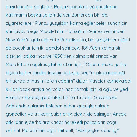
hazırlandığını söylüyor. Bu yaz çocukluk eğlencelerine
katılmanın başka yolları da var. Bunlardan biri de,
ziyaretçilere 19'uncu yüzyıldan kalma eğlenceler sunan bir
karnaval. Regis Masclet'nin Fransa'nın Rennes şehrinden
New York'a getirdiği Fete Paradiso'da, biri yetişkinler diğeri
de çocuklar için iki gondol salıncak, 1897'den kalma bir
bisikletli atlıkarınca ve 1850'den kalma atlıkarınca var.
Masclet elle oyulmuş tahta atları için, "Onların müze yerine
dışarıda, her türden insanın buluşup keyfini çıkarabileceği
bir yerde olmasını tercih ederim" diyor. Masclet karnavalda
kullanılacak antika parçaları hazırlamak için iki oğlu ve yedi
Fransız arkadaşıyla birlikte bir hafta sonu Governors
Adası'nda çalışmış. Eskiden buhar gücüyle çalışan
gondollar ve atlıkarıncalar artık elektrikle çalışıyor. Ancak
atlardan ejderhalara kadar hareketli parçaların çoğu
orijinal. Masclet'nin oğlu Thibault, "Eski şeyler daha iyi"