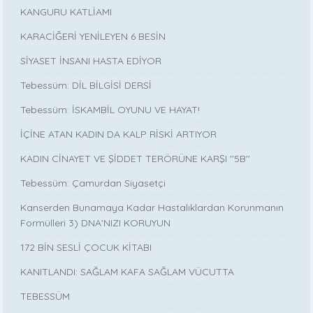
KANGURU KATLİAMI
KARACİĞERİ YENİLEYEN 6 BESİN
SİYASET İNSANI HASTA EDİYOR
Tebessüm: DİL BİLGİSİ DERSİ
Tebessüm: İSKAMBİL OYUNU VE HAYAT!
İÇİNE ATAN KADIN DA KALP RİSKİ ARTIYOR
KADIN CİNAYET VE ŞİDDET TERÖRÜNE KARŞI ''5B''
Tebessüm: Çamurdan Siyasetçi
Kanserden Bunamaya Kadar Hastalıklardan Korunmanın
Formülleri 3) DNA'NIZI KORUYUN
172 BİN SESLİ ÇOCUK KİTABI
KANITLANDI: SAĞLAM KAFA SAĞLAM VÜCUTTA
TEBESSÜM