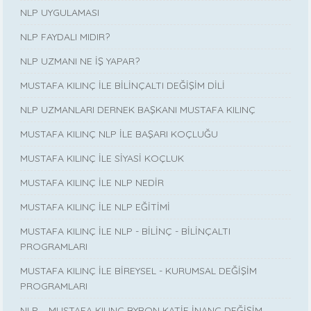
NLP UYGULAMASI
NLP FAYDALI MIDIR?
NLP UZMANI NE İŞ YAPAR?
MUSTAFA KILINÇ İLE BİLİNÇALTI DEĞİŞİM DİLİ
NLP UZMANLARI DERNEK BAŞKANI MUSTAFA KILINÇ
MUSTAFA KILINÇ NLP İLE BAŞARI KOÇLUĞU
MUSTAFA KILINÇ İLE SİYASİ KOÇLUK
MUSTAFA KILINÇ İLE NLP NEDİR
MUSTAFA KILINÇ İLE NLP EĞİTİMİ
MUSTAFA KILINÇ İLE NLP - BİLİNÇ - BİLİNÇALTI
PROGRAMLARI
MUSTAFA KILINÇ İLE BİREYSEL - KURUMSAL DEĞİŞİM
PROGRAMLARI
NLP – MUSTAFA KILINÇ BYRON KATİE İNANÇ DEĞİŞİM