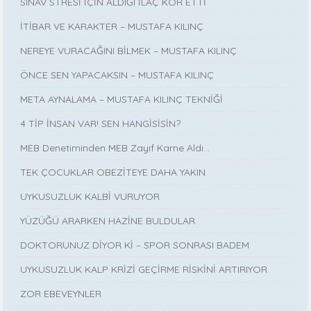
SINAV STRESİ İÇİN ALDIĞI İLAÇ KÖR ETTİ
İTİBAR VE KARAKTER – MUSTAFA KILINÇ
NEREYE VURACAĞINI BİLMEK – MUSTAFA KILINÇ
ÖNCE SEN YAPACAKSIN – MUSTAFA KILINÇ
META AYNALAMA – MUSTAFA KILINÇ TEKNİĞİ
4 TİP İNSAN VAR! SEN HANGİSİSİN?
MEB Denetiminden MEB Zayıf Karne Aldı…
TEK ÇOCUKLAR OBEZİTEYE DAHA YAKIN
UYKUSUZLUK KALBİ VURUYOR
YÜZÜĞÜ ARARKEN HAZİNE BULDULAR
DOKTORUNUZ DİYOR Kİ – SPOR SONRASI BADEM
UYKUSUZLUK KALP KRİZİ GEÇİRME RİSKİNİ ARTIRIYOR
ZOR EBEVEYNLER