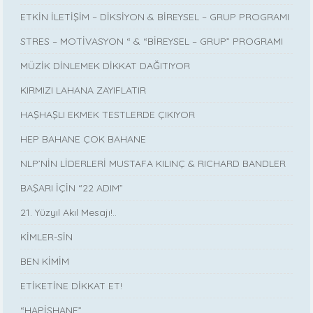
ETKİN İLETİŞİM – DİKSİYON & BİREYSEL – GRUP PROGRAMI
STRES – MOTİVASYON “ & “BİREYSEL – GRUP” PROGRAMI
MÜZİK DİNLEMEK DİKKAT DAĞITIYOR
KIRMIZI LAHANA ZAYIFLATIR
HAŞHAŞLI EKMEK TESTLERDE ÇIKIYOR
HEP BAHANE ÇOK BAHANE
NLP’NİN LİDERLERİ MUSTAFA KILINÇ & RICHARD BANDLER
BAŞARI İÇİN “22 ADIM”
21. Yüzyıl Akıl Mesajı!..
KİMLER-SİN
BEN KİMİM
ETİKETİNE DİKKAT ET!
“HAPİSHANE”