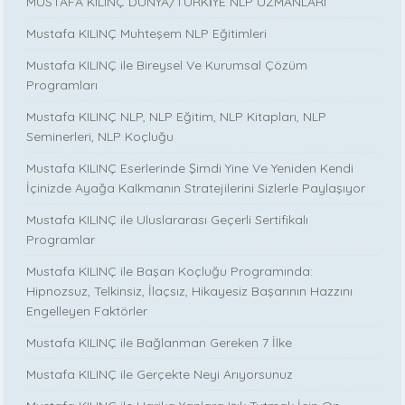
MUSTAFA KILINÇ DÜNYA/TÜRKİYE NLP UZMANLARI
Mustafa KILINÇ Muhteşem NLP Eğitimleri
Mustafa KILINÇ ile Bireysel Ve Kurumsal Çözüm
Programları
Mustafa KILINÇ NLP, NLP Eğitim, NLP Kitapları, NLP
Seminerleri, NLP Koçluğu
Mustafa KILINÇ Eserlerinde Şimdi Yine Ve Yeniden Kendi
İçinizde Ayağa Kalkmanın Stratejilerini Sizlerle Paylaşıyor
Mustafa KILINÇ ile Uluslararası Geçerli Sertifikalı
Programlar
Mustafa KILINÇ ile Başarı Koçluğu Programında:
Hipnozsuz, Telkinsiz, İlaçsız, Hikayesiz Başarının Hazzını
Engelleyen Faktörler
Mustafa KILINÇ ile Bağlanman Gereken 7 İlke
Mustafa KILINÇ ile Gerçekte Neyi Arıyorsunuz