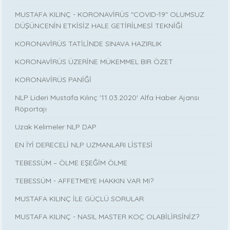
MUSTAFA KILINÇ - KORONAVİRÜS "COVID-19" OLUMSUZ
DÜŞÜNCENİN ETKİSİZ HALE GETİRİLMESİ TEKNİĞİ
KORONAVİRÜS TATİLİNDE SINAVA HAZIRLIK
KORONAVİRÜS ÜZERİNE MÜKEMMEL BIR ÖZET
KORONAVİRÜS PANİĞİ
NLP Lideri Mustafa Kılınç '11.03.2020' Alfa Haber Ajansı
Röportajı
Uzak Kelimeler NLP DAP
EN İYİ DERECELİ NLP UZMANLARI LİSTESİ
TEBESSÜM – ÖLME EŞEĞİM ÖLME
TEBESSÜM - AFFETMEYE HAKKIN VAR MI?
MUSTAFA KILINÇ İLE GÜÇLÜ SORULAR
MUSTAFA KILINÇ - NASIL MASTER KOÇ OLABİLİRSİNİZ?