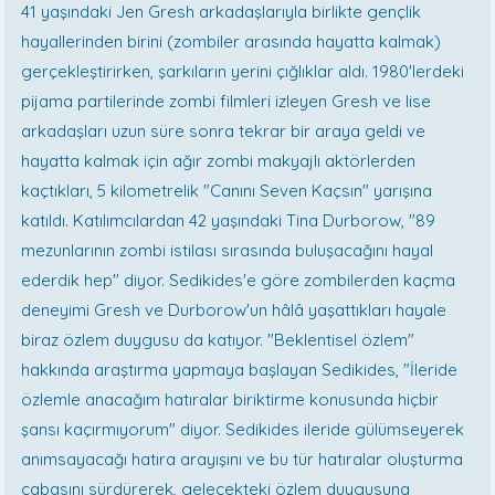
41 yaşındaki Jen Gresh arkadaşlarıyla birlikte gençlik
hayallerinden birini (zombiler arasında hayatta kalmak)
gerçekleştirirken, şarkıların yerini çığlıklar aldı. 1980'lerdeki
pijama partilerinde zombi filmleri izleyen Gresh ve lise
arkadaşları uzun süre sonra tekrar bir araya geldi ve
hayatta kalmak için ağır zombi makyajlı aktörlerden
kaçtıkları, 5 kilometrelik "Canını Seven Kaçsın" yarışına
katıldı. Katılımcılardan 42 yaşındaki Tina Durborow, "89
mezunlarının zombi istilası sırasında buluşacağını hayal
ederdik hep" diyor. Sedikides'e göre zombilerden kaçma
deneyimi Gresh ve Durborow'un hâlâ yaşattıkları hayale
biraz özlem duygusu da katıyor. "Beklentisel özlem"
hakkında araştırma yapmaya başlayan Sedikides, "İleride
özlemle anacağım hatıralar biriktirme konusunda hiçbir
şansı kaçırmıyorum" diyor. Sedikides ileride gülümseyerek
anımsayacağı hatıra arayışını ve bu tür hatıralar oluşturma
çabasını sürdürerek, gelecekteki özlem duygusuna