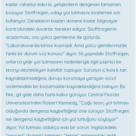
kadar rahatsız edici ki, yetişkinlerin dengesini tamamen
bozuyor. Stoffregen, odayı yol tutmasını incelemek için
kullanıyor. Deneklerin başları dönene kadar bilgisayar
kontrolündeki duvarlar hareket ediyor. Stofftregen'in
araştırması, onu yolcu gemilerine de götürdü.
"Laboratuvarda kimse kusmadı. Ama yolcu gemilerimizde
farklı bir durum söz konusu" diyor. 56 yaşındaki Stoffregen,
onlarca yıldır yol tutmasının nedenleriyle ilgili şaşırtıcı bir
teoriyi destekleyen kanıtlar topluyor. Sorunun iç kula k tan
kaynaklanmadığına, duruşu korumaya yarayan vücut
sistemindeki bir bozulmadan kaynaklandığına inanıyor. Bu
fikir, git gide daha fazla kabul görüyor. Central Florida
Üniversitesi'nden Robert Kennedy, "Çoğu teori, yol tutması
olduğunda dengenizi kaybettiğinizi öne sürüyor. Stoffregen
ise dengenizi kaybettiğiniz için yol tuttuğunu söylüyor"
diyor. Yol tutması oldukça eski bir sorun. İngilizcedeki
"nausea" (bulantı) kelimesi, "tekne" anlamındaki antik