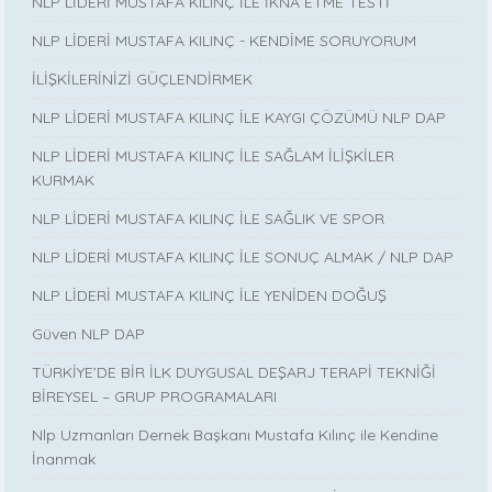
NLP LİDERİ MUSTAFA KILINÇ İLE İKNA ETME TESTİ
NLP LİDERİ MUSTAFA KILINÇ - KENDİME SORUYORUM
İLİŞKİLERİNİZİ GÜÇLENDİRMEK
NLP LİDERİ MUSTAFA KILINÇ İLE KAYGI ÇÖZÜMÜ NLP DAP
NLP LİDERİ MUSTAFA KILINÇ İLE SAĞLAM İLİŞKİLER
KURMAK
NLP LİDERİ MUSTAFA KILINÇ İLE SAĞLIK VE SPOR
NLP LİDERİ MUSTAFA KILINÇ İLE SONUÇ ALMAK / NLP DAP
NLP LİDERİ MUSTAFA KILINÇ İLE YENİDEN DOĞUŞ
Güven NLP DAP
TÜRKİYE’DE BİR İLK DUYGUSAL DEŞARJ TERAPİ TEKNİĞİ
BİREYSEL – GRUP PROGRAMALARI
Nlp Uzmanları Dernek Başkanı Mustafa Kılınç ile Kendine
İnanmak