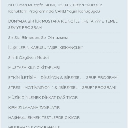
NLP Lideri Mustafa KILINÇ 05.04.2019'da ''Nursel’in
Konukları'' Programında CANLI Yayın Konuğuydu
DÜNYADA BİR İLK MUSTAFA KILINÇ İLE THETA 777 E TEMEL
SEVİYE PROGRAMI
Siz Sizi Bilmeden, Siz Olmazsınız
İLİŞKİLERİN KABUSU ''AŞIRI KISKANÇLIK''
Sihirli Özgüven Modeli
MUSTAFA KILINÇ KİTAPLARI
ETKİN İLETİŞİM – DİKSİYON & BİREYSEL – GRUP PROGRAMI
STRES – MOTİVASYON “ & “BİREYSEL – GRUP” PROGRAMI
MÜZİK DİNLEMEK DİKKAT DAĞITIYOR
KIRMIZI LAHANA ZAYIFLATIR
HAŞHAŞLI EKMEK TESTLERDE ÇIKIYOR
HEP BAHANE ÇOK BAHANE