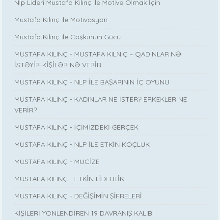
Nlp Lideri Mustafa Kılınç ile Motive Olmak İçin
Mustafa Kılınç ile Motivasyon
Mustafa Kılınç ile Coşkunun Gücü
MUSTAFA KILINÇ - MUSTAFA KILNIÇ – QADINLAR NƏ
İSTƏYİR-KİŞİLƏR NƏ VERİR
MUSTAFA KILINÇ - NLP İLE BAŞARININ İÇ OYUNU
MUSTAFA KILINÇ - KADINLAR NE İSTER? ERKEKLER NE
VERİR?
MUSTAFA KILINÇ - İÇİMİZDEKİ GERÇEK
MUSTAFA KILINÇ - NLP İLE ETKİN KOÇLUK
MUSTAFA KILINÇ - MUCİZE
MUSTAFA KILINÇ - ETKİN LİDERLİK
MUSTAFA KILINÇ - DEĞİŞİMİN ŞİFRELERİ
KİŞİLERİ YÖNLENDİREN 19 DAVRANIŞ KALIBI