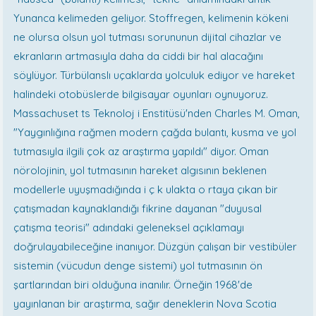
Yunanca kelimeden geliyor. Stoffregen, kelimenin kökeni
ne olursa olsun yol tutması sorununun dijital cihazlar ve
ekranların artmasıyla daha da ciddi bir hal alacağını
söylüyor. Türbülanslı uçaklarda yolculuk ediyor ve hareket
halindeki otobüslerde bilgisayar oyunları oynuyoruz.
Massachuset ts Teknoloj i Enstitüsü'nden Charles M. Oman,
"Yaygınlığına rağmen modern çağda bulantı, kusma ve yol
tutmasıyla ilgili çok az araştırma yapıldı" diyor. Oman
nörolojinin, yol tutmasının hareket algısının beklenen
modellerle uyuşmadığında i ç k ulakta o rtaya çıkan bir
çatışmadan kaynaklandığı fikrine dayanan "duyusal
çatışma teorisi" adındaki geleneksel açıklamayı
doğrulayabileceğine inanıyor. Düzgün çalışan bir vestibüler
sistemin (vücudun denge sistemi) yol tutmasının ön
şartlarından biri olduğuna inanılır. Örneğin 1968'de
yayınlanan bir araştırma, sağır deneklerin Nova Scotia