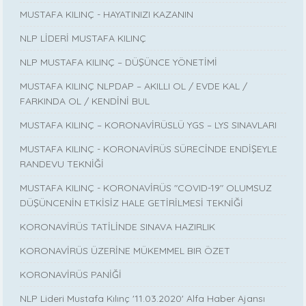
MUSTAFA KILINÇ - HAYATINIZI KAZANIN
NLP LİDERİ MUSTAFA KILINÇ
NLP MUSTAFA KILINÇ – DÜŞÜNCE YÖNETİMİ
MUSTAFA KILINÇ NLPDAP – AKILLI OL / EVDE KAL /
FARKINDA OL / KENDİNİ BUL
MUSTAFA KILINÇ – KORONAVİRÜSLÜ YGS – LYS SINAVLARI
MUSTAFA KILINÇ - KORONAVİRÜS SÜRECİNDE ENDİŞEYLE
RANDEVU TEKNİĞİ
MUSTAFA KILINÇ - KORONAVİRÜS "COVID-19" OLUMSUZ
DÜŞÜNCENİN ETKİSİZ HALE GETİRİLMESİ TEKNİĞİ
KORONAVİRÜS TATİLİNDE SINAVA HAZIRLIK
KORONAVİRÜS ÜZERİNE MÜKEMMEL BIR ÖZET
KORONAVİRÜS PANİĞİ
NLP Lideri Mustafa Kılınç '11.03.2020' Alfa Haber Ajansı