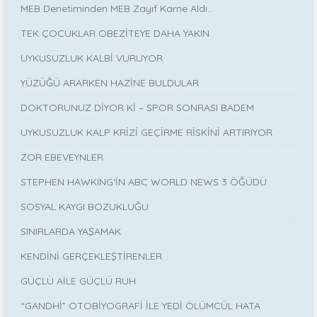
MEB Denetiminden MEB Zayıf Karne Aldı…
TEK ÇOCUKLAR OBEZİTEYE DAHA YAKIN
UYKUSUZLUK KALBİ VURUYOR
YÜZÜĞÜ ARARKEN HAZİNE BULDULAR
DOKTORUNUZ DİYOR Kİ – SPOR SONRASI BADEM
UYKUSUZLUK KALP KRİZİ GEÇİRME RİSKİNİ ARTIRIYOR
ZOR EBEVEYNLER
STEPHEN HAWKING‘İN ABC WORLD NEWS 3 ÖĞÜDÜ
SOSYAL KAYGI BOZUKLUĞU
SINIRLARDA YAŞAMAK
KENDİNİ GERÇEKLEŞTİRENLER
GÜÇLÜ AİLE GÜÇLÜ RUH
“GANDHİ” OTOBİYOGRAFİ İLE YEDİ ÖLÜMCÜL HATA