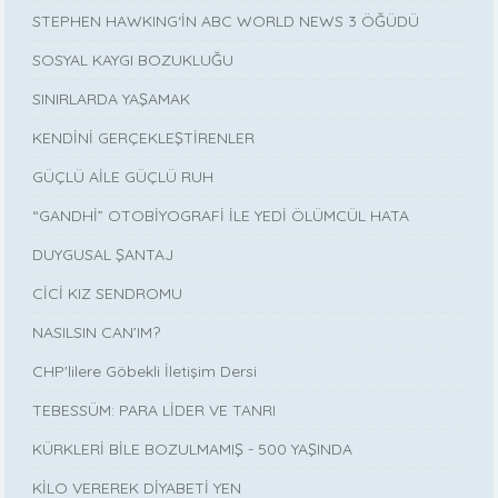
STEPHEN HAWKING‘İN ABC WORLD NEWS 3 ÖĞÜDÜ
SOSYAL KAYGI BOZUKLUĞU
SINIRLARDA YAŞAMAK
KENDİNİ GERÇEKLEŞTİRENLER
GÜÇLÜ AİLE GÜÇLÜ RUH
“GANDHİ” OTOBİYOGRAFİ İLE YEDİ ÖLÜMCÜL HATA
DUYGUSAL ŞANTAJ
CİCİ KIZ SENDROMU
NASILSIN CAN’IM?
CHP'lilere Göbekli İletişim Dersi
TEBESSÜM: PARA LİDER VE TANRI
KÜRKLERİ BİLE BOZULMAMIŞ - 500 YAŞINDA
KİLO VEREREK DİYABETİ YEN