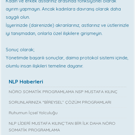
Kadın ve erkek astlarınız arasında fonksiyonel olarak
ayırım yapmayın. Ancak kadınlara davranış olarak daha
saygılı olun.
İşyerinizde (dairenizde) akranlarınız, astlarınız ve üstlerinizle
iyi tanışmadan, onlarla özel ilişkilere girişmeyin.
Sonuç olarak;
Yönetimde başarılı sonuçlar, daima protokol sistemi içinde,
olumlu insan ilişkileri temeline dayanır.
NLP Haberleri
NÖRO SOMATİK PROGRAMLAMA NSP MUSTAFA KILINÇ
SORUNLARINIZA “BİREYSEL” ÇÖZÜM PROGRAMLARI
Ruhumun İçsel Yolculuğu
NLP LİDERİ MUSTAFA KILINÇ’TAN BİR İLK DAHA NÖRO
SOMATİK PROGRAMLAMA