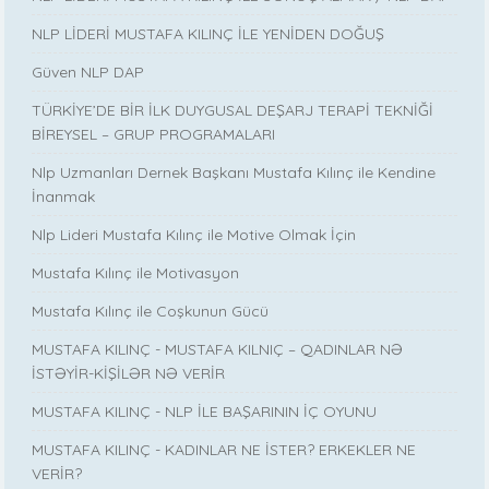
NLP LİDERİ MUSTAFA KILINÇ İLE YENİDEN DOĞUŞ
Güven NLP DAP
TÜRKİYE’DE BİR İLK DUYGUSAL DEŞARJ TERAPİ TEKNİĞİ
BİREYSEL – GRUP PROGRAMALARI
Nlp Uzmanları Dernek Başkanı Mustafa Kılınç ile Kendine
İnanmak
Nlp Lideri Mustafa Kılınç ile Motive Olmak İçin
Mustafa Kılınç ile Motivasyon
Mustafa Kılınç ile Coşkunun Gücü
MUSTAFA KILINÇ - MUSTAFA KILNIÇ – QADINLAR NƏ
İSTƏYİR-KİŞİLƏR NƏ VERİR
MUSTAFA KILINÇ - NLP İLE BAŞARININ İÇ OYUNU
MUSTAFA KILINÇ - KADINLAR NE İSTER? ERKEKLER NE
VERİR?