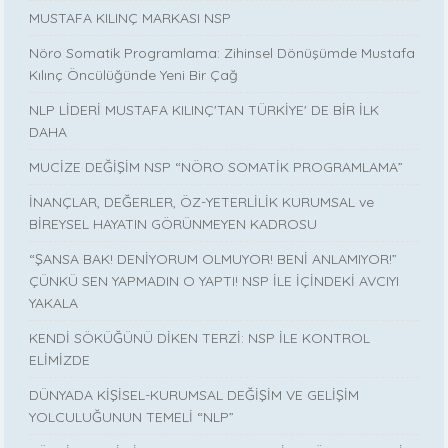
MUSTAFA KILINÇ MARKASI NSP
Nöro Somatik Programlama: Zihinsel Dönüşümde Mustafa
Kılınç Öncülüğünde Yeni Bir Çağ
NLP LİDERİ MUSTAFA KILINÇ'TAN TÜRKİYE' DE BİR İLK
DAHA
MUCİZE DEĞİŞİM NSP “NÖRO SOMATİK PROGRAMLAMA”
İNANÇLAR, DEĞERLER, ÖZ-YETERLİLİK KURUMSAL ve
BİREYSEL HAYATIN GÖRÜNMEYEN KADROSU
“ŞANSA BAK! DENİYORUM OLMUYOR! BENİ ANLAMIYOR!”
ÇÜNKÜ SEN YAPMADIN O YAPTI! NSP İLE İÇİNDEKİ AVCIYI
YAKALA
KENDİ SÖKÜĞÜNÜ DİKEN TERZİ: NSP İLE KONTROL
ELİMİZDE
DÜNYADA KİŞİSEL-KURUMSAL DEĞİŞİM VE GELİŞİM
YOLCULUĞUNUN TEMELİ “NLP”