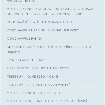
RANDEVU TEKNİĞİ
MUSTAFA KILINÇ - KORONAVİRÜS "COVID-19" OLUMSUZ
DÜŞÜNCENİN ETKİSİZ HALE GETİRİLMESİ TEKNİĞİ
KORONAVİRÜS TATİLİNDE SINAVA HAZIRLIK
KORONAVİRÜS ÜZERİNE MÜKEMMEL BIR ÖZET
KORONAVİRÜS PANİĞİ
NLP Lideri Mustafa Kılınç '11.03.2020' Alfa Haber Ajansı
Röportajı
Uzak Kelimeler NLP DAP
EN İYİ DERECELİ NLP UZMANLARI LİSTESİ
TEBESSÜM – ÖLME EŞEĞİM ÖLME
TEBESSÜM - AFFETMEYE HAKKIN VAR MI?
MUSTAFA KILINÇ İLE GÜÇLÜ SORULAR
MUSTAFA KILINÇ - NASIL MASTER KOÇ OLABİLİRSİNİZ?