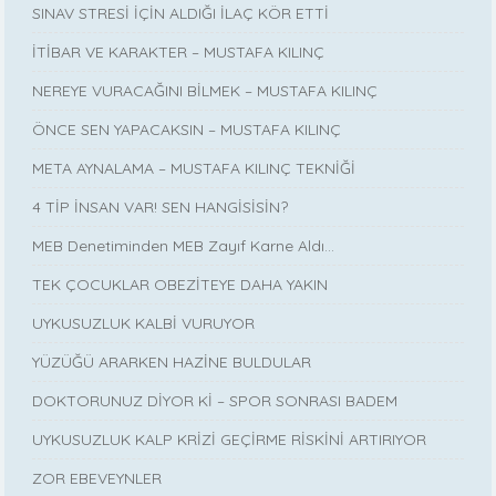
SINAV STRESİ İÇİN ALDIĞI İLAÇ KÖR ETTİ
İTİBAR VE KARAKTER – MUSTAFA KILINÇ
NEREYE VURACAĞINI BİLMEK – MUSTAFA KILINÇ
ÖNCE SEN YAPACAKSIN – MUSTAFA KILINÇ
META AYNALAMA – MUSTAFA KILINÇ TEKNİĞİ
4 TİP İNSAN VAR! SEN HANGİSİSİN?
MEB Denetiminden MEB Zayıf Karne Aldı…
TEK ÇOCUKLAR OBEZİTEYE DAHA YAKIN
UYKUSUZLUK KALBİ VURUYOR
YÜZÜĞÜ ARARKEN HAZİNE BULDULAR
DOKTORUNUZ DİYOR Kİ – SPOR SONRASI BADEM
UYKUSUZLUK KALP KRİZİ GEÇİRME RİSKİNİ ARTIRIYOR
ZOR EBEVEYNLER