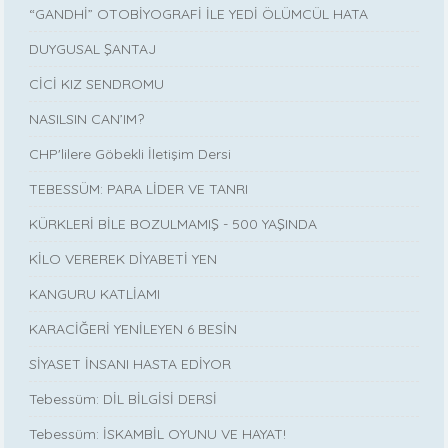
“GANDHİ” OTOBİYOGRAFİ İLE YEDİ ÖLÜMCÜL HATA
DUYGUSAL ŞANTAJ
CİCİ KIZ SENDROMU
NASILSIN CAN’IM?
CHP'lilere Göbekli İletişim Dersi
TEBESSÜM: PARA LİDER VE TANRI
KÜRKLERİ BİLE BOZULMAMIŞ - 500 YAŞINDA
KİLO VEREREK DİYABETİ YEN
KANGURU KATLİAMI
KARACİĞERİ YENİLEYEN 6 BESİN
SİYASET İNSANI HASTA EDİYOR
Tebessüm: DİL BİLGİSİ DERSİ
Tebessüm: İSKAMBİL OYUNU VE HAYAT!