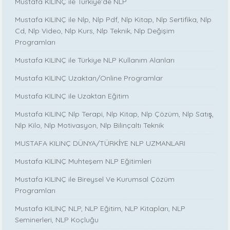
Mustafa KILINÇ ile Türkiye’de NLP
Mustafa KILINÇ ile Nlp, Nlp Pdf, Nlp Kitap, Nlp Sertifika, Nlp
Cd, Nlp Video, Nlp Kurs, Nlp Teknik, Nlp Değişim
Programları
Mustafa KILINÇ ile Türkiye NLP Kullanım Alanları
Mustafa KILINÇ Uzaktan/Online Programlar
Mustafa KILINÇ ile Uzaktan Eğitim
Mustafa KILINÇ Nlp Terapi, Nlp Kitap, Nlp Çözüm, Nlp Satış,
Nlp Kilo, Nlp Motivasyon, Nlp Bilinçaltı Teknik
MUSTAFA KILINÇ DÜNYA/TÜRKİYE NLP UZMANLARI
Mustafa KILINÇ Muhteşem NLP Eğitimleri
Mustafa KILINÇ ile Bireysel Ve Kurumsal Çözüm
Programları
Mustafa KILINÇ NLP, NLP Eğitim, NLP Kitapları, NLP
Seminerleri, NLP Koçluğu