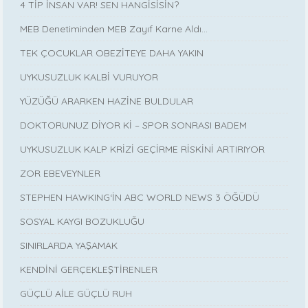
4 TİP İNSAN VAR! SEN HANGİSİSİN?
MEB Denetiminden MEB Zayıf Karne Aldı…
TEK ÇOCUKLAR OBEZİTEYE DAHA YAKIN
UYKUSUZLUK KALBİ VURUYOR
YÜZÜĞÜ ARARKEN HAZİNE BULDULAR
DOKTORUNUZ DİYOR Kİ – SPOR SONRASI BADEM
UYKUSUZLUK KALP KRİZİ GEÇİRME RİSKİNİ ARTIRIYOR
ZOR EBEVEYNLER
STEPHEN HAWKING‘İN ABC WORLD NEWS 3 ÖĞÜDÜ
SOSYAL KAYGI BOZUKLUĞU
SINIRLARDA YAŞAMAK
KENDİNİ GERÇEKLEŞTİRENLER
GÜÇLÜ AİLE GÜÇLÜ RUH