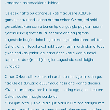
kongrede anlatacaklarını bildirdi.
Gelecek hafta bu kongreye katılmak üzere ABD'ye
gitmeye hazırlandıklarına dikkati çeken Özkan, kol nakli
gerçekleştikten sonra bunun tıp dünyasıyla paylaşılmasının
gerekliliğine işaret etti. Bu tecrübelerin paylaşması
sayesinde bugün daha başarılı sonuçlar aldıklarını belirten
Özkan, Cihan Topal'a kol nakli yapılmasının ardından ortaya
çıkan endikasyonları da, daha önce katıldıkları bilimsel
toplantılarda öğrendiği bilgiler sayesinde aşabildiğini
vurguladı.
Ömer Özkan, çift kol naklinin ardından Türkiye'nin adını yüz
nakliyle de dünyada duyurmaya hazırlandıklarına değindi.
Yüz nakli için başvuran bir iki uygun aday olduğunu belirten
Özkan, sözlerini şöyle sürdürdü:
"Tüm yüz, orta yüz veya alt yüz olabilir. Elimizde adaylarımız
var, mevzuatı bekliyoruz ama önemli olan en uygun adayı