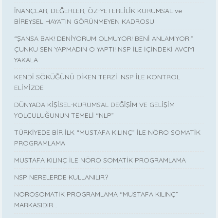
İNANÇLAR, DEĞERLER, ÖZ-YETERLİLİK KURUMSAL ve
BİREYSEL HAYATIN GÖRÜNMEYEN KADROSU
“ŞANSA BAK! DENİYORUM OLMUYOR! BENİ ANLAMIYOR!”
ÇÜNKÜ SEN YAPMADIN O YAPTI! NSP İLE İÇİNDEKİ AVCIYI
YAKALA
KENDİ SÖKÜĞÜNÜ DİKEN TERZİ: NSP İLE KONTROL
ELİMİZDE
DÜNYADA KİŞİSEL-KURUMSAL DEĞİŞİM VE GELİŞİM
YOLCULUĞUNUN TEMELİ “NLP”
TÜRKİYEDE BİR İLK “MUSTAFA KILINÇ” İLE NÖRO SOMATİK
PROGRAMLAMA
MUSTAFA KILINÇ İLE NÖRO SOMATİK PROGRAMLAMA
NSP NERELERDE KULLANILIR?
NÖROSOMATİK PROGRAMLAMA “MUSTAFA KILINÇ”
MARKASIDIR…