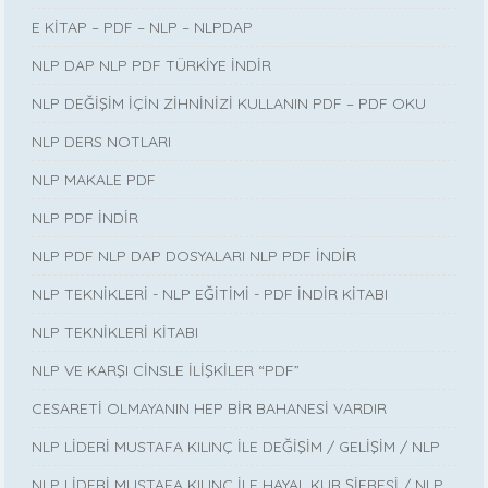
E KİTAP – PDF – NLP – NLPDAP
NLP DAP NLP PDF TÜRKİYE İNDİR
NLP DEĞİŞİM İÇİN ZİHNİNİZİ KULLANIN PDF – PDF OKU
NLP DERS NOTLARI
NLP MAKALE PDF
NLP PDF İNDİR
NLP PDF NLP DAP DOSYALARI NLP PDF İNDİR
NLP TEKNİKLERİ - NLP EĞİTİMİ - PDF İNDİR KİTABI
NLP TEKNİKLERİ KİTABI
NLP VE KARŞI CİNSLE İLİŞKİLER “PDF”
CESARETİ OLMAYANIN HEP BİR BAHANESİ VARDIR
NLP LİDERİ MUSTAFA KILINÇ İLE DEĞİŞİM / GELİŞİM / NLP
NLP LİDERİ MUSTAFA KILINÇ İLE HAYAL KUR ŞİFRESİ / NLP