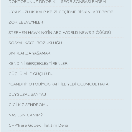
DOKTORUNUZ DİYOR Kİ – SPOR SONRASI BADEM
UYKUSUZLUK KALP KRİZİ GEÇİRME RİSKİNİ ARTIRIYOR
ZOR EBEVEYNLER
STEPHEN HAWKING‘İN ABC WORLD NEWS 3 ÖĞÜDÜ
SOSYAL KAYGI BOZUKLUĞU
SINIRLARDA YAŞAMAK
KENDİNİ GERÇEKLEŞTİRENLER
GÜÇLÜ AİLE GÜÇLÜ RUH
“GANDHİ” OTOBİYOGRAFİ İLE YEDİ ÖLÜMCÜL HATA
DUYGUSAL ŞANTAJ
CİCİ KIZ SENDROMU
NASILSIN CAN’IM?
CHP'lilere Göbekli İletişim Dersi