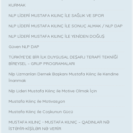
KURMAK
NLP LİDERİ MUSTAFA KILINÇ İLE SAĞLIK VE SPOR
NLP LİDERİ MUSTAFA KILINÇ İLE SONUÇ ALMAK / NLP DAP
NLP LİDERİ MUSTAFA KILINÇ İLE YENİDEN DOĞUŞ
Güven NLP DAP
TÜRKİYE’DE BİR İLK DUYGUSAL DEŞARJ TERAPİ TEKNİĞİ
BİREYSEL – GRUP PROGRAMALARI
Nlp Uzmanları Dernek Başkanı Mustafa Kılınç ile Kendine
İnanmak
Nlp Lideri Mustafa Kılınç ile Motive Olmak İçin
Mustafa Kılınç ile Motivasyon
Mustafa Kılınç ile Coşkunun Gücü
MUSTAFA KILINÇ - MUSTAFA KILNIÇ – QADINLAR NƏ
İSTƏYİR-KİŞİLƏR NƏ VERİR