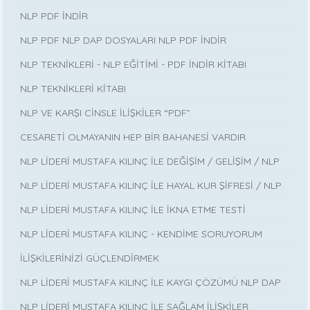
NLP PDF İNDİR
NLP PDF NLP DAP DOSYALARI NLP PDF İNDİR
NLP TEKNİKLERİ - NLP EĞİTİMİ - PDF İNDİR KİTABI
NLP TEKNİKLERİ KİTABI
NLP VE KARŞI CİNSLE İLİŞKİLER “PDF”
CESARETİ OLMAYANIN HEP BİR BAHANESİ VARDIR
NLP LİDERİ MUSTAFA KILINÇ İLE DEĞİŞİM / GELİŞİM / NLP
NLP LİDERİ MUSTAFA KILINÇ İLE HAYAL KUR ŞİFRESİ / NLP
NLP LİDERİ MUSTAFA KILINÇ İLE İKNA ETME TESTİ
NLP LİDERİ MUSTAFA KILINÇ - KENDİME SORUYORUM
İLİŞKİLERİNİZİ GÜÇLENDİRMEK
NLP LİDERİ MUSTAFA KILINÇ İLE KAYGI ÇÖZÜMÜ NLP DAP
NLP LİDERİ MUSTAFA KILINÇ İLE SAĞLAM İLİŞKİLER