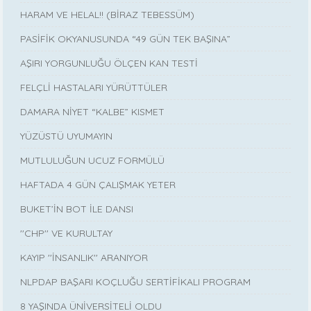
HARAM VE HELAL!! (BİRAZ TEBESSÜM)
PASİFİK OKYANUSUNDA “49 GÜN TEK BAŞINA”
AŞIRI YORGUNLUĞU ÖLÇEN KAN TESTİ
FELÇLİ HASTALARI YÜRÜTTÜLER
DAMARA NİYET “KALBE” KISMET
YÜZÜSTÜ UYUMAYIN
MUTLULUĞUN UCUZ FORMÜLÜ
HAFTADA 4 GÜN ÇALIŞMAK YETER
BUKET’İN BOT İLE DANSI
''CHP'' VE KURULTAY
KAYIP ''İNSANLIK'' ARANIYOR
NLPDAP BAŞARI KOÇLUĞU SERTİFİKALI PROGRAM
8 YAŞINDA ÜNİVERSİTELİ OLDU