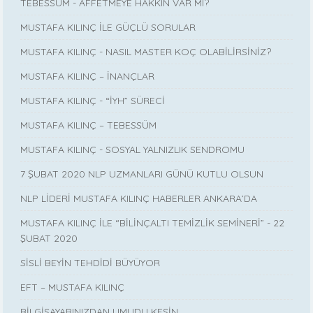
TEBESSÜM - AFFETMEYE HAKKIN VAR MI?
MUSTAFA KILINÇ İLE GÜÇLÜ SORULAR
MUSTAFA KILINÇ - NASIL MASTER KOÇ OLABİLİRSİNİZ?
MUSTAFA KILINÇ – İNANÇLAR
MUSTAFA KILINÇ - “İYH” SÜRECİ
MUSTAFA KILINÇ – TEBESSÜM
MUSTAFA KILINÇ - SOSYAL YALNIZLIK SENDROMU
7 ŞUBAT 2020 NLP UZMANLARI GÜNÜ KUTLU OLSUN
NLP LİDERİ MUSTAFA KILINÇ HABERLER ANKARA’DA
MUSTAFA KILINÇ İLE “BİLİNÇALTI TEMİZLİK SEMİNERİ” - 22
ŞUBAT 2020
SİSLİ BEYİN TEHDİDİ BÜYÜYOR
EFT – MUSTAFA KILINÇ
BİLGİSAYARINIZDAN UMUDU KESİN