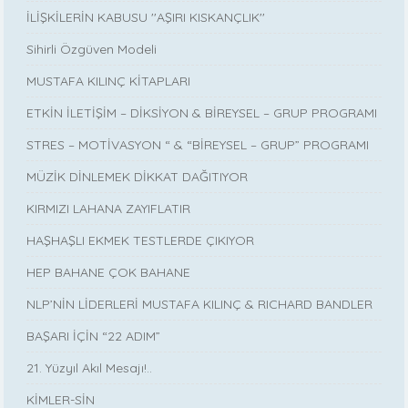
İLİŞKİLERİN KABUSU ''AŞIRI KISKANÇLIK''
Sihirli Özgüven Modeli
MUSTAFA KILINÇ KİTAPLARI
ETKİN İLETİŞİM – DİKSİYON & BİREYSEL – GRUP PROGRAMI
STRES – MOTİVASYON “ & “BİREYSEL – GRUP” PROGRAMI
MÜZİK DİNLEMEK DİKKAT DAĞITIYOR
KIRMIZI LAHANA ZAYIFLATIR
HAŞHAŞLI EKMEK TESTLERDE ÇIKIYOR
HEP BAHANE ÇOK BAHANE
NLP’NİN LİDERLERİ MUSTAFA KILINÇ & RICHARD BANDLER
BAŞARI İÇİN “22 ADIM”
21. Yüzyıl Akıl Mesajı!..
KİMLER-SİN