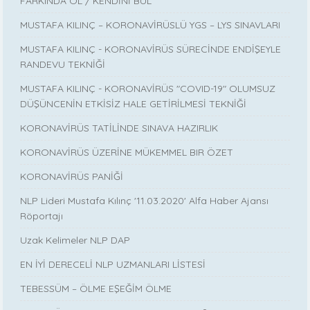
FARKINDA OL / KENDİNİ BUL
MUSTAFA KILINÇ – KORONAVİRÜSLÜ YGS – LYS SINAVLARI
MUSTAFA KILINÇ - KORONAVİRÜS SÜRECİNDE ENDİŞEYLE
RANDEVU TEKNİĞİ
MUSTAFA KILINÇ - KORONAVİRÜS "COVID-19" OLUMSUZ
DÜŞÜNCENİN ETKİSİZ HALE GETİRİLMESİ TEKNİĞİ
KORONAVİRÜS TATİLİNDE SINAVA HAZIRLIK
KORONAVİRÜS ÜZERİNE MÜKEMMEL BIR ÖZET
KORONAVİRÜS PANİĞİ
NLP Lideri Mustafa Kılınç '11.03.2020' Alfa Haber Ajansı
Röportajı
Uzak Kelimeler NLP DAP
EN İYİ DERECELİ NLP UZMANLARI LİSTESİ
TEBESSÜM – ÖLME EŞEĞİM ÖLME