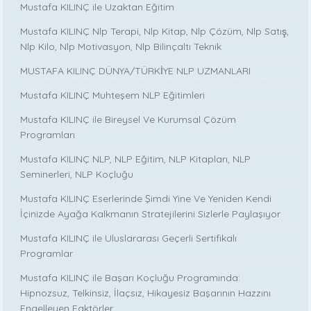
Mustafa KILINÇ ile Uzaktan Eğitim
Mustafa KILINÇ Nlp Terapi, Nlp Kitap, Nlp Çözüm, Nlp Satış,
Nlp Kilo, Nlp Motivasyon, Nlp Bilinçaltı Teknik
MUSTAFA KILINÇ DÜNYA/TÜRKİYE NLP UZMANLARI
Mustafa KILINÇ Muhteşem NLP Eğitimleri
Mustafa KILINÇ ile Bireysel Ve Kurumsal Çözüm
Programları
Mustafa KILINÇ NLP, NLP Eğitim, NLP Kitapları, NLP
Seminerleri, NLP Koçluğu
Mustafa KILINÇ Eserlerinde Şimdi Yine Ve Yeniden Kendi
İçinizde Ayağa Kalkmanın Stratejilerini Sizlerle Paylaşıyor
Mustafa KILINÇ ile Uluslararası Geçerli Sertifikalı
Programlar
Mustafa KILINÇ ile Başarı Koçluğu Programında:
Hipnozsuz, Telkinsiz, İlaçsız, Hikayesiz Başarının Hazzını
Engelleyen Faktörler