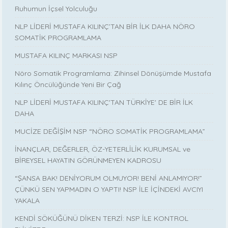
Ruhumun İçsel Yolculuğu
NLP LİDERİ MUSTAFA KILINÇ’TAN BİR İLK DAHA NÖRO
SOMATİK PROGRAMLAMA
MUSTAFA KILINÇ MARKASI NSP
Nöro Somatik Programlama: Zihinsel Dönüşümde Mustafa
Kılınç Öncülüğünde Yeni Bir Çağ
NLP LİDERİ MUSTAFA KILINÇ'TAN TÜRKİYE' DE BİR İLK
DAHA
MUCİZE DEĞİŞİM NSP “NÖRO SOMATİK PROGRAMLAMA”
İNANÇLAR, DEĞERLER, ÖZ-YETERLİLİK KURUMSAL ve
BİREYSEL HAYATIN GÖRÜNMEYEN KADROSU
“ŞANSA BAK! DENİYORUM OLMUYOR! BENİ ANLAMIYOR!”
ÇÜNKÜ SEN YAPMADIN O YAPTI! NSP İLE İÇİNDEKİ AVCIYI
YAKALA
KENDİ SÖKÜĞÜNÜ DİKEN TERZİ: NSP İLE KONTROL