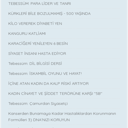
TEBESSÜM: PARA LİDER VE TANRI
KÜRKLERİ BİLE BOZULMAMIŞ - 500 YAŞINDA
KİLO VEREREK DİYABETİ YEN
KANGURU KATLİAMI
KARACİĞERİ YENİLEYEN 6 BESİN
SİYASET İNSANI HASTA EDİYOR
Tebessüm: DİL BİLGİSİ DERSİ
Tebessüm: İSKAMBİL OYUNU VE HAYAT!
İÇİNE ATAN KADIN DA KALP RİSKİ ARTIYOR
KADIN CİNAYET VE ŞİDDET TERÖRÜNE KARŞI ''5B''
Tebessüm: Çamurdan Siyasetçi
Kanserden Bunamaya Kadar Hastalıklardan Korunmanın
Formülleri 3) DNA'NIZI KORUYUN