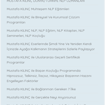
MUSTAFA KILINÇ DÜNYA/TÜRKİYE NLP UZMANLARI
Mustafa KILINÇ Muhteşem NLP Eğitimleri
Mustafa KILINÇ ile Bireysel Ve Kurumsal Çözüm
Programları
Mustafa KILINÇ NLP, NLP Eğitim, NLP Kitapları, NLP
Seminerleri, NLP Koçluğu
Mustafa KILINÇ Eserlerinde Şimdi Yine Ve Yeniden Kendi
İçinizde Ayağa Kalkmanın Stratejilerini Sizlerle Paylaşıyor
Mustafa KILINÇ ile Uluslararası Geçerli Sertifikalı
Programlar
Mustafa KILINÇ ile Başarı Koçluğu Programında:
Hipnozsuz, Telkinsiz, İlaçsız, Hikayesiz Başarının Hazzını
Engelleyen Faktörler
Mustafa KILINÇ ile Bağlanman Gereken 7 İlke
Mustafa KILINÇ ile Gerçekte Neyi Arıyorsunuz