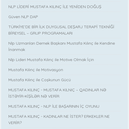
NLP LİDERİ MUSTAFA KILINÇ İLE YENİDEN DOĞUŞ
Güven NLP DAP
TÜRKİYE’DE BİR İLK DUYGUSAL DEŞARJ TERAPİ TEKNİĞİ
BİREYSEL – GRUP PROGRAMALARI
Nlp Uzmanları Dernek Başkanı Mustafa Kılınç ile Kendine
İnanmak
Nlp Lideri Mustafa Kılınç ile Motive Olmak İçin
Mustafa Kılınç ile Motivasyon
Mustafa Kılınç ile Coşkunun Gücü
MUSTAFA KILINÇ - MUSTAFA KILNIÇ – QADINLAR NƏ
İSTƏYİR-KİŞİLƏR NƏ VERİR
MUSTAFA KILINÇ - NLP İLE BAŞARININ İÇ OYUNU
MUSTAFA KILINÇ - KADINLAR NE İSTER? ERKEKLER NE
VERİR?