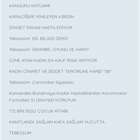
KANGURU KATLİAMI
KARACİĞERİ YENİLEYEN 6 BESİN
SİYASET İNSANI HASTA EDİYOR
Tebessüm: DİL BİLGİSİ DERSİ
Tebessüm: İSKAMBİL OYUNU VE HAYAT!
İÇİNE ATAN KADIN DA KALP RİSKİ ARTIYOR
KADIN CİNAYET VE ŞİDDET TERÖRÜNE KARŞI ''5B''
Tebessüm: Çamurdan Siyasetçi
Kanserden Bunamaya Kadar Hastalıklardan Korunmanın
Formülleri 3) DNA'NIZI KORUYUN
172 BİN SESLİ ÇOCUK KİTABI
KANITLANDI: SAĞLAM KAFA SAĞLAM VÜCUTTA
TEBESSÜM