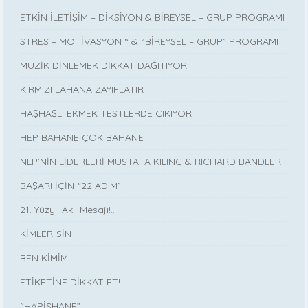
ETKİN İLETİŞİM – DİKSİYON & BİREYSEL – GRUP PROGRAMI
STRES – MOTİVASYON “ & “BİREYSEL – GRUP” PROGRAMI
MÜZİK DİNLEMEK DİKKAT DAĞITIYOR
KIRMIZI LAHANA ZAYIFLATIR
HAŞHAŞLI EKMEK TESTLERDE ÇIKIYOR
HEP BAHANE ÇOK BAHANE
NLP’NİN LİDERLERİ MUSTAFA KILINÇ & RICHARD BANDLER
BAŞARI İÇİN “22 ADIM”
21. Yüzyıl Akıl Mesajı!..
KİMLER-SİN
BEN KİMİM
ETİKETİNE DİKKAT ET!
“HAPİSHANE”