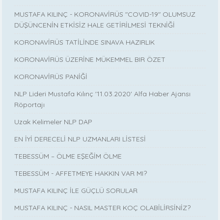
MUSTAFA KILINÇ - KORONAVİRÜS "COVID-19" OLUMSUZ
DÜŞÜNCENİN ETKİSİZ HALE GETİRİLMESİ TEKNİĞİ
KORONAVİRÜS TATİLİNDE SINAVA HAZIRLIK
KORONAVİRÜS ÜZERİNE MÜKEMMEL BIR ÖZET
KORONAVİRÜS PANİĞİ
NLP Lideri Mustafa Kılınç '11.03.2020' Alfa Haber Ajansı
Röportajı
Uzak Kelimeler NLP DAP
EN İYİ DERECELİ NLP UZMANLARI LİSTESİ
TEBESSÜM – ÖLME EŞEĞİM ÖLME
TEBESSÜM - AFFETMEYE HAKKIN VAR MI?
MUSTAFA KILINÇ İLE GÜÇLÜ SORULAR
MUSTAFA KILINÇ - NASIL MASTER KOÇ OLABİLİRSİNİZ?