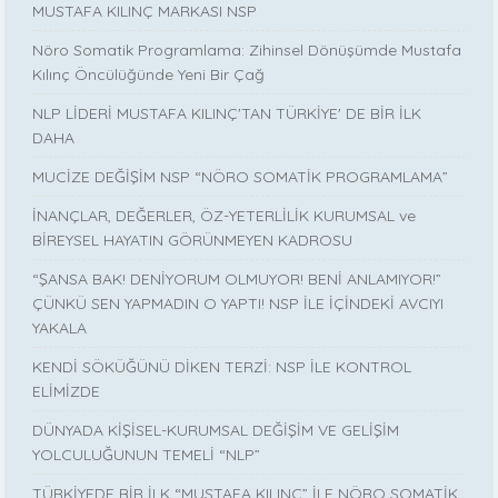
MUSTAFA KILINÇ MARKASI NSP
Nöro Somatik Programlama: Zihinsel Dönüşümde Mustafa
Kılınç Öncülüğünde Yeni Bir Çağ
NLP LİDERİ MUSTAFA KILINÇ'TAN TÜRKİYE' DE BİR İLK
DAHA
MUCİZE DEĞİŞİM NSP “NÖRO SOMATİK PROGRAMLAMA”
İNANÇLAR, DEĞERLER, ÖZ-YETERLİLİK KURUMSAL ve
BİREYSEL HAYATIN GÖRÜNMEYEN KADROSU
“ŞANSA BAK! DENİYORUM OLMUYOR! BENİ ANLAMIYOR!”
ÇÜNKÜ SEN YAPMADIN O YAPTI! NSP İLE İÇİNDEKİ AVCIYI
YAKALA
KENDİ SÖKÜĞÜNÜ DİKEN TERZİ: NSP İLE KONTROL
ELİMİZDE
DÜNYADA KİŞİSEL-KURUMSAL DEĞİŞİM VE GELİŞİM
YOLCULUĞUNUN TEMELİ “NLP”
TÜRKİYEDE BİR İLK “MUSTAFA KILINÇ” İLE NÖRO SOMATİK