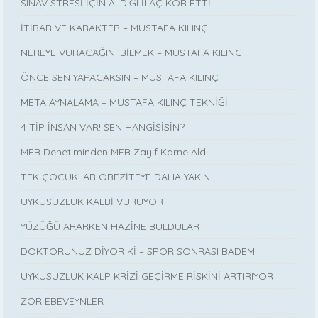
SINAV STRESİ İÇİN ALDIĞI İLAÇ KÖR ETTİ
İTİBAR VE KARAKTER – MUSTAFA KILINÇ
NEREYE VURACAĞINI BİLMEK – MUSTAFA KILINÇ
ÖNCE SEN YAPACAKSIN – MUSTAFA KILINÇ
META AYNALAMA – MUSTAFA KILINÇ TEKNİĞİ
4 TİP İNSAN VAR! SEN HANGİSİSİN?
MEB Denetiminden MEB Zayıf Karne Aldı…
TEK ÇOCUKLAR OBEZİTEYE DAHA YAKIN
UYKUSUZLUK KALBİ VURUYOR
YÜZÜĞÜ ARARKEN HAZİNE BULDULAR
DOKTORUNUZ DİYOR Kİ – SPOR SONRASI BADEM
UYKUSUZLUK KALP KRİZİ GEÇİRME RİSKİNİ ARTIRIYOR
ZOR EBEVEYNLER