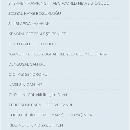
STEPHEN HAWKING‘İN ABC WORLD NEWS 3 ÖĞÜDÜ
SOSYAL KAYGI BOZUKLUĞU
SINIRLARDA YAŞAMAK
KENDİNİ GERÇEKLEŞTİRENLER
GÜÇLÜ AİLE GÜÇLÜ RUH
“GANDHİ” OTOBİYOGRAFİ İLE YEDİ ÖLÜMCÜL HATA
DUYGUSAL ŞANTAJ
CİCİ KIZ SENDROMU
NASILSIN CAN’IM?
CHP'lilere Göbekli İletişim Dersi
TEBESSÜM: PARA LİDER VE TANRI
KÜRKLERİ BİLE BOZULMAMIŞ - 500 YAŞINDA
KİLO VEREREK DİYABETİ YEN