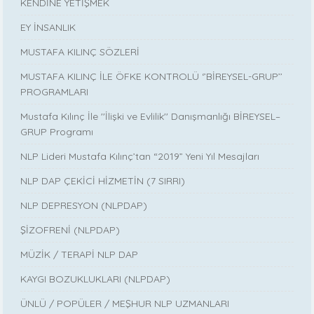
KENDİNE YETİŞMEK
EY İNSANLIK
MUSTAFA KILINÇ SÖZLERİ
MUSTAFA KILINÇ İLE ÖFKE KONTROLÜ ‘’BİREYSEL-GRUP’’
PROGRAMLARI
Mustafa Kılınç İle ''İlişki ve Evlilik'' Danışmanlığı BİREYSEL–
GRUP Programı
NLP Lideri Mustafa Kılınç’tan “2019” Yeni Yıl Mesajları
NLP DAP ÇEKİCİ HİZMETİN (7 SIRRI)
NLP DEPRESYON (NLPDAP)
ŞİZOFRENİ (NLPDAP)
MÜZİK / TERAPİ NLP DAP
KAYGI BOZUKLUKLARI (NLPDAP)
ÜNLÜ / POPÜLER / MEŞHUR NLP UZMANLARI