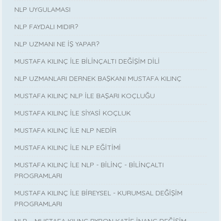
NLP UYGULAMASI
NLP FAYDALI MIDIR?
NLP UZMANI NE İŞ YAPAR?
MUSTAFA KILINÇ İLE BİLİNÇALTI DEĞİŞİM DİLİ
NLP UZMANLARI DERNEK BAŞKANI MUSTAFA KILINÇ
MUSTAFA KILINÇ NLP İLE BAŞARI KOÇLUĞU
MUSTAFA KILINÇ İLE SİYASİ KOÇLUK
MUSTAFA KILINÇ İLE NLP NEDİR
MUSTAFA KILINÇ İLE NLP EĞİTİMİ
MUSTAFA KILINÇ İLE NLP - BİLİNÇ - BİLİNÇALTI
PROGRAMLARI
MUSTAFA KILINÇ İLE BİREYSEL - KURUMSAL DEĞİŞİM
PROGRAMLARI
NLP – MUSTAFA KILINÇ BYRON KATİE İNANÇ DEĞİŞİM