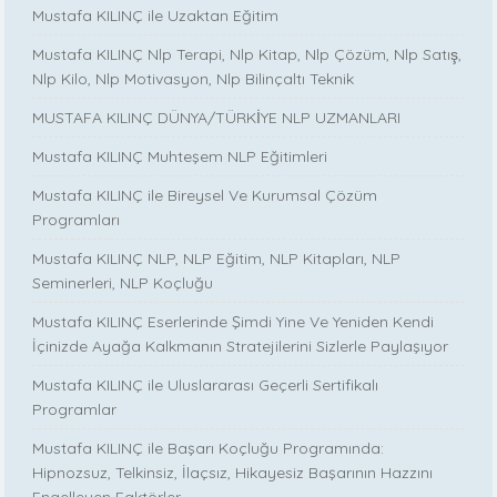
Mustafa KILINÇ ile Uzaktan Eğitim
Mustafa KILINÇ Nlp Terapi, Nlp Kitap, Nlp Çözüm, Nlp Satış,
Nlp Kilo, Nlp Motivasyon, Nlp Bilinçaltı Teknik
MUSTAFA KILINÇ DÜNYA/TÜRKİYE NLP UZMANLARI
Mustafa KILINÇ Muhteşem NLP Eğitimleri
Mustafa KILINÇ ile Bireysel Ve Kurumsal Çözüm
Programları
Mustafa KILINÇ NLP, NLP Eğitim, NLP Kitapları, NLP
Seminerleri, NLP Koçluğu
Mustafa KILINÇ Eserlerinde Şimdi Yine Ve Yeniden Kendi
İçinizde Ayağa Kalkmanın Stratejilerini Sizlerle Paylaşıyor
Mustafa KILINÇ ile Uluslararası Geçerli Sertifikalı
Programlar
Mustafa KILINÇ ile Başarı Koçluğu Programında:
Hipnozsuz, Telkinsiz, İlaçsız, Hikayesiz Başarının Hazzını
Engelleyen Faktörler