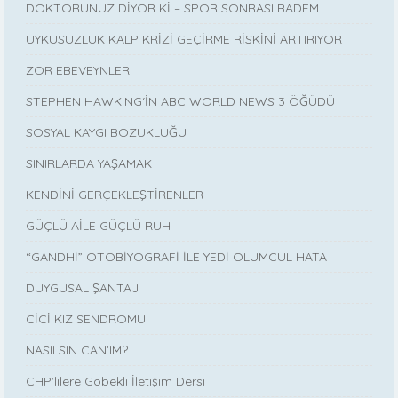
DOKTORUNUZ DİYOR Kİ – SPOR SONRASI BADEM
UYKUSUZLUK KALP KRİZİ GEÇİRME RİSKİNİ ARTIRIYOR
ZOR EBEVEYNLER
STEPHEN HAWKING‘İN ABC WORLD NEWS 3 ÖĞÜDÜ
SOSYAL KAYGI BOZUKLUĞU
SINIRLARDA YAŞAMAK
KENDİNİ GERÇEKLEŞTİRENLER
GÜÇLÜ AİLE GÜÇLÜ RUH
“GANDHİ” OTOBİYOGRAFİ İLE YEDİ ÖLÜMCÜL HATA
DUYGUSAL ŞANTAJ
CİCİ KIZ SENDROMU
NASILSIN CAN’IM?
CHP'lilere Göbekli İletişim Dersi