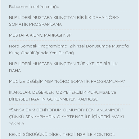
Ruhumun İçsel Yolculuğu
NLP LİDERİ MUSTAFA KILINÇ’TAN BİR İLK DAHA NÖRO
SOMATİK PROGRAMLAMA
MUSTAFA KILINÇ MARKASI NSP
Nöro Somatik Programlama: Zihinsel Dönüşümde Mustafa
Kılınç Öncülüğünde Yeni Bir Çağ
NLP LİDERİ MUSTAFA KILINÇ'TAN TÜRKİYE' DE BİR İLK
DAHA
MUCİZE DEĞİŞİM NSP “NÖRO SOMATİK PROGRAMLAMA”
İNANÇLAR, DEĞERLER, ÖZ-YETERLİLİK KURUMSAL ve
BİREYSEL HAYATIN GÖRÜNMEYEN KADROSU
“ŞANSA BAK! DENİYORUM OLMUYOR! BENİ ANLAMIYOR!”
ÇÜNKÜ SEN YAPMADIN O YAPTI! NSP İLE İÇİNDEKİ AVCIYI
YAKALA
KENDİ SÖKÜĞÜNÜ DİKEN TERZİ: NSP İLE KONTROL