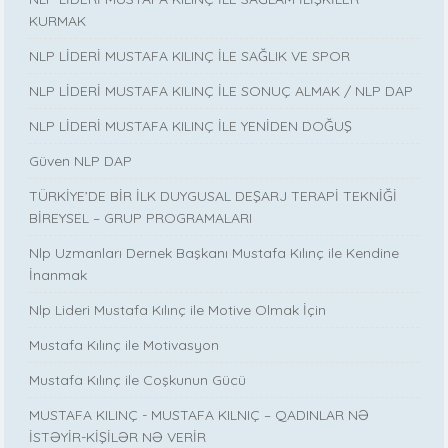
KURMAK
NLP LİDERİ MUSTAFA KILINÇ İLE SAĞLIK VE SPOR
NLP LİDERİ MUSTAFA KILINÇ İLE SONUÇ ALMAK / NLP DAP
NLP LİDERİ MUSTAFA KILINÇ İLE YENİDEN DOĞUŞ
Güven NLP DAP
TÜRKİYE’DE BİR İLK DUYGUSAL DEŞARJ TERAPİ TEKNİĞİ
BİREYSEL – GRUP PROGRAMALARI
Nlp Uzmanları Dernek Başkanı Mustafa Kılınç ile Kendine
İnanmak
Nlp Lideri Mustafa Kılınç ile Motive Olmak İçin
Mustafa Kılınç ile Motivasyon
Mustafa Kılınç ile Coşkunun Gücü
MUSTAFA KILINÇ - MUSTAFA KILNIÇ – QADINLAR NƏ
İSTƏYİR-KİŞİLƏR NƏ VERİR