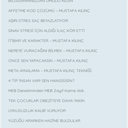
BİLGİSAYARINIZDAN UMUDU KESİN
AFFETME KOD ÇÖZÜMÜ – MUSTAFA KILINÇ
AŞIRI STRES SAÇ BEYAZLATIYOR.
SINAV STRESİ İÇİN ALDIĞI İLAÇ KÖR ETTİ
İTİBAR VE KARAKTER – MUSTAFA KILINÇ
NEREYE VURACAĞINI BİLMEK – MUSTAFA KILINÇ
ÖNCE SEN YAPACAKSIN – MUSTAFA KILINÇ
META AYNALAMA – MUSTAFA KILINÇ TEKNİĞİ
4 TİP İNSAN VAR! SEN HANGİSİSİN?
MEB Denetiminden MEB Zayıf Karne Aldı…
TEK ÇOCUKLAR OBEZİTEYE DAHA YAKIN
UYKUSUZLUK KALBİ VURUYOR
YÜZÜĞÜ ARARKEN HAZİNE BULDULAR