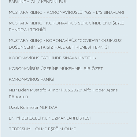
FARKINDA OL / KENDİNİ BUL
MUSTAFA KILINÇ – KORONAVİRÜSLÜ YGS – LYS SINAVLARI
MUSTAFA KILINÇ - KORONAVİRÜS SÜRECİNDE ENDİŞEYLE
RANDEVU TEKNİĞİ
MUSTAFA KILINÇ - KORONAVİRÜS "COVID-19" OLUMSUZ
DÜŞÜNCENİN ETKİSİZ HALE GETİRİLMESİ TEKNİĞİ
KORONAVİRÜS TATİLİNDE SINAVA HAZIRLIK
KORONAVİRÜS ÜZERİNE MÜKEMMEL BIR ÖZET
KORONAVİRÜS PANİĞİ
NLP Lideri Mustafa Kılınç '11.03.2020' Alfa Haber Ajansı
Röportajı
Uzak Kelimeler NLP DAP
EN İYİ DERECELİ NLP UZMANLARI LİSTESİ
TEBESSÜM – ÖLME EŞEĞİM ÖLME