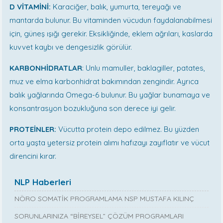
D VİTAMİNİ:
Karaciğer, balık, yumurta, tereyağı ve
mantarda bulunur. Bu vitaminden vücudun faydalanabilmesi
için, güneş ışığı gerekir. Eksikliğinde, eklem ağrıları, kaslarda
kuvvet kaybı ve dengesizlik görülür.
KARBONHİDRATLAR
: Unlu mamuller, baklagiller, patates,
muz ve elma karbonhidrat bakımından zengindir. Ayrıca
balık yağlarında Omega-6 bulunur. Bu yağlar bunamaya ve
konsantrasyon bozukluğuna son derece iyi gelir.
PROTEİNLER:
Vücutta protein depo edilmez. Bu yüzden
orta yaşta yetersiz protein alımı hafızayı zayıflatır ve vücut
direncini kırar.
NLP Haberleri
NÖRO SOMATİK PROGRAMLAMA NSP MUSTAFA KILINÇ
SORUNLARINIZA “BİREYSEL” ÇÖZÜM PROGRAMLARI