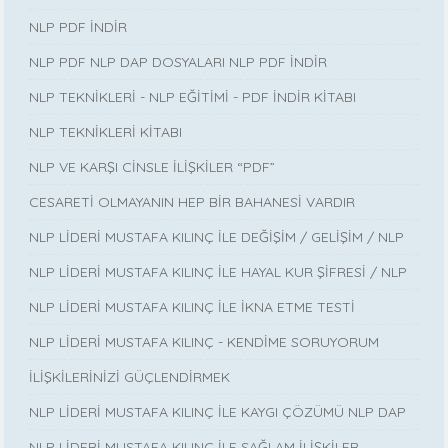
NLP PDF İNDİR
NLP PDF NLP DAP DOSYALARI NLP PDF İNDİR
NLP TEKNİKLERİ - NLP EĞİTİMİ - PDF İNDİR KİTABI
NLP TEKNİKLERİ KİTABI
NLP VE KARŞI CİNSLE İLİŞKİLER “PDF”
CESARETİ OLMAYANIN HEP BİR BAHANESİ VARDIR
NLP LİDERİ MUSTAFA KILINÇ İLE DEĞİŞİM / GELİŞİM / NLP
NLP LİDERİ MUSTAFA KILINÇ İLE HAYAL KUR ŞİFRESİ / NLP
NLP LİDERİ MUSTAFA KILINÇ İLE İKNA ETME TESTİ
NLP LİDERİ MUSTAFA KILINÇ - KENDİME SORUYORUM
İLİŞKİLERİNİZİ GÜÇLENDİRMEK
NLP LİDERİ MUSTAFA KILINÇ İLE KAYGI ÇÖZÜMÜ NLP DAP
NLP LİDERİ MUSTAFA KILINÇ İLE SAĞLAM İLİŞKİLER