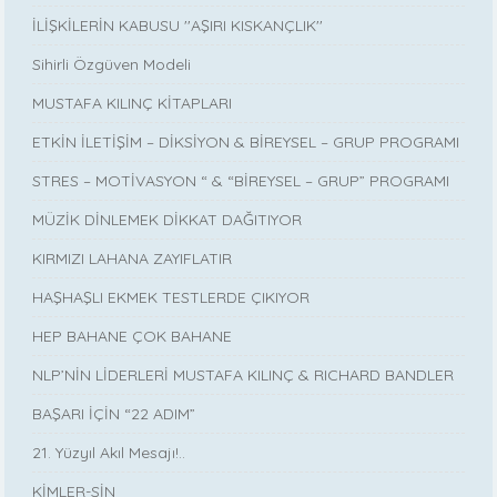
İLİŞKİLERİN KABUSU ''AŞIRI KISKANÇLIK''
Sihirli Özgüven Modeli
MUSTAFA KILINÇ KİTAPLARI
ETKİN İLETİŞİM – DİKSİYON & BİREYSEL – GRUP PROGRAMI
STRES – MOTİVASYON “ & “BİREYSEL – GRUP” PROGRAMI
MÜZİK DİNLEMEK DİKKAT DAĞITIYOR
KIRMIZI LAHANA ZAYIFLATIR
HAŞHAŞLI EKMEK TESTLERDE ÇIKIYOR
HEP BAHANE ÇOK BAHANE
NLP’NİN LİDERLERİ MUSTAFA KILINÇ & RICHARD BANDLER
BAŞARI İÇİN “22 ADIM”
21. Yüzyıl Akıl Mesajı!..
KİMLER-SİN