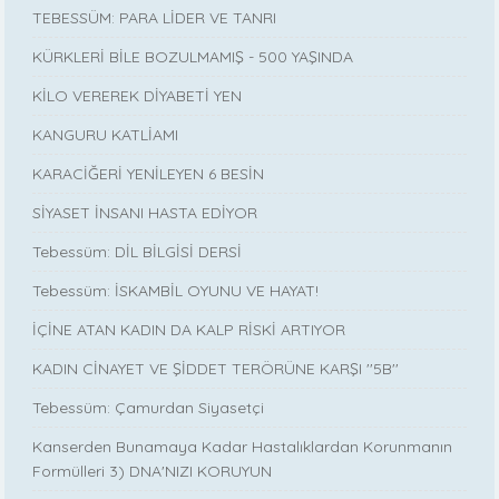
TEBESSÜM: PARA LİDER VE TANRI
KÜRKLERİ BİLE BOZULMAMIŞ - 500 YAŞINDA
KİLO VEREREK DİYABETİ YEN
KANGURU KATLİAMI
KARACİĞERİ YENİLEYEN 6 BESİN
SİYASET İNSANI HASTA EDİYOR
Tebessüm: DİL BİLGİSİ DERSİ
Tebessüm: İSKAMBİL OYUNU VE HAYAT!
İÇİNE ATAN KADIN DA KALP RİSKİ ARTIYOR
KADIN CİNAYET VE ŞİDDET TERÖRÜNE KARŞI ''5B''
Tebessüm: Çamurdan Siyasetçi
Kanserden Bunamaya Kadar Hastalıklardan Korunmanın
Formülleri 3) DNA'NIZI KORUYUN