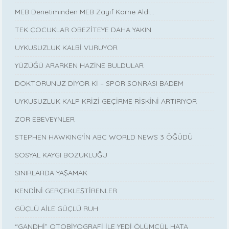
MEB Denetiminden MEB Zayıf Karne Aldı…
TEK ÇOCUKLAR OBEZİTEYE DAHA YAKIN
UYKUSUZLUK KALBİ VURUYOR
YÜZÜĞÜ ARARKEN HAZİNE BULDULAR
DOKTORUNUZ DİYOR Kİ – SPOR SONRASI BADEM
UYKUSUZLUK KALP KRİZİ GEÇİRME RİSKİNİ ARTIRIYOR
ZOR EBEVEYNLER
STEPHEN HAWKING‘İN ABC WORLD NEWS 3 ÖĞÜDÜ
SOSYAL KAYGI BOZUKLUĞU
SINIRLARDA YAŞAMAK
KENDİNİ GERÇEKLEŞTİRENLER
GÜÇLÜ AİLE GÜÇLÜ RUH
“GANDHİ” OTOBİYOGRAFİ İLE YEDİ ÖLÜMCÜL HATA