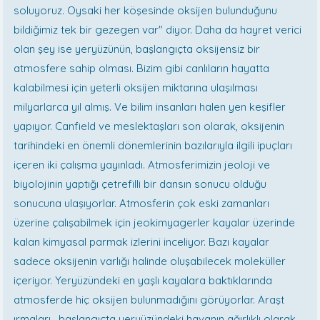
soluyoruz. Oysaki her köşesinde oksijen bulunduğunu
bildiğimiz tek bir gezegen var" diyor. Daha da hayret verici
olan şey ise yeryüzünün, başlangıçta oksijensiz bir
atmosfere sahip olması. Bizim gibi canlıların hayatta
kalabilmesi için yeterli oksijen miktarına ulaşılması
milyarlarca yıl almış. Ve bilim insanları halen yen keşifler
yapıyor. Canfield ve meslektaşları son olarak, oksijenin
tarihindeki en önemli dönemlerinin bazılarıyla ilgili ipuçları
içeren iki çalışma yayınladı. Atmosferimizin jeoloji ve
biyolojinin yaptığı çetrefilli bir dansın sonucu olduğu
sonucuna ulaşıyorlar. Atmosferin çok eski zamanları
üzerine çalışabilmek için jeokimyagerler kayalar üzerinde
kalan kimyasal parmak izlerini inceliyor. Bazı kayalar
sadece oksijenin varlığı halinde oluşabilecek moleküller
içeriyor. Yeryüzündeki en yaşlı kayalara baktıklarında
atmosferde hiç oksijen bulunmadığını görüyorlar. Araşt
ırmaları , başlangıçta yeryüzündeki havanın ağırlıklı olarak