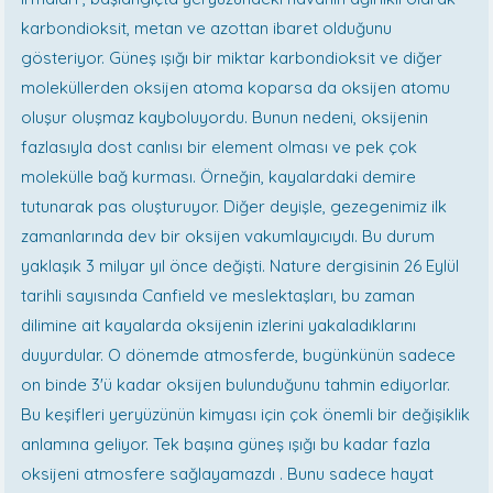
karbondioksit, metan ve azottan ibaret olduğunu
gösteriyor. Güneş ışığı bir miktar karbondioksit ve diğer
moleküllerden oksijen atoma koparsa da oksijen atomu
oluşur oluşmaz kayboluyordu. Bunun nedeni, oksijenin
fazlasıyla dost canlısı bir element olması ve pek çok
molekülle bağ kurması. Örneğin, kayalardaki demire
tutunarak pas oluşturuyor. Diğer deyişle, gezegenimiz ilk
zamanlarında dev bir oksijen vakumlayıcıydı. Bu durum
yaklaşık 3 milyar yıl önce değişti. Nature dergisinin 26 Eylül
tarihli sayısında Canfield ve meslektaşları, bu zaman
dilimine ait kayalarda oksijenin izlerini yakaladıklarını
duyurdular. O dönemde atmosferde, bugünkünün sadece
on binde 3'ü kadar oksijen bulunduğunu tahmin ediyorlar.
Bu keşifleri yeryüzünün kimyası için çok önemli bir değişiklik
anlamına geliyor. Tek başına güneş ışığı bu kadar fazla
oksijeni atmosfere sağlayamazdı . Bunu sadece hayat