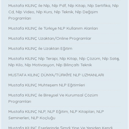
Mustafa KILINÇ ile Nlp, Nlp Pdf, Nlp Kitap, Nlp Sertifika, Nlp
Cd, Nlp Video, Nlp Kurs, Nlp Teknik, Nlp Değişim
Programları
Mustafa KILINÇ ile Türkiye NLP Kullanım Alanları
Mustafa KILINÇ Uzaktan/Online Programlar
Mustafa KILINÇ ile Uzaktan Eğitim
Mustafa KILINÇ Nlp Terapi, Nlp Kitap, Nlp Çözüm, Nlp Satış,
Nlp Kilo, Nlp Motivasyon, Nlp Bilinçaltı Teknik
MUSTAFA KILINÇ DÜNYA/TÜRKİYE NLP UZMANLARI
Mustafa KILINÇ Muhteşem NLP Eğitimleri
Mustafa KILINÇ ile Bireysel Ve Kurumsal Çözüm
Programları
Mustafa KILINÇ NLP, NLP Eğitim, NLP Kitapları, NLP
Seminerleri, NLP Koçluğu
Mustafa KILINÇ Eserlerinde Şimdi Yine Ve Yeniden Kendi