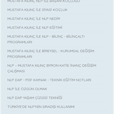
MUSTAFA KILINÇ NLP İLE BAŞARI KOÇLUĞU
MUSTAFA KILINÇ İLE SİYASİ KOÇLUK
MUSTAFA KILINÇ İLE NLP NEDİR
MUSTAFA KILINÇ İLE NLP EĞİTİMİ
MUSTAFA KILINÇ İLE NLP - BİLİNÇ - BİLİNÇALTI
PROGRAMLARI
MUSTAFA KILINÇ İLE BİREYSEL - KURUMSAL DEĞİŞİM
PROGRAMLARI
NLP – MUSTAFA KILINÇ BYRON KATİE İNANÇ DEĞİŞİM
ÇALIŞMASI
NLP DAP - PDF KAYNAK - TEKNİK EĞİTİM NOTLARI
NLP İLE ÖZGÜN OLMAK
NLP DAP YAŞAM ÇİZGİSİ TEKNİĞİ
TÜRKİYE'DE NLP'NİN SIRADIŞI KULLANIMI