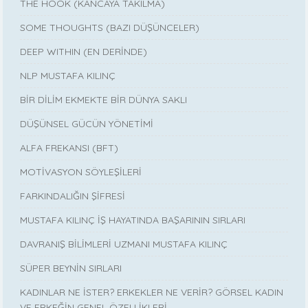
THE HOOK (KANCAYA TAKILMA)
SOME THOUGHTS (BAZI DÜŞÜNCELER)
DEEP WITHIN (EN DERİNDE)
NLP MUSTAFA KILINÇ
BİR DİLİM EKMEKTE BİR DÜNYA SAKLI
DÜŞÜNSEL GÜCÜN YÖNETİMİ
ALFA FREKANSI (BFT)
MOTİVASYON SÖYLEŞİLERİ
FARKINDALIĞIN ŞİFRESİ
MUSTAFA KILINÇ İŞ HAYATINDA BAŞARININ SIRLARI
DAVRANIŞ BİLİMLERİ UZMANI MUSTAFA KILINÇ
SÜPER BEYNİN SIRLARI
KADINLAR NE İSTER? ERKEKLER NE VERİR? GÖRSEL KADIN
VE ERKEĞİN GENEL ÖZELLİKLERİ