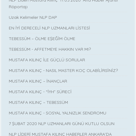
NLP Lideri Mustafa Kılınç '11.03.2020' Alfa Haber Ajansı
Röportajı
Uzak Kelimeler NLP DAP
EN İYİ DERECELİ NLP UZMANLARI LİSTESİ
TEBESSÜM – ÖLME EŞEĞİM ÖLME
TEBESSÜM - AFFETMEYE HAKKIN VAR MI?
MUSTAFA KILINÇ İLE GÜÇLÜ SORULAR
MUSTAFA KILINÇ - NASIL MASTER KOÇ OLABİLİRSİNİZ?
MUSTAFA KILINÇ – İNANÇLAR
MUSTAFA KILINÇ - “İYH” SÜRECİ
MUSTAFA KILINÇ – TEBESSÜM
MUSTAFA KILINÇ - SOSYAL YALNIZLIK SENDROMU
7 ŞUBAT 2020 NLP UZMANLARI GÜNÜ KUTLU OLSUN
NLP LİDERİ MUSTAFA KILINÇ HABERLER ANKARA’DA