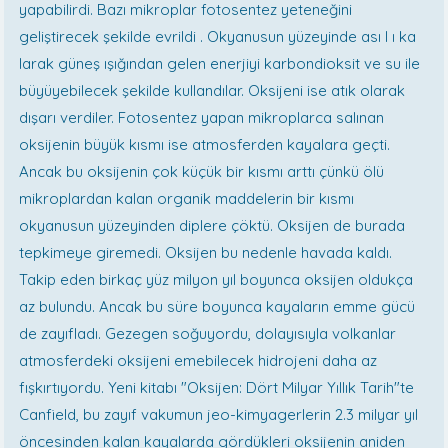
yapabilirdi. Bazı mikroplar fotosentez yeteneğini
geliştirecek şekilde evrildi . Okyanusun yüzeyinde ası l ı ka
larak güneş ışığından gelen enerjiyi karbondioksit ve su ile
büyüyebilecek şekilde kullandılar. Oksijeni ise atık olarak
dışarı verdiler. Fotosentez yapan mikroplarca salınan
oksijenin büyük kısmı ise atmosferden kayalara geçti.
Ancak bu oksijenin çok küçük bir kısmı arttı çünkü ölü
mikroplardan kalan organik maddelerin bir kısmı
okyanusun yüzeyinden diplere çöktü. Oksijen de burada
tepkimeye giremedi. Oksijen bu nedenle havada kaldı.
Takip eden birkaç yüz milyon yıl boyunca oksijen oldukça
az bulundu. Ancak bu süre boyunca kayaların emme gücü
de zayıfladı. Gezegen soğuyordu, dolayısıyla volkanlar
atmosferdeki oksijeni emebilecek hidrojeni daha az
fışkırtıyordu. Yeni kitabı "Oksijen: Dört Milyar Yıllık Tarih"te
Canfield, bu zayıf vakumun jeo-kimyagerlerin 2.3 milyar yıl
öncesinden kalan kayalarda gördükleri oksijenin aniden