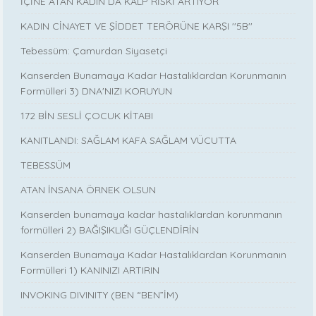
İÇİNE ATAN KADIN DA KALP RİSKİ ARTIYOR
KADIN CİNAYET VE ŞİDDET TERÖRÜNE KARŞI ''5B''
Tebessüm: Çamurdan Siyasetçi
Kanserden Bunamaya Kadar Hastalıklardan Korunmanın
Formülleri 3) DNA'NIZI KORUYUN
172 BİN SESLİ ÇOCUK KİTABI
KANITLANDI: SAĞLAM KAFA SAĞLAM VÜCUTTA
TEBESSÜM
ATAN İNSANA ÖRNEK OLSUN
Kanserden bunamaya kadar hastalıklardan korunmanın
formülleri 2) BAĞIŞIKLIĞI GÜÇLENDİRİN
Kanserden Bunamaya Kadar Hastalıklardan Korunmanın
Formülleri 1) KANINIZI ARTIRIN
INVOKING DIVINITY (BEN “BEN”İM)