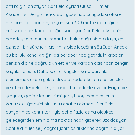
arttırdığını anlatıyor. Canfield ayrıca Ulusal Bilimler
Akademisi Dergisi'ndeki son yazısında dünyadaki oksijen
miktarının bir dönem, okyanusun 300 metre derinliğine
nüfuz edecek kadar artığını söylüyor. Canfield, oksijenin
neredeyse bugünkü kadar bol bulunduğu bir noktaya, en
azından bir süre için, gelinmiş olabileceğini söylüyor. Ancak
bu bolluk, kendi kıtlığını da beraberinde getirdi. Mikroplar
denizin dibine doğru akın ettiler ve karbon açısından zengin
kayalar oluştu. Daha sonra, kayalar kara parçalarını
oluşturmak üzere yükseldi ve burada oksijenle buluştular
ve atmosferdeki oksijen oranı bu nedenle azaldı. Hayat ve
yeryüzü, geride kalan iki milyar yıl boyunca oksijenin
kontrol düğmesini bir türlü rahat bırakmadı. Canfield,
dünyanın çalkantılı tarihiyle daha fazla aşina oldukça
geleceğinden emin olma noktasından giderek uzaklaşıyor.
Canfield, "Her şey coğrafyanın aşırılıklarına bağımlı" diyor.