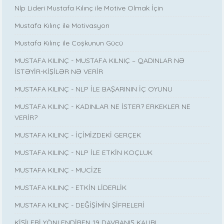
Nlp Lideri Mustafa Kılınç ile Motive Olmak İçin
Mustafa Kılınç ile Motivasyon
Mustafa Kılınç ile Coşkunun Gücü
MUSTAFA KILINÇ - MUSTAFA KILNIÇ – QADINLAR NƏ
İSTƏYİR-KİŞİLƏR NƏ VERİR
MUSTAFA KILINÇ - NLP İLE BAŞARININ İÇ OYUNU
MUSTAFA KILINÇ - KADINLAR NE İSTER? ERKEKLER NE
VERİR?
MUSTAFA KILINÇ - İÇİMİZDEKİ GERÇEK
MUSTAFA KILINÇ - NLP İLE ETKİN KOÇLUK
MUSTAFA KILINÇ - MUCİZE
MUSTAFA KILINÇ - ETKİN LİDERLİK
MUSTAFA KILINÇ - DEĞİŞİMİN ŞİFRELERİ
KİŞİLERİ YÖNLENDİREN 19 DAVRANIŞ KALIBI