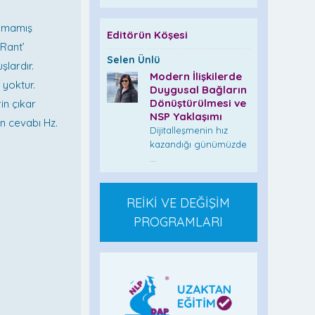
şamamış
Editörün Köşesi
‘Rant’
Selen Ünlü
lardır.
Modern İlişkilerde
 yoktur.
Duygusal Bağların
Dönüştürülmesi ve
in çıkar
NSP Yaklaşımı
n cevabı Hz.
Dijitalleşmenin hız
kazandığı günümüzde
...
REİKİ VE DEĞİŞİM
PROGRAMLARI