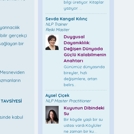
bilgi üretiyor. Kitaplar
yazıyor. ...
Sevda Kangal Kılınç
NLP Trainer
lyannacılık
Reiki Master
bilir gerçekçi
Duygusal
Dayanıklılık:
sağlayan bir
Değişen Dünyada
Güçlü Kalabilmenin
Anahtarı
Günümüz dünyasında
, Mesneviden
bireyler, hızlı
değişimlere, artan
uzmanların
belirs...
Aysel Çiçek
TAVSİYESİ
NLP Master Practitioner
Kuyunun Dibindeki
Su
esinde kabul
Bir köyde yaşlı bir su
ustası vardı.Köylüler
ne zaman bir ku...