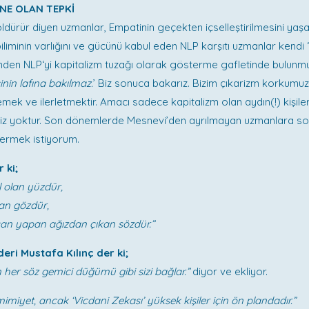
ÜNE OLAN TEPKİ
ldürür diyen uzmanlar, Empatinin geçekten içselleştirilmesini ya
 biliminin varlığını ve gücünü kabul eden NLP karşıtı uzmanlar kendi 
nden NLP‘yi kapitalizm tuzağı olarak gösterme gafletinde bulunmuş
şinin lafına bakılmaz.
’ Biz sonuca bakarız. Bizim çıkarizm korkumuz
emek ve ilerletmektir. Amacı sadece kapitalizm olan aydın(!) kişiler
miz yoktur. Son dönemlerde Mesnevi’den ayrılmayan uzmanlara so
ermek istiyorum.
 ki;
 olan yüzdür,
lan gözdür,
san yapan ağızdan çıkan sözdür.”
deri Mustafa Kılınç der ki;
 her söz gemici düğümü gibi sizi bağlar.”
diyor ve ekliyor.
mimiyet, ancak ‘Vicdani Zekası’ yüksek kişiler için ön plandadır.”