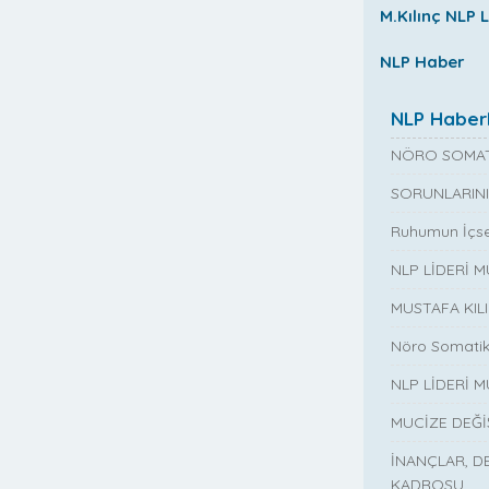
M.Kılınç NLP L
NLP Haber
NLP Haberl
NÖRO SOMAT
SORUNLARINI
Ruhumun İçse
NLP LİDERİ 
MUSTAFA KIL
Nöro Somatik
NLP LİDERİ M
MUCİZE DEĞ
İNANÇLAR, D
KADROSU