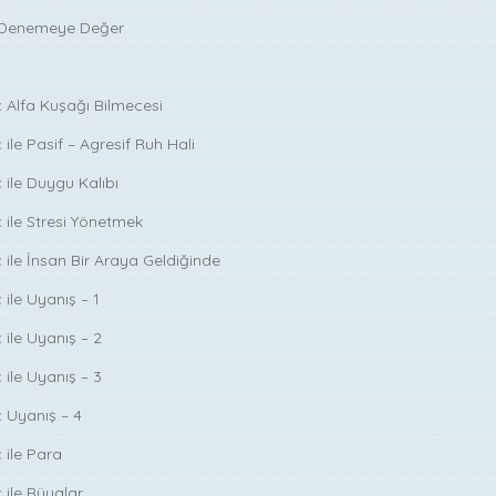
 Denemeye Değer
ç Alfa Kuşağı Bilmecesi
 ile Pasif – Agresif Ruh Hali
 ile Duygu Kalıbı
ç ile Stresi Yönetmek
ç ile İnsan Bir Araya Geldiğinde
 ile Uyanış – 1
 ile Uyanış – 2
 ile Uyanış – 3
ç Uyanış – 4
 ile Para
 ile Rüyalar