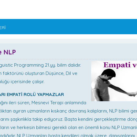
ERİ
e NLP
uistic Programming 21.yy. bilim dalıdır.
an faktörünü oluşturan Düşünce, Dil ve
üğü içerisinde çalışır.
RI EMPATİ ROLÜ YAPMAZLAR
ığını ileri süren, Mesnevi Terapi anlamında
lıktan ayıran uzmanların kıskanç davranış kalıplarını, NLP bilimi g
arını şaşkınlıkla takip ediyoruz. Başta kendini gerçekleştirme dön
ların ve herkesin bilmesi gerekli olan en önemli konu NLP Uzmanla
adığıdır. NLP Uzmanları başta kendileri olmak üzere, danışanlarını,