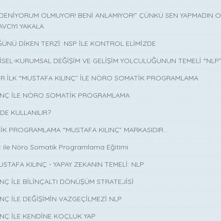
 DENİYORUM OLMUYOR! BENİ ANLAMIYOR!” ÇÜNKÜ SEN YAPMADIN O 
AVCIYI YAKALA
ÜNÜ DİKEN TERZİ: NSP İLE KONTROL ELİMİZDE
İSEL-KURUMSAL DEĞİŞİM VE GELİŞİM YOLCULUĞUNUN TEMELİ “NLP
İR İLK “MUSTAFA KILINÇ” İLE NÖRO SOMATİK PROGRAMLAMA
LINÇ İLE NÖRO SOMATİK PROGRAMLAMA
DE KULLANILIR?
K PROGRAMLAMA “MUSTAFA KILINÇ” MARKASIDIR…
ç ile Nöro Somatik Programlama Eğitimi
USTAFA KILINÇ - YAPAY ZEKANIN TEMELİ: NLP
INÇ İLE BİLİNÇALTI DÖNÜŞÜM STRATEJİSİ
INÇ İLE DEĞİŞİMİN VAZGEÇİLMEZİ NLP
INÇ İLE KENDİNE KOÇLUK YAP