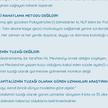
imini sağlayan mihenk taşlarıdır.
İCİ RAHATLAMA METODU DEĞİLDİR!
mış gibi gözüken Psikiyatristler(!) bilmelidirler ki; NLP bilimi bir Po
ir. Tam aksine kişiye geçici motivasyon sağlamak yerine sürdürüle
r. Her zaman ve her yerde düşünce, duygu ve davranış bütünlüğü 
ZMİN TUZAĞI DEĞİLDİR
leştirememiş, bir taraftan Hz. Mevlana’yı örnek aldığını söyleyen
n ve Mevlana’nın yaşam koçu olduğunu kabul eden sözde aydın(!) 
lizmin tuzağı olarak görmesine gülmemek mümkün değil.
 KAPİTALİZMİN TUZAĞI OLARAK GÖREN UZMANLARI ARAŞTIRIN 
ayı, kendi biricik dünya modeline göre algılar.”
apitalizmin tuzağı olarak gören uzmanlar dünyanın 4 kıta ve 35 ülk
m dalından habersiz olduklarını belirtmektedirler.