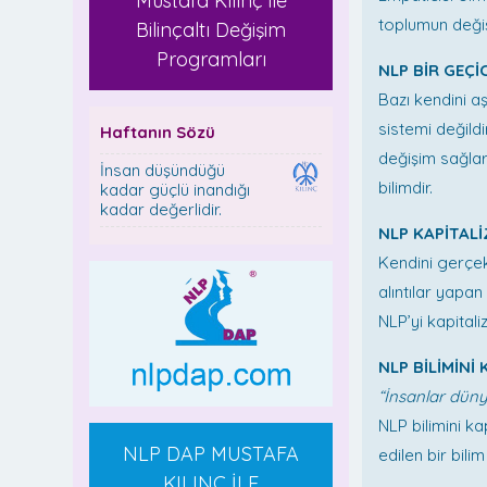
Mustafa Kılınç ile
toplumun değiş
Bilinçaltı Değişim
Programları
NLP BİR GEÇ
Bazı kendini aş
sistemi değild
Haftanın Sözü
değişim sağla
İnsan düşündüğü
bilimdir.
kadar güçlü inandığı
kadar değerlidir.
NLP KAPİTALİ
Kendini gerçek
alıntılar yapa
NLP’yi kapita
NLP BİLİMİNİ
“İnsanlar düny
NLP bilimini k
NLP DAP MUSTAFA
edilen bir bili
KILINÇ İLE