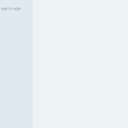
YAPTI! NSP
”