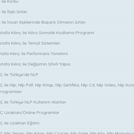
 ile Korku
le İlişki Sırları
ile İnsan ilişkilerinde Başarılı Olmanın Sırları
stafa Kılınç ile Nöro Somatik Kodlama Programı
tafa Kılınç ile Temsil Sistemleri
stafa Kılınç ile Performans Yönetimi
tafa Kılınç ile Değişimin Sihirli Yapısı
̧ ile Türkiye’de NLP
̧ ile Nlp, Nlp Pdf, Nlp Kitap, Nlp Sertifika, Nlp Cd, Nlp Video, Nlp Kurs
Programları
̧ ile Türkiye NLP Kullanım Alanları
NÇ Uzaktan/Online Programlar
Ç ile Uzaktan Eğitim
 Nlp Terapi, Nlp Kitap, Nlp Çözüm, Nlp Satış, Nlp Kilo, Nlp Motivasy