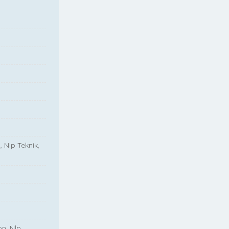
, Nlp Teknik,
on, Nlp