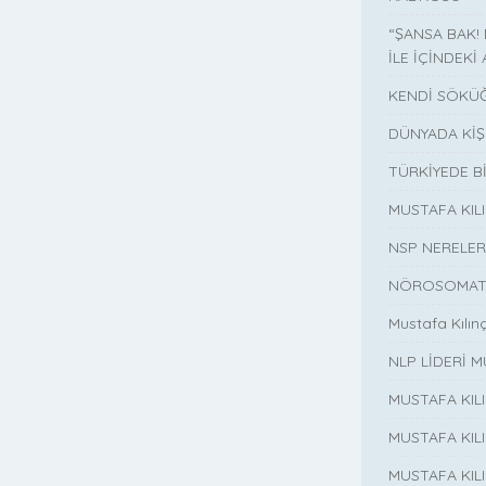
“ŞANSA BAK!
İLE İÇİNDEKİ 
KENDİ SÖKÜĞ
DÜNYADA KİŞ
TÜRKİYEDE B
MUSTAFA KI
NSP NERELER
NÖROSOMATİ
Mustafa Kılın
NLP LİDERİ M
MUSTAFA KIL
MUSTAFA KIL
MUSTAFA KIL