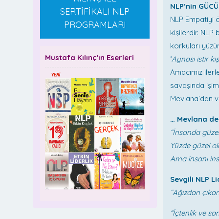
NLP’nin GÜC
SERTİFİKALI NLP
NLP Empatiyi ö
PROGRAMLARI
kişilerdir. NLP
korkuları yüzü
Mustafa Kılınç'ın Eserleri
‘
Aynası istir ki
Amacımız ilerl
savaşında işi
Mevlana’dan v
… Mevlana der
“İnsanda güzel
Yüzde güzel o
Ama insanı in
Sevgili NLP Li
“Ağızdan çıkan
“İçtenlik ve sa