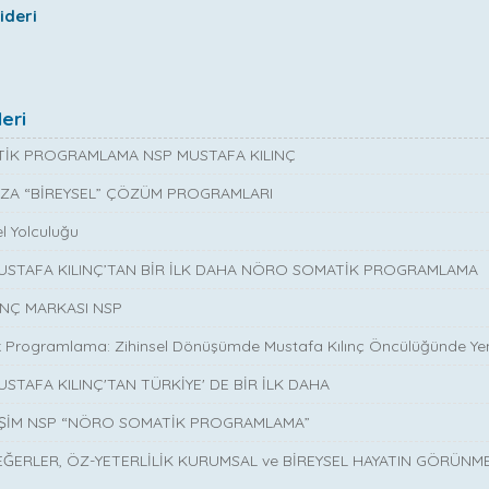
ideri
eri
İK PROGRAMLAMA NSP MUSTAFA KILINÇ
ZA “BİREYSEL” ÇÖZÜM PROGRAMLARI
l Yolculuğu
MUSTAFA KILINÇ’TAN BİR İLK DAHA NÖRO SOMATİK PROGRAMLAMA
INÇ MARKASI NSP
 Programlama: Zihinsel Dönüşümde Mustafa Kılınç Öncülüğünde Yen
USTAFA KILINÇ'TAN TÜRKİYE' DE BİR İLK DAHA
İŞİM NSP “NÖRO SOMATİK PROGRAMLAMA”
EĞERLER, ÖZ-YETERLİLİK KURUMSAL ve BİREYSEL HAYATIN GÖRÜNM