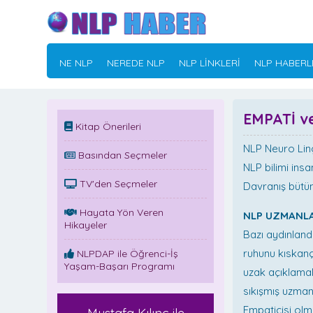
NE NLP
NEREDE NLP
NLP LİNKLERİ
NLP HABERL
EMPATİ v
Kitap Önerileri
NLP Neuro Ling
Basından Seçmeler
NLP bilimi ins
TV'den Seçmeler
Davranış bütünl
Hayata Yön Veren
NLP UZMANLA
Hikayeler
Bazı aydınland
ruhunu kıskanç
NLPDAP ile Öğrenci-İş
Yaşam-Başarı Programı
uzak açıklamal
sıkışmış uzman
Empaticisi olm