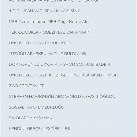
4 TİP İNSAN VAR! SEN HANGİSİSİN?
MEB Denetiminden MEB Zayıf Karne Aldı…
TEK ÇOCUKLAR OBEZİTEYE DAHA YAKIN
UYKUSUZLUK KALBİ VURUYOR
YÜZÜĞÜ ARARKEN HAZİNE BULDULAR
DOKTORUNUZ DİYOR Kİ – SPOR SONRASI BADEM
UYKUSUZLUK KALP KRİZİ GEÇİRME RİSKİNİ ARTIRIYOR
ZOR EBEVEYNLER
STEPHEN HAWKING‘İN ABC WORLD NEWS 3 ÖĞÜDÜ
SOSYAL KAYGI BOZUKLUĞU
SINIRLARDA YAŞAMAK
KENDİNİ GERÇEKLEŞTİRENLER