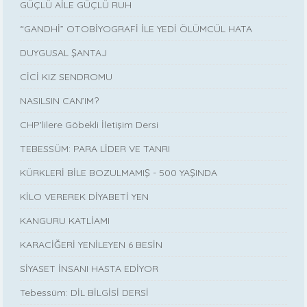
GÜÇLÜ AİLE GÜÇLÜ RUH
“GANDHİ” OTOBİYOGRAFİ İLE YEDİ ÖLÜMCÜL HATA
DUYGUSAL ŞANTAJ
CİCİ KIZ SENDROMU
NASILSIN CAN’IM?
CHP'lilere Göbekli İletişim Dersi
TEBESSÜM: PARA LİDER VE TANRI
KÜRKLERİ BİLE BOZULMAMIŞ - 500 YAŞINDA
KİLO VEREREK DİYABETİ YEN
KANGURU KATLİAMI
KARACİĞERİ YENİLEYEN 6 BESİN
SİYASET İNSANI HASTA EDİYOR
Tebessüm: DİL BİLGİSİ DERSİ