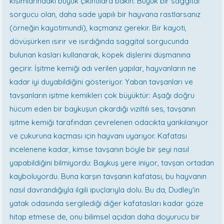
kısımlarındaki büyük çıkıntılara bakın. Büyük bir saggital
sorgucu olan, daha sade yapılı bir hayvana rastlarsanız
(örneğin kayotimundi), kaçmanız gerekir. Bir kayoti,
dövüşürken ısırır ve ısırdığında saggital sorgucunda
bulunan kasları kullanarak, köpek dişlerini düşmanına
geçirir. İşitme kemiği adı verilen yapılar, hayvanların ne
kadar iyi duyabildiğini gösteriyor. Yaban tavşanları ve
tavşanların işitme kemikleri çok büyüktür: Aşağı doğru
hücum eden bir baykuşun çıkardığı vızıltılı ses, tavşanın
işitme kemiği tarafından çevrelenen odacıkta yankılanıyor
ve çukuruna kaçması için hayvanı uyarıyor. Kafatası
incelenene kadar, kimse tavşanın böyle bir şeyi nasıl
yapabildiğini bilmiyordu: Baykuş yere iniyor, tavşan ortadan
kayboluyordu. Buna karşın tavşanın kafatası, bu hayvanın
nasıl davrandığıyla ilgili ipuçlarıyla dolu. Bu da, Dudley'in
yatak odasında sergilediği diğer kafatasları kadar göze
hitap etmese de, onu bilimsel açıdan daha doyurucu bir