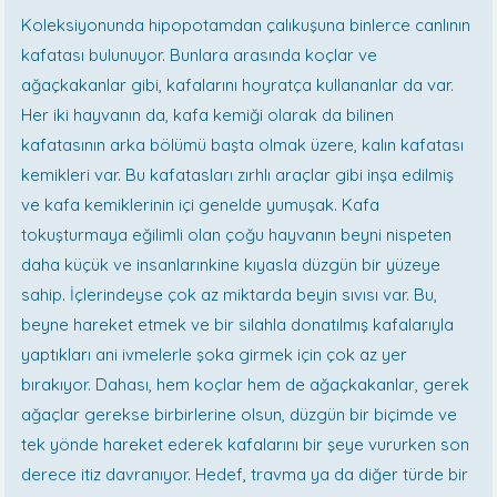
Koleksiyonunda hipopotamdan çalıkuşuna binlerce canlının
kafatası bulunuyor. Bunlara arasında koçlar ve
ağaçkakanlar gibi, kafalarını hoyratça kullananlar da var.
Her iki hayvanın da, kafa kemiği olarak da bilinen
kafatasının arka bölümü başta olmak üzere, kalın kafatası
kemikleri var. Bu kafatasları zırhlı araçlar gibi inşa edilmiş
ve kafa kemiklerinin içi genelde yumuşak. Kafa
tokuşturmaya eğilimli olan çoğu hayvanın beyni nispeten
daha küçük ve insanlarınkine kıyasla düzgün bir yüzeye
sahip. İçlerindeyse çok az miktarda beyin sıvısı var. Bu,
beyne hareket etmek ve bir silahla donatılmış kafalarıyla
yaptıkları ani ivmelerle şoka girmek için çok az yer
bırakıyor. Dahası, hem koçlar hem de ağaçkakanlar, gerek
ağaçlar gerekse birbirlerine olsun, düzgün bir biçimde ve
tek yönde hareket ederek kafalarını bir şeye vururken son
derece itiz davranıyor. Hedef, travma ya da diğer türde bir