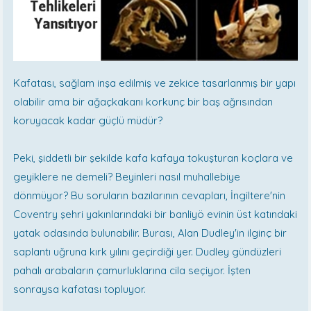
Kafatası, sağlam inşa edilmiş ve zekice tasarlanmış bir yapı
olabilir ama bir ağaçkakanı korkunç bir baş ağrısından
koruyacak kadar güçlü müdür?
Peki, şiddetli bir şekilde kafa kafaya tokuşturan koçlara ve
geyiklere ne demeli? Beyinleri nasıl muhallebiye
dönmüyor? Bu soruların bazılarının cevapları, İngiltere'nin
Coventry şehri yakınlarındaki bir banliyö evinin üst katındaki
yatak odasında bulunabilir. Burası, Alan Dudley'in ilginç bir
saplantı uğruna kırk yılını geçirdiği yer. Dudley gündüzleri
pahalı arabaların çamurluklarına cila seçiyor. İşten
sonraysa kafatası topluyor.