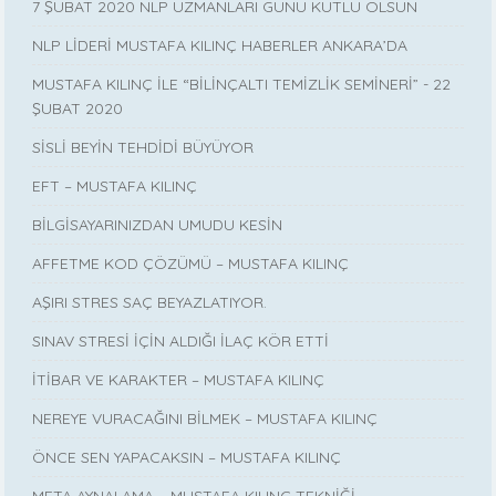
7 ŞUBAT 2020 NLP UZMANLARI GÜNÜ KUTLU OLSUN
NLP LİDERİ MUSTAFA KILINÇ HABERLER ANKARA’DA
MUSTAFA KILINÇ İLE “BİLİNÇALTI TEMİZLİK SEMİNERİ” - 22
ŞUBAT 2020
SİSLİ BEYİN TEHDİDİ BÜYÜYOR
EFT – MUSTAFA KILINÇ
BİLGİSAYARINIZDAN UMUDU KESİN
AFFETME KOD ÇÖZÜMÜ – MUSTAFA KILINÇ
AŞIRI STRES SAÇ BEYAZLATIYOR.
SINAV STRESİ İÇİN ALDIĞI İLAÇ KÖR ETTİ
İTİBAR VE KARAKTER – MUSTAFA KILINÇ
NEREYE VURACAĞINI BİLMEK – MUSTAFA KILINÇ
ÖNCE SEN YAPACAKSIN – MUSTAFA KILINÇ
META AYNALAMA – MUSTAFA KILINÇ TEKNİĞİ