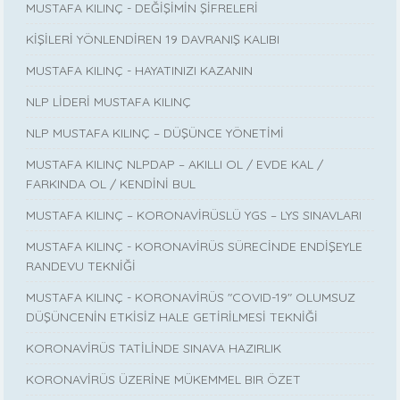
MUSTAFA KILINÇ - DEĞİŞİMİN ŞİFRELERİ
KİŞİLERİ YÖNLENDİREN 19 DAVRANIŞ KALIBI
MUSTAFA KILINÇ - HAYATINIZI KAZANIN
NLP LİDERİ MUSTAFA KILINÇ
NLP MUSTAFA KILINÇ – DÜŞÜNCE YÖNETİMİ
MUSTAFA KILINÇ NLPDAP – AKILLI OL / EVDE KAL /
FARKINDA OL / KENDİNİ BUL
MUSTAFA KILINÇ – KORONAVİRÜSLÜ YGS – LYS SINAVLARI
MUSTAFA KILINÇ - KORONAVİRÜS SÜRECİNDE ENDİŞEYLE
RANDEVU TEKNİĞİ
MUSTAFA KILINÇ - KORONAVİRÜS "COVID-19" OLUMSUZ
DÜŞÜNCENİN ETKİSİZ HALE GETİRİLMESİ TEKNİĞİ
KORONAVİRÜS TATİLİNDE SINAVA HAZIRLIK
KORONAVİRÜS ÜZERİNE MÜKEMMEL BIR ÖZET