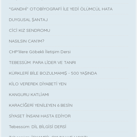
“GANDHİ” OTOBİYOGRAFİ İLE YEDİ ÖLÜMCÜL HATA
DUYGUSAL ŞANTAJ
CİCİ KIZ SENDROMU
NASILSIN CAN’IM?
CHP'lilere Göbekli İletişim Dersi
TEBESSÜM: PARA LİDER VE TANRI
KÜRKLERİ BİLE BOZULMAMIŞ - 500 YAŞINDA
KİLO VEREREK DİYABETİ YEN
KANGURU KATLİAMI
KARACİĞERİ YENİLEYEN 6 BESİN
SİYASET İNSANI HASTA EDİYOR
Tebessüm: DİL BİLGİSİ DERSİ