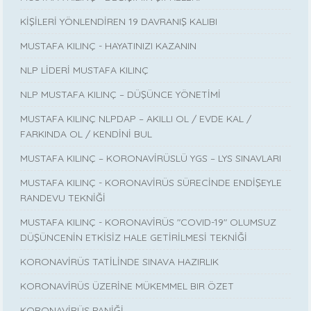
KİŞİLERİ YÖNLENDİREN 19 DAVRANIŞ KALIBI
MUSTAFA KILINÇ - HAYATINIZI KAZANIN
NLP LİDERİ MUSTAFA KILINÇ
NLP MUSTAFA KILINÇ – DÜŞÜNCE YÖNETİMİ
MUSTAFA KILINÇ NLPDAP – AKILLI OL / EVDE KAL /
FARKINDA OL / KENDİNİ BUL
MUSTAFA KILINÇ – KORONAVİRÜSLÜ YGS – LYS SINAVLARI
MUSTAFA KILINÇ - KORONAVİRÜS SÜRECİNDE ENDİŞEYLE
RANDEVU TEKNİĞİ
MUSTAFA KILINÇ - KORONAVİRÜS "COVID-19" OLUMSUZ
DÜŞÜNCENİN ETKİSİZ HALE GETİRİLMESİ TEKNİĞİ
KORONAVİRÜS TATİLİNDE SINAVA HAZIRLIK
KORONAVİRÜS ÜZERİNE MÜKEMMEL BIR ÖZET
KORONAVİRÜS PANİĞİ