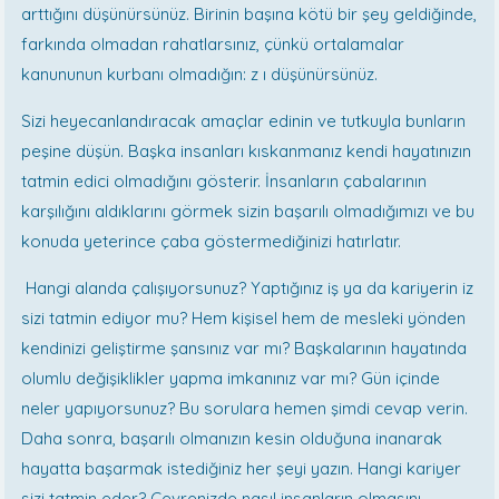
arttığını düşünürsünüz. Birinin başına kötü bir şey geldiğinde,
farkında olmadan rahatlarsınız, çünkü ortalamalar
kanununun kurbanı olmadığın: z ı düşünürsünüz.
Sizi heyecanlandıracak amaçlar edinin ve tutkuyla bunların
peşine düşün. Başka insanları kıskanmanız kendi hayatınızın
tatmin edici olmadığını gösterir. İnsanların çabalarının
karşılığını aldıklarını görmek sizin başarılı olmadığımızı ve bu
konuda yeterince çaba göstermediğinizi hatırlatır.
Hangi alanda çalışıyorsunuz? Yaptığınız iş ya da kariyerin iz
sizi tatmin ediyor mu? Hem kişisel hem de mesleki yönden
kendinizi geliştirme şansınız var mı? Başkalarının hayatında
olumlu değişiklikler yapma imkanınız var mı? Gün içinde
neler yapıyorsunuz? Bu sorulara hemen şimdi cevap verin.
Daha sonra, başarılı olmanızın kesin olduğuna inanarak
hayatta başarmak istediğiniz her şeyi yazın. Hangi kariyer
sizi tatmin eder? Çevrenizde nasıl insanların olmasını