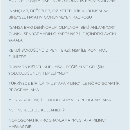
MUCİZE DEĞİŞİM NSP “NÖRO SOMATİK PROGRAMLAMA”
İNANÇLAR, DEĞERLER, ÖZ-YETERLİLİK KURUMSAL ve
BİREYSEL HAYATIN GÖRÜNMEYEN KADROSU
“ŞANSA BAK! DENİYORUM OLMUYOR! BENİ ANLAMIYOR!”
ÇÜNKÜ SEN YAPMADIN O YAPTI! NSP İLE İÇİNDEKİ AVCIYI
YAKALA
KENDİ SÖKÜĞÜNÜ DİKEN TERZİ: NSP İLE KONTROL
ELİMİZDE
DÜNYADA KİŞİSEL-KURUMSAL DEĞİŞİM VE GELİŞİM
YOLCULUĞUNUN TEMELİ “NLP”
TÜRKİYEDE BİR İLK “MUSTAFA KILINÇ” İLE NÖRO SOMATİK
PROGRAMLAMA
MUSTAFA KILINÇ İLE NÖRO SOMATİK PROGRAMLAMA
NSP NERELERDE KULLANILIR?
NÖROSOMATİK PROGRAMLAMA “MUSTAFA KILINÇ”
MARKASIDIR…