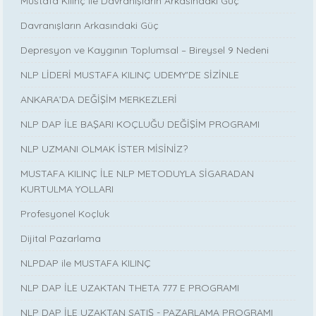
Mustafa Kılınç ile Davranışların Arkasındaki Güç
Davranışların Arkasındaki Güç
Depresyon ve Kaygının Toplumsal – Bireysel 9 Nedeni
NLP LİDERİ MUSTAFA KILINÇ UDEMY'DE SİZİNLE
ANKARA’DA DEĞİŞİM MERKEZLERİ
NLP DAP İLE BAŞARI KOÇLUĞU DEĞİŞİM PROGRAMI
NLP UZMANI OLMAK İSTER MİSİNİZ?
MUSTAFA KILINÇ İLE NLP METODUYLA SİGARADAN
KURTULMA YOLLARI
Profesyonel Koçluk
Dijital Pazarlama
NLPDAP ile MUSTAFA KILINÇ
NLP DAP İLE UZAKTAN THETA 777 E PROGRAMI
NLP DAP İLE UZAKTAN SATIŞ - PAZARLAMA PROGRAMI