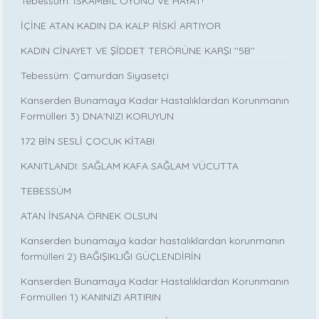
Tebessüm: İSKAMBİL OYUNU VE HAYAT!
İÇİNE ATAN KADIN DA KALP RİSKİ ARTIYOR
KADIN CİNAYET VE ŞİDDET TERÖRÜNE KARŞI ''5B''
Tebessüm: Çamurdan Siyasetçi
Kanserden Bunamaya Kadar Hastalıklardan Korunmanın
Formülleri 3) DNA'NIZI KORUYUN
172 BİN SESLİ ÇOCUK KİTABI
KANITLANDI: SAĞLAM KAFA SAĞLAM VÜCUTTA
TEBESSÜM
ATAN İNSANA ÖRNEK OLSUN
Kanserden bunamaya kadar hastalıklardan korunmanın
formülleri 2) BAĞIŞIKLIĞI GÜÇLENDİRİN
Kanserden Bunamaya Kadar Hastalıklardan Korunmanın
Formülleri 1) KANINIZI ARTIRIN