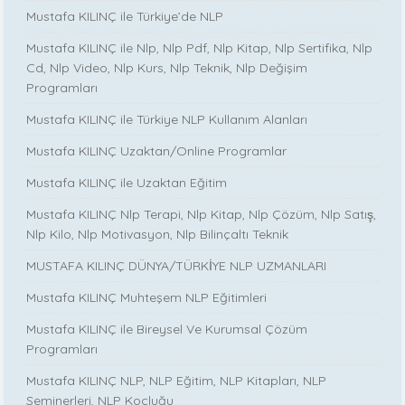
Mustafa KILINÇ ile Türkiye’de NLP
Mustafa KILINÇ ile Nlp, Nlp Pdf, Nlp Kitap, Nlp Sertifika, Nlp
Cd, Nlp Video, Nlp Kurs, Nlp Teknik, Nlp Değişim
Programları
Mustafa KILINÇ ile Türkiye NLP Kullanım Alanları
Mustafa KILINÇ Uzaktan/Online Programlar
Mustafa KILINÇ ile Uzaktan Eğitim
Mustafa KILINÇ Nlp Terapi, Nlp Kitap, Nlp Çözüm, Nlp Satış,
Nlp Kilo, Nlp Motivasyon, Nlp Bilinçaltı Teknik
MUSTAFA KILINÇ DÜNYA/TÜRKİYE NLP UZMANLARI
Mustafa KILINÇ Muhteşem NLP Eğitimleri
Mustafa KILINÇ ile Bireysel Ve Kurumsal Çözüm
Programları
Mustafa KILINÇ NLP, NLP Eğitim, NLP Kitapları, NLP
Seminerleri, NLP Koçluğu