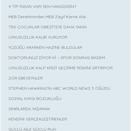
4 TİP İNSAN VAR! SEN HANGİSİSİN?
MEB Denetiminden MEB Zayıf Karne Aldı…
TEK ÇOCUKLAR OBEZİTEYE DAHA YAKIN
UYKUSUZLUK KALBİ VURUYOR
YÜZÜĞÜ ARARKEN HAZİNE BULDULAR
DOKTORUNUZ DİYOR Kİ – SPOR SONRASI BADEM
UYKUSUZLUK KALP KRİZİ GEÇİRME RİSKİNİ ARTIRIYOR
ZOR EBEVEYNLER
STEPHEN HAWKING‘İN ABC WORLD NEWS 3 ÖĞÜDÜ
SOSYAL KAYGI BOZUKLUĞU
SINIRLARDA YAŞAMAK
KENDİNİ GERÇEKLEŞTİRENLER
GÜÇLÜ AİLE GÜÇLÜ RUH