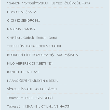
“GANDHİ” OTOBİYOGRAFİ İLE YEDİ ÖLÜMCÜL HATA
DUYGUSAL ŞANTAJ
CİCİ KIZ SENDROMU
NASILSIN CAN’IM?
CHP'lilere Göbekli İletişim Dersi
TEBESSÜM: PARA LİDER VE TANRI
KÜRKLERİ BİLE BOZULMAMIŞ - 500 YAŞINDA
KİLO VEREREK DİYABETİ YEN
KANGURU KATLİAMI
KARACİĞERİ YENİLEYEN 6 BESİN
SİYASET İNSANI HASTA EDİYOR
Tebessüm: DİL BİLGİSİ DERSİ
Tebessüm: İSKAMBİL OYUNU VE HAYAT!