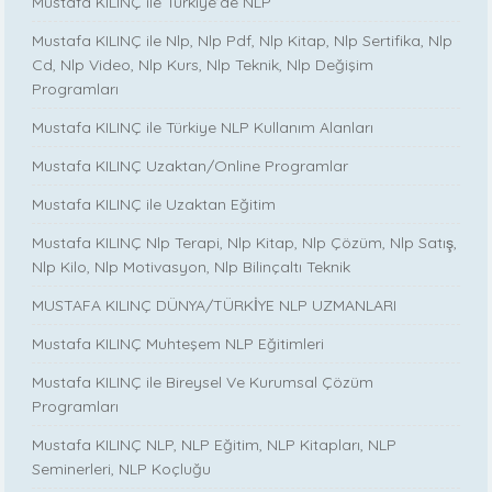
Mustafa KILINÇ ile Türkiye’de NLP
Mustafa KILINÇ ile Nlp, Nlp Pdf, Nlp Kitap, Nlp Sertifika, Nlp
Cd, Nlp Video, Nlp Kurs, Nlp Teknik, Nlp Değişim
Programları
Mustafa KILINÇ ile Türkiye NLP Kullanım Alanları
Mustafa KILINÇ Uzaktan/Online Programlar
Mustafa KILINÇ ile Uzaktan Eğitim
Mustafa KILINÇ Nlp Terapi, Nlp Kitap, Nlp Çözüm, Nlp Satış,
Nlp Kilo, Nlp Motivasyon, Nlp Bilinçaltı Teknik
MUSTAFA KILINÇ DÜNYA/TÜRKİYE NLP UZMANLARI
Mustafa KILINÇ Muhteşem NLP Eğitimleri
Mustafa KILINÇ ile Bireysel Ve Kurumsal Çözüm
Programları
Mustafa KILINÇ NLP, NLP Eğitim, NLP Kitapları, NLP
Seminerleri, NLP Koçluğu