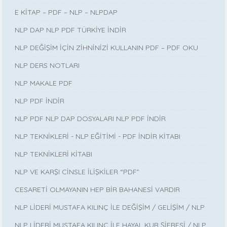
E KİTAP – PDF – NLP – NLPDAP
NLP DAP NLP PDF TÜRKİYE İNDİR
NLP DEĞİŞİM İÇİN ZİHNİNİZİ KULLANIN PDF – PDF OKU
NLP DERS NOTLARI
NLP MAKALE PDF
NLP PDF İNDİR
NLP PDF NLP DAP DOSYALARI NLP PDF İNDİR
NLP TEKNİKLERİ - NLP EĞİTİMİ - PDF İNDİR KİTABI
NLP TEKNİKLERİ KİTABI
NLP VE KARŞI CİNSLE İLİŞKİLER “PDF”
CESARETİ OLMAYANIN HEP BİR BAHANESİ VARDIR
NLP LİDERİ MUSTAFA KILINÇ İLE DEĞİŞİM / GELİŞİM / NLP
NLP LİDERİ MUSTAFA KILINÇ İLE HAYAL KUR ŞİFRESİ / NLP