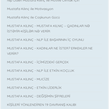
Nlp Lideri Mustafa Kılınç ile Motive Olmak İçin
Mustafa Kılınç ile Motivasyon
Mustafa Kılınç ile Coşkunun Gücü
MUSTAFA KILINÇ - MUSTAFA KILNIÇ – QADINLAR NƏ
İSTƏYİR-KİŞİLƏR NƏ VERİR
MUSTAFA KILINÇ - NLP İLE BAŞARININ İÇ OYUNU
MUSTAFA KILINÇ - KADINLAR NE İSTER? ERKEKLER NE
VERİR?
MUSTAFA KILINÇ - İÇİMİZDEKİ GERÇEK
MUSTAFA KILINÇ - NLP İLE ETKİN KOÇLUK
MUSTAFA KILINÇ - MUCİZE
MUSTAFA KILINÇ - ETKİN LİDERLİK
MUSTAFA KILINÇ - DEĞİŞİMİN ŞİFRELERİ
KİŞİLERİ YÖNLENDİREN 19 DAVRANIŞ KALIBI