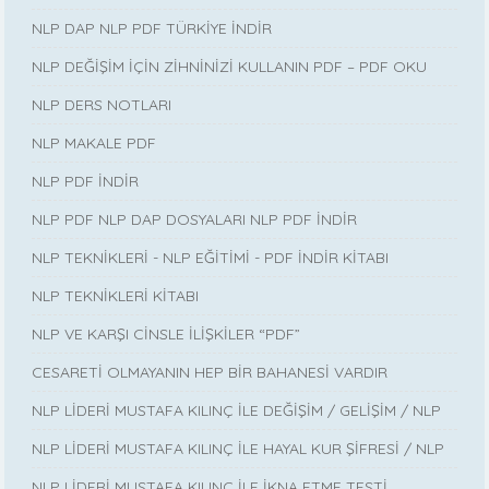
NLP DAP NLP PDF TÜRKİYE İNDİR
NLP DEĞİŞİM İÇİN ZİHNİNİZİ KULLANIN PDF – PDF OKU
NLP DERS NOTLARI
NLP MAKALE PDF
NLP PDF İNDİR
NLP PDF NLP DAP DOSYALARI NLP PDF İNDİR
NLP TEKNİKLERİ - NLP EĞİTİMİ - PDF İNDİR KİTABI
NLP TEKNİKLERİ KİTABI
NLP VE KARŞI CİNSLE İLİŞKİLER “PDF”
CESARETİ OLMAYANIN HEP BİR BAHANESİ VARDIR
NLP LİDERİ MUSTAFA KILINÇ İLE DEĞİŞİM / GELİŞİM / NLP
NLP LİDERİ MUSTAFA KILINÇ İLE HAYAL KUR ŞİFRESİ / NLP
NLP LİDERİ MUSTAFA KILINÇ İLE İKNA ETME TESTİ