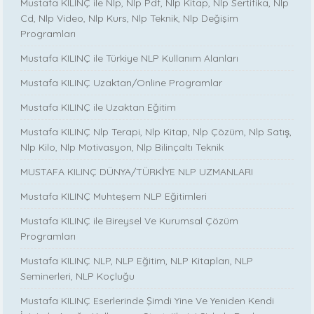
Mustafa KILINÇ ile Nlp, Nlp Pdf, Nlp Kitap, Nlp Sertifika, Nlp
Cd, Nlp Video, Nlp Kurs, Nlp Teknik, Nlp Değişim
Programları
Mustafa KILINÇ ile Türkiye NLP Kullanım Alanları
Mustafa KILINÇ Uzaktan/Online Programlar
Mustafa KILINÇ ile Uzaktan Eğitim
Mustafa KILINÇ Nlp Terapi, Nlp Kitap, Nlp Çözüm, Nlp Satış,
Nlp Kilo, Nlp Motivasyon, Nlp Bilinçaltı Teknik
MUSTAFA KILINÇ DÜNYA/TÜRKİYE NLP UZMANLARI
Mustafa KILINÇ Muhteşem NLP Eğitimleri
Mustafa KILINÇ ile Bireysel Ve Kurumsal Çözüm
Programları
Mustafa KILINÇ NLP, NLP Eğitim, NLP Kitapları, NLP
Seminerleri, NLP Koçluğu
Mustafa KILINÇ Eserlerinde Şimdi Yine Ve Yeniden Kendi