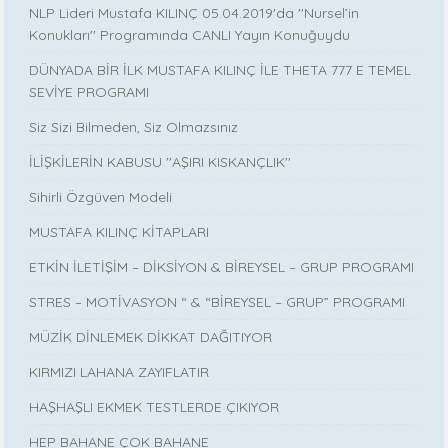
NLP Lideri Mustafa KILINÇ 05.04.2019'da ''Nursel’in
Konukları'' Programında CANLI Yayın Konuğuydu
DÜNYADA BİR İLK MUSTAFA KILINÇ İLE THETA 777 E TEMEL
SEVİYE PROGRAMI
Siz Sizi Bilmeden, Siz Olmazsınız
İLİŞKİLERİN KABUSU ''AŞIRI KISKANÇLIK''
Sihirli Özgüven Modeli
MUSTAFA KILINÇ KİTAPLARI
ETKİN İLETİŞİM – DİKSİYON & BİREYSEL – GRUP PROGRAMI
STRES – MOTİVASYON “ & “BİREYSEL – GRUP” PROGRAMI
MÜZİK DİNLEMEK DİKKAT DAĞITIYOR
KIRMIZI LAHANA ZAYIFLATIR
HAŞHAŞLI EKMEK TESTLERDE ÇIKIYOR
HEP BAHANE ÇOK BAHANE