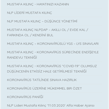
MUSTAFA KILINÇ - HAYATINIZI KAZANIN
NLP LİDERİ MUSTAFA KILINÇ
NLP MUSTAFA KILINÇ – DÜŞÜNCE YÖNETİMİ
MUSTAFA KILINÇ NLPDAP – AKILLI OL / EVDE KAL /
FARKINDA OL / KENDİNİ BUL
MUSTAFA KILINÇ – KORONAVİRÜSLÜ YGS – LYS SINAVLARI
MUSTAFA KILINÇ - KORONAVİRÜS SÜRECİNDE ENDİŞEYLE
RANDEVU TEKNİĞİ
MUSTAFA KILINÇ - KORONAVİRÜS "COVID-19" OLUMSUZ
DÜŞÜNCENİN ETKİSİZ HALE GETİRİLMESİ TEKNİĞİ
KORONAVİRÜS TATİLİNDE SINAVA HAZIRLIK
KORONAVİRÜS ÜZERİNE MÜKEMMEL BIR ÖZET
KORONAVİRÜS PANİĞİ
NLP Lideri Mustafa Kılınç '11.03.2020' Alfa Haber Ajansı