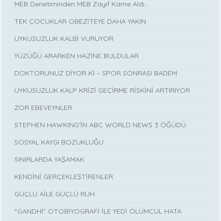
MEB Denetiminden MEB Zayıf Karne Aldı…
TEK ÇOCUKLAR OBEZİTEYE DAHA YAKIN
UYKUSUZLUK KALBİ VURUYOR
YÜZÜĞÜ ARARKEN HAZİNE BULDULAR
DOKTORUNUZ DİYOR Kİ – SPOR SONRASI BADEM
UYKUSUZLUK KALP KRİZİ GEÇİRME RİSKİNİ ARTIRIYOR
ZOR EBEVEYNLER
STEPHEN HAWKING‘İN ABC WORLD NEWS 3 ÖĞÜDÜ
SOSYAL KAYGI BOZUKLUĞU
SINIRLARDA YAŞAMAK
KENDİNİ GERÇEKLEŞTİRENLER
GÜÇLÜ AİLE GÜÇLÜ RUH
“GANDHİ” OTOBİYOGRAFİ İLE YEDİ ÖLÜMCÜL HATA